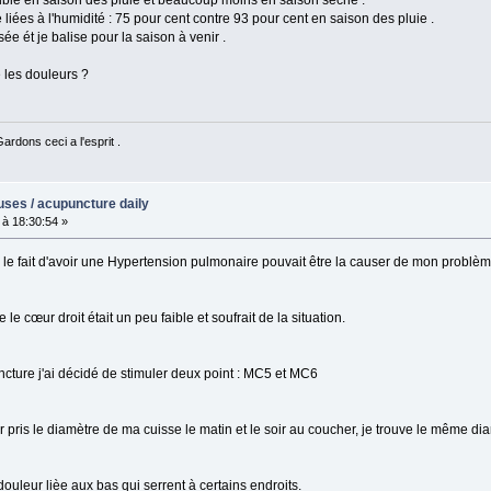
ible en saison des pluie et beaucoup moins en saison sèche .
liées à l'humidité : 75 pour cent contre 93 pour cent en saison des pluie .
ée ét je balise pour la saison à venir .
 les douleurs ?
rdons ceci a l'esprit .
uses / acupuncture daily
à 18:30:54 »
 le fait d'avoir une Hypertension pulmonaire pouvait être la causer de mon problèm
le cœur droit était un peu faible et soufrait de la situation.
cture j'ai décidé de stimuler deux point : MC5 et MC6
oir pris le diamètre de ma cuisse le matin et le soir au coucher, je trouve le même di
ouleur lièe aux bas qui serrent à certains endroits.