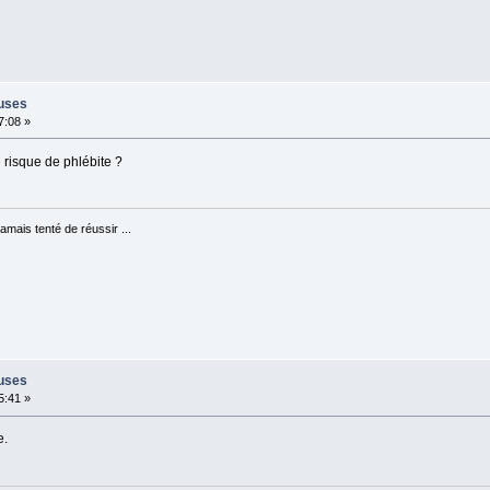
euses
7:08 »
e risque de phlébite ?
jamais tenté de réussir ...
euses
5:41 »
e.