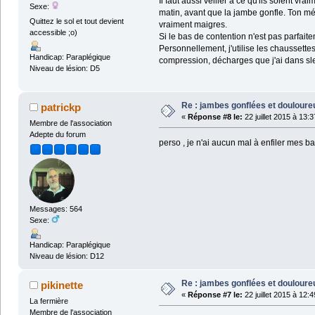
Il faut aussi veiller à ce qu'ils soient vr
Sexe:
matin, avant que la jambe gonfle. Ton méd
Quittez le sol et tout devient
vraiment maigres.
accessible ;o)
Si le bas de contention n'est pas parfait
Personnellement, j'utilise les chaussette
Handicap: Paraplégique
compression, décharges que j'ai dans sl
Niveau de lésion: D5
Re : jambes gonflées et doulour
patrickp
«
Réponse #8 le:
22 juillet 2015 à 13:3
Membre de l'association
Adepte du forum
perso , je n'ai aucun mal à enfiler mes bas
Messages: 564
Sexe:
Handicap: Paraplégique
Niveau de lésion: D12
Re : jambes gonflées et doulour
pikinette
«
Réponse #7 le:
22 juillet 2015 à 12:4
La fermière
Membre de l'association