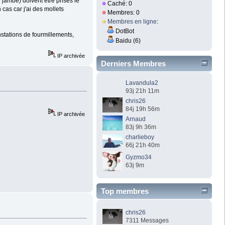
e jambe) doivent être prises le
Caché: 0
cas car j'ai des mollets
Membres: 0
Membres en ligne
:
DotBot
nstations de fourmillements,
Baidu (6)
IP archivée
Derniers Membres
Lavandula2
93j 21h 11m
chris26
84j 19h 56m
IP archivée
Arnaud
83j 9h 36m
charlieboy
66j 21h 40m
Gyzmo34
63j 9m
Top membres
chris26
7311 Messages