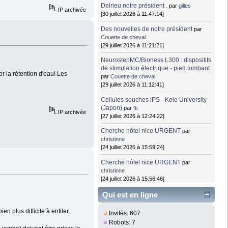
Delrieu notre président .
par
gilles
IP archivée
[30 juillet 2026 à 11:47:14]
Des nouvelles de notre président
par
Couette de cheval
[29 juillet 2026 à 11:21:21]
NeurostepMC/Bioness L300 : dispositifs
de stimulation électrique - pied tombant
r la rétention d'eau! Les
par
Couette de cheval
[29 juillet 2026 à 11:12:41]
Cellules souches iPS - Keio University
(Japon)
par
fti
IP archivée
[27 juillet 2026 à 12:24:22]
Cherche hôtel nice URGENT
par
christinne
[24 juillet 2026 à 15:59:24]
Cherche hôtel nice URGENT
par
christinne
[24 juillet 2026 à 15:56:46]
Qui est en ligne
n plus difficile à enfiler,
Invités: 607
Robots: 7