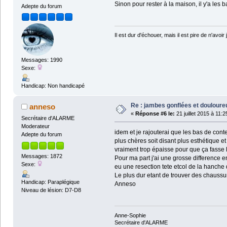
Sinon pour rester à la maison, il y'a les 
Adepte du forum
Il est dur d'échouer, mais il est pire de n'avoir 
Messages: 1990
Sexe:
Handicap: Non handicapé
Re : jambes gonflées et doulour
anneso
«
Réponse #6 le:
21 juillet 2015 à 11:2
Secrétaire d'ALARME
Moderateur
idem et je rajouterai que les bas de conte
Adepte du forum
plus chères soit disant plus esthétique e
vraiment trop épaisse pour que ça fasse 
Messages: 1872
Pour ma part j'ai une grosse difference e
Sexe:
eu une resection tete etcol de la hanche de
Le plus dur etant de trouver des chaussur
Handicap: Paraplégique
Anneso
Niveau de lésion: D7-D8
Anne-Sophie
Secrétaire d'ALARME