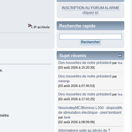
INSCRIPTION AU FORUM ALARME
cliquez ici
Recherche rapide
IP archivée
Sujet récents
Des nouvelles de notre président
par
Isa
[03 août 2026 à 15:20:30]
e.
Des nouvelles de notre président
par
misterjp
[03 août 2026 à 07:45:53]
Des nouvelles de notre président
par
Isa
[02 août 2026 à 17:42:25]
NeurostepMC/Bioness L300 : dispositifs
de stimulation électrique - pied tombant
amètre.
par
farid
[02 août 2026 à 08:09:06]
Informations suite au décès de T