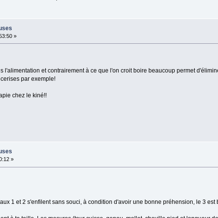
euses
:53:50 »
s l'alimentation et contrairement à ce que l'on croit boire beaucoup permet d'élimine
cerises par exemple!
pie chez le kiné!!
euses
0:12 »
aux 1 et 2 s'enfilent sans souci, à condition d'avoir une bonne préhension, le 3 est bie