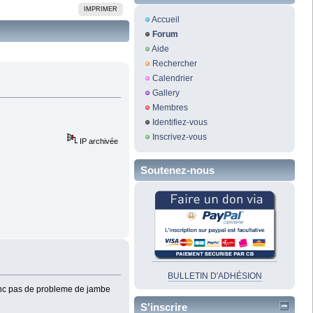
IMPRIMER
Accueil
Forum
Aide
Rechercher
Calendrier
Gallery
Membres
Identifiez-vous
Inscrivez-vous
IP archivée
Soutenez-nous
BULLETIN D'ADHÉSION
Donc pas de probleme de jambe
S'inscrire