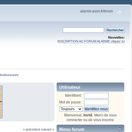
alarme.asso.fr/forum
Nouvelles:
INSCRIPTION AU FORUM ALARME cliquez ici
 douloureuses
Utilisateur
Identifiant:
Mot de passe:
Bienvenue,
Invité
. Merci de
vous
connecter
ou de
vous inscrire
.
Menu forum
« précédent
suivant »