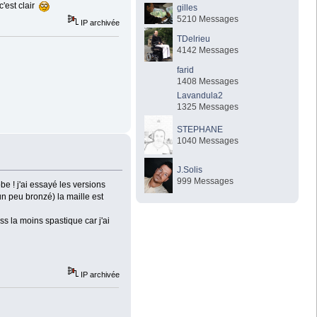
c'est clair
gilles
5210 Messages
IP archivée
TDelrieu
4142 Messages
farid
1408 Messages
Lavandula2
1325 Messages
STEPHANE
1040 Messages
J.Solis
999 Messages
be ! j'ai essayé les versions
un peu bronzé) la maille est
s la moins spastique car j'ai
IP archivée