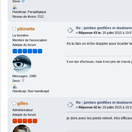
Sexe:
Handicap: Paraplégique
Niveau de lésion: D12
Re : jambes gonflées et doulour
pikinette
«
Réponse #3 le:
20 juillet 2015 à 19:5
La fermière
Membre de l'association
As tu fais un écho doppler pour écarter l
Adepte du forum
Il est dur d'échouer, mais il est pire de n'avoir 
Messages: 1990
Sexe:
Handicap: Non handicapé
Re : jambes gonflées et doulour
gilles
«
Réponse #2 le:
20 juillet 2015 à 19:1
Administrateur
Adepte du forum
je dors avec les pieds relevé, très efficac