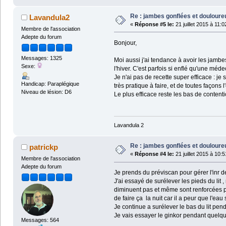
Re : jambes gonflées et doulour
Lavandula2
«
Réponse #5 le:
21 juillet 2015 à 11:0
Membre de l'association
Adepte du forum
Bonjour,
Messages: 1325
Moi aussi j'ai tendance à avoir les jambe
Sexe:
l'hiver. C'est parfois si enflé qu'une méde
Je n'ai pas de recette super efficace : je
Handicap: Paraplégique
très pratique à faire, et de toutes façons 
Niveau de lésion: D6
Le plus efficace reste les bas de contentio
Lavandula 2
Re : jambes gonflées et doulour
patrickp
«
Réponse #4 le:
21 juillet 2015 à 10:5
Membre de l'association
Adepte du forum
Je prends du préviscan pour gérer l'inr d
J'ai essayé de surélever les pieds du lit 
diminuent pas et même sont renforcées p
de faire ça la nuit car il a peur que l'e
Je continue a surélever le bas du lit pend
Je vais essayer le ginkor pendant quelqu
Messages: 564