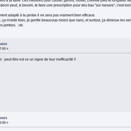
aiment à ta taille. Les mesures (tour cuisse, genou, mollet, cheville pied et longueur d
ecin peut, si besoin, te faire une prescription pour des bas "sur mesure", c'est mon 
ement adapté à ta jambe il ne sera pas vraiment bien efficace.
s, ça m'aide bien, je gonfle beaucoup moins que sans, et surtout, ça diminue les se
es jambes. :ok:
euses
7:00 »
 : peut être est ce un signe de leur inefficacité !!
euses
9:09 »