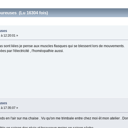
oureuses (Lu 16304 fois)
euses
à 12:20:01 »
 sont liées je pense aux muscles flasques qui se blessent lors de mouvements.
ées par l'électricité , l'homéopathie aussi.
euses
à 17:35:07 »
ds en l'air sur ma chaise . Vu qu'on me trimbale entre chez moi ét mon atelier . 