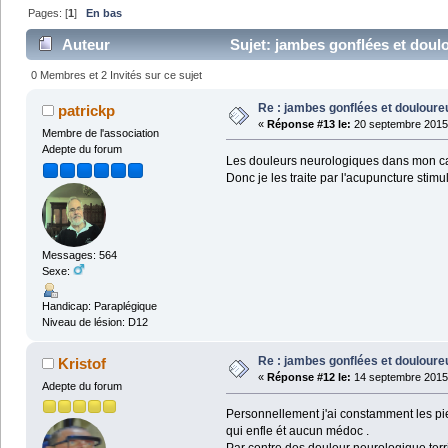
Pages: [
1
]
En bas
Auteur
Sujet: jambes gonflées et doul
0 Membres et 2 Invités sur ce sujet
Re : jambes gonflées et doulour
patrickp
«
Réponse #13 le:
20 septembre 2015 
Membre de l'association
Adepte du forum
Les douleurs neurologiques dans mon cas
Donc je les traite par l'acupuncture stimul
Messages: 564
Sexe:
Handicap: Paraplégique
Niveau de lésion: D12
Re : jambes gonflées et doulour
Kristof
«
Réponse #12 le:
14 septembre 2015 
Adepte du forum
Personnellement j'ai constamment les pie
qui enfle ét aucun médoc .