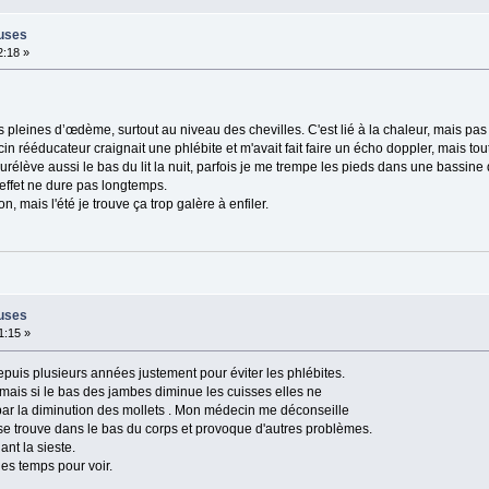
euses
2:18 »
s pleines d’œdème, surtout au niveau des chevilles. C'est lié à la chaleur, mais pas
cin rééducateur craignait une phlébite et m'avait fait faire un écho doppler, mais tout
 surélève aussi le bas du lit la nuit, parfois je me trempe les pieds dans une bassine
l'effet ne dure pas longtemps.
n, mais l'été je trouve ça trop galère à enfiler.
euses
1:15 »
epuis plusieurs années justement pour éviter les phlébites.
, mais si le bas des jambes diminue les cuisses elles ne
ar la diminution des mollets . Mon médecin me déconseille
au se trouve dans le bas du corps et provoque d'autres problèmes.
ant la sieste.
es temps pour voir.