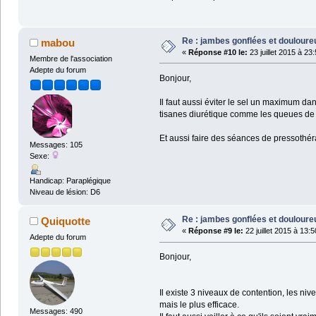
Re : jambes gonflées et doulour
mabou
«
Réponse #10 le:
23 juillet 2015 à 23
Membre de l'association
Adepte du forum
Bonjour,
Il faut aussi éviter le sel un maximum dan
tisanes diurétique comme les queues de 
Et aussi faire des séances de pressothéra
Messages: 105
Sexe:
Handicap: Paraplégique
Niveau de lésion: D6
Re : jambes gonflées et doulour
Quiquotte
«
Réponse #9 le:
22 juillet 2015 à 13:5
Adepte du forum
Bonjour,
Il existe 3 niveaux de contention, les nive
mais le plus efficace.
Messages: 490