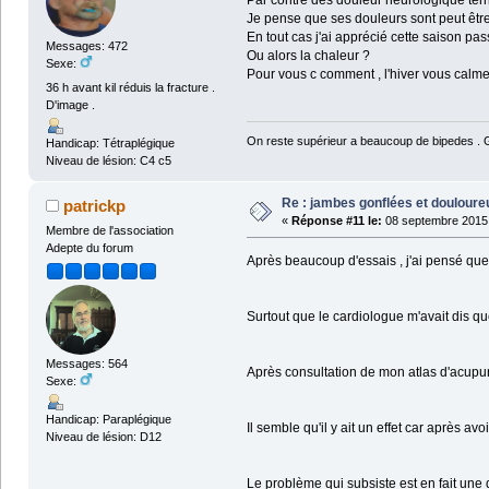
Par contre des douleur neurologique terr
Je pense que ses douleurs sont peut être 
En tout cas j'ai apprécié cette saison pass
Messages: 472
Ou alors la chaleur ?
Sexe:
Pour vous c comment , l'hiver vous calme
36 h avant kil réduis la fracture .
D'image .
On reste supérieur a beaucoup de bipedes . Ga
Handicap: Tétraplégique
Niveau de lésion: C4 c5
Re : jambes gonflées et douloure
patrickp
«
Réponse #11 le:
08 septembre 2015 
Membre de l'association
Adepte du forum
Après beaucoup d'essais , j'ai pensé que
Surtout que le cardiologue m'avait dis que 
Messages: 564
Après consultation de mon atlas d'acupun
Sexe:
Handicap: Paraplégique
Il semble qu'il y ait un effet car après av
Niveau de lésion: D12
Le problème qui subsiste est en fait une d