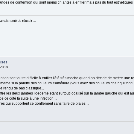
bandes de contention qui sont moins chiantes à enfiler mais pas du tout esthétiques 
jamais tenté de réussir ...
euses
5:08 »
ntion sont outre difficile à enfiler l'été très moche quand on décide de mettre une ro
t meme si la palette des couleurs s'améliore (vous avez des couleurs chair qui font 
le rendu de bas classique...
ntre les deux jambes l'oedeme etant surtout localisé sur la jambe gauche qui est aus
 ce côté là suite à une infection ...
es qui supportent ce gonflement sans faire de plaies ...