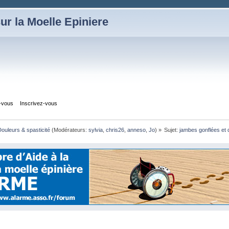
ur la Moelle Epiniere
z-vous
Inscrivez-vous
ouleurs & spasticité
(Modérateurs:
sylvia
,
chris26
,
anneso
,
Jo
) »
Sujet:
jambes gonflées et