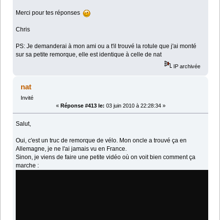
Merci pour tes réponses
Chris
PS: Je demanderai à mon ami ou a t'il trouvé la rotule que j'ai monté
sur sa petite remorque, elle est identique à celle de nat
IP archivée
nat
Invité
«
Réponse #413 le:
03 juin 2010 à 22:28:34 »
Salut,
Oui, c'est un truc de remorque de vélo. Mon oncle a trouvé ça en
Allemagne, je ne l'ai jamais vu en France.
Sinon, je viens de faire une petite vidéo où on voit bien comment ça
marche :