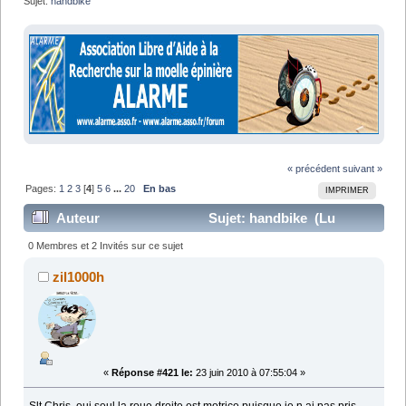
Sujet:
handbike
« précédent
suivant »
Pages:
1
2
3
[
4
]
5
6
...
20
En bas
IMPRIMER
Auteur
Sujet: handbike (Lu
440239 fois)
0 Membres et 2 Invités sur ce sujet
zil1000h
«
Réponse #421 le:
23 juin 2010 à 07:55:04 »