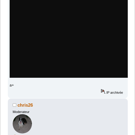
a+
IP archivée
chris26
Moderateur