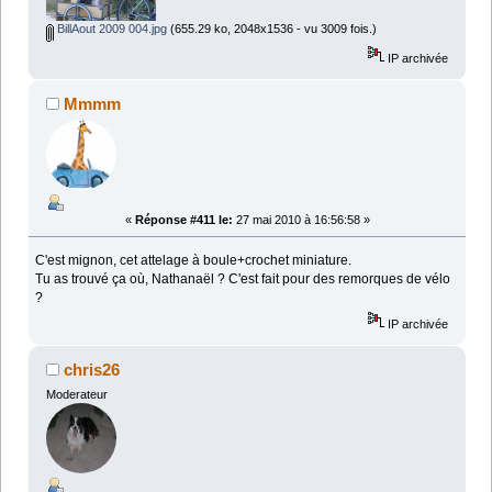
BillAout 2009 004.jpg
(655.29 ko, 2048x1536 - vu 3009 fois.)
IP archivée
Mmmm
«
Réponse #411 le:
27 mai 2010 à 16:56:58 »
C'est mignon, cet attelage à boule+crochet miniature.
Tu as trouvé ça où, Nathanaël ? C'est fait pour des remorques de vélo
?
IP archivée
chris26
Moderateur