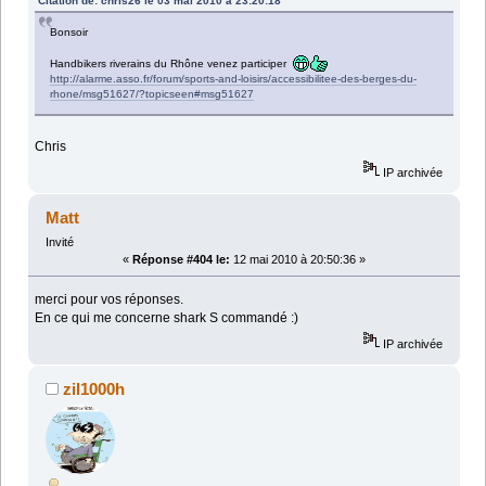
Citation de: chris26 le 03 mai 2010 à 23:20:18
Bonsoir
Handbikers riverains du Rhône venez participer
http://alarme.asso.fr/forum/sports-and-loisirs/accessibilitee-des-berges-du-
rhone/msg51627/?topicseen#msg51627
Chris
IP archivée
Matt
Invité
«
Réponse #404 le:
12 mai 2010 à 20:50:36 »
merci pour vos réponses.
En ce qui me concerne shark S commandé :)
IP archivée
zil1000h