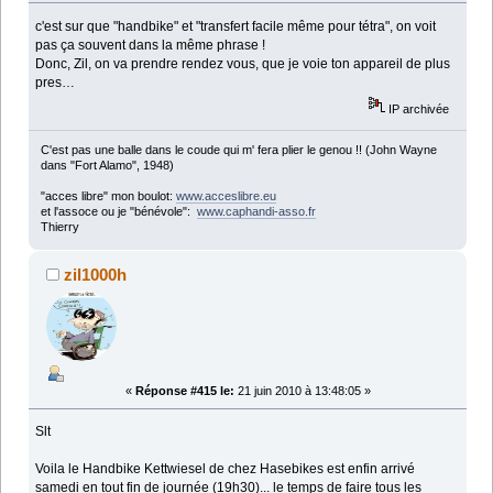
c'est sur que "handbike" et "transfert facile même pour tétra", on voit
pas ça souvent dans la même phrase !
Donc, Zil, on va prendre rendez vous, que je voie ton appareil de plus
pres…
IP archivée
C'est pas une balle dans le coude qui m' fera plier le genou !! (John Wayne
dans "Fort Alamo", 1948)
"acces libre" mon boulot:
www.acceslibre.eu
et l'assoce ou je "bénévole":
www.caphandi-asso.fr
Thierry
zil1000h
«
Réponse #415 le:
21 juin 2010 à 13:48:05 »
Slt
Voila le Handbike Kettwiesel de chez Hasebikes est enfin arrivé
samedi en tout fin de journée (19h30)... le temps de faire tous les