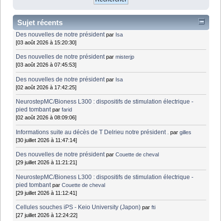
Sujet récents
Des nouvelles de notre président
par
Isa
[03 août 2026 à 15:20:30]
Des nouvelles de notre président
par
misterjp
[03 août 2026 à 07:45:53]
Des nouvelles de notre président
par
Isa
[02 août 2026 à 17:42:25]
NeurostepMC/Bioness L300 : dispositifs de stimulation électrique -
pied tombant
par
farid
[02 août 2026 à 08:09:06]
Informations suite au décès de T Delrieu notre président .
par
gilles
[30 juillet 2026 à 11:47:14]
Des nouvelles de notre président
par
Couette de cheval
[29 juillet 2026 à 11:21:21]
NeurostepMC/Bioness L300 : dispositifs de stimulation électrique -
pied tombant
par
Couette de cheval
[29 juillet 2026 à 11:12:41]
Cellules souches iPS - Keio University (Japon)
par
fti
[27 juillet 2026 à 12:24:22]