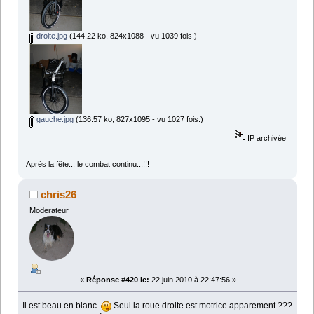
droite.jpg
(144.22 ko, 824x1088 - vu 1039 fois.)
gauche.jpg
(136.57 ko, 827x1095 - vu 1027 fois.)
IP archivée
Après la fête... le combat continu...!!!
chris26
Moderateur
«
Réponse #420 le:
22 juin 2010 à 22:47:56 »
Il est beau en blanc
Seul la roue droite est motrice apparement ???