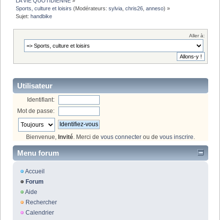
LA VIE QUOTIDIENNE
»
Sports, culture et loisirs
(Modérateurs:
sylvia
,
chris26
,
anneso
) »
Sujet:
handbike
Aller à:
Utilisateur
Identifiant:
Mot de passe:
Bienvenue,
Invité
. Merci de
vous connecter
ou de
vous inscrire
.
Menu forum
Accueil
Forum
Aide
Rechercher
Calendrier