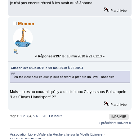
je n'ai pas encore réussi à les avoir au téléphone
IP archivée
Mmmm
«
Réponse #397 le:
10 mai 2010 à 21:01:13 »
Citation de: bhub1979 le 09 mai 2010 à 08:25:11
en fait c'est pour ça que je suis hésitant à prendre un "vrai " handbike
Mais... tu es au courant qu'il y a un club aux Clayes-sous-Bois appelé
"Les Clayes Handisport" ??
IP archivée
Pages:
1
2
3
[
4
]
5
6
...
20
En haut
IMPRIMER
« précédent
suivant »
Association Libre d'Aide a la Recherche sur la Moelle Epiniere
»