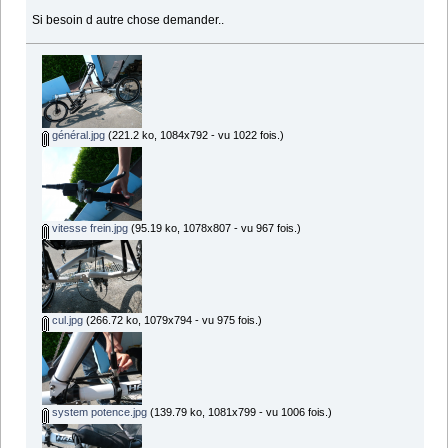
Si besoin d autre chose demander..
général.jpg
(221.2 ko, 1084x792 - vu 1022 fois.)
vitesse frein.jpg
(95.19 ko, 1078x807 - vu 967 fois.)
cul.jpg
(266.72 ko, 1079x794 - vu 975 fois.)
system potence.jpg
(139.79 ko, 1081x799 - vu 1006 fois.)