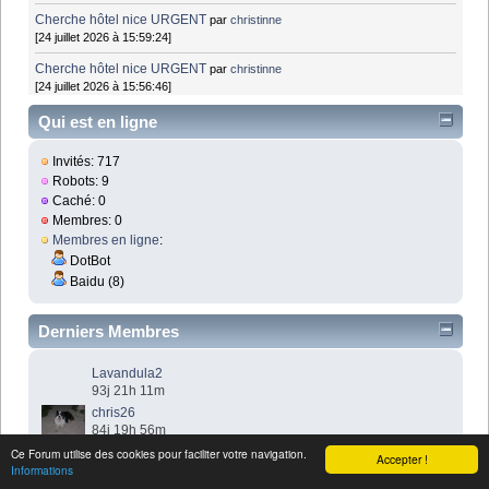
Cherche hôtel nice URGENT
par
christinne
[24 juillet 2026 à 15:59:24]
Cherche hôtel nice URGENT
par
christinne
[24 juillet 2026 à 15:56:46]
Qui est en ligne
Invités: 717
Robots: 9
Caché: 0
Membres: 0
Membres en ligne
:
DotBot
Baidu (8)
Derniers Membres
Lavandula2
93j 21h 11m
chris26
84j 19h 56m
Arnaud
Ce Forum utilise des cookies pour faciliter votre navigation.
Accepter !
83j 9h 36m
Informations