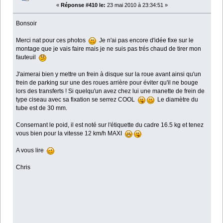
«
Réponse #410 le:
23 mai 2010 à 23:34:51 »
Bonsoir
Merci nat pour ces photos
Je n'ai pas encore d'idée fixe sur le
montage que je vais faire mais je ne suis pas trés chaud de tirer mon
fauteuil
J'aimerai bien y mettre un frein à disque sur la roue avant ainsi qu'un
frein de parking sur une des roues arrière pour éviter qu'il ne bouge
lors des transferts ! Si quelqu'un avez chez lui une manette de frein de
type ciseau avec sa fixation se serrez COOL
Le diamètre du
tube est de 30 mm.
Consernant le poid, il est noté sur l'étiquette du cadre 16.5 kg et tenez
vous bien pour la vitesse 12 km/h MAXI
A vous lire
Chris