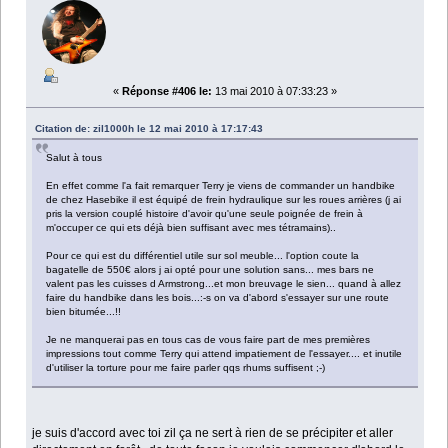
«
Réponse #406 le:
13 mai 2010 à 07:33:23 »
Citation de: zil1000h le 12 mai 2010 à 17:17:43
Salut à tous
En effet comme l'a fait remarquer Terry je viens de commander un handbike
de chez Hasebike il est équipé de frein hydraulique sur les roues arrières (j ai
pris la version couplé histoire d'avoir qu'une seule poignée de frein à
m'occuper ce qui ets déjà bien suffisant avec mes tétramains)..
Pour ce qui est du différentiel utile sur sol meuble... l'option coute la
bagatelle de 550€ alors j ai opté pour une solution sans... mes bars ne
valent pas les cuisses d Armstrong...et mon breuvage le sien... quand à allez
faire du handbike dans les bois...:-s on va d'abord s'essayer sur une route
bien bitumée...!!
Je ne manquerai pas en tous cas de vous faire part de mes premières
impressions tout comme Terry qui attend impatiement de l'essayer.... et inutile
d'utiliser la torture pour me faire parler qqs rhums suffisent ;-)
je suis d'accord avec toi zil ça ne sert à rien de se précipiter et aller