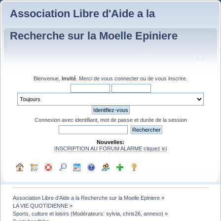
Association Libre d'Aide a la
Recherche sur la Moelle Epiniere
Bienvenue,
Invité
. Merci de
vous connecter
ou de
vous inscrire
.
Connexion avec identifiant, mot de passe et durée de la session
Nouvelles:
INSCRIPTION AU FORUM ALARME cliquez ici
Association Libre d'Aide a la Recherche sur la Moelle Epiniere
»
LA VIE QUOTIDIENNE
»
Sports, culture et loisirs
(Modérateurs:
sylvia
,
chris26
,
anneso
) »