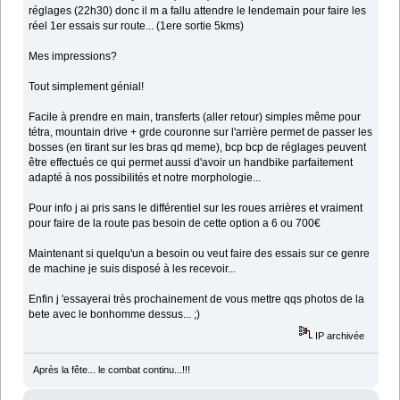
réglages (22h30) donc il m a fallu attendre le lendemain pour faire les
réel 1er essais sur route... (1ere sortie 5kms)
Mes impressions?
Tout simplement génial!
Facile à prendre en main, transferts (aller retour) simples même pour
tétra, mountain drive + grde couronne sur l'arrière permet de passer les
bosses (en tirant sur les bras qd meme), bcp bcp de réglages peuvent
être effectués ce qui permet aussi d'avoir un handbike parfaitement
adapté à nos possibilités et notre morphologie...
Pour info j ai pris sans le différentiel sur les roues arrières et vraiment
pour faire de la route pas besoin de cette option a 6 ou 700€
Maintenant si quelqu'un a besoin ou veut faire des essais sur ce genre
de machine je suis disposé à les recevoir...
Enfin j 'essayerai très prochainement de vous mettre qqs photos de la
bete avec le bonhomme dessus... ;)
IP archivée
Après la fête... le combat continu...!!!