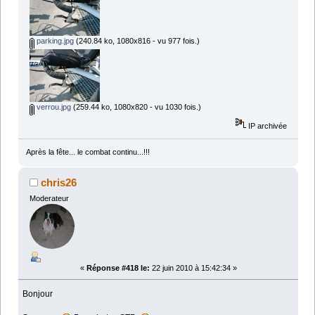
parking.jpg
(240.84 ko, 1080x816 - vu 977 fois.)
verrou.jpg
(259.44 ko, 1080x820 - vu 1030 fois.)
IP archivée
Après la fête... le combat continu...!!!
chris26
Moderateur
«
Réponse #418 le:
22 juin 2010 à 15:42:34 »
Bonjour