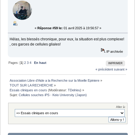
«
Réponse #59 le:
01 avril 2025 à 19:56:57 »
Hélas, les blessés chronique, pour eux, la situation est plus complexe!
, ces garces de cellules gliales!
IP archivée
Pages: [
1
]
2
3
4
En haut
IMPRIMER
« précédent
suivant »
Association Libre d'Aide a la Recherche sur la Moelle Epiniere
»
TOUT SUR LA RECHERCHE
»
Essais cliniques en cours
(Modérateur:
TDelrieu
) »
Sujet:
Cellules souches iPS - Keio University (Japon)
Aller à: