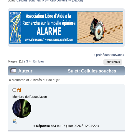
Sujet:
Cellules souches iPS - Keio University (Japon)
« précédent
suivant »
Pages: [
1
]
2
3
4
En bas
IMPRIMER
Auteur
Sujet: Cellules souches
iPS - Keio University (Japon) (Lu 141055 fois)
0 Membres et 2 Invités sur ce sujet
fti
Membre de l'association
«
Réponse #83 le:
27 juillet 2026 à 12:24:22 »