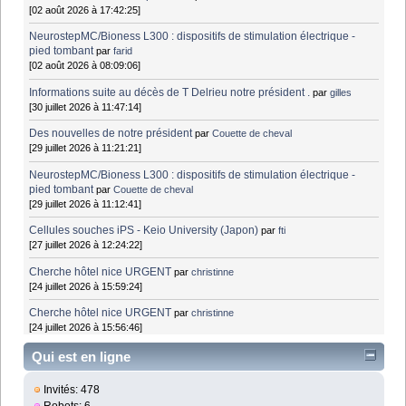
[02 août 2026 à 17:42:25]
NeurostepMC/Bioness L300 : dispositifs de stimulation électrique -
pied tombant
par
farid
[02 août 2026 à 08:09:06]
Informations suite au décès de T Delrieu notre président .
par
gilles
[30 juillet 2026 à 11:47:14]
Des nouvelles de notre président
par
Couette de cheval
[29 juillet 2026 à 11:21:21]
NeurostepMC/Bioness L300 : dispositifs de stimulation électrique -
pied tombant
par
Couette de cheval
[29 juillet 2026 à 11:12:41]
Cellules souches iPS - Keio University (Japon)
par
fti
[27 juillet 2026 à 12:24:22]
Cherche hôtel nice URGENT
par
christinne
[24 juillet 2026 à 15:59:24]
Cherche hôtel nice URGENT
par
christinne
[24 juillet 2026 à 15:56:46]
Qui est en ligne
Invités: 478
Robots: 6