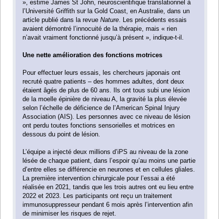
», estime James St John, neuroscientifique translationnel à
l’Université Griffith sur la Gold Coast, en Australie, dans un
article publié dans la revue
Nature
. Les précédents essais
avaient démontré l’innocuité de la thérapie, mais « rien
n’avait vraiment fonctionné jusqu’à présent », indique-t-il.
Une nette amélioration des fonctions motrices
Pour effectuer leurs essais, les chercheurs japonais ont
recruté quatre patients – des hommes adultes, dont deux
étaient âgés de plus de 60 ans. Ils ont tous subi une lésion
de la moelle épinière de niveau A, la gravité la plus élevée
selon l’échelle de déficience de l’American Spinal Injury
Association (AIS). Les personnes avec ce niveau de lésion
ont perdu toutes fonctions sensorielles et motrices en
dessous du point de lésion.
L’équipe a injecté deux millions d’iPS au niveau de la zone
lésée de chaque patient, dans l’espoir qu’au moins une partie
d’entre elles se différencie en neurones et en cellules gliales.
La première intervention chirurgicale pour l’essai a été
réalisée en 2021, tandis que les trois autres ont eu lieu entre
2022 et 2023. Les participants ont reçu un traitement
immunosuppresseur pendant 6 mois après l’intervention afin
de minimiser les risques de rejet.