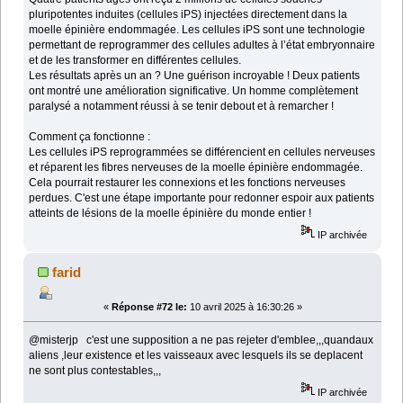
pluripotentes induites (cellules iPS) injectées directement dans la
moelle épinière endommagée. Les cellules iPS sont une technologie
permettant de reprogrammer des cellules adultes à l’état embryonnaire
et de les transformer en différentes cellules.
Les résultats après un an ? Une guérison incroyable ! Deux patients
ont montré une amélioration significative. Un homme complètement
paralysé a notamment réussi à se tenir debout et à remarcher !
Comment ça fonctionne :
Les cellules iPS reprogrammées se différencient en cellules nerveuses
et réparent les fibres nerveuses de la moelle épinière endommagée.
Cela pourrait restaurer les connexions et les fonctions nerveuses
perdues. C'est une étape importante pour redonner espoir aux patients
atteints de lésions de la moelle épinière du monde entier !
IP archivée
farid
«
Réponse #72 le:
10 avril 2025 à 16:30:26 »
@misterjp c'est une supposition a ne pas rejeter d'emblee,,,quandaux
aliens ,leur existence et les vaisseaux avec lesquels ils se deplacent
ne sont plus contestables,,,
IP archivée