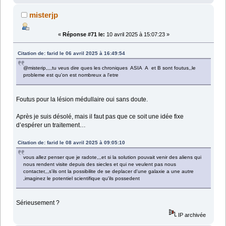
misterjp
«
Réponse #71 le:
10 avril 2025 à 15:07:23 »
Citation de: farid le 06 avril 2025 à 16:49:54
@misterip,,,,tu veus dire ques les chroniques ASIA A et B sont foutus,,le
probleme est qu'on est nombreux a l'etre
Foutus pour la lésion médullaire oui sans doute.
Après je suis désolé, mais il faut pas que ce soit une idée fixe
d’espérer un traitement…
Citation de: farid le 08 avril 2025 à 09:05:10
vous allez penser que je radote,,,et si la solution pouvait venir des aliens qui
nous rendent visite depuis des siecles et qui ne veulent pas nous
contacter,,,s'ils ont la possibilite de se deplacer d'une galaxie a une autre
,imaginez le potentiel scientifique qu'ils possedent
Sérieusement ?
IP archivée