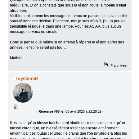
Quelques années après mon accident, on m’a fait une I.R.M.
médullaire. Et on a constaté que sous la lésion, toute la moelle s’était
atrophiée.
Visiblement comme les messages nerveux ne passent plus, la moelle
sous-lésionnelle décline. Et encore, moi je suis ASIA B, j'ai un peu de
sensibilité résiduelle dans une jambe. Pour les ASIA A, plus aucun
message nerveux ne circule.
Donc je pense que même si on arrivait à réparer la lésion après des
années, l’effet ne serait pas fou…
Mathieu
IP archivée
system64
«
Réponse #65 le:
05 avril 2025 à 22:28:29 »
il est clair qu'un blessé fraichement étudié est moins complexe qu'un
blessé chronique, un blessé récent n'est pas encore entièrement
envahit par ces foutus cellules; ! je crains que l'on privilégiera plus les
récents que les chroniques ! et dans le futur les chroniques ne seront