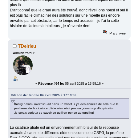
plus là .
Etant donné que le graal aura été trouvé, donc réveillons nous! et oui il
est plus facile d'imaginer des solutions sur une moelle pas encore
envahie par cet obstacle, car le temps est assassin , je l'ai lu cette
histoire de facteurs inhibiteurs , je n'invente rien!
IP archivée
TDelrieu
Administrateur
«
Réponse #64 le:
05 avril 2025 à 13:59:16 »
Citation de: farid le 04 avril 2025 à 17:19:56
thierry delrieu m'expliquait dans un tweet ,il ya des annees de cela,que le
probleme de la cicatrice gliale n'en etait pas un ,sans trop d'explication.
,je serais curieux de savoir ce qu'il en pense aujourd'hui
La cicatrice gliale est un environnement inhibiteur de la repousse
axonale à cause de différents éléments comme le CSPG, la protéine
Rho, NOGO, etc., mais elle n'est pas un obstacle physique, comme une