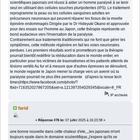
scientifiques japonais ont réussi à aider un homme paralysé à se tenir
seul en utilisant des cellules souches pluripotentes (iPS). Le traitement
reprogramme la peau ou les cellules sanguines adultes en
précurseurs neuronaux qui peuvent réparer les tissus de la moelle
épinière endommagés Dirigée par le Dr Hideyuki Okano et approuvée
pour des essais sur l'homme au Japon, cette thérapie représente un
bond audacieux vers l'inversation de la paralysie.
Contrairement aux traitements traditionnels qui ne font que gérer les
symptômes, cette méthode régénère en fait les voies neuronales
perdues. Les premiers résultats sont si prometteurs que la thérapie
pourrait bientôt redéfinir la rééducation dans le monde entier, en
particulier pour les victimes de traumatismes et les patients atteints de
lésions vertéb Au fur et à mesure que d'autres épreuves se déroulent,
le monde regarde le Japon mener la charge vers un avenir où la
paralysie pourrait ne plus être permanente (d'apres la revue tech
times)https://www.facebook.com/photo/?
fbid=716352027867205&set=a.121397354029345&locale=fr_FR
IP archivée
farid
«
Réponse #76 le:
07 juillet 2025 à 16:23:38 »
une bonne nouvelle dans cette chaleur d'ete,,,,les japonais m'ont
toujours epate dans le domaine scuiientifique,,j'espere qu'ils se