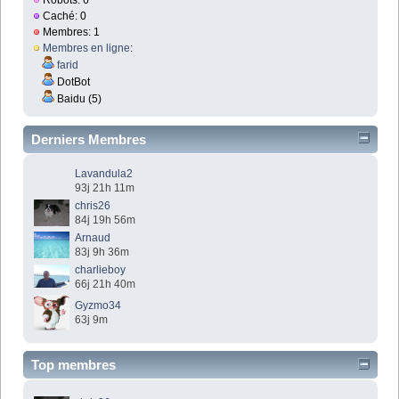
Caché: 0
Membres: 1
Membres en ligne
:
farid
DotBot
Baidu (5)
Derniers Membres
Lavandula2
93j 21h 11m
chris26
84j 19h 56m
Arnaud
83j 9h 36m
charlieboy
66j 21h 40m
Gyzmo34
63j 9m
Top membres