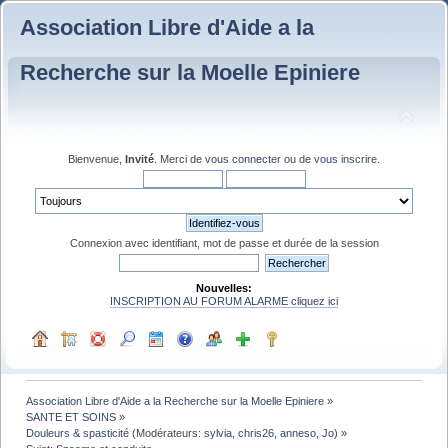
Association Libre d'Aide a la
Recherche sur la Moelle Epiniere
Bienvenue,
Invité
. Merci de
vous connecter
ou de
vous inscrire
.
Connexion avec identifiant, mot de passe et durée de la session
Nouvelles:
INSCRIPTION AU FORUM ALARME cliquez ici
Association Libre d'Aide a la Recherche sur la Moelle Epiniere
»
SANTE ET SOINS
»
Douleurs & spasticité
(Modérateurs:
sylvia
,
chris26
,
anneso
,
Jo
) »