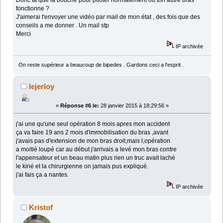
Donc ta que la bouche pour piloter normalement ou ton autre bras
fonctionne ?
J'aimerai t'envoyer une vidéo par mail de mon état , des fois que des
conseils a me donner . Un mail stp
Merci
IP archivée
On reste supérieur a beaucoup de bipedes . Gardons ceci a l'esprit .
lejerloy
«
Réponse #6 le:
28 janvier 2015 à 18:29:56 »
j'ai une qu'une seul opération 8 mois apres mon accident
ça va faire 19 ans 2 mois d'immobilisation du bras ,avant
j'avais pas d'extension de mon bras droit,mais l,opération
a moitié loupé car au début j'arrivais a levé mon bras contre
l'appensateur et un beau matin plus rien un truc avait laché
le kiné et la chirurgienne on jamais pus expliqué.
j'ai fais ça a nantes.
IP archivée
Kristof