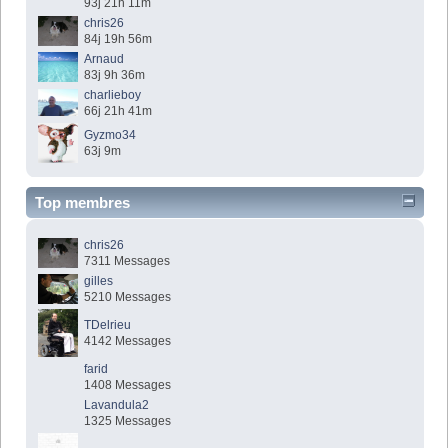
93j 21h 11m
chris26
84j 19h 56m
Arnaud
83j 9h 36m
charlieboy
66j 21h 41m
Gyzmo34
63j 9m
Top membres
chris26
7311 Messages
gilles
5210 Messages
TDelrieu
4142 Messages
farid
1408 Messages
Lavandula2
1325 Messages