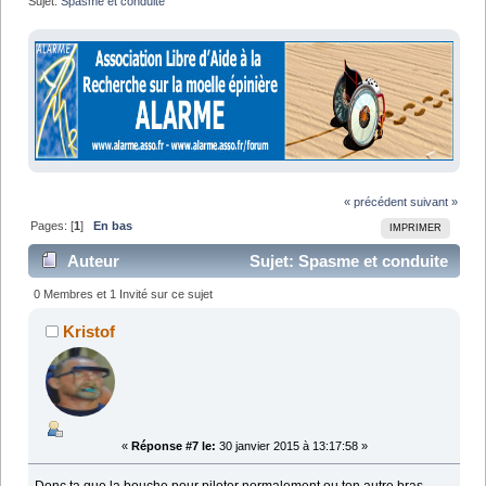
Sujet:
Spasme et conduite
« précédent
suivant »
Pages: [
1
]
En bas
IMPRIMER
Auteur
Sujet: Spasme et conduite
(Lu 11217 fois)
0 Membres et 1 Invité sur ce sujet
Kristof
«
Réponse #7 le:
30 janvier 2015 à 13:17:58 »