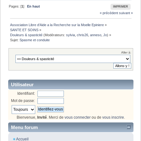
Pages: [
1
]
En haut
IMPRIMER
« précédent
suivant »
Association Libre d'Aide a la Recherche sur la Moelle Epiniere
»
SANTE ET SOINS
»
Douleurs & spasticité
(Modérateurs:
sylvia
,
chris26
,
anneso
,
Jo
) »
Sujet:
Spasme et conduite
Aller à:
Utilisateur
Identifiant:
Mot de passe:
Bienvenue,
Invité
. Merci de
vous connecter
ou de
vous inscrire
.
Menu forum
Accueil