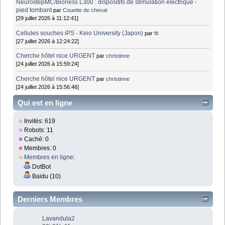
NeurostepMC/Bioness L300 : dispositifs de stimulation électrique -
pied tombant
par
Couette de cheval
[29 juillet 2026 à 11:12:41]
Cellules souches iPS - Keio University (Japon)
par
fti
[27 juillet 2026 à 12:24:22]
Cherche hôtel nice URGENT
par
christinne
[24 juillet 2026 à 15:59:24]
Cherche hôtel nice URGENT
par
christinne
[24 juillet 2026 à 15:56:46]
Qui est en ligne
Invités: 619
Robots: 11
Caché: 0
Membres: 0
Membres en ligne
:
DotBot
Baidu (10)
Derniers Membres
Lavandula2