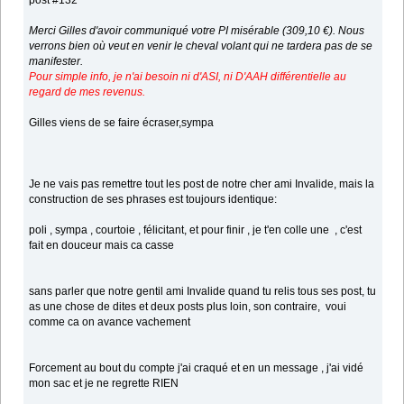
post #132
Merci Gilles d'avoir communiqué votre PI misérable (309,10 €). Nous
verrons bien où veut en venir le cheval volant qui ne tardera pas de se
manifester.
Pour simple info, je n'ai besoin ni d'ASI, ni D'AAH différentielle au
regard de mes revenus.
Gilles viens de se faire écraser,sympa
Je ne vais pas remettre tout les post de notre cher ami Invalide, mais la
construction de ses phrases est toujours identique:
poli , sympa , courtoie , félicitant, et pour finir , je t'en colle une , c'est
fait en douceur mais ca casse
sans parler que notre gentil ami Invalide quand tu relis tous ses post, tu
as une chose de dites et deux posts plus loin, son contraire, voui
comme ca on avance vachement
Forcement au bout du compte j'ai craqué et en un message , j'ai vidé
mon sac et je ne regrette RIEN