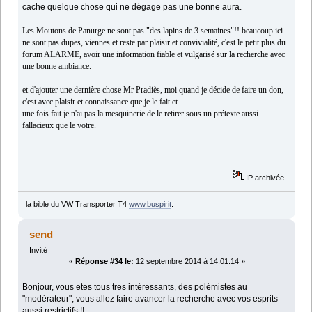
cache quelque chose qui ne dégage pas une bonne aura.
Les Moutons de Panurge ne sont pas "des lapins de 3 semaines"!! beaucoup ici
ne sont pas dupes, viennes et reste par plaisir et convivialité, c'est le petit plus du
forum ALARME, avoir une information fiable et vulgarisé sur la recherche avec
une bonne ambiance.
et d'ajouter une dernière chose Mr Pradiès, moi quand je décide de faire un don,
c'est avec plaisir et connaissance que je le fait et
une fois fait je n'ai pas la mesquinerie de le retirer sous un prétexte aussi
fallacieux que le votre.
IP archivée
la bible du VW Transporter T4
www.buspirit
.
send
Invité
«
Réponse #34 le:
12 septembre 2014 à 14:01:14 »
Bonjour, vous etes tous tres intéressants, des polémistes au
"modérateur", vous allez faire avancer la recherche avec vos esprits
aussi restrictifs !!