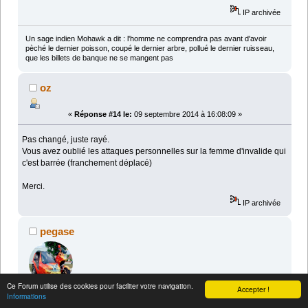
IP archivée
Un sage indien Mohawk a dit : l'homme ne comprendra pas avant d'avoir
pèché le dernier poisson, coupé le dernier arbre, pollué le dernier ruisseau,
que les billets de banque ne se mangent pas
oz
«
Réponse #14 le:
09 septembre 2014 à 16:08:09 »
Pas changé, juste rayé.
Vous avez oublié les attaques personnelles sur la femme d'invalide qui
c'est barrée (franchement déplacé)
Merci.
IP archivée
pegase
Ce Forum utilise des cookies pour faciliter votre navigation.
Accepter !
Informations
«
Réponse #13 le:
09 septembre 2014 à 15:32:50 »