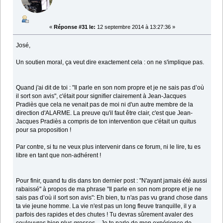
«
Réponse #31 le:
12 septembre 2014 à 13:27:36 »
José,
Un soutien moral, ça veut dire exactement cela : on ne s'implique pas.
Quand j'ai dit de toi : "Il parle en son nom propre et je ne sais pas d’où
il sort son avis", c'était pour signifier clairement à Jean-Jacques
Pradiès que cela ne venait pas de moi ni d'un autre membre de la
direction d'ALARME. La preuve qu'il faut être clair, c'est que Jean-
Jacques Pradiès a compris de ton intervention que c'était un quitus
pour sa proposition !
Par contre, si tu ne veux plus intervenir dans ce forum, ni le lire, tu es
libre en tant que non-adhérent !
Pour finir, quand tu dis dans ton dernier post : "N'ayant jamais été aussi
rabaissé" à propos de ma phrase "Il parle en son nom propre et je ne
sais pas d’où il sort son avis": Eh bien, tu n'as pas vu grand chose dans
ta vie jeune homme. La vie n'est pas un long fleuve tranquille, il y a
parfois des rapides et des chutes ! Tu devras sûrement avaler des
couleuvres bien plus grosses... Je te parle de mon expérience de