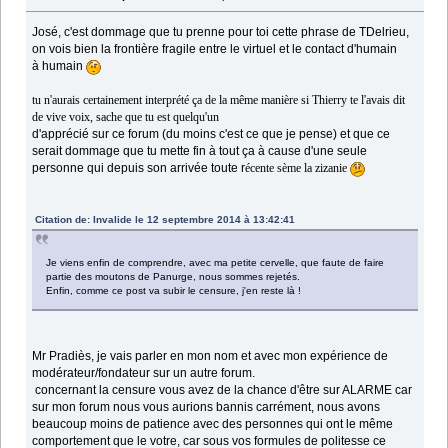
José, c'est dommage que tu prenne pour toi cette phrase de TDelrieu,
on vois bien la frontière fragile entre le virtuel et le contact d'humain
à humain
tu n'aurais certainement interprété ça de la même manière si Thierry te l'avais dit
de vive voix, sache que tu est quelqu'un
d'apprécié sur ce forum (du moins c'est ce que je pense) et que ce
serait dommage que tu mette fin à tout ça à cause d'une seule
personne qui depuis son arrivée toute
r
écente sème la zizanie
Citation de: Invalide le 12 septembre 2014 à 13:42:41
Je viens enfin de comprendre, avec ma petite cervelle, que faute de faire
partie des moutons de Panurge, nous sommes rejetés.
Enfin, comme ce post va subir le censure, j'en reste là !
Mr Pradiès, je vais parler en mon nom et avec mon expérience de
modérateur/fondateur sur un autre forum.
concernant la censure vous avez de la chance d'être sur ALARME car
sur mon forum nous vous aurions bannis carrément, nous avons
beaucoup moins de patience avec des personnes qui ont le même
comportement que le votre, car sous vos formules de politesse ce