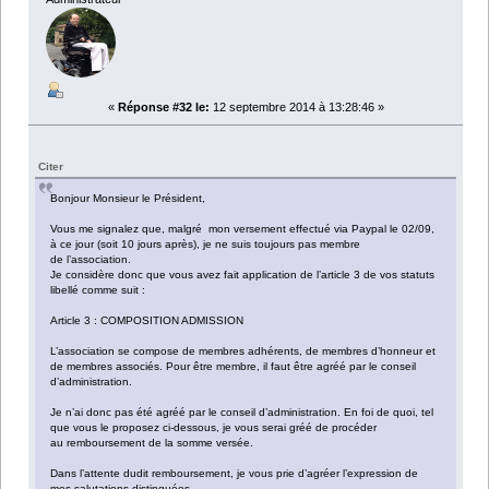
«
Réponse #32 le:
12 septembre 2014 à 13:28:46 »
Citer
Bonjour Monsieur le Président,
Vous me signalez que, malgré mon versement effectué via Paypal le 02/09,
à ce jour (soit 10 jours après), je ne suis toujours pas membre
de l’association.
Je considère donc que vous avez fait application de l’article 3 de vos statuts
libellé comme suit :
Article 3 : COMPOSITION ADMISSION
L’association se compose de membres adhérents, de membres d’honneur et
de membres associés. Pour être membre, il faut être agréé par le conseil
d’administration.
Je n’ai donc pas été agréé par le conseil d’administration. En foi de quoi, tel
que vous le proposez ci-dessous, je vous serai gréé de procéder
au remboursement de la somme versée.
Dans l’attente dudit remboursement, je vous prie d’agréer l’expression de
mes salutations distinguées.