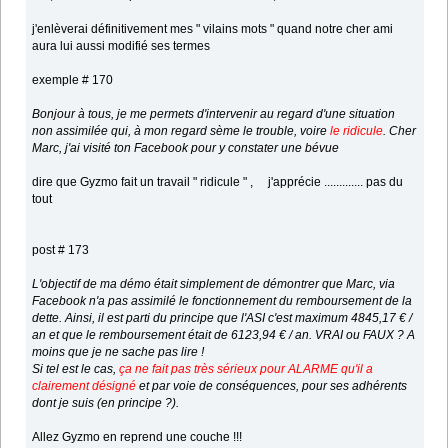
j'enlèverai définitivement mes " vilains mots " quand notre cher ami
aura lui aussi modifié ses termes
exemple # 170
Bonjour à tous, je me permets d'intervenir au regard d'une situation
non assimilée qui, à mon regard sème le trouble, voire
le ridicule
. Cher
Marc, j'ai visité ton Facebook pour y constater une bévue
dire que Gyzmo fait un travail " ridicule " , j'apprécie ............. pas du
tout
post # 173
L'objectif de ma démo était simplement de démontrer que Marc, via
Facebook n'a pas assimilé le fonctionnement du remboursement de la
dette. Ainsi, il est parti du principe que l'ASI c'est maximum 4845,17 € /
an et que le remboursement était de 6123,94 € / an. VRAI ou FAUX ? A
moins que je ne sache pas lire !
Si tel est le cas,
ça ne fait pas très sérieux pour ALARME qu'il a
clairement désigné
et par voie de conséquences, pour ses adhérents
dont je suis (en principe ?).
Allez Gyzmo en reprend une couche !!!