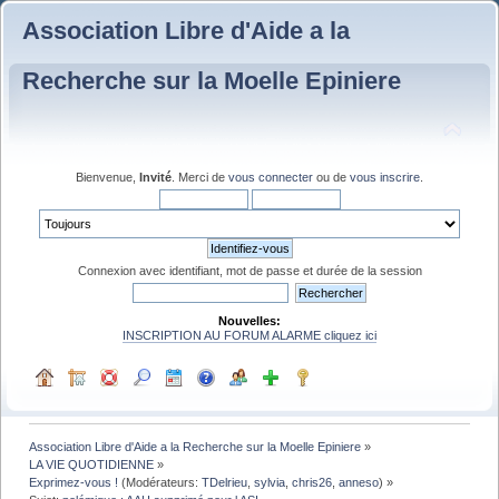
Association Libre d'Aide a la
Recherche sur la Moelle Epiniere
Bienvenue,
Invité
. Merci de
vous connecter
ou de
vous inscrire
.
Connexion avec identifiant, mot de passe et durée de la session
Nouvelles:
INSCRIPTION AU FORUM ALARME cliquez ici
Association Libre d'Aide a la Recherche sur la Moelle Epiniere
»
LA VIE QUOTIDIENNE
»
Exprimez-vous !
(Modérateurs:
TDelrieu
,
sylvia
,
chris26
,
anneso
) »