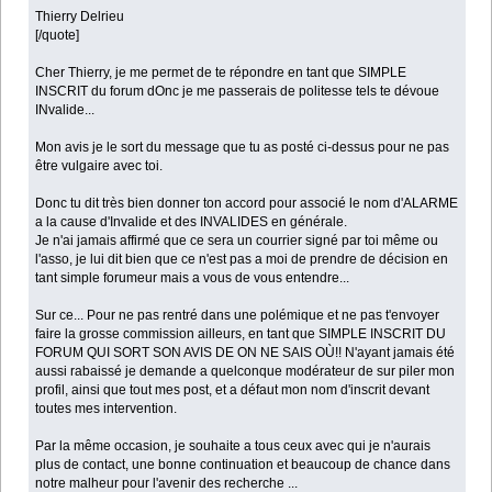
Thierry Delrieu
[/quote]
Cher Thierry, je me permet de te répondre en tant que SIMPLE
INSCRIT du forum dOnc je me passerais de politesse tels te dévoue
INvalide...
Mon avis je le sort du message que tu as posté ci-dessus pour ne pas
être vulgaire avec toi.
Donc tu dit très bien donner ton accord pour associé le nom d'ALARME
a la cause d'Invalide et des INVALIDES en générale.
Je n'ai jamais affirmé que ce sera un courrier signé par toi même ou
l'asso, je lui dit bien que ce n'est pas a moi de prendre de décision en
tant simple forumeur mais a vous de vous entendre...
Sur ce... Pour ne pas rentré dans une polémique et ne pas t'envoyer
faire la grosse commission ailleurs, en tant que SIMPLE INSCRIT DU
FORUM QUI SORT SON AVIS DE ON NE SAIS OÙ!! N'ayant jamais été
aussi rabaissé je demande a quelconque modérateur de sur piler mon
profil, ainsi que tout mes post, et a défaut mon nom d'inscrit devant
toutes mes intervention.
Par la même occasion, je souhaite a tous ceux avec qui je n'aurais
plus de contact, une bonne continuation et beaucoup de chance dans
notre malheur pour l'avenir des recherche ...