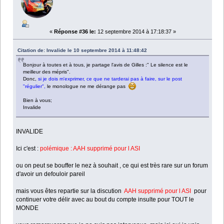
«
Réponse #36 le:
12 septembre 2014 à 17:18:37 »
Citation de: Invalide le 10 septembre 2014 à 11:48:42
Bonjour à toutes et à tous, je partage l'avis de Gilles :" Le silence est le
meilleur des mépris".
Donc,
si je dois m'exprimer, ce que ne tarderai pas à faire, sur le post
"régulier",
le monologue ne me dérange pas
Bien à vous;
Invalide
INVALIDE
Ici c'est :
polémique : AAH supprimé pour l ASI
ou
on peut se bouffer le nez à souhait , ce qui est très rare sur un forum
d'avoir un defouloir pareil
mais vous êtes repartie sur la discution
AAH supprimé pour l ASI
pour
continuer votre délir avec au bout du compte insulte pour TOUT le
MONDE