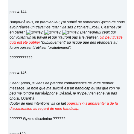
post # 144
Bonjour à tous, en premier lieu, j'ai oublié de remercier Gyzmo de nous
avoir réalisé un travail de "titan" via ses 2 fichiers Excell. C'est "de l'or
en barre"
Bienheureux ceux qui
convoitent un tel travail et qui n'auront pas à le réaliser.
Un peu frustré
qu'il est été publier
"publiquement" au risque que des étrangers au
forum puissent l'utiliser "gratuitement".
???????????
post # 145
Cher Gysmo, je viens de prendre connaissance de votre dernier
message. Je note que ma surdité est un handicap du fait que l'on ne
peu me joindre par téléphone. Désolé, je n'y peu rien et ne l'ai pas
choisi. Quant' à
douter de mes intentions via ce fait
pourrait (?) s'apparenter à de la
discrimination au regard de mon handicap.
?????? Gyzmo discrimine ??????