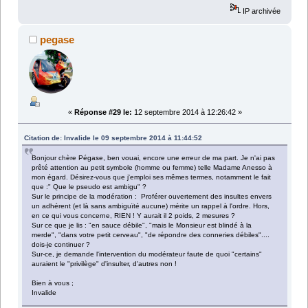
IP archivée
pegase
«
Réponse #29 le:
12 septembre 2014 à 12:26:42 »
Citation de: Invalide le 09 septembre 2014 à 11:44:52
Bonjour chère Pégase, ben vouai, encore une erreur de ma part. Je n'ai pas
prêté attention au petit symbole (homme ou femme) telle Madame Anesso à
mon égard. Désirez-vous que j'emploi ses mêmes termes, notamment le fait
que :" Que le pseudo est ambigu" ?
Sur le principe de la modération : Proférer ouvertement des insultes envers
un adhérent (et là sans ambiguïté aucune) mérite un rappel à l'ordre. Hors,
en ce qui vous concerne, RIEN ! Y aurait il 2 poids, 2 mesures ?
Sur ce que je lis : "en sauce débile", "mais le Monsieur est blindé à la
merde", "dans votre petit cerveau", "de répondre des conneries débiles"....
dois-je continuer ?
Sur-ce, je demande l'intervention du modérateur faute de quoi "certains"
auraient le "privilège" d'insulter, d'autres non !
Bien à vous ;
Invalide