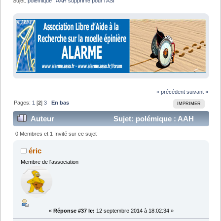
Sujet:
polémique : AAH supprimé pour l ASI
« précédent
suivant »
Pages:
1
[
2
]
3
En bas
IMPRIMER
Auteur
Sujet: polémique : AAH
supprimé pour l ASI (Lu 43340 fois)
0 Membres et 1 Invité sur ce sujet
éric
Membre de l'association
«
Réponse #37 le:
12 septembre 2014 à 18:02:34 »