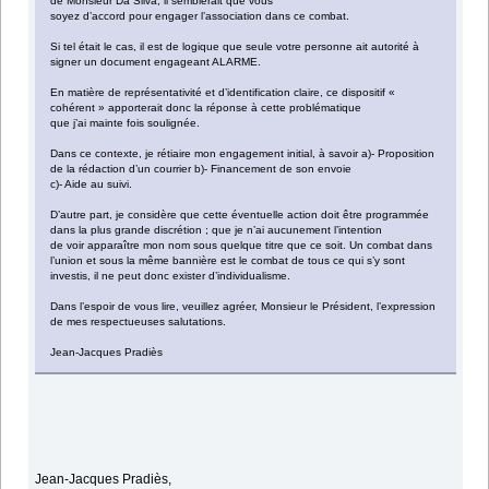
de Monsieur Da Silva, il semblerait que vous
soyez d’accord pour engager l’association dans ce combat.
Si tel était le cas, il est de logique que seule votre personne ait autorité à
signer un document engageant ALARME.
En matière de représentativité et d’identification claire, ce dispositif «
cohérent » apporterait donc la réponse à cette problématique
que j’ai mainte fois soulignée.
Dans ce contexte, je rétiaire mon engagement initial, à savoir a)- Proposition
de la rédaction d’un courrier b)- Financement de son envoie
c)- Aide au suivi.
D’autre part, je considère que cette éventuelle action doit être programmée
dans la plus grande discrétion ; que je n’ai aucunement l’intention
de voir apparaître mon nom sous quelque titre que ce soit. Un combat dans
l’union et sous la même bannière est le combat de tous ce qui s’y sont
investis, il ne peut donc exister d’individualisme.
Dans l’espoir de vous lire, veuillez agréer, Monsieur le Président, l’expression
de mes respectueuses salutations.
Jean-Jacques Pradiès
Jean-Jacques Pradiès,