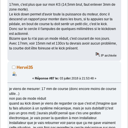
17mm, c'est plus que sur mon KS (14,5mm brut, faut enlever 3mm de
zone morte).
Le kick down permet d'avoir toute la puissance du moteur, donc il
descend un rapport pour monter dans les tours, si tu appuies sur ta
pédale, en bout de course tu doit sentir un petit clic, c'est le kick.
Donc sur le cercle il t'amputes de quelques millimètres si le kickdown
est actionné.
Bizarre que tu n'ai pas un mode réduit, c'est courant de nos jours.
Avec 17mm, voir 15mm net et 130cv tu devrais avoir aucun problème,
ta courbe doit être foireuse et le kick présent.
IP archivée
Hervé35
«
Réponse #87 le:
03 juillet 2018 à 21:53:48 »
je viens de mesurer: 17 mm de course (donc encore moins de course
utile...)
non pas de mode réduit
quand au kick down je viens de regarder ce que c'est et j'imagine que
tu fais allusion à un système mécanique, mais je suis dubitatif (c'est
pas un gros mot): j'aurais plutôt pensé que c'es une gestion
électronique, je vais poser la question à mon installateur.
Installateur que je vais retourner voir parce que ça me gave vraiment
cette situation , je vais finir par regretter le cercle mécanique sur mon