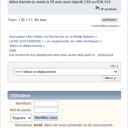
début d'année je vends la S5 avec pour objectif, C63 ou RS6 V10
IP archivée
Pages:
1
[
2
]
3
4
5
En haut
IMPRIMER
« précédent
suivant »
Association Libre d'Aide a la Recherche sur la Moelle Epiniere
»
LA VIE QUOTIDIENNE
»
Les équipements, les aides techniques
»
Voiture et déplacements
»
Sujet:
à la recherche d'un équipement dont nous avons déjà parlé ici... tiré/poussé
Aller à:
Utilisateur
Identifiant:
Mot de passe:
Bienvenue,
Invité
. Merci de
vous connecter
ou de
vous inscrire
.