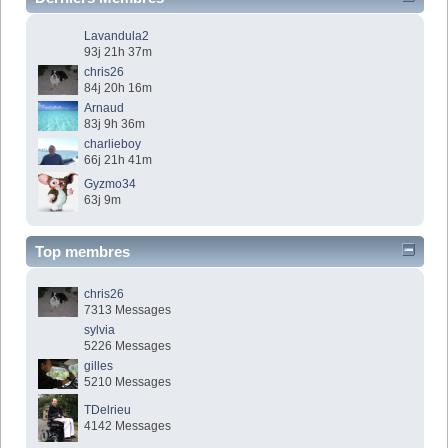
Lavandula2
93j 21h 37m
chris26
84j 20h 16m
Arnaud
83j 9h 36m
charlieboy
66j 21h 41m
Gyzmo34
63j 9m
Top membres
chris26
7313 Messages
sylvia
5226 Messages
gilles
5210 Messages
TDelrieu
4142 Messages