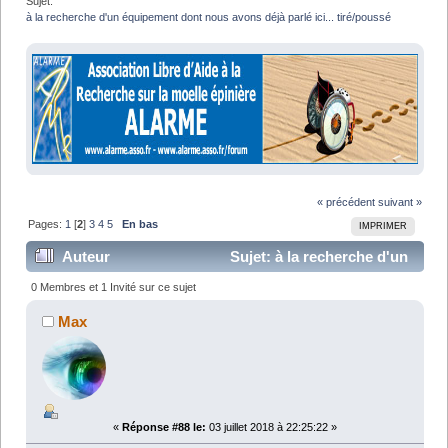
Sujet:
à la recherche d'un équipement dont nous avons déjà parlé ici... tiré/poussé
« précédent
suivant »
Pages:
1
[
2
]
3
4
5
En bas
IMPRIMER
Auteur
Sujet: à la recherche d'un
équipement dont nous avons déjà parlé ici...
0 Membres et 1 Invité sur ce sujet
tiré/poussé (Lu 83966 fois)
Max
«
Réponse #88 le:
03 juillet 2018 à 22:25:22 »