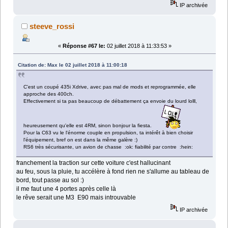
IP archivée
steeve_rossi
«
Réponse #67 le:
02 juillet 2018 à 11:33:53 »
Citation de: Max le 02 juillet 2018 à 11:00:18
C'est un coupé 435i Xdrive, avec pas mal de mods et reprogrammée, elle
approche des 400ch.
Effectivement si ta pas beaucoup de débattement ça envoie du lourd lolll,
heureusement qu'elle est 4RM, sinon bonjour la fiesta.
Pour la C63 vu le l'énorme couple en propulsion, ta intérêt à bien choisir
l'équipement, bref on est dans la même galère :)
RS6 très sécurisante, un avion de chasse :ok: fiabilité par contre :hein:
franchement la traction sur cette voiture c'est hallucinant
au feu, sous la pluie, tu accélère à fond rien ne s'allume au tableau de
bord, tout passe au sol :)
il me faut une 4 portes après celle là
le rêve serait une M3 E90 mais introuvable
IP archivée