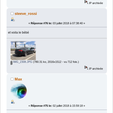
IP archivée
steeve_rossi
«
Réponse #76 le:
03 juillet 2018 à 07:38:40 »
et voila le bébé
IMG_2308.JPG
(780.31 ko, 2016x1512 - vu 712 fois.)
IP archivée
Max
«
Réponse #75 le:
02 juillet 2018 à 15:59:18 »