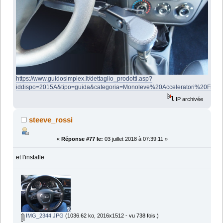
https://www.guidosimplex.it/dettaglio_prodotti.asp?
iddispo=2015A&tipo=guida&categoria=Monoleve%20Acceleratori%20Fren
IP archivée
steeve_rossi
«
Réponse #77 le:
03 juillet 2018 à 07:39:11 »
et l'installe
IMG_2344.JPG
(1036.62 ko, 2016x1512 - vu 738 fois.)