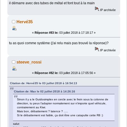
il démarre avec des tubes de métal et font tout à la main
IP archivée
Hervé35
«
Réponse #83 le:
03 juillet 2018 à 17:18:17 »
tu as quoi comme système (j'ai relu mais pas trouvé la réponse)?
IP archivée
steeve_rossi
«
Réponse #82 le:
03 juillet 2018 à 17:05:56 »
Citation de: Hervé35 le 03 juillet 2018 à 16:54:13
Citation de: Max le 02 juillet 2018 à 14:26:16
Sinon il y a le Guidosimplex en cercle avec le frein sous la colonne de
direction, tu peux l'adapter normalement sur n'importe quel véhicule,
contrairement au Kiwi.
Mais bon, débattement ? latence ? .....
Si le débattement est faible, ça doit être une catapulte cette R8 :)
salut