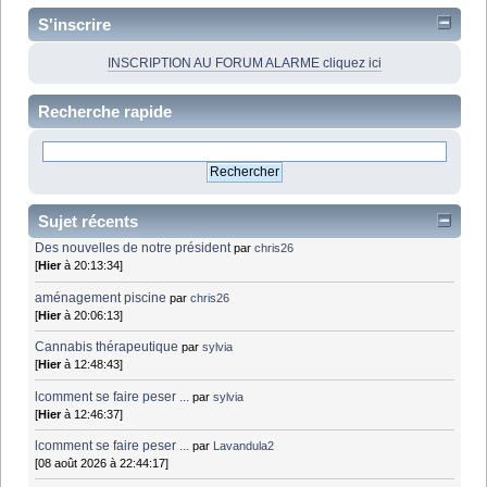
S'inscrire
INSCRIPTION AU FORUM ALARME cliquez ici
Recherche rapide
Sujet récents
Des nouvelles de notre président
par
chris26
[
Hier
à 20:13:34]
aménagement piscine
par
chris26
[
Hier
à 20:06:13]
Cannabis thérapeutique
par
sylvia
[
Hier
à 12:48:43]
lcomment se faire peser ...
par
sylvia
[
Hier
à 12:46:37]
lcomment se faire peser ...
par
Lavandula2
[08 août 2026 à 22:44:17]