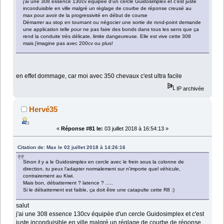
j'ai une 308 essence 130cv équipée d'un cercle Guidosimplex et c'est juste
inconduisible en ville malgré un réglage de courbe de réponse creusé au
max pour avoir de la progressivité en début de course
Démarrer au stop en tournant ou négocier une sortie de rond-point demande
une application telle pour ne pas faire des bonds dans tous les sens que ça
rend la conduite très délicate, limite dangeureuse. Elle est vive cette 308
mais j'imagine pas avec 200cv ou plus!
en effet dommage, car moi avec 350 chevaux c'est ultra facile
IP archivée
Hervé35
«
Réponse #81 le:
03 juillet 2018 à 16:54:13 »
Citation de: Max le 02 juillet 2018 à 14:26:16
Sinon il y a le Guidosimplex en cercle avec le frein sous la colonne de
direction, tu peux l'adapter normalement sur n'importe quel véhicule,
contrairement au Kiwi.
Mais bon, débattement ? latence ? .....
Si le débattement est faible, ça doit être une catapulte cette R8 :)
salut
j'ai une 308 essence 130cv équipée d'un cercle Guidosimplex et c'est
juste inconduisible en ville malgré un réglage de courbe de réponse