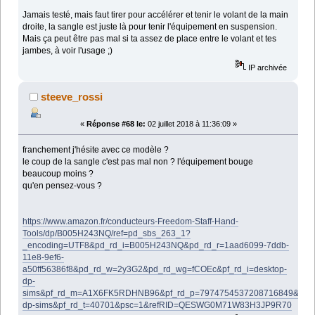
Jamais testé, mais faut tirer pour accélérer et tenir le volant de la main
droite, la sangle est juste là pour tenir l'équipement en suspension.
Mais ça peut être pas mal si ta assez de place entre le volant et tes
jambes, à voir l'usage ;)
IP archivée
steeve_rossi
«
Réponse #68 le:
02 juillet 2018 à 11:36:09 »
franchement j'hésite avec ce modèle ?
le coup de la sangle c'est pas mal non ? l'équipement bouge
beaucoup moins ?
qu'en pensez-vous ?
https://www.amazon.fr/conducteurs-Freedom-Staff-Hand-
Tools/dp/B005H243NQ/ref=pd_sbs_263_1?
_encoding=UTF8&pd_rd_i=B005H243NQ&pd_rd_r=1aad6099-7ddb-
11e8-9ef6-
a50ff56386f8&pd_rd_w=2y3G2&pd_rd_wg=fCOEc&pf_rd_i=desktop-
dp-
sims&pf_rd_m=A1X6FK5RDHNB96&pf_rd_p=7974754537208716849&pf_
dp-sims&pf_rd_t=40701&psc=1&refRID=QESWG0M71W83H3JP9R70