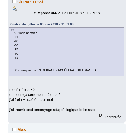
steeve_rossi
«
Réponse #66 le:
02 juillet 2018 à 11:21:18 »
Citation de: gilles le 09 juin 2018 à 11:51:08
Sur mon permis :
-01
-10
-30
-35
-40
-43
30 correspond a : "FREINAGE - ACCÉLÉRATION ADAPTES.
moi j'ai 15 et 30
du coup ça correspond à quoi ?
j'ai frein + accélérateur moi
j'ai trouvé c'est embrayage adapté, logique boite auto
IP archivée
Max