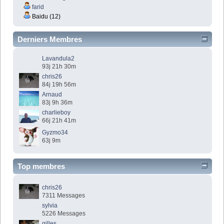
farid
Baidu (12)
Derniers Membres
Lavandula2
93j 21h 30m
chris26
84j 19h 56m
Arnaud
83j 9h 36m
charlieboy
66j 21h 41m
Gyzmo34
63j 9m
Top membres
chris26
7311 Messages
sylvia
5226 Messages
gilles