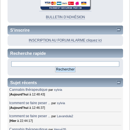
BULLETIN D'ADHÉSION
S'inscrire
INSCRIPTION AU FORUM ALARME cliquez ici
Recherche rapide
Sujet récents
Cannabis thérapeutique
par
sylvia
[
Aujourd'hui
à 12:48:43]
lcomment se faire peser ...
par
sylvia
[
Aujourd'hui
à 12:46:37]
lcomment se faire peser ...
par
Lavandula2
[
Hier
à 22:44:17]
Cannabis thérapeutique
par
Hervé35