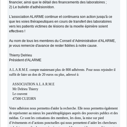
financier, ainsi que le détail des financements des laboratoires ;
2) Le bulletin d'adhésion/don.
L'association ALARME continue et continuera son action jusqu'à ce
que les voies thérapeutiques en cours de transfert des laboratoires
vers les patients victimes de lésions de la moelle épinière soient
effectives !
Au nom de tous les membres du Conseil d’Administration d'ALARME,
je vous remercie d'avance de rester fidèles à notre cause.
Thierry Delrieu
Président d'ALARME
A.L.A.R.M.E. compte maintenant plus de 800 adhérents. Pour nous rejoindre il
suffit de faire un don de 20 euros ou plus, adressé à:
ASSOCIATION A.L.A.R.M.E
Mr Delrieu Thierry
Le couvent
47500 CUZORN
Votre adhésion nous permettra d'aider la recherche. Elle nous permettra également
de représenter au mieux les para/tétraplégiques auprès des pouvoirs publics et des
médias. Ce sont les cotisations des membres, les dons, la mise sur pied
d’évènements et d’actions ponctuelles qui nous permettent d’aider les chercheurs