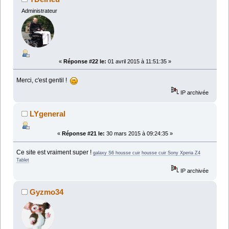
Administrateur
«
Réponse #22 le:
01 avril 2015 à 11:51:35 »
Merci, c'est gentil !
IP archivée
LYgeneral
«
Réponse #21 le:
30 mars 2015 à 09:24:35 »
Ce site est vraiment super !
galaxy S6 housse cuir
housse cuir Sony Xperia Z4
Tablet
IP archivée
Gyzmo34