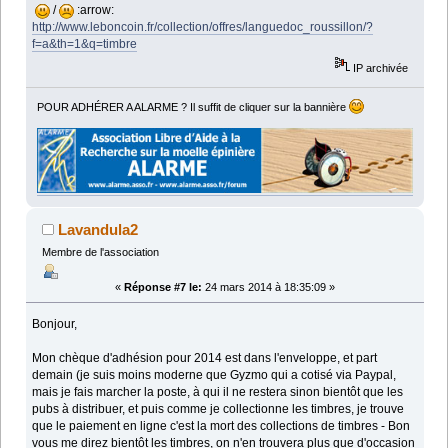
/
:arrow:
http://www.leboncoin.fr/collection/offres/languedoc_roussillon/?
f=a&th=1&q=timbre
IP archivée
POUR ADHÉRER A ALARME ? Il suffit de cliquer sur la bannière
Lavandula2
Membre de l'association
«
Réponse #7 le:
24 mars 2014 à 18:35:09 »
Bonjour,
Mon chèque d'adhésion pour 2014 est dans l'enveloppe, et part
demain (je suis moins moderne que Gyzmo qui a cotisé via Paypal,
mais je fais marcher la poste, à qui il ne restera sinon bientôt que les
pubs à distribuer, et puis comme je collectionne les timbres, je trouve
que le paiement en ligne c'est la mort des collections de timbres - Bon
vous me direz bientôt les timbres, on n'en trouvera plus que d'occasion