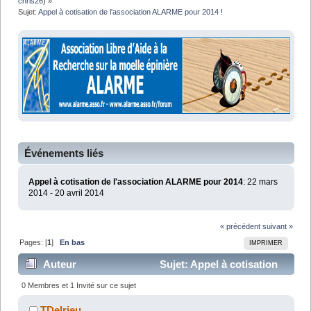
chris26
) »
Sujet:
Appel à cotisation de l'association ALARME pour 2014 !
Événements liés
Appel à cotisation de l'association ALARME pour 2014
: 22 mars
2014 - 20 avril 2014
« précédent
suivant »
Pages: [
1
]
En bas
IMPRIMER
Auteur
Sujet: Appel à cotisation
de l'association ALARME pour 2014 ! (Lu 29990 fois)
0 Membres et 1 Invité sur ce sujet
TDelrieu