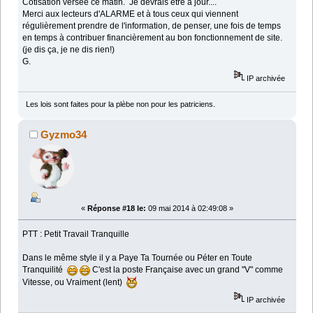
Cotisation versée ce matin. Je devrais être à jour....
Merci aux lecteurs d'ALARME et à tous ceux qui viennent
régulièrement prendre de l'information, de penser, une fois de temps
en temps à contribuer financièrement au bon fonctionnement de site.
(je dis ça, je ne dis rien!)
G.
IP archivée
Les lois sont faites pour la plèbe non pour les patriciens.
Gyzmo34
«
Réponse #18 le:
09 mai 2014 à 02:49:08 »
PTT : Petit Travail Tranquille
Dans le même style il y a Paye Ta Tournée ou Péter en Toute
Tranquilité
C'est la poste Française avec un grand "V" comme
Vitesse, ou Vraiment (lent)
IP archivée