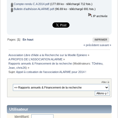
Compte-rendu C.A 2014.pdf
(177.69 ko - téléchargé 712 fois.)
Bulletin d'adhésion ALARME.pdf
(96.69 ko - téléchargé 691 fois.)
IP archivée
Pages: [
1
]
En haut
IMPRIMER
« précédent
suivant »
Association Libre d'Aide a la Recherche sur la Moelle Epiniere
»
A PROPOS DE L'ASSOCIATION ALARME
»
Rapports annuels & Financement de la recherche
(Modérateurs:
TDelrieu
,
Jean
,
chris26
) »
Sujet:
Appel à cotisation de l'association ALARME pour 2014 !
Aller à:
Utilisateur
Identifiant: