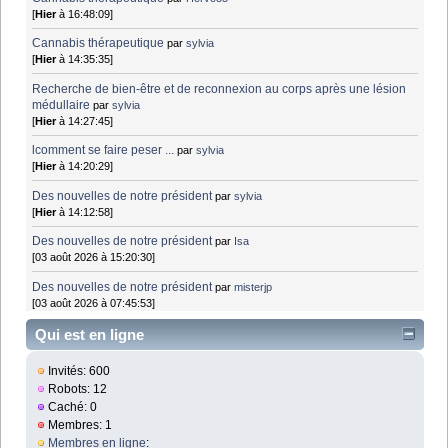
[
Hier
à 16:48:09]
Cannabis thérapeutique
par
sylvia
[
Hier
à 14:35:35]
Recherche de bien-être et de reconnexion au corps après une lésion
médullaire
par
sylvia
[
Hier
à 14:27:45]
lcomment se faire peser ...
par
sylvia
[
Hier
à 14:20:29]
Des nouvelles de notre président
par
sylvia
[
Hier
à 14:12:58]
Des nouvelles de notre président
par
Isa
[03 août 2026 à 15:20:30]
Des nouvelles de notre président
par
misterjp
[03 août 2026 à 07:45:53]
Qui est en ligne
Invités: 600
Robots: 12
Caché: 0
Membres: 1
Membres en ligne
: