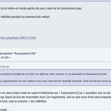
tu le retire en rente après six ans, cela ne te concernera pas.
intérêts produit au moment du retrait.
/index.php/topic,9901.0.html
placement "Assurance Vie"
1:41:45 »
17:27:47
ns perdre la totalité de ton Aah. Au delà de cette somme, tu es pénalisé en diminuant ton Aah.
un appartement ou une maison pour que cela soit ton domicile principal. Cela fonctionne aussi sa
ce vieux topic mais le sujet m'interesse au + haut point et j'ai 1 question sur ce qu'a
p (dans le but de m'acheter mon 1er logement), est ce que mon AAH sera impact
se tout, cad la somme + les intérêts).
ujet....