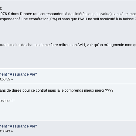
 €
à 6976 € dans l'année (qui correspondent à des intérêts ou plus value) sans être imp
respondant à une exonération, 0%) et sans que l'AAH ne soit recalculé à la baisse 
 j'aurais moins de chance de me faire retirer mon AAH, voir qu'on m'augmente mon 
ement "Assurance Vie"
9:53:55 »
8 ans de durée pour ce contrat mais là je comprends mieux merci ????
st cool !
ement "Assurance Vie"
8:38:43 »