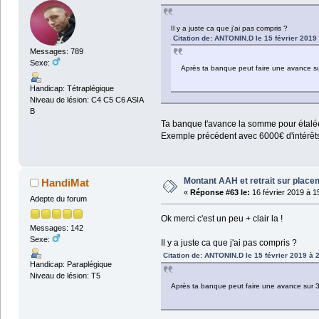
Il y a juste ca que j'ai pas compris ?
Citation de: ANTONIN.D le 15 février 2019
Messages: 789
Sexe:
Après ta banque peut faire une avance s
Handicap: Tétraplégique
Niveau de lésion: C4 C5 C6 ASIA
B
Ta banque t'avance la somme pour étalée 
Exemple précédent avec 6000€ d'intérêts
Montant AAH et retrait sur plac
HandiMat
«
Réponse #63 le:
16 février 2019 à 1
Adepte du forum
Ok merci c'est un peu + clair la !
Messages: 142
Sexe:
Il y a juste ca que j'ai pas compris ?
Citation de: ANTONIN.D le 15 février 2019 à 
Handicap: Paraplégique
Niveau de lésion: T5
Après ta banque peut faire une avance sur 