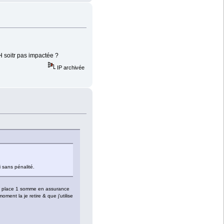
AH soitr pas impactée ?
IP archivée
 sans pénalité.
i je place 1 somme en assurance
nt la je retire & que j'utilise