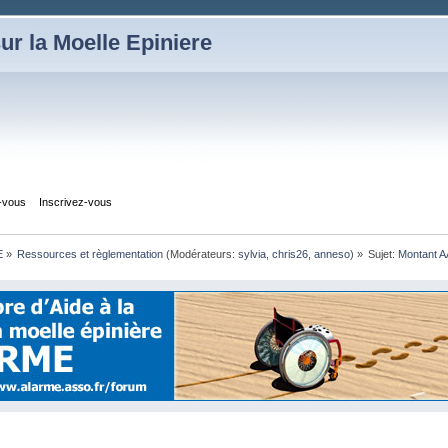
ur la Moelle Epiniere
z-vous
Inscrivez-vous
E
»
Ressources et règlementation
(Modérateurs:
sylvia
,
chris26
,
anneso
) »
Sujet:
Montant A