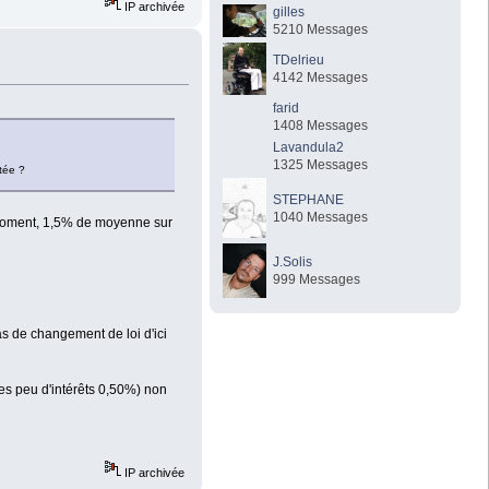
IP archivée
gilles
5210 Messages
TDelrieu
4142 Messages
farid
1408 Messages
Lavandula2
1325 Messages
tée ?
STEPHANE
1040 Messages
e moment, 1,5% de moyenne sur
J.Solis
999 Messages
as de changement de loi d'ici
es peu d'intérêts 0,50%) non
IP archivée