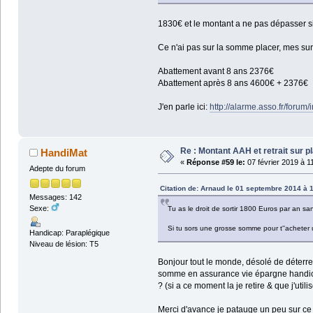
1830€ et le montant a ne pas dépasser si 
Ce n'ai pas sur la somme placer, mes sur 
Abattement avant 8 ans 2376€
Abattement après 8 ans 4600€ + 2376€
J'en parle ici:
http://alarme.asso.fr/forum
Re : Montant AAH et retrait sur 
HandiMat
«
Réponse #59 le:
07 février 2019 à 1
Adepte du forum
Citation de: Arnaud le 01 septembre 2014 à 
Messages: 142
Sexe:
Tu as le droit de sortir 1800 Euros par an sa
Si tu sors une grosse somme pour t''acheter 
Handicap: Paraplégique
Niveau de lésion: T5
Bonjour tout le monde, désolé de déterrer 
somme en assurance vie épargne handica
? (si a ce moment la je retire & que j'utili
Merci d'avance je patauge un peu sur ce s