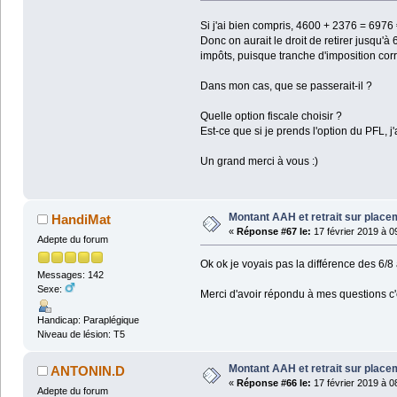
Si j'ai bien compris, 4600 + 2376 = 6976
Donc on aurait le droit de retirer jusqu'
impôts, puisque tranche d'imposition cor
Dans mon cas, que se passerait-il ?
Quelle option fiscale choisir ?
Est-ce que si je prends l'option du PFL,
Un grand merci à vous :)
Montant AAH et retrait sur plac
HandiMat
«
Réponse #67 le:
17 février 2019 à 0
Adepte du forum
Ok ok je voyais pas la différence des 6/
Messages: 142
Sexe:
Merci d'avoir répondu à mes questions c'e
Handicap: Paraplégique
Niveau de lésion: T5
Montant AAH et retrait sur plac
ANTONIN.D
«
Réponse #66 le:
17 février 2019 à 0
Adepte du forum