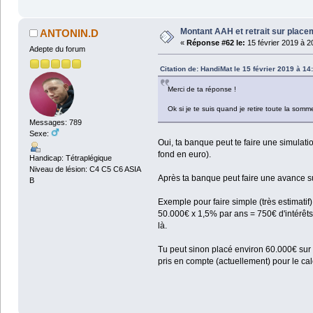
Montant AAH et retrait sur plac
ANTONIN.D
«
Réponse #62 le:
15 février 2019 à 2
Adepte du forum
Citation de: HandiMat le 15 février 2019 à 14
Merci de ta réponse !
Ok si je te suis quand je retire toute la som
Messages: 789
Sexe:
Oui, ta banque peut te faire une simulat
fond en euro).
Handicap: Tétraplégique
Niveau de lésion: C4 C5 C6 ASIA
Après ta banque peut faire une avance 
B
Exemple pour faire simple (très estimatif)
50.000€ x 1,5% par ans = 750€ d'intérêts 
là.
Tu peut sinon placé environ 60.000€ sur 
pris en compte (actuellement) pour le cal