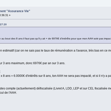
ement "Assurance Vie"
0:36:31 »
:27:20
me au bout des 8 ans il faut pas qu'il y ait + de 6976€ d’intérêts pour que mon AAH soitr pas impac
ion estimatif (car on ne sais pas le taux de rémunération a l'avance, très bas en c
sur 3 ans maximum, donc 6976€ par an sur 3 ans.
:
x 8 ans = 6.0000€ d'intérêts sur 8 ans, ton AAH ne sera pas impacté, et si il n'y a p
des compte (actuellement) défiscalisée (Livret A, LDD, LEP et sur CEL fiscalisée m
cul de l'AAH.