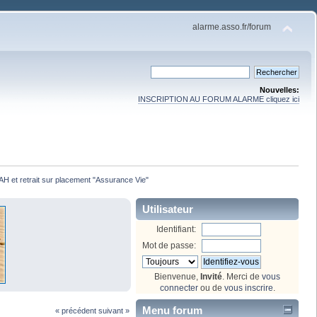
alarme.asso.fr/forum
Nouvelles:
INSCRIPTION AU FORUM ALARME cliquez ici
AH et retrait sur placement "Assurance Vie"
Utilisateur
Identifiant:
Mot de passe:
Bienvenue,
Invité
. Merci de
vous
connecter
ou de
vous inscrire
.
Menu forum
« précédent
suivant »