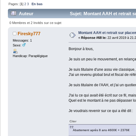
Pages: [
1
]
2
3
En bas
Auteur
Sujet: Montant AAH et retrait 
0 Membres et 2 Invités sur ce sujet
Montant AAH et retrait sur plac
Firesky777
«
Réponse #68 le:
22 avril 2019 à 21:
Messages: 1
Sexe:
Bonjour à tous,
Handicap: Paraplégique
Je suis un peu le mouvement, en relançant
Je suis titulaire d'une assu vie classique
J'ai un revenu global brut et fiscal de ré
Je suis titulaire de l'AAH, et j'ai un quo
J'ai lu ce qui avait été écrit sur ce fil, 
Quel est le montant à ne pas dépasser lor
Je voudrais revenir sur ce qui a été dit :
Citer
Abattement après 8 ans 4600€ + 2376€