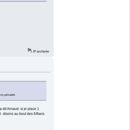
IP archivée
ns pénalité.
 dit Arnaud: si je place 1
é disons au bout des 6/8ans