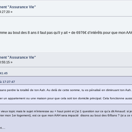
ement "Assurance Vie"
4:27:20 »
somme au bout des 8 ans il faut pas qu'il y ait + de 6976€ d’intérêts pour que mon A
ement "Assurance Vie"
0:55:15 »
:41:45
 à 17:27:47
 sans perdre la totalité de ton Aah. Au delà de cette somme, tu es pénalisé en diminuant ton Aah.
er un appartement ou une maison pour que cela soit ton domicile principal. Cela fonctionne aussi
vieux topic mais le sujet m'interesse au + haut point et j'ai 1 question sur ce qu'a dit Arnaud: s
er mon 1er logement), est ce que mon AAH sera impacté disons au bout des 6/8ans ? (si a ce mome
....