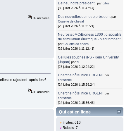
Delrieu notre président .
par
gilles
[30 juillet 2026 à 11:47:14]
Des nouvelles de notre président
par
IP archivée
Couette de cheval
[29 juillet 2026 à 11:21:21]
NeurostepMC/Bioness L300 : dispositifs
de stimulation électrique - pied tombant
par
Couette de cheval
[29 juillet 2026 à 11:12:41]
Cellules souches iPS - Keio University
(Japon)
par
fti
[27 juillet 2026 à 12:24:22]
Cherche hôtel nice URGENT
par
elles se rajoutent après les 6
christinne
[24 juillet 2026 à 15:59:24]
IP archivée
Cherche hôtel nice URGENT
par
christinne
[24 juillet 2026 à 15:56:46]
Qui est en ligne
Invités: 616
Robots: 7