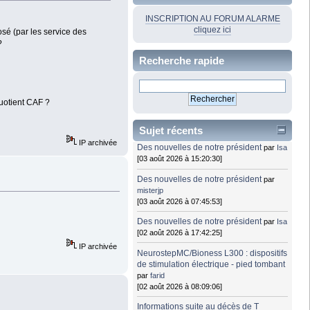
INSCRIPTION AU FORUM ALARME
cliquez ici
osé (par les service des
?
Recherche rapide
quotient CAF ?
Sujet récents
IP archivée
Des nouvelles de notre président
par
Isa
[03 août 2026 à 15:20:30]
Des nouvelles de notre président
par
misterjp
[03 août 2026 à 07:45:53]
Des nouvelles de notre président
par
Isa
[02 août 2026 à 17:42:25]
IP archivée
NeurostepMC/Bioness L300 : dispositifs
de stimulation électrique - pied tombant
par
farid
[02 août 2026 à 08:09:06]
Informations suite au décès de T