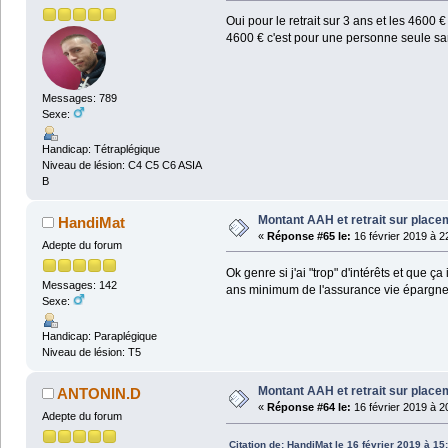
Oui pour le retrait sur 3 ans et les 460
4600 € c'est pour une personne seule san
Messages: 789
Sexe:
Handicap: Tétraplégique
Niveau de lésion: C4 C5 C6 ASIA
B
Montant AAH et retrait sur plac
HandiMat
«
Réponse #65 le:
16 février 2019 à 2
Adepte du forum
Ok genre si j'ai "trop" d'intérêts et que
Messages: 142
ans minimum de l'assurance vie épargn
Sexe:
Handicap: Paraplégique
Niveau de lésion: T5
Montant AAH et retrait sur plac
ANTONIN.D
«
Réponse #64 le:
16 février 2019 à 2
Adepte du forum
Citation de: HandiMat le 16 février 2019 à 15