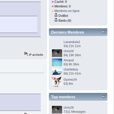
Caché: 0
Membres: 0
Membres en ligne
:
DotBot
Baidu (6)
Derniers Membres
Lavandula2
93j 21h 11m
chris26
IP archivée
84j 19h 56m
Arnaud
83j 9h 36m
charlieboy
66j 21h 41m
Gyzmo34
63j 9m
Top membres
chris26
7311 Messages