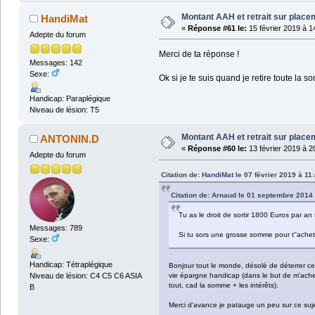
Montant AAH et retrait sur plac
HandiMat
«
Réponse #61 le:
15 février 2019 à 1
Adepte du forum
Merci de ta réponse !
Messages: 142
Sexe:
Ok si je te suis quand je retire toute la 
Handicap: Paraplégique
Niveau de lésion: T5
Montant AAH et retrait sur plac
ANTONIN.D
«
Réponse #60 le:
13 février 2019 à 2
Adepte du forum
Citation de: HandiMat le 07 février 2019 à 11
Citation de: Arnaud le 01 septembre 2014
Tu as le droit de sortir 1800 Euros par an
Messages: 789
Si tu sors une grosse somme pour t''achet
Sexe:
Handicap: Tétraplégique
Bonjour tout le monde, désolé de déterrer ce 
Niveau de lésion: C4 C5 C6 ASIA
vie épargne handicap (dans le but de m'achet
tout, cad la somme + les intérêts).
B
Merci d'avance je patauge un peu sur ce sujet