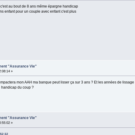
0 € c'est au bout de 8 ans même épargne handicap
s enfant pour un couple avec enfant c'est plus
ement "Assurance Vie"
2:08:14 »
 ça impactera mon AAH ma banque peut lisser ça sur 3 ans ? Et les années de lissage 
e handicap du coup ?
ement "Assurance Vie"
0:55:02 »
:52:32