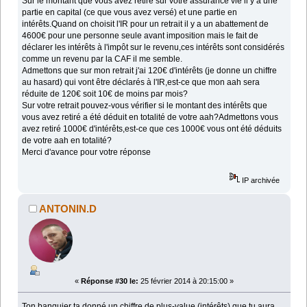
Sur le montant que vous avez retiré sur votre assurance vie il y a une
partie en capital (ce que vous avez versé) et une partie en
intérêts.Quand on choisit l'IR pour un retrait il y a un abattement de
4600€ pour une personne seule avant imposition mais le fait de
déclarer les intérêts à l'impôt sur le revenu,ces intérêts sont considérés
comme un revenu par la CAF il me semble.
Admettons que sur mon retrait j'ai 120€ d'intérêts (je donne un chiffre
au hasard) qui vont être déclarés à l'IR,est-ce que mon aah sera
réduite de 120€ soit 10€ de moins par mois?
Sur votre retrait pouvez-vous vérifier si le montant des intérêts que
vous avez retiré a été déduit en totalité de votre aah?Admettons vous
avez retiré 1000€ d'intérêts,est-ce que ces 1000€ vous ont été déduits
de votre aah en totalité?
Merci d'avance pour votre réponse
IP archivée
ANTONIN.D
«
Réponse #30 le:
25 février 2014 à 20:15:00 »
Ton banquier ta donné un chiffre de plus-value (intérêts) que tu aura