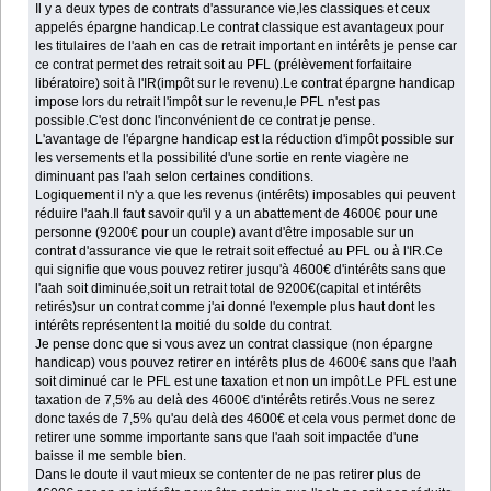
Il y a deux types de contrats d'assurance vie,les classiques et ceux
appelés épargne handicap.Le contrat classique est avantageux pour
les titulaires de l'aah en cas de retrait important en intérêts je pense car
ce contrat permet des retrait soit au PFL (prélèvement forfaitaire
libératoire) soit à l'IR(impôt sur le revenu).Le contrat épargne handicap
impose lors du retrait l'impôt sur le revenu,le PFL n'est pas
possible.C'est donc l'inconvénient de ce contrat je pense.
L'avantage de l'épargne handicap est la réduction d'impôt possible sur
les versements et la possibilité d'une sortie en rente viagère ne
diminuant pas l'aah selon certaines conditions.
Logiquement il n'y a que les revenus
(intérêts) imposables qui peuvent
réduire l'aah.Il faut savoir qu'il y a un abattement de 4600€ pour une
personne (9200€ pour un couple) avant d'être imposable sur un
contrat d'assurance vie que le retrait soit effectué au PFL ou à l'IR.Ce
qui signifie que vous pouvez retirer jusqu'à 4600€ d'intérêts sans que
l'aah soit diminuée,soit un retrait total de 9200€(capital et intérêts
retirés)sur un contrat comme j'ai donné l'exemple plus haut dont les
intérêts représentent la moitié du solde du contrat.
Je pense donc que si vous avez un contrat classique (non épargne
handicap) vous pouvez retirer en intérêts plus de 4600€ sans que l'aah
soit diminué car le PFL est une taxation et non un impôt.Le PFL est une
taxation de 7,5% au delà des 4600€ d'intérêts retirés.Vous ne serez
donc taxés de 7,5% qu'au delà des 4600€ et cela vous permet donc de
retirer une somme importante sans que l'aah soit impactée d'une
baisse il me semble bien.
Dans le doute il vaut mieux se contenter de ne pas retirer plus de