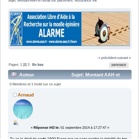
Sujet:
Montant AAH et retrait sur placement "Assurance Vie"
« précédent
suivant »
Pages:
1
[
2
]
3
En bas
IMPRIMER
Auteur
Sujet: Montant AAH et
retrait sur placement "Assurance Vie" (Lu 95019 fois)
0 Membres et 1 Invité sur ce sujet
Arnaud
«
Réponse #43 le:
01 septembre 2014 à 17:27:47 »