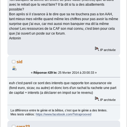
avec le retrait que tu veut faire? Il ta dit si tu a des abattements
possible?
Bon après si il s'avance à te dire que sa ne touchera pas a ton AAH,
tant mieux mes vérifie quand même les chiffres pour pas avoir la même
surprise que j'ai eux, car moi aussi mon banquier ma dit la même
chose! Les ressources de la CAF son mal connu, c'est bien pour cela
que j'ai ouvert un poste sur ce forum.
Antonin
IP archivée
sid
«
Réponse #29 le:
25 février 2014 à 20:00:33 »
euh c'est pareil ce sont des interets que rapporte ton assurance vie
(fond euro, sicav, ou autre) et donc lors d'un rachat tu rachete une part
de capital + interets (a déclarer en impot sur le revenu)
IP archivée
La différence entre le génie et la bêtise, c'est que le génie a des limites.
Mes tests vidéos:
https://www.facebook.com/Tetraprooved
caro23