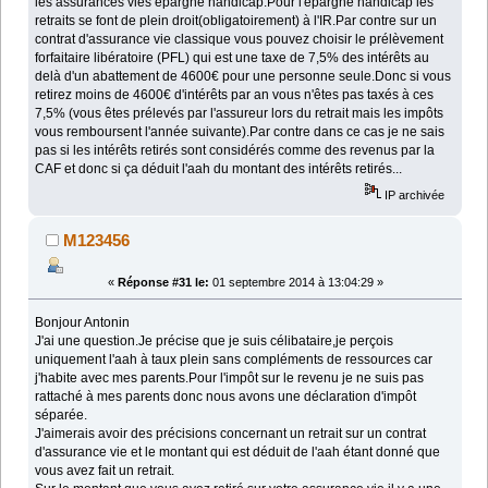
les assurances vies épargne handicap:Pour l'épargne handicap les
retraits se font de plein droit(obligatoirement) à l'IR.Par contre sur un
contrat d'assurance vie classique vous pouvez choisir le prélèvement
forfaitaire libératoire (PFL) qui est une taxe de 7,5% des intérêts au
delà d'un abattement de 4600€ pour une personne seule.Donc si vous
retirez moins de 4600€ d'intérêts par an vous n'êtes pas taxés à ces
7,5% (vous êtes prélevés par l'assureur lors du retrait mais les impôts
vous remboursent l'année suivante).Par contre dans ce cas je ne sais
pas si les intérêts retirés sont considérés comme des revenus par la
CAF et donc si ça déduit l'aah du montant des intérêts retirés...
IP archivée
M123456
«
Réponse #31 le:
01 septembre 2014 à 13:04:29 »
Bonjour Antonin
J'ai une question.Je précise que je suis célibataire,je perçois
uniquement l'aah à taux plein sans compléments de ressources car
j'habite avec mes parents.Pour l'impôt sur le revenu je ne suis pas
rattaché à mes parents donc nous avons une déclaration d'impôt
séparée.
J'aimerais avoir des précisions concernant un retrait sur un contrat
d'assurance vie et le montant qui est déduit de l'aah étant donné que
vous avez fait un retrait.