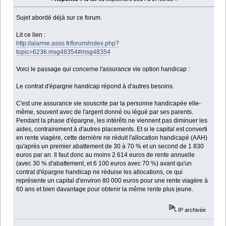
Sujet abordé déjà sur ce forum.
Lit ce lien :
http://alarme.asso.fr/forum/index.php?
topic=6236.msg48354#msg48354
Voici le passage qui concerne l'assurance vie option handicap :
Le contrat d'épargne handicap répond à d'autres besoins.
C'est une assurance vie souscrite par la personne handicapée elle-
même, souvent avec de l'argent donné ou légué par ses parents.
Pendant la phase d'épargne, les intérêts ne viennent pas diminuer les
aides, contrairement à d'autres placements. Et si le capital est converti
en rente viagère, cette dernière ne réduit l'allocation handicapé (AAH)
qu'après un premier abattement de 30 à 70 % et un second de 1 830
euros par an. Il faut donc au moins 2 614 euros de rente annuelle
(avec 30 % d'abattement, et 6 100 euros avec 70 %) avant qu'un
contrat d'épargne handicap ne réduise les allocations, ce qui
représente un capital d'environ 80 000 euros pour une rente viagère à
60 ans et bien davantage pour obtenir la même rente plus jeune.
IP archivée