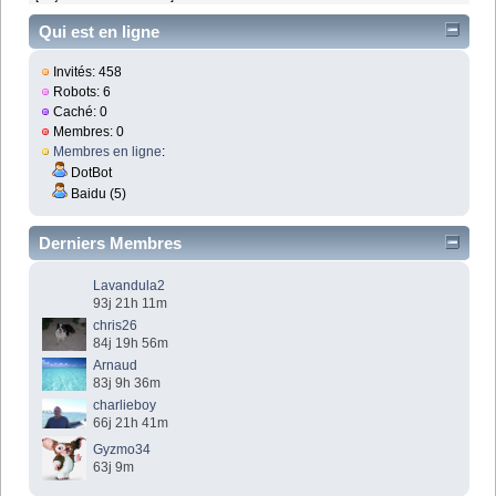
Qui est en ligne
Invités: 458
Robots: 6
Caché: 0
Membres: 0
Membres en ligne
:
DotBot
Baidu (5)
Derniers Membres
Lavandula2
93j 21h 11m
chris26
84j 19h 56m
Arnaud
83j 9h 36m
charlieboy
66j 21h 41m
Gyzmo34
63j 9m