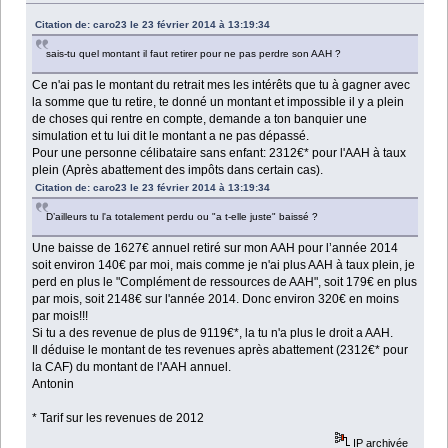
Citation de: caro23 le 23 février 2014 à 13:19:34
sais-tu quel montant il faut retirer pour ne pas perdre son AAH ?
Ce n'ai pas le montant du retrait mes les intérêts que tu à gagner avec
la somme que tu retire, te donné un montant et impossible il y a plein
de choses qui rentre en compte, demande a ton banquier une
simulation et tu lui dit le montant a ne pas dépassé.
Pour une personne célibataire sans enfant: 2312€* pour l'AAH à taux
plein (Après abattement des impôts dans certain cas).
Citation de: caro23 le 23 février 2014 à 13:19:34
D’ailleurs tu l'a totalement perdu ou "a t-elle juste" baissé ?
Une baisse de 1627€ annuel retiré sur mon AAH pour l’année 2014
soit environ 140€ par moi, mais comme je n'ai plus AAH à taux plein, je
perd en plus le "Complément de ressources de AAH", soit 179€ en plus
par mois, soit 2148€ sur l'année 2014. Donc environ 320€ en moins
par mois!!!
Si tu a des revenue de plus de 9119€*, la tu n'a plus le droit a AAH.
Il déduise le montant de tes revenues après abattement (2312€* pour
la CAF) du montant de l'AAH annuel.
Antonin
* Tarif sur les revenues de 2012
IP archivée