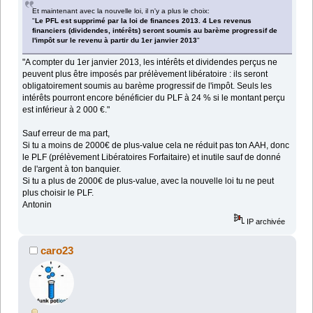
Et maintenant avec la nouvelle loi, il n'y a plus le choix:
"
Le PFL est supprimé par la loi de finances 2013. 4 Les revenus
financiers (dividendes, intérêts) seront soumis au barème progressif de
l'impôt sur le revenu à partir du 1er janvier 2013
"
"A compter du 1er janvier 2013, les intérêts et dividendes perçus ne
peuvent plus être imposés par prélèvement libératoire : ils seront
obligatoirement soumis au barème progressif de l'impôt. Seuls les
intérêts pourront encore bénéficier du PLF à 24 % si le montant perçu
est inférieur à 2 000 €."
Sauf erreur de ma part,
Si tu a moins de 2000€ de plus-value cela ne réduit pas ton AAH, donc
le PLF (prélèvement Libératoires Forfaitaire) et inutile sauf de donné
de l'argent à ton banquier.
Si tu a plus de 2000€ de plus-value, avec la nouvelle loi tu ne peut
plus choisir le PLF.
Antonin
IP archivée
caro23