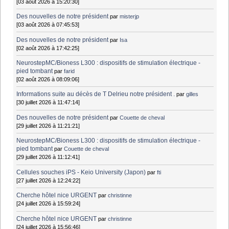
[03 août 2026 à 15:20:30]
Des nouvelles de notre président
par
misterjp
[03 août 2026 à 07:45:53]
Des nouvelles de notre président
par
Isa
[02 août 2026 à 17:42:25]
NeurostepMC/Bioness L300 : dispositifs de stimulation électrique -
pied tombant
par
farid
[02 août 2026 à 08:09:06]
Informations suite au décès de T Delrieu notre président .
par
gilles
[30 juillet 2026 à 11:47:14]
Des nouvelles de notre président
par
Couette de cheval
[29 juillet 2026 à 11:21:21]
NeurostepMC/Bioness L300 : dispositifs de stimulation électrique -
pied tombant
par
Couette de cheval
[29 juillet 2026 à 11:12:41]
Cellules souches iPS - Keio University (Japon)
par
fti
[27 juillet 2026 à 12:24:22]
Cherche hôtel nice URGENT
par
christinne
[24 juillet 2026 à 15:59:24]
Cherche hôtel nice URGENT
par
christinne
[24 juillet 2026 à 15:56:46]