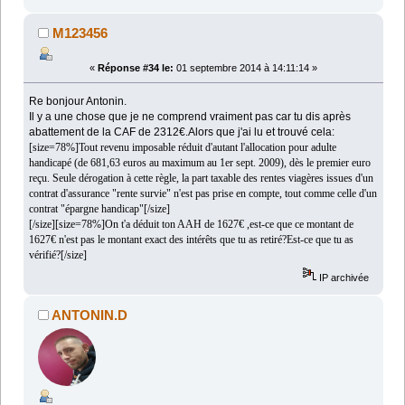
M123456
«
Réponse #34 le:
01 septembre 2014 à 14:11:14 »
Re bonjour Antonin.
Il y a une chose que je ne comprend vraiment pas car tu dis après
abattement de la CAF de 2312€.Alors que j'ai lu et trouvé cela:
[size=78%]Tout revenu imposable réduit d'autant l'allocation pour adulte
handicapé (de 681,63 euros au maximum au 1er sept. 2009), dès le premier euro
reçu. Seule dérogation à cette règle, la part taxable des rentes viagères issues d'un
contrat d'assurance "rente survie" n'est pas prise en compte, tout comme celle d'un
contrat "épargne handicap"[/size]
[/size][size=78%]On t'a déduit ton AAH de 1627€ ,est-ce que ce montant de
1627€ n'est pas le montant exact des intérêts que tu as retiré?Est-ce que tu as
vérifié?[/size]
IP archivée
ANTONIN.D