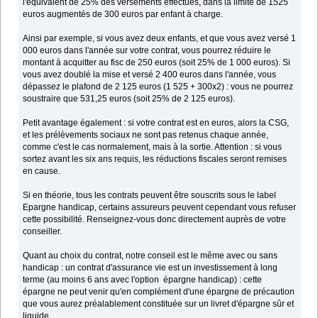
l'équivalent de 25% des versements effectués, dans la limite de 1525
euros augmentés de 300 euros par enfant à charge.
Ainsi par exemple, si vous avez deux enfants, et que vous avez versé 1
000 euros dans l'année sur votre contrat, vous pourrez réduire le
montant à acquitter au fisc de 250 euros (soit 25% de 1 000 euros). Si
vous avez doublé la mise et versé 2 400 euros dans l'année, vous
dépassez le plafond de 2 125 euros (1 525 + 300x2) : vous ne pourrez
soustraire que 531,25 euros (soit 25% de 2 125 euros).
Petit avantage également : si votre contrat est en euros, alors la CSG,
et les prélèvements sociaux ne sont pas retenus chaque année,
comme c'est le cas normalement, mais à la sortie. Attention : si vous
sortez avant les six ans requis, les réductions fiscales seront remises
en cause.
Si en théorie, tous les contrats peuvent être souscrits sous le label
Epargne handicap, certains assureurs peuvent cependant vous refuser
cette possibilité. Renseignez-vous donc directement auprès de votre
conseiller.
Quant au choix du contrat, notre conseil est le même avec ou sans
handicap : un contrat d'assurance vie est un investissement à long
terme (au moins 6 ans avec l'option épargne handicap) : cette
épargne ne peut venir qu'en complément d'une épargne de précaution
que vous aurez préalablement constituée sur un livret d'épargne sûr et
liquide.