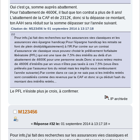
Oui c'est ça, somme auprès abattement.
Pour l'abattement de 4600€, il faut que ton contrat a plus de 8 ans!
L'abattement de la CAF et de 2312€, donc si tu dépasse ce montant,
ton AAH sera réduit sur la somme dépasser sur l'année suivant.
Citation de: M123456 le 01 septembre 2014 à 13:17:18
Pour info,j'ai fait des recherches sur les assurances vies classiques et les
assurances vies épargne handicap:Pour l'épargne handicap les retraits se
font de plein droit(obligatoirement) à l'IR.Par contre sur un contrat
d'assurance vie classique vous pouvez choisir le prélèvement forfaitaire
libératoire (PFL) qui est une taxe de 7,5% des intérêts au delà d'un
abattement de 4600€ pour une personne seule.Donc si vous retirez moins
de 4600€ d'intérêts par an vous n'êtes pas taxés à ces 7,5% (vous êtes
prélevés par l'assureur lors du retrait mais les impôts vous remboursent
l'année suivante).Par contre dans ce cas je ne sais pas si les intérêts retirés
sont considérés comme des revenus par la CAF et donc si ça déduit l'aah du
montant des intérêts retirés...
Le PFL n'ésiste plus je crois, à confirmer.
IP archivée
M123456
«
Réponse #32 le:
01 septembre 2014 à 13:17:18 »
Pour info,j'ai fait des recherches sur les assurances vies classiques et