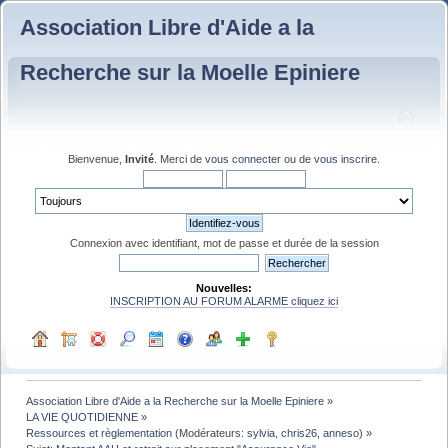
Association Libre d'Aide a la
Recherche sur la Moelle Epiniere
Bienvenue,
Invité
. Merci de
vous connecter
ou de
vous inscrire
.
Connexion avec identifiant, mot de passe et durée de la session
Nouvelles:
INSCRIPTION AU FORUM ALARME cliquez ici
Association Libre d'Aide a la Recherche sur la Moelle Epiniere
»
LA VIE QUOTIDIENNE
»
Ressources et règlementation
(Modérateurs:
sylvia
,
chris26
,
anneso
) »