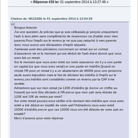
«
Réponse #33 le:
01 septembre 2014 à 13:27:48 »
Citation de: M123456 le 01 septembre 2014 à 13:04:29
Bonjour Antonin
J'ai une question.Je précise que je suis célibataire,je perçois uniquement
l'aah à taux plein sans compléments de ressources car j'habite avec mes
parents.Pour l'impôt sur le revenu je ne suis pas rattaché à mes parents
donc nous avons une déclaration d'impôt séparée.
J'aimerais avoir des précisions concernant un retrait sur un contrat
d'assurance vie et le montant qui est déduit de l'aah étant donné que vous
avez fait un retrait.
Sur le montant que vous avez retiré sur votre assurance vie il y a une partie
en capital (ce que vous avez versé) et une partie en intérêts.Quand on
choisit l'IR pour un retrait il y a un abattement de 4600€ pour une personne
seule avant imposition mais le fait de déclarer les intérêts à l'impôt sur le
revenu,ces intérêts sont considérés comme un revenu par la CAF il me
semble.
Admettons que sur mon retrait j'ai 120€ d'intérêts (je donne un chiffre au
hasard) qui vont être déclarés à l'IR,est-ce que mon aah sera réduite de
120€ soit 10€ de moins par mois?
Sur votre retrait pouvez-vous vérifier si le montant des intérêts que vous avez
retiré a été déduit en totalité de votre aah?Admettons vous avez retiré
1000€ d'intérêts,est-ce que ces 1000€ vous ont été déduits de votre aah en
totalité?
Merci d'avance pour votre réponse