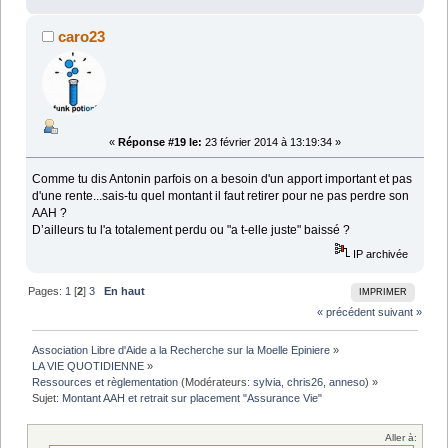
caro23
«
Réponse #19 le:
23 février 2014 à 13:19:34 »
Comme tu dis Antonin parfois on a besoin d'un apport important et pas
d'une rente...sais-tu quel montant il faut retirer pour ne pas perdre son
AAH ?
D’ailleurs tu l'a totalement perdu ou "a t-elle juste" baissé ?
IP archivée
Pages:
1
[
2
]
3
En haut
IMPRIMER
« précédent
suivant »
Association Libre d'Aide a la Recherche sur la Moelle Epiniere
»
LA VIE QUOTIDIENNE
»
Ressources et règlementation
(Modérateurs:
sylvia
,
chris26
,
anneso
) »
Sujet:
Montant AAH et retrait sur placement "Assurance Vie"
Aller à: