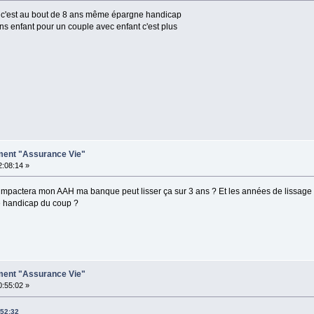
0 € c'est au bout de 8 ans même épargne handicap
s enfant pour un couple avec enfant c'est plus
ement "Assurance Vie"
2:08:14 »
 ça impactera mon AAH ma banque peut lisser ça sur 3 ans ? Et les années de lissage 
e handicap du coup ?
ement "Assurance Vie"
0:55:02 »
:52:32