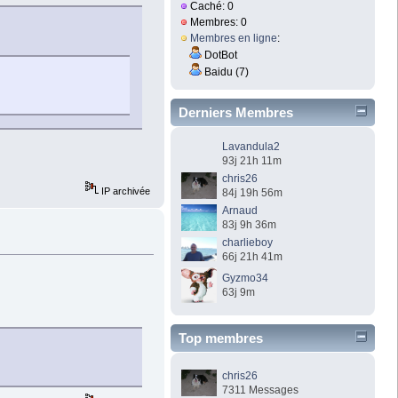
Caché: 0
Membres: 0
Membres en ligne
:
DotBot
Baidu (7)
Derniers Membres
Lavandula2
93j 21h 11m
chris26
IP archivée
84j 19h 56m
Arnaud
83j 9h 36m
charlieboy
66j 21h 41m
Gyzmo34
63j 9m
Top membres
chris26
7311 Messages