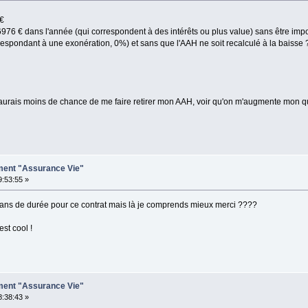
 €
à 6976 € dans l'année (qui correspondent à des intérêts ou plus value) sans être imp
respondant à une exonération, 0%) et sans que l'AAH ne soit recalculé à la baisse 
 j'aurais moins de chance de me faire retirer mon AAH, voir qu'on m'augmente mon 
ement "Assurance Vie"
9:53:55 »
8 ans de durée pour ce contrat mais là je comprends mieux merci ????
st cool !
ement "Assurance Vie"
8:38:43 »