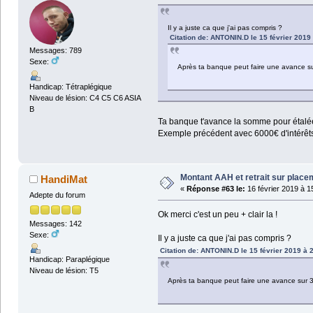
Il y a juste ca que j'ai pas compris ?
Citation de: ANTONIN.D le 15 février 2019
Messages: 789
Sexe:
Après ta banque peut faire une avance s
Handicap: Tétraplégique
Niveau de lésion: C4 C5 C6 ASIA
B
Ta banque t'avance la somme pour étalée 
Exemple précédent avec 6000€ d'intérêts
Montant AAH et retrait sur plac
HandiMat
«
Réponse #63 le:
16 février 2019 à 1
Adepte du forum
Ok merci c'est un peu + clair la !
Messages: 142
Sexe:
Il y a juste ca que j'ai pas compris ?
Citation de: ANTONIN.D le 15 février 2019 à 
Handicap: Paraplégique
Niveau de lésion: T5
Après ta banque peut faire une avance sur 