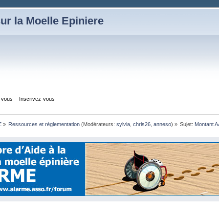
ur la Moelle Epiniere
z-vous
Inscrivez-vous
E
»
Ressources et règlementation
(Modérateurs:
sylvia
,
chris26
,
anneso
) »
Sujet:
Montant A