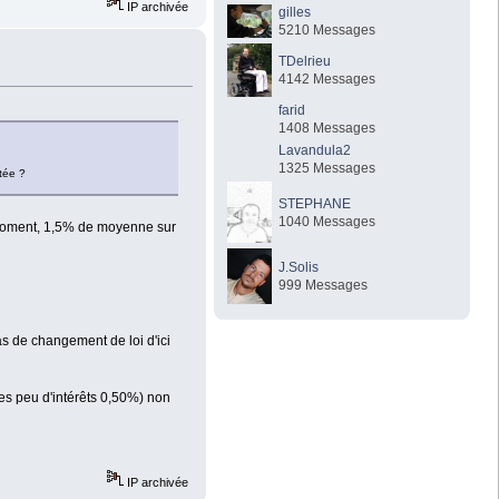
IP archivée
gilles
5210 Messages
TDelrieu
4142 Messages
farid
1408 Messages
Lavandula2
1325 Messages
tée ?
STEPHANE
1040 Messages
e moment, 1,5% de moyenne sur
J.Solis
999 Messages
as de changement de loi d'ici
es peu d'intérêts 0,50%) non
IP archivée