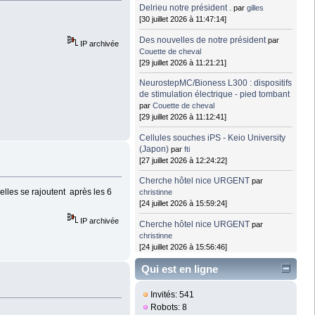
Delrieu notre président .
par
gilles
[30 juillet 2026 à 11:47:14]
Des nouvelles de notre président
par
IP archivée
Couette de cheval
[29 juillet 2026 à 11:21:21]
NeurostepMC/Bioness L300 : dispositifs
de stimulation électrique - pied tombant
par
Couette de cheval
[29 juillet 2026 à 11:12:41]
Cellules souches iPS - Keio University
(Japon)
par
fti
[27 juillet 2026 à 12:24:22]
Cherche hôtel nice URGENT
par
elles se rajoutent après les 6
christinne
[24 juillet 2026 à 15:59:24]
IP archivée
Cherche hôtel nice URGENT
par
christinne
[24 juillet 2026 à 15:56:46]
Qui est en ligne
Invités: 541
Robots: 8