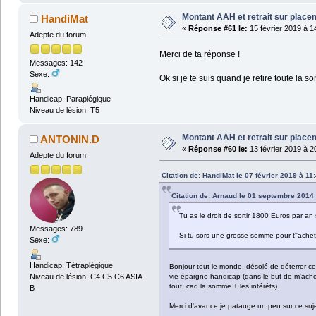
Montant AAH et retrait sur plac
HandiMat
«
Réponse #61 le:
15 février 2019 à 1
Adepte du forum
Merci de ta réponse !
Messages: 142
Sexe:
Ok si je te suis quand je retire toute la 
Handicap: Paraplégique
Niveau de lésion: T5
Montant AAH et retrait sur plac
ANTONIN.D
«
Réponse #60 le:
13 février 2019 à 2
Adepte du forum
Citation de: HandiMat le 07 février 2019 à 11
Citation de: Arnaud le 01 septembre 2014
Tu as le droit de sortir 1800 Euros par an
Messages: 789
Si tu sors une grosse somme pour t''achet
Sexe:
Handicap: Tétraplégique
Bonjour tout le monde, désolé de déterrer ce 
Niveau de lésion: C4 C5 C6 ASIA
vie épargne handicap (dans le but de m'achet
tout, cad la somme + les intérêts).
B
Merci d'avance je patauge un peu sur ce sujet