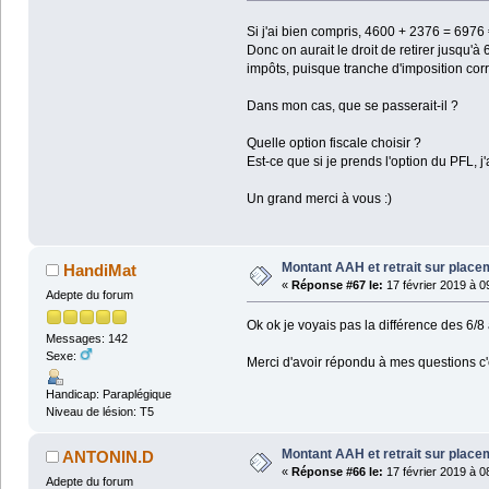
Si j'ai bien compris, 4600 + 2376 = 6976
Donc on aurait le droit de retirer jusqu'
impôts, puisque tranche d'imposition cor
Dans mon cas, que se passerait-il ?
Quelle option fiscale choisir ?
Est-ce que si je prends l'option du PFL,
Un grand merci à vous :)
Montant AAH et retrait sur plac
HandiMat
«
Réponse #67 le:
17 février 2019 à 0
Adepte du forum
Ok ok je voyais pas la différence des 6/
Messages: 142
Sexe:
Merci d'avoir répondu à mes questions c'e
Handicap: Paraplégique
Niveau de lésion: T5
Montant AAH et retrait sur plac
ANTONIN.D
«
Réponse #66 le:
17 février 2019 à 0
Adepte du forum