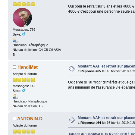
Oui pour le retrait sur 3 ans et les 460
4600 € c'est pour une personne seule san
Messages: 789
Sexe:
Handicap: Tétraplégique
Niveau de lésion: C4 C5 C6 ASIA
B
Montant AAH et retrait sur plac
HandiMat
«
Réponse #65 le:
16 février 2019 à 2
Adepte du forum
Ok genre si j'ai "trop" d'intérêts et que
Messages: 142
ans minimum de l'assurance vie épargn
Sexe:
Handicap: Paraplégique
Niveau de lésion: T5
Montant AAH et retrait sur plac
ANTONIN.D
«
Réponse #64 le:
16 février 2019 à 2
Adepte du forum
Citation de: HandiMat le 16 février 2019 à 15