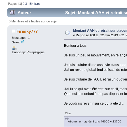
Pages: [
1
]
2
3
En bas
Auteur
Sujet: Montant AAH et retrait 
0 Membres et 2 Invités sur ce sujet
Montant AAH et retrait sur plac
Firesky777
«
Réponse #68 le:
22 avril 2019 à 21:
Messages: 1
Sexe:
Bonjour à tous,
Handicap: Paraplégique
Je suis un peu le mouvement, en relançant
Je suis titulaire d'une assu vie classique
J'ai un revenu global brut et fiscal de ré
Je suis titulaire de l'AAH, et j'ai un quo
J'ai lu ce qui avait été écrit sur ce fil, 
Quel est le montant à ne pas dépasser lor
Je voudrais revenir sur ce qui a été dit :
Citer
Abattement après 8 ans 4600€ + 2376€