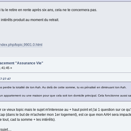
tu le retire en rente après six ans, cela ne te concernera pas.
intérêts produit au moment du retrait.
/index.php/topic,9901.0.html
placement "Assurance Vie"
1:41:45 »
17:27:47
ns perdre la totalité de ton Aah. Au delà de cette somme, tu es pénalisé en diminuant ton Aah.
un appartement ou une maison pour que cela soit ton domicile principal. Cela fonctionne aussi sa
ce vieux topic mais le sujet m'interesse au + haut point et j'ai 1 question sur ce qu'a
p (dans le but de m'acheter mon 1er logement), est ce que mon AAH sera impact
se tout, cad la somme + les intérêts).
ujet....