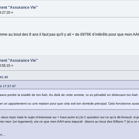
ement "Assurance Vie"
4:27:20 »
somme au bout des 8 ans il faut pas qu'il y ait + de 6976€ d’intérêts pour que mon A
ement "Assurance Vie"
0:55:15 »
:41:45
 à 17:27:47
 sans perdre la totalité de ton Aah. Au delà de cette somme, tu es pénalisé en diminuant ton Aah.
er un appartement ou une maison pour que cela soit ton domicile principal. Cela fonctionne aussi
vieux topic mais le sujet m'interesse au + haut point et j'ai 1 question sur ce qu'a dit Arnaud: s
er mon 1er logement), est ce que mon AAH sera impacté disons au bout des 6/8ans ? (si a ce mome
....