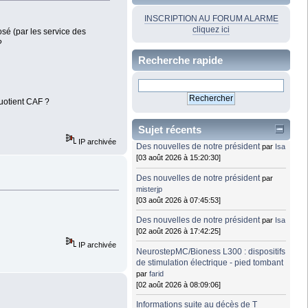
INSCRIPTION AU FORUM ALARME
cliquez ici
osé (par les service des
?
Recherche rapide
quotient CAF ?
Sujet récents
IP archivée
Des nouvelles de notre président
par
Isa
[03 août 2026 à 15:20:30]
Des nouvelles de notre président
par
misterjp
[03 août 2026 à 07:45:53]
Des nouvelles de notre président
par
Isa
[02 août 2026 à 17:42:25]
IP archivée
NeurostepMC/Bioness L300 : dispositifs
de stimulation électrique - pied tombant
par
farid
[02 août 2026 à 08:09:06]
Informations suite au décès de T