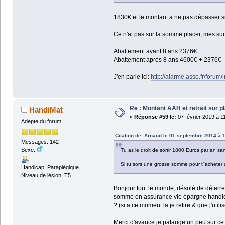
1830€ et le montant a ne pas dépasser si 
Ce n'ai pas sur la somme placer, mes sur 
Abattement avant 8 ans 2376€
Abattement après 8 ans 4600€ + 2376€
J'en parle ici:
http://alarme.asso.fr/forum
Re : Montant AAH et retrait sur 
HandiMat
«
Réponse #59 le:
07 février 2019 à 1
Adepte du forum
Citation de: Arnaud le 01 septembre 2014 à 
Messages: 142
Sexe:
Tu as le droit de sortir 1800 Euros par an sa
Si tu sors une grosse somme pour t''acheter 
Handicap: Paraplégique
Niveau de lésion: T5
Bonjour tout le monde, désolé de déterrer 
somme en assurance vie épargne handica
? (si a ce moment la je retire & que j'utili
Merci d'avance je patauge un peu sur ce s