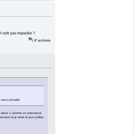
AH soitr pas impactée ?
IP archivée
 sans pénalité.
i je place 1 somme en assurance
nt la je retire & que j'utilise