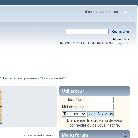
alarme.asso.fr/forum
Nouvelles:
INSCRIPTION AU FORUM ALARME cliquez ici
AH et retrait sur placement "Assurance Vie"
Utilisateur
Identifiant:
Mot de passe:
Bienvenue,
Invité
. Merci de
vous
connecter
ou de
vous inscrire
.
Menu forum
« précédent
suivant »