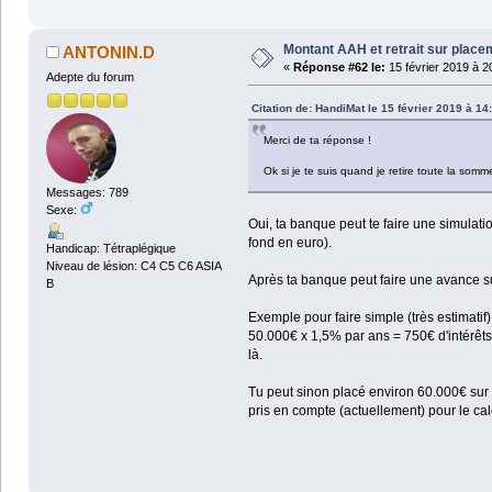
Montant AAH et retrait sur plac
ANTONIN.D
«
Réponse #62 le:
15 février 2019 à 2
Adepte du forum
Citation de: HandiMat le 15 février 2019 à 14
Merci de ta réponse !
Ok si je te suis quand je retire toute la som
Messages: 789
Sexe:
Oui, ta banque peut te faire une simulat
fond en euro).
Handicap: Tétraplégique
Niveau de lésion: C4 C5 C6 ASIA
Après ta banque peut faire une avance 
B
Exemple pour faire simple (très estimatif)
50.000€ x 1,5% par ans = 750€ d'intérêts 
là.
Tu peut sinon placé environ 60.000€ sur 
pris en compte (actuellement) pour le cal