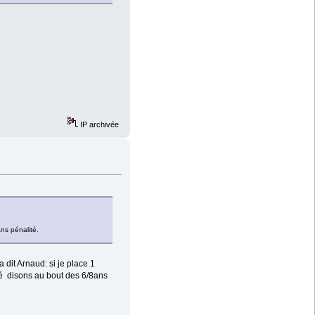
IP archivée
ns pénalité.
 dit Arnaud: si je place 1
é disons au bout des 6/8ans