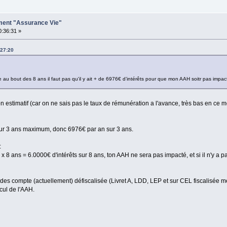
ement "Assurance Vie"
0:36:31 »
:27:20
me au bout des 8 ans il faut pas qu'il y ait + de 6976€ d’intérêts pour que mon AAH soitr pas impac
ion estimatif (car on ne sais pas le taux de rémunération a l'avance, très bas en c
sur 3 ans maximum, donc 6976€ par an sur 3 ans.
:
x 8 ans = 6.0000€ d'intérêts sur 8 ans, ton AAH ne sera pas impacté, et si il n'y a p
des compte (actuellement) défiscalisée (Livret A, LDD, LEP et sur CEL fiscalisée m
cul de l'AAH.