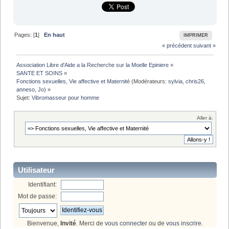
Pages: [
1
]
En haut
IMPRIMER
« précédent
suivant »
Association Libre d'Aide a la Recherche sur la Moelle Epiniere
»
SANTE ET SOINS
»
Fonctions sexuelles, Vie affective et Maternité
(Modérateurs:
sylvia
,
chris26
,
anneso
,
Jo
) »
Sujet:
Vibromasseur pour homme
Aller à:
Utilisateur
Identifiant:
Mot de passe:
Bienvenue,
Invité
. Merci de
vous connecter
ou de
vous inscrire
.