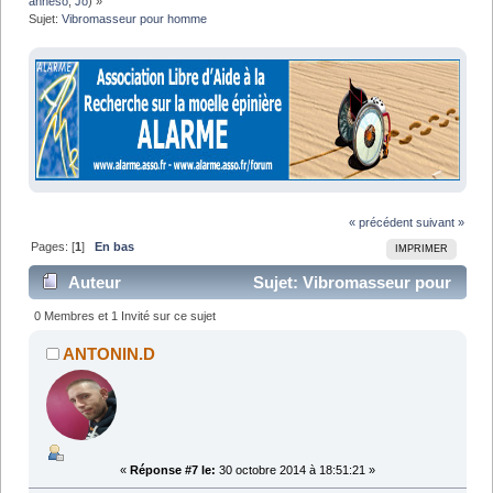
anneso
,
Jo
) »
Sujet:
Vibromasseur pour homme
« précédent
suivant »
Pages: [
1
]
En bas
IMPRIMER
Auteur
Sujet: Vibromasseur pour
homme (Lu 16309 fois)
0 Membres et 1 Invité sur ce sujet
ANTONIN.D
«
Réponse #7 le:
30 octobre 2014 à 18:51:21 »