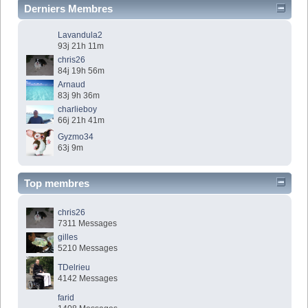
Derniers Membres
Lavandula2
93j 21h 11m
chris26
84j 19h 56m
Arnaud
83j 9h 36m
charlieboy
66j 21h 41m
Gyzmo34
63j 9m
Top membres
chris26
7311 Messages
gilles
5210 Messages
TDelrieu
4142 Messages
farid