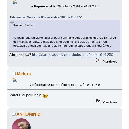
«
Réponse #4 le:
29 octobre 2014 à 20:21:28 »
Citation de: Mehrez le 06 décembre 2013 à 11:07:54
Bonjour à tous,
Je recherche un vibromasseur pour homme je suis paraplégique D5 D6 j'ai vu
qu'il y'avait le ferticare mais trop cher pour moi si quelqu'un en a un en
occasion ou bien connais une autre méthode je suis preneur merci à tous
A tu tester ça?
http://alarme.asso.fr/forum/index.php?topic=616.250
IP archivée
Mehrez
«
Réponse #3 le:
27 décembre 2013 à 10:04:28 »
Merci à toi pour l'info
IP archivée
ANTONIN.D