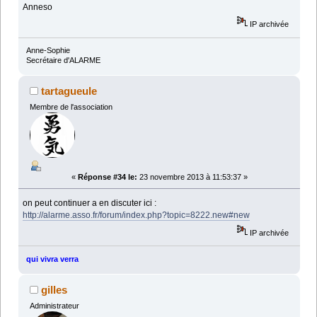
Anneso
IP archivée
Anne-Sophie
Secrétaire d'ALARME
tartagueule
Membre de l'association
«
Réponse #34 le:
23 novembre 2013 à 11:53:37 »
on peut continuer a en discuter ici :
http://alarme.asso.fr/forum/index.php?topic=8222.new#new
IP archivée
qui vivra verra
gilles
Administrateur