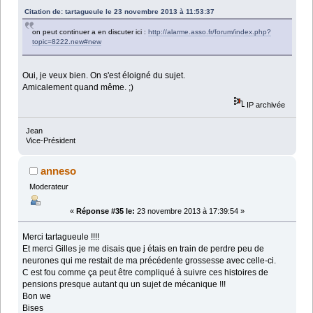
Citation de: tartagueule le 23 novembre 2013 à 11:53:37
on peut continuer a en discuter ici :
http://alarme.asso.fr/forum/index.php?
topic=8222.new#new
Oui, je veux bien. On s'est éloigné du sujet.
Amicalement quand même. ;)
IP archivée
Jean
Vice-Président
anneso
Moderateur
«
Réponse #35 le:
23 novembre 2013 à 17:39:54 »
Merci tartagueule !!!!
Et merci Gilles je me disais que j étais en train de perdre peu de
neurones qui me restait de ma précédente grossesse avec celle-ci.
C est fou comme ça peut être compliqué à suivre ces histoires de
pensions presque autant qu un sujet de mécanique !!!
Bon we
Bises