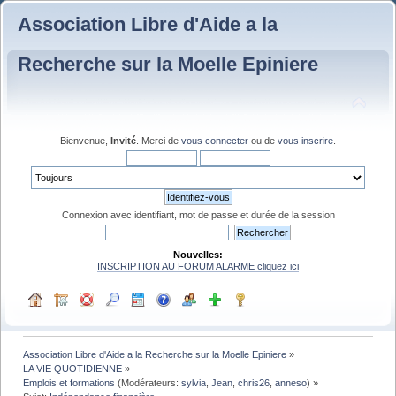
Association Libre d'Aide a la
Recherche sur la Moelle Epiniere
Bienvenue,
Invité
. Merci de
vous connecter
ou de
vous inscrire
.
Connexion avec identifiant, mot de passe et durée de la session
Nouvelles:
INSCRIPTION AU FORUM ALARME cliquez ici
Association Libre d'Aide a la Recherche sur la Moelle Epiniere
»
LA VIE QUOTIDIENNE
»
Emplois et formations
(Modérateurs:
sylvia
,
Jean
,
chris26
,
anneso
) »