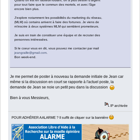
Quand on est en fauteuil roulant, on a plus besoin d'argent
pour tout faire que le commun des mortels, et avec l'âge
encore bien plus.
J'explore notamment les possibilités du marketing du réseau,
(MLM) où certains arrivent à faire des fortunes. Je viens de
m'inscrire à deux systèmes MLM qui semblent prometteurs.
Je suis en train de constituer une équipe et de recruter des
personnes intéressées.
Si le coeur vous en dit, vous pouvez me contacter par mail
jeangraille@gmail.com
.
Bon week-end.
Je me permet de poster à nouveau la demande initiale de Jean car
même si la discussion en court se rapporte à l'actuel poste, la
demande de Jean se noie un petit peu dans la discussion
Bien à vous Messieurs,
IP archivée
POUR ADHÉRER A ALARME ? Il suffit de cliquer sur la bannière