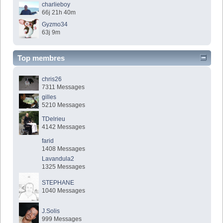
charlieboy
66j 21h 40m
Gyzmo34
63j 9m
Top membres
chris26
7311 Messages
gilles
5210 Messages
TDelrieu
4142 Messages
farid
1408 Messages
Lavandula2
1325 Messages
STEPHANE
1040 Messages
J.Solis
999 Messages