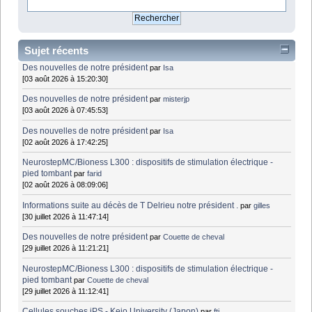
Sujet récents
Des nouvelles de notre président
par
Isa
[03 août 2026 à 15:20:30]
Des nouvelles de notre président
par
misterjp
[03 août 2026 à 07:45:53]
Des nouvelles de notre président
par
Isa
[02 août 2026 à 17:42:25]
NeurostepMC/Bioness L300 : dispositifs de stimulation électrique -
pied tombant
par
farid
[02 août 2026 à 08:09:06]
Informations suite au décès de T Delrieu notre président .
par
gilles
[30 juillet 2026 à 11:47:14]
Des nouvelles de notre président
par
Couette de cheval
[29 juillet 2026 à 11:21:21]
NeurostepMC/Bioness L300 : dispositifs de stimulation électrique -
pied tombant
par
Couette de cheval
[29 juillet 2026 à 11:12:41]
Cellules souches iPS - Keio University (Japon)
par
fti