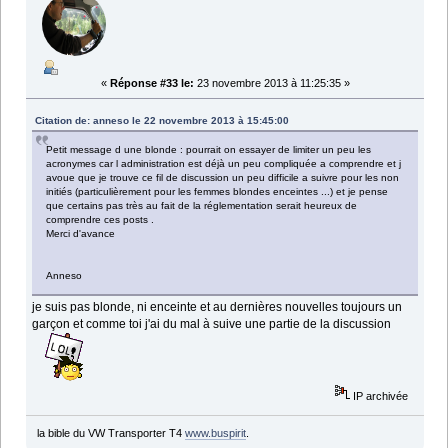
«
Réponse #33 le:
23 novembre 2013 à 11:25:35 »
Citation de: anneso le 22 novembre 2013 à 15:45:00
Petit message d une blonde : pourrait on essayer de limiter un peu les
acronymes car l administration est déjà un peu compliquée a comprendre et j
avoue que je trouve ce fil de discussion un peu difficile a suivre pour les non
initiés (particulièrement pour les femmes blondes enceintes ...) et je pense
que certains pas très au fait de la réglementation serait heureux de
comprendre ces posts .
Merci d'avance
Anneso
je suis pas blonde, ni enceinte et au dernières nouvelles toujours un
garçon et comme toi j'ai du mal à suive une partie de la discussion
IP archivée
la bible du VW Transporter T4
www.buspirit
.