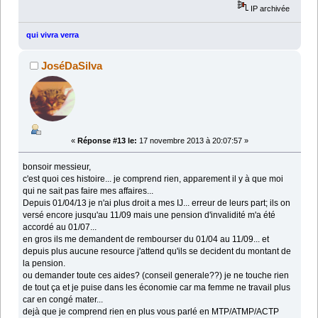
IP archivée
qui vivra verra
JoséDaSilva
«
Réponse #13 le:
17 novembre 2013 à 20:07:57 »
bonsoir messieur,
c'est quoi ces histoire... je comprend rien, apparement il y à que moi
qui ne sait pas faire mes affaires...
Depuis 01/04/13 je n'ai plus droit a mes IJ... erreur de leurs part; ils on
versé encore jusqu'au 11/09 mais une pension d'invalidité m'a été
accordé au 01/07...
en gros ils me demandent de rembourser du 01/04 au 11/09... et
depuis plus aucune resource j'attend qu'ils se decident du montant de
la pension.
ou demander toute ces aides? (conseil generale??) je ne touche rien
de tout ça et je puise dans les économie car ma femme ne travail plus
car en congé mater...
dejà que je comprend rien en plus vous parlé en MTP/ATMP/ACTP