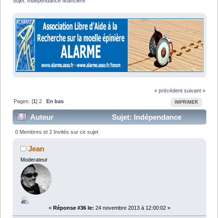
Sujet:
Indépendance financière
« précédent
suivant »
Pages: [
1
]
2
En bas
IMPRIMER
Auteur
Sujet: Indépendance
financière (Lu 45501 fois)
0 Membres et 2 Invités sur ce sujet
Jean
Moderateur
«
Réponse #36 le:
24 novembre 2013 à 12:00:02 »