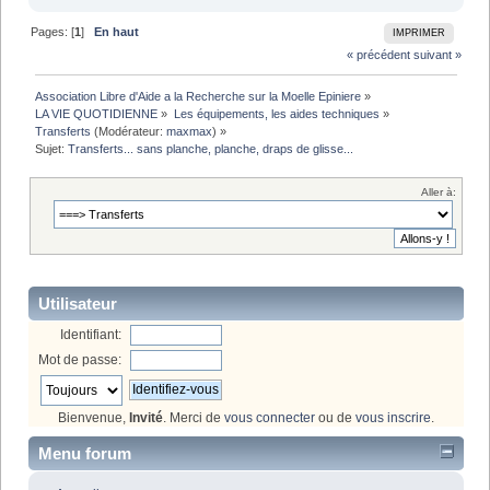
Pages: [
1
]
En haut
IMPRIMER
« précédent
suivant »
Association Libre d'Aide a la Recherche sur la Moelle Epiniere
»
LA VIE QUOTIDIENNE
»
Les équipements, les aides techniques
»
Transferts
(Modérateur:
maxmax
) »
Sujet:
Transferts... sans planche, planche, draps de glisse...
Aller à:
Utilisateur
Identifiant:
Mot de passe:
Bienvenue,
Invité
. Merci de
vous connecter
ou de
vous inscrire
.
Menu forum