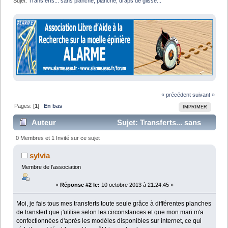
Sujet:
Transferts... sans planche, planche, draps de glisse...
« précédent
suivant »
Pages: [
1
]
En bas
IMPRIMER
Auteur
Sujet: Transferts... sans
planche, planche, draps de glisse... (Lu 12731 fois)
0 Membres et 1 Invité sur ce sujet
sylvia
Membre de l'association
«
Réponse #2 le:
10 octobre 2013 à 21:24:45 »
Moi, je fais tous mes transferts toute seule grâce à différentes planches
de transfert que j'utilise selon les circonstances et que mon mari m'a
confectionnées d'après les modèles disponibles sur internet, ce qui