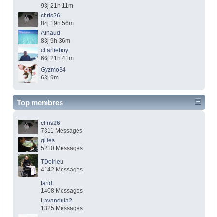
93j 21h 11m
chris26
84j 19h 56m
Arnaud
83j 9h 36m
charlieboy
66j 21h 41m
Gyzmo34
63j 9m
Top membres
chris26
7311 Messages
gilles
5210 Messages
TDelrieu
4142 Messages
farid
1408 Messages
Lavandula2
1325 Messages