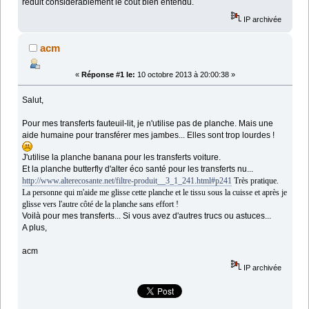
réduit considérablement le coût bien entendu.
IP archivée
acm
«
Réponse #1 le:
10 octobre 2013 à 20:00:38 »
Salut,
Pour mes transferts fauteuil-lit, je n'utilise pas de planche. Mais une
aide humaine pour transférer mes jambes... Elles sont trop lourdes !
J'utilise la planche banana pour les transferts voiture.
Et la planche butterfly d'alter éco santé pour les transferts nu...
http://www.alterecosante.net/filtre-produit__3_1_241.html#p241
Très pratique.
La personne qui m'aide me glisse cette planche et le tissu sous la cuisse et après je
glisse vers l'autre côté de la planche sans effort !
Voilà pour mes transferts... Si vous avez d'autres trucs ou astuces...
A plus,
acm
IP archivée