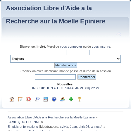
Association Libre d'Aide a la
Recherche sur la Moelle Epiniere
Bienvenue,
Invité
. Merci de
vous connecter
ou de
vous inscrire
.
Connexion avec identifiant, mot de passe et durée de la session
Nouvelles:
INSCRIPTION AU FORUM ALARME cliquez ici
Association Libre d'Aide a la Recherche sur la Moelle Epiniere
»
LA VIE QUOTIDIENNE
»
Emplois et formations
(Modérateurs:
sylvia
,
Jean
,
chris26
,
anneso
) »