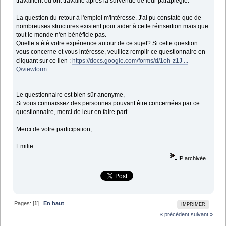
travaillent ou ont travaillé après la survenue de leur paraplégie.
La question du retour à l'emploi m'intéresse. J'ai pu constaté que de
nombreuses structures existent pour aider à cette réinsertion mais que
tout le monde n'en bénéficie pas.
Quelle a été votre expérience autour de ce sujet? Si cette question
vous concerne et vous intéresse, veuillez remplir ce questionnaire en
cliquant sur ce lien :
https://docs.google.com/forms/d/1oh-z1J ...
Q/viewform
Le questionnaire est bien sûr anonyme,
Si vous connaissez des personnes pouvant être concernées par ce
questionnaire, merci de leur en faire part...
Merci de votre participation,
Emilie.
IP archivée
Pages: [
1
]
En haut
IMPRIMER
« précédent
suivant »