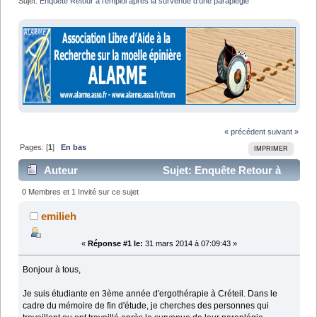
Sujet:
Enquête Retour à l'emploi après la survenue d'une paraplégie
« précédent
suivant »
Pages: [
1
]
En bas
IMPRIMER
Auteur
Sujet: Enquête Retour à
l'emploi après la survenue d'une paraplégie (Lu 10378
0 Membres et 1 Invité sur ce sujet
fois)
emilieh
«
Réponse #1 le:
31 mars 2014 à 07:09:43 »
Bonjour à tous,
Je suis étudiante en 3ème année d'ergothérapie à Créteil. Dans le
cadre du mémoire de fin d'étude, je cherches des personnes qui