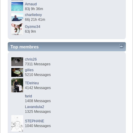
Arnaud
83j 9h 36m
charlieboy
66j 21h 41m
Gyzmo34
63j 9m
Top membres
chris26
7311 Messages
gilles
5210 Messages
TDelrieu
4142 Messages
farid
1408 Messages
Lavandula2
1325 Messages
STEPHANE
1040 Messages