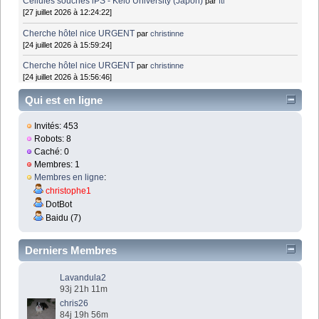
Cellules souches iPS - Keio University (Japon)
par
fti
[27 juillet 2026 à 12:24:22]
Cherche hôtel nice URGENT
par
christinne
[24 juillet 2026 à 15:59:24]
Cherche hôtel nice URGENT
par
christinne
[24 juillet 2026 à 15:56:46]
Qui est en ligne
Invités: 453
Robots: 8
Caché: 0
Membres: 1
Membres en ligne
:
christophe1
DotBot
Baidu (7)
Derniers Membres
Lavandula2
93j 21h 11m
chris26
84j 19h 56m