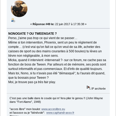
«
Réponse #49 le:
22 juin 2017 à 17:35:38 »
NONOGATE ? OU TWEENGATE ?
Perso, j'aime pas trop ce qui vient de se passer…
Même si ton intervention, Phoenix, sent un peu le réglement de
compte… (c'est vrai qu'on fait ce qu'on veut de sa
life
, acheter des
caisses de sport ou des mains courantes à 500 boules) tu lèves un
lièvre non négligeable, à mon sens.
Micka, quand il intervient -intervenait ?- sur ce forum, ne cache pas sa
fonction de boss de Tween. Par ailleurs et de mémoire, ses posts sont
surtout informatifs et pas commerciaux. Et d'info de qualité toujours.
Mais toi, Nono, si tu n'avais pas été "démasqué", tu l'aurais dit quand,
que tu bossais pour Tween ?
Moi, je trouve pas ça très fair play.
IP archivée
C'est pas une balle dans le coude qui m' fera plier le genou !! (John Wayne
dans "Fort Alamo", 1948)
"acces libre" mon boulot:
www.acceslibre.eu
et l'assoce ou je "bénévole":
www.caphandi-asso.fr