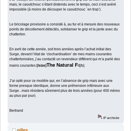
mais, le caoutchouc s’étant distendu avec le temps, ceci s’est avéré
impossible (à moins de découper le caoutchouc ´en trop’).
Le bricolage provisoire a consisté à, au fur et à mesure des nouveaux
points de décollement détectés, solidariser le grip et la jante avec du
chatterton.
En avril de cette année, soit trois années après l’achat initial des
Surge, devant l’état de ‘clochardisation’ de mes mains courantes
chattertonisées, j’au contacté un revendeur différent qui m’a parlé des
The Natural F
mains courantes
[/size]
it[/b].
J’ai opté pour ce modèle qui, en l’absence de grip mais avec une
forme presque identique, donne une préhension inférieure aux
Surge...mais résistera sûrement plus de trois années (pour 400 mères
au plus par jour).
Bertrand
IP archivée
gilles