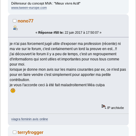
Défenseur du concept MVA : "Mieux vivre Actif"
www.tween-europe.com
nono77
«
Réponse #50 le:
22 juin 2017 à 17:50:07 »
je n'ai pas forcement jugé utile d'exposer ma profession (récente) ni
ma vie sur le forum, c'est certainement un tord la preuve en est...!!
j'ai découvert le forum il y a peu de temps, c'est un regroupement
d'informations qui sont utiles et importantes pour nous tous comme
pour moi.
lorsque je donne mon avis sur les mains courantes par ex, ce n'est pas
pour en faire vendre c'est simplement pour apporter ma petite
contribution.
je vous l'accorde ceci à été fait maladroitement Méa culpa
IP archivée
viagra feminin avis online
terryfrogger