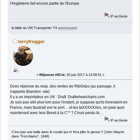
l'Angleterre fait encore partie de l'Europe.
IP archivée
la bible du VW Transporter T4
www.buspirit
.
terryfrogger
«
Réponse #43 le:
20 juin 2017 à 14:09:51 »
Donc réponse du resp. des ventes de RibGrips (au passage, il
s'appelle Brandon -aïe)
Il y a un importateur en UK : Draft Draftwheelchairs.com
Je suis pas allé plus loin pour l'instant, je suppose qu'ils livreraient en
France, mais faudrait voir le port… et les taXXXXXXes, on paie quoi
maintenant avec leur Brexit à la C** ? Chuis perdu là…
IP archivée
C'est pas une balle dans le coude qui m' fera plier le genou !! (John Wayne
dans "Fort Alamo", 1948)