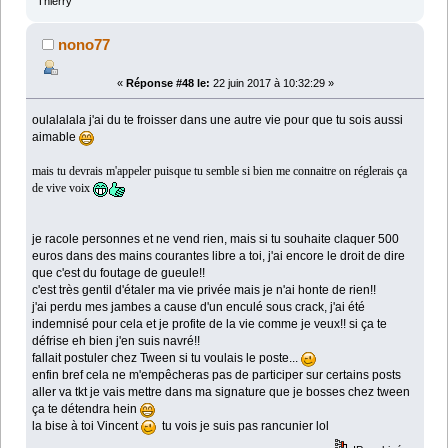
Thierry
nono77
«
Réponse #48 le:
22 juin 2017 à 10:32:29 »
oulalalala j'ai du te froisser dans une autre vie pour que tu sois aussi
aimable
mais tu devrais m'appeler puisque tu semble si bien me connaitre on réglerais ça
de vive voix
je racole personnes et ne vend rien, mais si tu souhaite claquer 500
euros dans des mains courantes libre a toi, j'ai encore le droit de dire
que c'est du foutage de gueule!!
c'est très gentil d'étaler ma vie privée mais je n'ai honte de rien!!
j'ai perdu mes jambes a cause d'un enculé sous crack, j'ai été
indemnisé pour cela et je profite de la vie comme je veux!! si ça te
défrise eh bien j'en suis navré!!
fallait postuler chez Tween si tu voulais le poste...
enfin bref cela ne m'empêcheras pas de participer sur certains posts
aller va tkt je vais mettre dans ma signature que je bosses chez tween
ça te détendra hein
la bise à toi Vincent
tu vois je suis pas rancunier lol