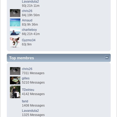
Lavandula2
93j 21h 11m
chris26
84j 19h 56m
Arnaud
83j 9h 36m
charlieboy
66j 21h 41m
Gyzmo34
63j 9m
Top membres
chris26
7311 Messages
gilles
5210 Messages
TDelrieu
4142 Messages
farid
1408 Messages
Lavandula2
1325 Messages