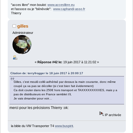
"acces libre" mon boulot:
www.acceslibre.eu
et l'assoce ou je "bénévole":
www.caphandi-asso.fr
Thierry
gilles
Administrateur
«
Réponse #42 le:
19 juin 2017 à 11:21:02 »
Citation de: terryfrogger le 18 juin 2017 à 20:00:17
Gilles, c'est moulé-collé-adhérisé par dessus la main courante, donc même
coupé ça va pas se décoller (si c'est bien fait évidemment)
Ca doit couter dans les 250€ hors transport et TAXXXXXXXXXES, mais y a
pas de distributeurs en France semblet t'il,
Je vais dmander pour voir…
merci pour les précisions Thierry :ok:
IP archivée
la bible du VW Transporter T4
www.buspirit
.