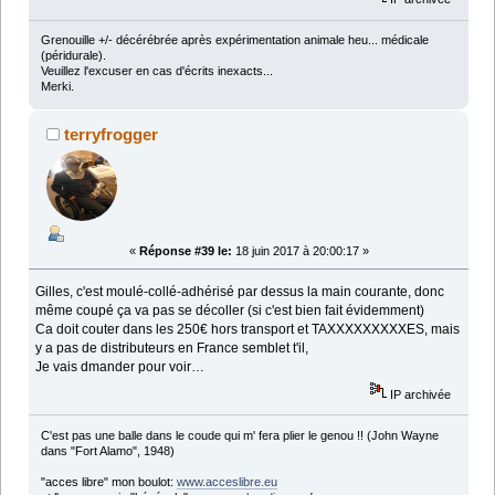
Grenouille +/- décérébrée après expérimentation animale heu... médicale
(péridurale).
Veuillez l'excuser en cas d'écrits inexacts...
Merki.
terryfrogger
«
Réponse #39 le:
18 juin 2017 à 20:00:17 »
Gilles, c'est moulé-collé-adhérisé par dessus la main courante, donc
même coupé ça va pas se décoller (si c'est bien fait évidemment)
Ca doit couter dans les 250€ hors transport et TAXXXXXXXXXES, mais
y a pas de distributeurs en France semblet t'il,
Je vais dmander pour voir…
IP archivée
C'est pas une balle dans le coude qui m' fera plier le genou !! (John Wayne
dans "Fort Alamo", 1948)
"acces libre" mon boulot:
www.acceslibre.eu