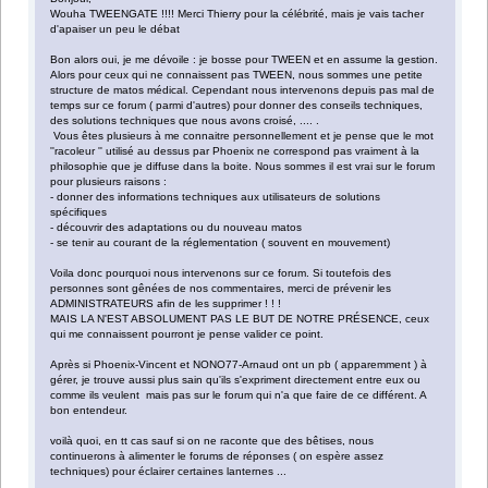
Wouha TWEENGATE !!!! Merci Thierry pour la célébrité, mais je vais tacher
d'apaiser un peu le débat
Bon alors oui, je me dévoile : je bosse pour TWEEN et en assume la gestion.
Alors pour ceux qui ne connaissent pas TWEEN, nous sommes une petite
structure de matos médical. Cependant nous intervenons depuis pas mal de
temps sur ce forum ( parmi d'autres) pour donner des conseils techniques,
des solutions techniques que nous avons croisé, .... .
Vous êtes plusieurs à me connaitre personnellement et je pense que le mot
''racoleur '' utilisé au dessus par Phoenix ne correspond pas vraiment à la
philosophie que je diffuse dans la boite. Nous sommes il est vrai sur le forum
pour plusieurs raisons :
- donner des informations techniques aux utilisateurs de solutions
spécifiques
- découvrir des adaptations ou du nouveau matos
- se tenir au courant de la réglementation ( souvent en mouvement)
Voila donc pourquoi nous intervenons sur ce forum. Si toutefois des
personnes sont gênées de nos commentaires, merci de prévenir les
ADMINISTRATEURS afin de les supprimer ! ! !
MAIS LA N'EST ABSOLUMENT PAS LE BUT DE NOTRE PRÉSENCE, ceux
qui me connaissent pourront je pense valider ce point.
Après si Phoenix-Vincent et NONO77-Arnaud ont un pb ( apparemment ) à
gérer, je trouve aussi plus sain qu'ils s'expriment directement entre eux ou
comme ils veulent mais pas sur le forum qui n'a que faire de ce différent. A
bon entendeur.
voilà quoi, en tt cas sauf si on ne raconte que des bêtises, nous
continuerons à alimenter le forums de réponses ( on espère assez
techniques) pour éclairer certaines lanternes ...