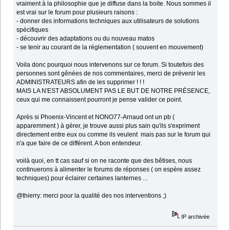
vraiment à la philosophie que je diffuse dans la boite. Nous sommes il
est vrai sur le forum pour plusieurs raisons :
- donner des informations techniques aux utilisateurs de solutions
spécifiques
- découvrir des adaptations ou du nouveau matos
- se tenir au courant de la réglementation ( souvent en mouvement)
Voila donc pourquoi nous intervenons sur ce forum. Si toutefois des
personnes sont gênées de nos commentaires, merci de prévenir les
ADMINISTRATEURS afin de les supprimer ! ! !
MAIS LA N'EST ABSOLUMENT PAS LE BUT DE NOTRE PRÉSENCE,
ceux qui me connaissent pourront je pense valider ce point.
Après si Phoenix-Vincent et NONO77-Arnaud ont un pb (
apparemment ) à gérer, je trouve aussi plus sain qu'ils s'expriment
directement entre eux ou comme ils veulent mais pas sur le forum qui
n'a que faire de ce différent. A bon entendeur.
voilà quoi, en tt cas sauf si on ne raconte que des bêtises, nous
continuerons à alimenter le forums de réponses ( on espère assez
techniques) pour éclairer certaines lanternes ...
@thierry: merci pour la qualité des nos interventions ;)
IP archivée