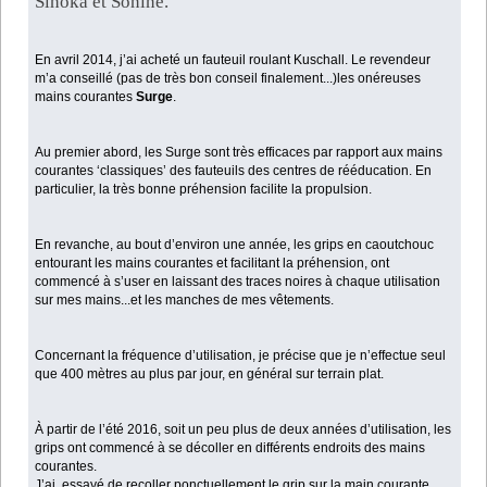
Slhoka et Sonine.
En avril 2014, j’ai acheté un fauteuil roulant Kuschall. Le revendeur
m’a conseillé (pas de très bon conseil finalement...)les onéreuses
mains courantes
Surge
.
Au premier abord, les Surge sont très efficaces par rapport aux mains
courantes ‘classiques’ des fauteuils des centres de rééducation. En
particulier, la très bonne préhension facilite la propulsion.
En revanche, au bout d’environ une année, les grips en caoutchouc
entourant les mains courantes et facilitant la préhension, ont
commencé à s’user en laissant des traces noires à chaque utilisation
sur mes mains...et les manches de mes vêtements.
Concernant la fréquence d’utilisation, je précise que je n’effectue seul
que 400 mètres au plus par jour, en général sur terrain plat.
À partir de l’été 2016, soit un peu plus de deux années d’utilisation, les
grips ont commencé à se décoller en différents endroits des mains
courantes.
J’ai essayé de recoller ponctuellement le grip sur la main courante