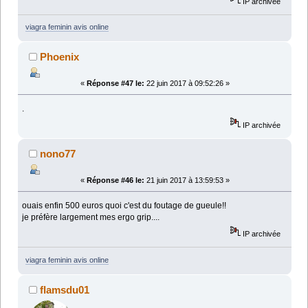
IP archivée
viagra feminin avis online
Phoenix
«
Réponse #47 le:
22 juin 2017 à 09:52:26 »
.
IP archivée
nono77
«
Réponse #46 le:
21 juin 2017 à 13:59:53 »
ouais enfin 500 euros quoi c'est du foutage de gueule!!
je préfère largement mes ergo grip....
IP archivée
viagra feminin avis online
flamsdu01