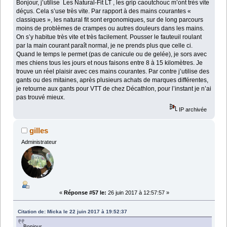
Bonjour, j’utilise Les Natural-Fit LT , les grip caoutchouc m’ont très vite
déçus. Cela s’use très vite. Par rapport à des mains courantes «
classiques », les natural fit sont ergonomiques, sur de long parcours
moins de problèmes de crampes ou autres douleurs dans les mains.
On s’y habitue très vite et très facilement. Pousser le fauteuil roulant
par la main courant paraît normal, je ne prends plus que celle ci.
Quand le temps le permet (pas de canicule ou de gelée), je sors avec
mes chiens tous les jours et nous faisons entre 8 à 15 kilomètres. Je
trouve un réel plaisir avec ces mains courantes. Par contre j’utilise des
gants ou des mitaines, après plusieurs achats de marques différentes,
je retourne aux gants pour VTT de chez Décathlon, pour l’instant je n’ai
pas trouvé mieux.
IP archivée
gilles
Administrateur
«
Réponse #57 le:
26 juin 2017 à 12:57:57 »
Citation de: Micka le 22 juin 2017 à 19:52:37
Bonjour,