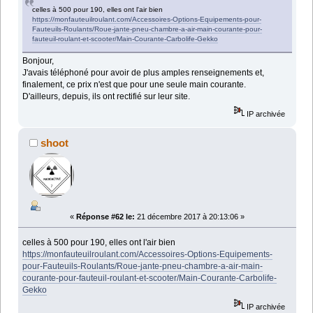
celles à 500 pour 190, elles ont l'air bien
https://monfauteuilroulant.com/Accessoires-Options-Equipements-pour-
Fauteuils-Roulants/Roue-jante-pneu-chambre-a-air-main-courante-pour-
fauteuil-roulant-et-scooter/Main-Courante-Carbolife-Gekko
Bonjour,
J'avais téléphoné pour avoir de plus amples renseignements et,
finalement, ce prix n'est que pour une seule main courante.
D'ailleurs, depuis, ils ont rectifié sur leur site.
IP archivée
shoot
«
Réponse #62 le:
21 décembre 2017 à 20:13:06 »
celles à 500 pour 190, elles ont l'air bien
https://monfauteuilroulant.com/Accessoires-Options-Equipements-
pour-Fauteuils-Roulants/Roue-jante-pneu-chambre-a-air-main-
courante-pour-fauteuil-roulant-et-scooter/Main-Courante-Carbolife-
Gekko
IP archivée