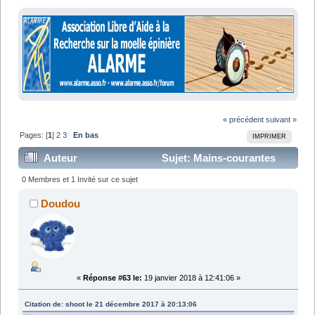
« précédent
suivant »
Pages: [
1
]
2
3
En bas
IMPRIMER
Auteur
Sujet: Mains-courantes
"Surge" et "Surge LT" (Lu 55555 fois)
0 Membres et 1 Invité sur ce sujet
Doudou
«
Réponse #63 le:
19 janvier 2018 à 12:41:06 »
Citation de: shoot le 21 décembre 2017 à 20:13:06