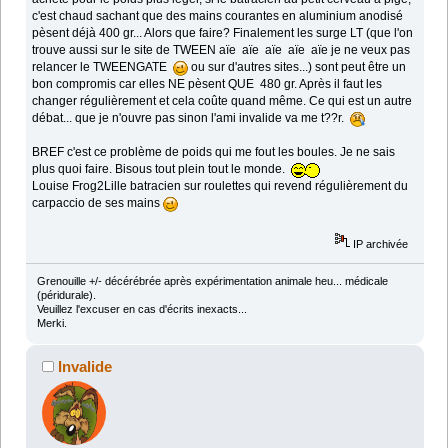
c'est chaud sachant que des mains courantes en aluminium anodisé
pèsent déjà 400 gr... Alors que faire? Finalement les surge LT (que l'on
trouve aussi sur le site de TWEEN aïe aïe aïe aïe aïe je ne veux pas
relancer le TWEENGATE
ou sur d'autres sites...) sont peut être un
bon compromis car elles NE pèsent QUE 480 gr. Après il faut les
changer régulièrement et cela coûte quand même. Ce qui est un autre
débat... que je n'ouvre pas sinon l'ami invalide va me t??r.
BREF c'est ce problème de poids qui me fout les boules. Je ne sais
plus quoi faire. Bisous tout plein tout le monde.
Louise Frog2Lille batracien sur roulettes qui revend régulièrement du
carpaccio de ses mains
IP archivée
Grenouille +/- décérébrée après expérimentation animale heu... médicale
(péridurale).
Veuillez l'excuser en cas d'écrits inexacts...
Merki.
Invalide