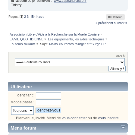
et l'assoce ou je "bénévole":
www.caphandi-asso.fr
Thierry
Pages: [
1
]
2
3
En haut
IMPRIMER
« précédent
suivant »
Association Libre d'Aide a la Recherche sur la Moelle Epiniere
»
LA VIE QUOTIDIENNE
»
Les équipements, les aides techniques
»
Fauteuils roulants
»
Sujet:
Mains-courantes "Surge" et "Surge LT"
Aller à:
Utilisateur
Identifiant:
Mot de passe:
Bienvenue,
Invité
. Merci de
vous connecter
ou de
vous inscrire
.
Menu forum