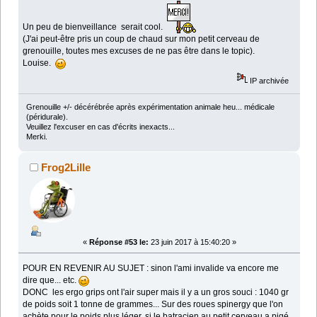
Un peu de bienveillance serait cool.
(J'ai peut-être pris un coup de chaud sur mon petit cerveau de
grenouille, toutes mes excuses de ne pas être dans le topic).
Louise.
IP archivée
Grenouille +/- décérébrée après expérimentation animale heu... médicale
(péridurale).
Veuillez l'excuser en cas d'écrits inexacts...
Merki.
Frog2Lille
«
Réponse #53 le:
23 juin 2017 à 15:40:20 »
POUR EN REVENIR AU SUJET : sinon l'ami invalide va encore me
dire que... etc.
DONC les ergo grips ont l'air super mais il y a un gros souci : 1040 gr
de poids soit 1 tonne de grammes... Sur des roues spinergy que l'on
achète pour le poids plus léger, si le batracien au petit cerveau a pigé,