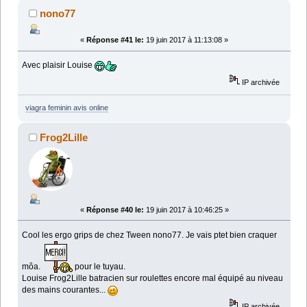
nono77
«
Réponse #41 le:
19 juin 2017 à 11:13:08 »
Avec plaisir Louise
IP archivée
viagra feminin avis online
Frog2Lille
«
Réponse #40 le:
19 juin 2017 à 10:46:25 »
Cool les ergo grips de chez Tween nono77. Je vais ptet bien craquer
môa.
pour le tuyau.
Louise Frog2Lille batracien sur roulettes encore mal équipé au niveau
des mains courantes...
IP archivée