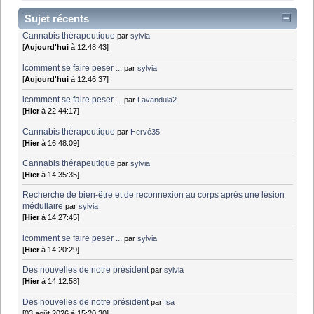
Sujet récents
Cannabis thérapeutique
par
sylvia
[
Aujourd'hui
à 12:48:43]
lcomment se faire peser ...
par
sylvia
[
Aujourd'hui
à 12:46:37]
lcomment se faire peser ...
par
Lavandula2
[
Hier
à 22:44:17]
Cannabis thérapeutique
par
Hervé35
[
Hier
à 16:48:09]
Cannabis thérapeutique
par
sylvia
[
Hier
à 14:35:35]
Recherche de bien-être et de reconnexion au corps après une lésion
médullaire
par
sylvia
[
Hier
à 14:27:45]
lcomment se faire peser ...
par
sylvia
[
Hier
à 14:20:29]
Des nouvelles de notre président
par
sylvia
[
Hier
à 14:12:58]
Des nouvelles de notre président
par
Isa
[03 août 2026 à 15:20:30]