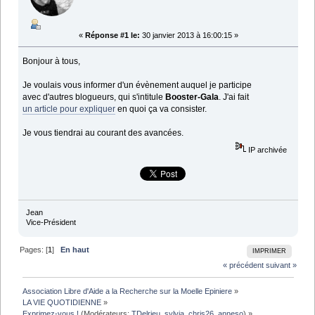
«
Réponse #1 le:
30 janvier 2013 à 16:00:15 »
Bonjour à tous,
Je voulais vous informer d'un évènement auquel je participe
avec d'autres blogueurs, qui s'intitule
Booster-Gala
. J'ai fait
un article pour expliquer
en quoi ça va consister.
Je vous tiendrai au courant des avancées.
IP archivée
Jean
Vice-Président
Pages: [
1
]
En haut
IMPRIMER
« précédent
suivant »
Association Libre d'Aide a la Recherche sur la Moelle Epiniere
»
LA VIE QUOTIDIENNE
»
Exprimez-vous !
(Modérateurs:
TDelrieu
,
sylvia
,
chris26
,
anneso
) »