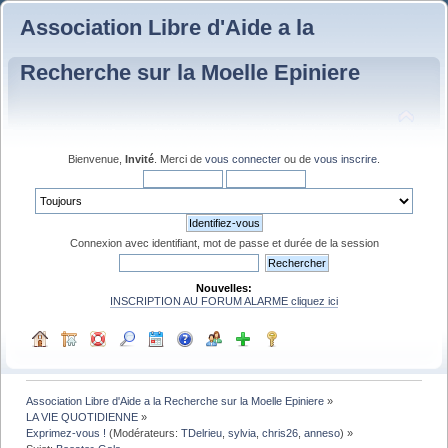
Association Libre d'Aide a la
Recherche sur la Moelle Epiniere
Bienvenue,
Invité
. Merci de
vous connecter
ou de
vous inscrire
.
Connexion avec identifiant, mot de passe et durée de la session
Nouvelles:
INSCRIPTION AU FORUM ALARME cliquez ici
Association Libre d'Aide a la Recherche sur la Moelle Epiniere
»
LA VIE QUOTIDIENNE
»
Exprimez-vous !
(Modérateurs:
TDelrieu
,
sylvia
,
chris26
,
anneso
) »