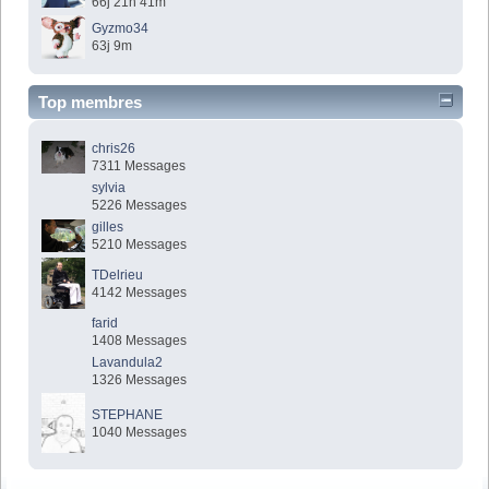
66j 21h 41m
Gyzmo34
63j 9m
Top membres
chris26
7311 Messages
sylvia
5226 Messages
gilles
5210 Messages
TDelrieu
4142 Messages
farid
1408 Messages
Lavandula2
1326 Messages
STEPHANE
1040 Messages