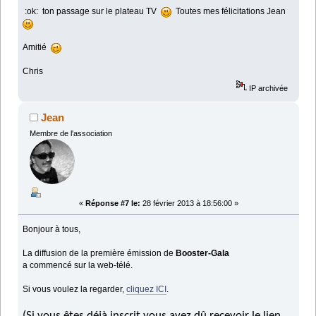
:ok: ton passage sur le plateau TV
Toutes mes félicitations Jean
Amitié
Chris
IP archivée
Jean
Membre de l'association
«
Réponse #7 le:
28 février 2013 à 18:56:00 »
Bonjour à tous,
La diffusion de la première émission de
Booster-Gala
a commencé sur la web-télé.
Si vous voulez la regarder,
cliquez ICI
.
(Si vous êtes déjà inscrit vous avez dû recevoir le lien