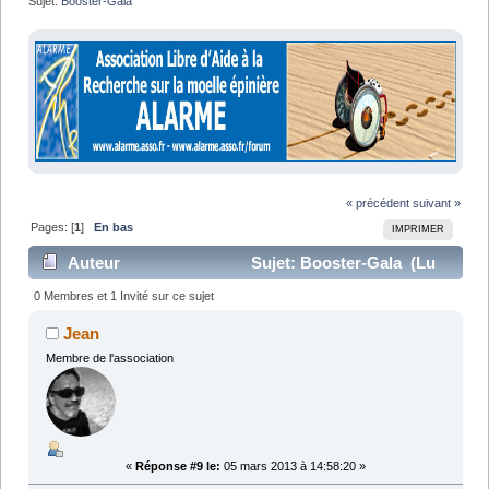
Sujet:
Booster-Gala
« précédent
suivant »
Pages: [
1
]
En bas
IMPRIMER
Auteur
Sujet: Booster-Gala (Lu
9897 fois)
0 Membres et 1 Invité sur ce sujet
Jean
Membre de l'association
«
Réponse #9 le:
05 mars 2013 à 14:58:20 »