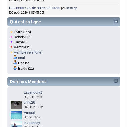
Des nouvelles de notre président
par
misterjp
[03 août 2026 à 07:45:53]
Qui est en ligne
Invités: 774
Robots: 12
Caché: 0
Membres: 1
Membres en ligne
:
mad
DotBot
Baidu (11)
Derniers Membres
Lavandula2
93j 21h 29m
chris26
84j 19h 56m
Arnaud
83j 9h 36m
charlieboy