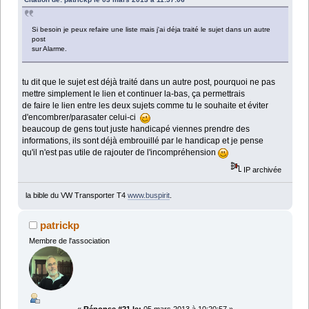
Si besoin je peux refaire une liste mais j'ai déja traité le sujet dans un autre
post
sur Alarme.
tu dit que le sujet est déjà traité dans un autre post, pourquoi ne pas
mettre simplement le lien et continuer la-bas, ça permettrais
de faire le lien entre les deux sujets comme tu le souhaite et éviter
d'encombrer/parasater celui-ci
beaucoup de gens tout juste handicapé viennes prendre des
informations, ils sont déjà embrouillé par le handicap et je pense
qu'il n'est pas utile de rajouter de l'incompréhension
IP archivée
la bible du VW Transporter T4
www.buspirit
.
patrickp
Membre de l'association
«
Réponse #21 le:
05 mars 2013 à 10:20:57 »