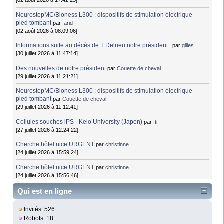
[02 août 2026 à 17:42:25]
NeurostepMC/Bioness L300 : dispositifs de stimulation électrique -
pied tombant
par
farid
[02 août 2026 à 08:09:06]
Informations suite au décès de T Delrieu notre président .
par
gilles
[30 juillet 2026 à 11:47:14]
Des nouvelles de notre président
par
Couette de cheval
[29 juillet 2026 à 11:21:21]
NeurostepMC/Bioness L300 : dispositifs de stimulation électrique -
pied tombant
par
Couette de cheval
[29 juillet 2026 à 11:12:41]
Cellules souches iPS - Keio University (Japon)
par
fti
[27 juillet 2026 à 12:24:22]
Cherche hôtel nice URGENT
par
christinne
[24 juillet 2026 à 15:59:24]
Cherche hôtel nice URGENT
par
christinne
[24 juillet 2026 à 15:56:46]
Qui est en ligne
Invités: 526
Robots: 18