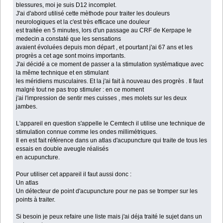
blessures, moi je suis D12 incomplet.
J'ai d'abord utilisé cette mèthode pour traiter les douleurs
neurologiques et la c'est très efficace une douleur
est traitée en 5 minutes, lors d'un passage au CRF de Kerpape le
medecin a constaté que les sensations
avaient évoluées depuis mon départ , et pourtant j'ai 67 ans et les
progrès a cet age sont moins importants.
J'ai décidé a ce moment de passer a la stimulation systématique avec
la même technique et en stimulant
les méridiens musculaires. Et la j'ai fait à nouveau des progrès . Il faut
malgré tout ne pas trop stimuler : en ce moment
j'ai l'impression de sentir mes cuisses , mes molets sur les deux
jambes.
L'appareil en question s'appelle le Cemtech il utilise une technique de
stimulation connue comme les ondes millimétriques.
Il en est fait référence dans un atlas d'acupuncture qui traite de tous les
essais en double aveugle réalisés
en acupuncture.
Pour utiliser cet appareil il faut aussi donc :
Un atlas
Un détecteur de point d'acupuncture pour ne pas se tromper sur les
points à traiter.
Si besoin je peux refaire une liste mais j'ai déja traité le sujet dans un