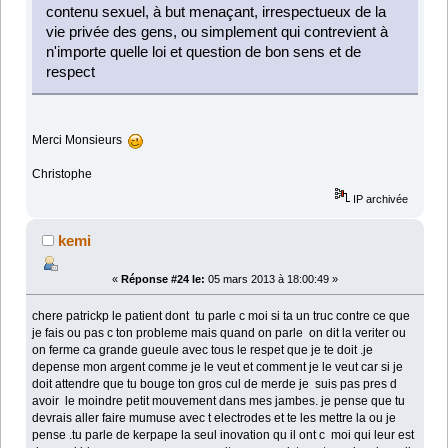
contenu sexuel, à but menaçant, irrespectueux de la
vie privée des gens, ou simplement qui contrevient à
n'importe quelle loi et question de bon sens et de
respect
Merci Monsieurs
Christophe
IP archivée
kemi
«
Réponse #24 le:
05 mars 2013 à 18:00:49 »
chere patrickp le patient dont tu parle c moi si ta un truc contre ce que
je fais ou pas c ton probleme mais quand on parle on dit la veriter ou
on ferme ca grande gueule avec tous le respet que je te doit .je
depense mon argent comme je le veut et comment je le veut car si je
doit attendre que tu bouge ton gros cul de merde je suis pas pres d
avoir le moindre petit mouvement dans mes jambes. je pense que tu
devrais aller faire mumuse avec t electrodes et te les mettre la ou je
pense .tu parle de kerpape la seul inovation qu il ont c moi qui leur est