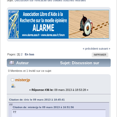
Sujet:
Discussion sur l'efficacité des cellules souches neurales
« précédent
suivant »
Pages: [
1
]
2
En bas
IMPRIMER
Auteur
Sujet: Discussion sur
l'efficacité des cellules souches neurales (Lu 24091
0 Membres et 1 Invité sur ce sujet
fois)
misterjp
«
Réponse #36 le:
09 mars 2013 à 18:53:28 »
Citation de: éric le 09 mars 2013 à 18:45:41
Citation de: misterjp le 09 mars 2013 à 16:51:56