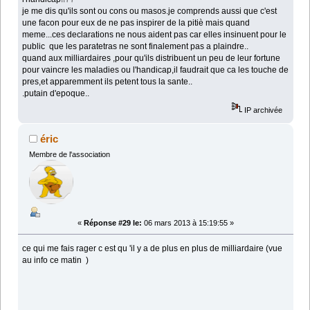
je me dis qu'ils sont ou cons ou masos.je comprends aussi que c'est
une facon pour eux de ne pas inspirer de la pitiè mais quand
meme...ces declarations ne nous aident pas car elles insinuent pour le
public que les paratetras ne sont finalement pas a plaindre..
quand aux milliardaires ,pour qu'ils distribuent un peu de leur fortune
pour vaincre les maladies ou l'handicap,il faudrait que ca les touche de
pres,et apparemment ils petent tous la sante..
.putain d'epoque..
IP archivée
éric
Membre de l'association
«
Réponse #29 le:
06 mars 2013 à 15:19:55 »
ce qui me fais rager c est qu 'il y a de plus en plus de milliardaire (vue
au info ce matin )