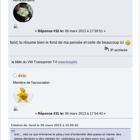
Administrateur
«
Réponse #32 le:
06 mars 2013 à 17:59:51 »
farid, tu résume bien le fond de ma pensée et celle de beaucoup ici
IP archivée
la bible du VW Transporter T4
www.buspirit
.
éric
Membre de l'association
«
Réponse #31 le:
06 mars 2013 à 17:54:43 »
Citation de: farid le 06 mars 2013 à 16:00:42
eric,...moi ce qui m'enerve le plus,c'est d'entendre des paras et meme des
tetras declarer a des medias (tv ,radio)que ça va bien pour eux ,qu'ils