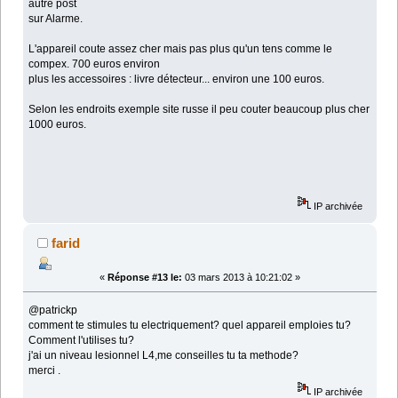
autre post
sur Alarme.
L'appareil coute assez cher mais pas plus qu'un tens comme le
compex. 700 euros environ
plus les accessoires : livre détecteur... environ une 100 euros.
Selon les endroits exemple site russe il peu couter beaucoup plus cher
1000 euros.
IP archivée
farid
«
Réponse #13 le:
03 mars 2013 à 10:21:02 »
@patrickp
comment te stimules tu electriquement? quel appareil emploies tu?
Comment l'utilises tu?
j'ai un niveau lesionnel L4,me conseilles tu ta methode?
merci .
IP archivée