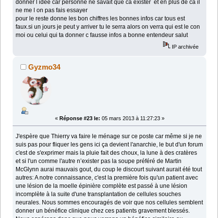
donner l idee car personne ne savait que ca exister et en plus de ca il
ne me l on pas fais essayer
pour le reste donne les bon chiffres les bonnes infos car tous est
faux.si un jours je peut y arriver tu le serra alors on verra qui est le con
moi ou celui qui ta donner c fausse infos a bonne entendeur salut
IP archivée
Gyzmo34
«
Réponse #23 le:
05 mars 2013 à 11:27:23 »
J'espère que Thierry va faire le ménage sur ce poste car même si je ne
suis pas pour fliquer les gens ici ça devient l'anarchie, le but d'un forum
c'est de s'exprimer mais la pluie fait des choux, la lune à des cratères
et si l'un comme l'autre n’exister pas la soupe préféré de Martin
McGlynn aurai mauvais gout, du coup le discourt suivant aurait été tout
autres: A notre connaissance, c'est la première fois qu'un patient avec
une lésion de la moelle épinière complète est passé à une lésion
incomplète à la suite d'une transplantation de cellules souches
neurales. Nous sommes encouragés de voir que nos cellules semblent
donner un bénéfice clinique chez ces patients gravement blessés.