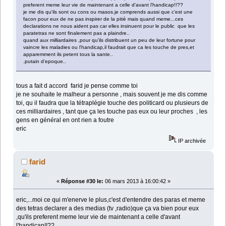
preferent meme leur vie de maintenant a celle d'avant l'handicap!!??
je me dis qu'ils sont ou cons ou masos.je comprends aussi que c'est une
facon pour eux de ne pas inspirer de la pitiè mais quand meme...ces
declarations ne nous aident pas car elles insinuent pour le public que les
paratetras ne sont finalement pas a plaindre..
quand aux milliardaires ,pour qu'ils distribuent un peu de leur fortune pour
vaincre les maladies ou l'handicap,il faudrait que ca les touche de pres,et
apparemment ils petent tous la sante..
.putain d'epoque..
tous a fait d accord farid je pense comme toi
je ne souhaite le malheur a personne , mais souvent je me dis comme
toi, qu il faudra que la tétraplégie touche des politicard ou plusieurs de
ces milliardaires , tant que ça les touche pas eux ou leur proches , les
gens en général en ont rien a foutre
eric
IP archivée
farid
«
Réponse #30 le:
06 mars 2013 à 16:00:42 »
eric,...moi ce qui m'enerve le plus,c'est d'entendre des paras et meme
des tetras declarer a des medias (tv ,radio)que ça va bien pour eux
,qu'ils preferent meme leur vie de maintenant a celle d'avant
l'handicap!!??