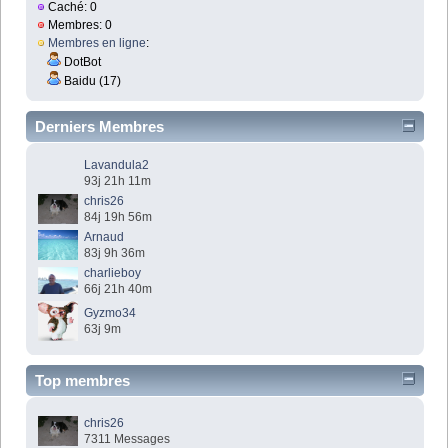
Caché: 0
Membres: 0
Membres en ligne
:
DotBot
Baidu (17)
Derniers Membres
Lavandula2
93j 21h 11m
chris26
84j 19h 56m
Arnaud
83j 9h 36m
charlieboy
66j 21h 40m
Gyzmo34
63j 9m
Top membres
chris26
7311 Messages