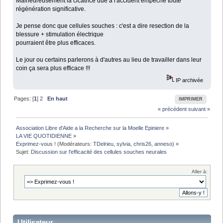
Malheureusement la cicatrice due à l'accident empêche toute
régénération significative.
Je pense donc que cellules souches : c'est a dire resection de la
blessure + stimulation électrique
pourraient être plus efficaces.
Le jour ou certains parlerons à d'autres au lieu de travailler dans leur
coin ça sera plus efficace !!!
IP archivée
Pages: [
1
]
2
En haut
IMPRIMER
« précédent
suivant »
Association Libre d'Aide a la Recherche sur la Moelle Epiniere
»
LA VIE QUOTIDIENNE
»
Exprimez-vous !
(Modérateurs:
TDelrieu
,
sylvia
,
chris26
,
anneso
) »
Sujet:
Discussion sur l'efficacité des cellules souches neurales
Aller à:
Utilisateur