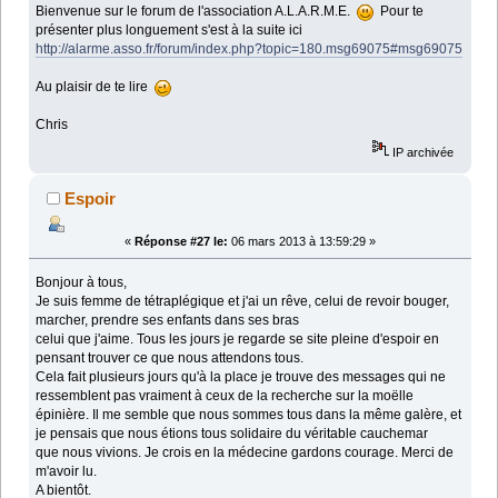
Bienvenue sur le forum de l'association A.L.A.R.M.E.
Pour te
présenter plus longuement s'est à la suite ici
http://alarme.asso.fr/forum/index.php?topic=180.msg69075#msg69075
Au plaisir de te lire
Chris
IP archivée
Espoir
«
Réponse #27 le:
06 mars 2013 à 13:59:29 »
Bonjour à tous,
Je suis femme de tétraplégique et j'ai un rêve, celui de revoir bouger,
marcher, prendre ses enfants dans ses bras
celui que j'aime. Tous les jours je regarde se site pleine d'espoir en
pensant trouver ce que nous attendons tous.
Cela fait plusieurs jours qu'à la place je trouve des messages qui ne
ressemblent pas vraiment à ceux de la recherche sur la moëlle
épinière. Il me semble que nous sommes tous dans la même galère, et
je pensais que nous étions tous solidaire du véritable cauchemar
que nous vivions. Je crois en la médecine gardons courage. Merci de
m'avoir lu.
A bientôt.