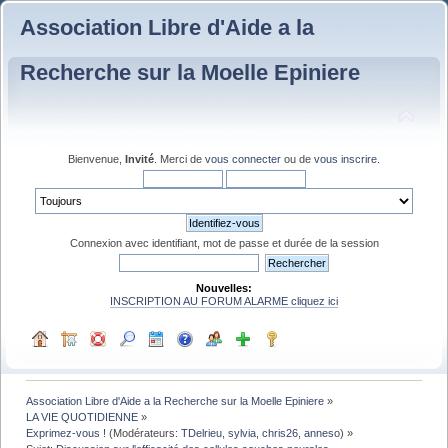
Association Libre d'Aide a la
Recherche sur la Moelle Epiniere
Bienvenue,
Invité
. Merci de
vous connecter
ou de
vous inscrire
.
Connexion avec identifiant, mot de passe et durée de la session
Nouvelles:
INSCRIPTION AU FORUM ALARME cliquez ici
Association Libre d'Aide a la Recherche sur la Moelle Epiniere
»
LA VIE QUOTIDIENNE
»
Exprimez-vous !
(Modérateurs:
TDelrieu
,
sylvia
,
chris26
,
anneso
) »