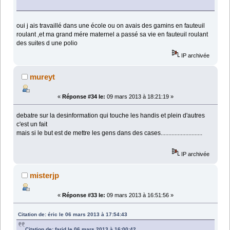
oui j ais travaillé dans une école ou on avais des gamins en fauteuil
roulant ,et ma grand mére maternel a passé sa vie en fauteuil roulant
des suites d une polio
IP archivée
mureyt
«
Réponse #34 le:
09 mars 2013 à 18:21:19 »
debatre sur la desinformation qui touche les handis et plein d'autres
c'est un fait
mais si le but est de mettre les gens dans des cases...........................
IP archivée
misterjp
«
Réponse #33 le:
09 mars 2013 à 16:51:56 »
Citation de: éric le 06 mars 2013 à 17:54:43
Citation de: farid le 06 mars 2013 à 16:00:42