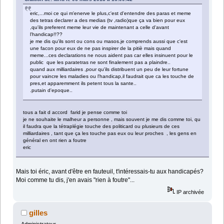
eric,...moi ce qui m'enerve le plus,c'est d'entendre des paras et meme
des tetras declarer a des medias (tv ,radio)que ça va bien pour eux
,qu'ils preferent meme leur vie de maintenant a celle d'avant
l'handicap!!??
je me dis qu'ils sont ou cons ou masos.je comprends aussi que c'est
une facon pour eux de ne pas inspirer de la pitiè mais quand
meme...ces declarations ne nous aident pas car elles insinuent pour le
public que les paratetras ne sont finalement pas a plaindre..
quand aux milliardaires ,pour qu'ils distribuent un peu de leur fortune
pour vaincre les maladies ou l'handicap,il faudrait que ca les touche de
pres,et apparemment ils petent tous la sante..
.putain d'epoque..
tous a fait d accord farid je pense comme toi
je ne souhaite le malheur a personne , mais souvent je me dis comme toi, qu
il faudra que la tétraplégie touche des politicard ou plusieurs de ces
milliardaires , tant que ça les touche pas eux ou leur proches , les gens en
général en ont rien a foutre
eric
Mais toi éric, avant d'être en fauteuil, t'intéressais-tu aux handicapés?
Moi comme tu dis, j'en avais "rien à foutre"...
IP archivée
gilles