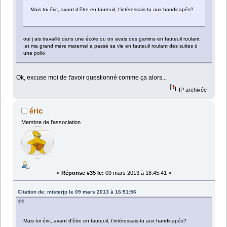
Mais toi éric, avant d'être en fauteuil, t'intéressais-tu aux handicapés?
oui j ais travaillé dans une école ou on avais des gamins en fauteuil roulant
,et ma grand mére maternel a passé sa vie en fauteuil roulant des suites d
une polio
Ok, excuse moi de t'avoir questionné comme ça alors...
IP archivée
éric
Membre de l'association
«
Réponse #35 le:
09 mars 2013 à 18:45:41 »
Citation de: misterjp le 09 mars 2013 à 16:51:56
Mais toi éric, avant d'être en fauteuil, t'intéressais-tu aux handicapés?