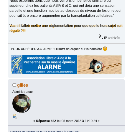
Nous espérons donc que nous verrons un bénéfice similaire ou
supérieur chez les patients ASIA B et C, qui ont déjà une sensation
partielle et une fonction motrice au-dessous du niveau de lésion et qui
pourrait être encore augmentée par la transplantation cellulaires."
Vas-t-il falloir mettre une réglementation pour que que le hors sujet soit
régulé ?!!!
IP archivée
POUR ADHÉRER A ALARME ? Il suffit de cliquer sur la bannière
gilles
Administrateur
«
Réponse #22 le:
05 mars 2013 à 11:10:24 »
Citation de: patrickp le 03 mars 2013 à 11:57:06