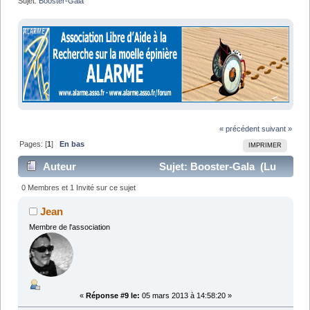
Sujet:
Booster-Gala
« précédent
suivant »
Pages: [
1
]
En bas
IMPRIMER
Auteur
Sujet: Booster-Gala (Lu
9894 fois)
0 Membres et 1 Invité sur ce sujet
Jean
Membre de l'association
«
Réponse #9 le:
05 mars 2013 à 14:58:20 »