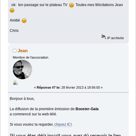
:ok: ton passage sur le plateau TV
Toutes mes félicitations Jean
Amitié
Chris
IP archivée
Jean
Membre de l'association
«
Réponse #7 le:
28 février 2013 à 18:56:00 »
Bonjour à tous,
La diffusion de la première émission de
Booster-Gala
a commencé sur la web-télé.
Si vous voulez la regarder,
cliquez ICI
.
(Si vous êtes déjà inscrit vous avez dû recevoir le lien