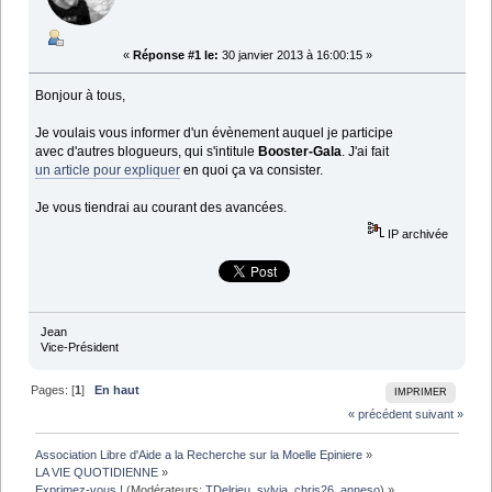
«
Réponse #1 le:
30 janvier 2013 à 16:00:15 »
Bonjour à tous,
Je voulais vous informer d'un évènement auquel je participe
avec d'autres blogueurs, qui s'intitule
Booster-Gala
. J'ai fait
un article pour expliquer
en quoi ça va consister.
Je vous tiendrai au courant des avancées.
IP archivée
Jean
Vice-Président
Pages: [
1
]
En haut
IMPRIMER
« précédent
suivant »
Association Libre d'Aide a la Recherche sur la Moelle Epiniere
»
LA VIE QUOTIDIENNE
»
Exprimez-vous !
(Modérateurs:
TDelrieu
,
sylvia
,
chris26
,
anneso
) »