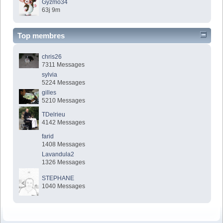
Gyzmo34
63j 9m
Top membres
chris26
7311 Messages
sylvia
5224 Messages
gilles
5210 Messages
TDelrieu
4142 Messages
farid
1408 Messages
Lavandula2
1326 Messages
STEPHANE
1040 Messages