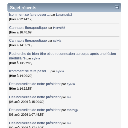
Sujet récents
lcomment se faire peser ...
par
Lavandula2
[
Hier
à 22:44:17]
Cannabis thérapeutique
par
Hervé35
[
Hier
à 16:48:09]
Cannabis thérapeutique
par
sylvia
[
Hier
à 14:35:35]
Recherche de bien-être et de reconnexion au corps après une lésion
médullaire
par
sylvia
[
Hier
à 14:27:45]
lcomment se faire peser ...
par
sylvia
[
Hier
à 14:20:29]
Des nouvelles de notre président
par
sylvia
[
Hier
à 14:12:58]
Des nouvelles de notre président
par
Isa
[03 août 2026 à 15:20:30]
Des nouvelles de notre président
par
misterjp
[03 août 2026 à 07:45:53]
Des nouvelles de notre président
par
Isa
[02 août 2026 à 17:42:25]