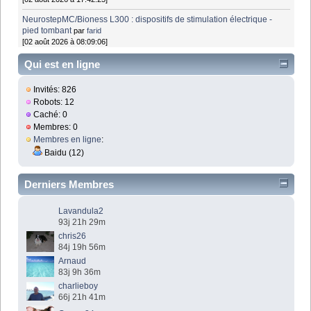
NeurostepMC/Bioness L300 : dispositifs de stimulation électrique -
pied tombant
par
farid
[02 août 2026 à 08:09:06]
Qui est en ligne
Invités: 826
Robots: 12
Caché: 0
Membres: 0
Membres en ligne
:
Baidu (12)
Derniers Membres
Lavandula2
93j 21h 29m
chris26
84j 19h 56m
Arnaud
83j 9h 36m
charlieboy
66j 21h 41m