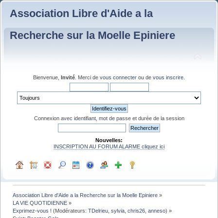
Association Libre d'Aide a la
Recherche sur la Moelle Epiniere
Bienvenue,
Invité
. Merci de
vous connecter
ou de
vous inscrire
.
Connexion avec identifiant, mot de passe et durée de la session
Nouvelles:
INSCRIPTION AU FORUM ALARME cliquez ici
Association Libre d'Aide a la Recherche sur la Moelle Epiniere
»
LA VIE QUOTIDIENNE
»
Exprimez-vous !
(Modérateurs:
TDelrieu
,
sylvia
,
chris26
,
anneso
) »