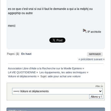
es ce que c'est vrai si oui il faut le demande a qui a la mdphj ou
aggephip ou autre
merci
IP archivée
Pages: [
1
]
En haut
IMPRIMER
« précédent
suivant »
Association Libre d'Aide a la Recherche sur la Moelle Epiniere
»
LA VIE QUOTIDIENNE
»
Les équipements, les aides techniques
»
Voiture et déplacements
»
Sujet:
aide pour achat une voiture
Aller à: