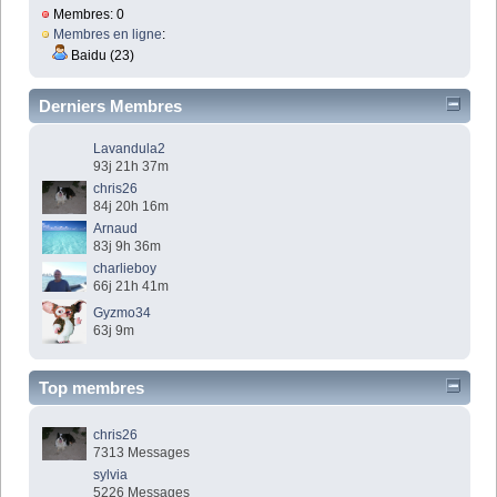
Membres: 0
Membres en ligne
:
Baidu (23)
Derniers Membres
Lavandula2
93j 21h 37m
chris26
84j 20h 16m
Arnaud
83j 9h 36m
charlieboy
66j 21h 41m
Gyzmo34
63j 9m
Top membres
chris26
7313 Messages
sylvia
5226 Messages