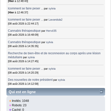
[
Hier
à 12:48:43]
lcomment se faire peser ...
par
sylvia
[
Hier
à 12:46:37]
lcomment se faire peser ...
par
Lavandula2
[08 août 2026 à 22:44:17]
Cannabis thérapeutique
par
Hervé35
[08 août 2026 à 16:48:09]
Cannabis thérapeutique
par
sylvia
[08 août 2026 à 14:35:35]
Recherche de bien-être et de reconnexion au corps après une lésion
médullaire
par
sylvia
[08 août 2026 à 14:27:45]
lcomment se faire peser ...
par
sylvia
[08 août 2026 à 14:20:29]
Des nouvelles de notre président
par
sylvia
[08 août 2026 à 14:12:58]
Qui est en ligne
Invités: 1048
Robots: 23
Caché: 0