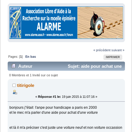
« précédent
suivant »
Pages: [
1
]
En bas
IMPRIMER
Auteur
Sujet: aide pour achat une
voiture (Lu 6484 fois)
0 Membres et 1 Invité sur ce sujet
titirigole
«
Réponse #1 le:
19 juin 2015 à 11:07:16 »
bonjours j''était l'anpe pour handicape a paris en 2000
et le mec m'a parler d'une aide pour achat d'une voiture
et là il m'a préciser c'est juste une voiture neuf et non voiture occassion