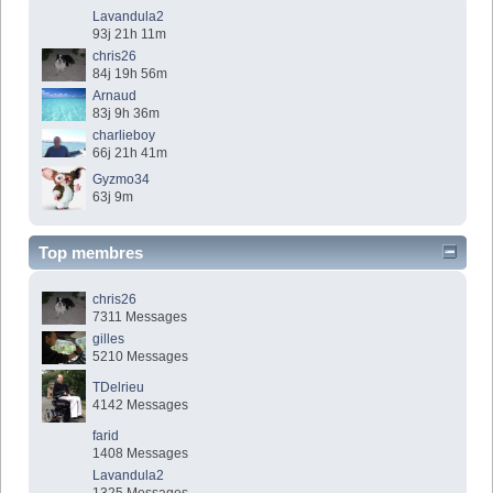
Lavandula2
93j 21h 11m
chris26
84j 19h 56m
Arnaud
83j 9h 36m
charlieboy
66j 21h 41m
Gyzmo34
63j 9m
Top membres
chris26
7311 Messages
gilles
5210 Messages
TDelrieu
4142 Messages
farid
1408 Messages
Lavandula2