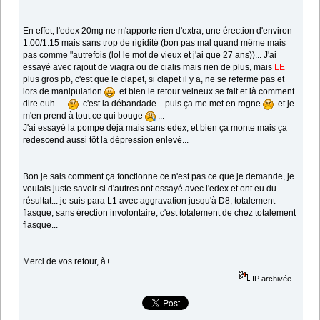
En effet, l'edex 20mg ne m'apporte rien d'extra, une érection d'environ
1:00/1:15 mais sans trop de rigidité (bon pas mal quand même mais
pas comme "autrefois (lol le mot de vieux et j'ai que 27 ans))... J'ai
essayé avec rajout de viagra ou de cialis mais rien de plus, mais
LE
plus gros pb, c'est que le clapet, si clapet il y a, ne se referme pas et
lors de manipulation
et bien le retour veineux se fait et là comment
dire euh.....
c'est la débandade... puis ça me met en rogne
et je
m'en prend à tout ce qui bouge
...
J'ai essayé la pompe déjà mais sans edex, et bien ça monte mais ça
redescend aussi tôt la dépression enlevé...
Bon je sais comment ça fonctionne ce n'est pas ce que je demande, je
voulais juste savoir si d'autres ont essayé avec l'edex et ont eu du
résultat... je suis para L1 avec aggravation jusqu'à D8, totalement
flasque, sans érection involontaire, c'est totalement de chez totalement
flasque...
Merci de vos retour, à+
IP archivée