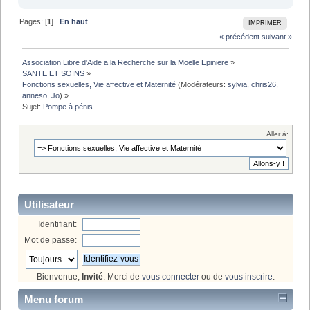
Pages: [
1
]
En haut
IMPRIMER
« précédent
suivant »
Association Libre d'Aide a la Recherche sur la Moelle Epiniere
»
SANTE ET SOINS
»
Fonctions sexuelles, Vie affective et Maternité
(Modérateurs:
sylvia
,
chris26
,
anneso
,
Jo
) »
Sujet:
Pompe à pénis
Aller à:
Utilisateur
Identifiant:
Mot de passe:
Bienvenue,
Invité
. Merci de
vous connecter
ou de
vous inscrire
.
Menu forum