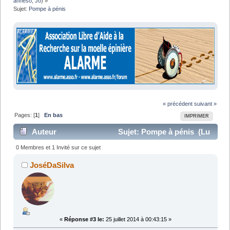
anneso
,
Jo
) »
Sujet:
Pompe à pénis
« précédent
suivant »
Pages: [
1
]
En bas
IMPRIMER
Auteur
Sujet: Pompe à pénis (Lu
11221 fois)
0 Membres et 1 Invité sur ce sujet
JoséDaSilva
«
Réponse #3 le:
25 juillet 2014 à 00:43:15 »