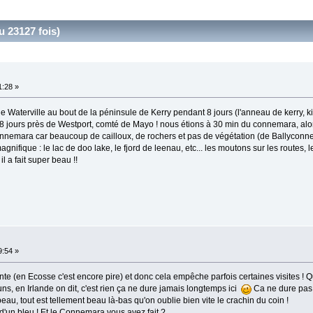
u 23127 fois)
1:28 »
de Waterville au bout de la péninsule de Kerry pendant 8 jours (l'anneau de kerry, kil
ours près de Westport, comté de Mayo ! nous étions à 30 min du connemara, alors
nnemara car beaucoup de cailloux, de rochers et pas de végétation (de Ballyconnel
nifique : le lac de doo lake, le fjord de leenau, etc... les moutons sur les routes, l
l a fait super beau !!
9:54 »
nte (en Ecosse c'est encore pire) et donc cela empêche parfois certaines visites ! 
s, en Irlande on dit, c'est rien ça ne dure jamais longtemps ici
Ca ne dure pas 
beau, tout est tellement beau là-bas qu'on oublie bien vite le crachin du coin !
d'un bleu ! Et le Connemara vous avez fait ?