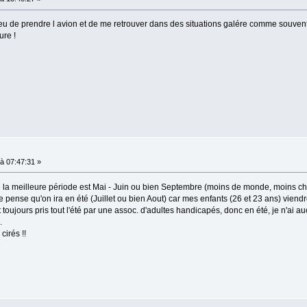
leu de prendre l avion et de me retrouver dans des situations galére comme souvent 
ure !
à 07:47:31 »
que la meilleure période est Mai - Juin ou bien Septembre (moins de monde, moins ch
pense qu'on ira en été (Juillet ou bien Aout) car mes enfants (26 et 23 ans) viendr
 toujours pris tout l'été par une assoc. d'adultes handicapés, donc en été, je n'ai 
.
cirés !!