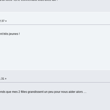
2:37 »
nt très jeunes !
1:31 »
ttends que mes 2 filles grandissent un peu pour nous aider alors ....