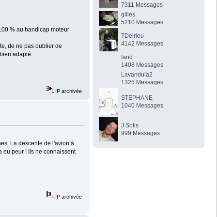
7311 Messages
gilles
5210 Messages
à 100 % au handicap moteur
TDelrieu
4142 Messages
gîte, de ne pas oublier de
 bien adapté.
farid
1408 Messages
Lavandula2
1325 Messages
IP archivée
STEPHANE
1040 Messages
J.Solis
999 Messages
es. La descente de l'avion à
 eu peur ! Ils ne connaissent
IP archivée