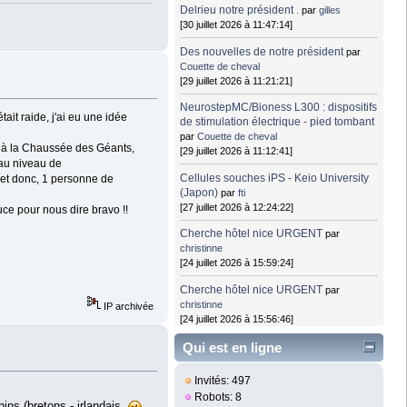
Delrieu notre président .
par
gilles
[30 juillet 2026 à 11:47:14]
Des nouvelles de notre président
par
Couette de cheval
[29 juillet 2026 à 11:21:21]
NeurostepMC/Bioness L300 : dispositifs
ait raide, j'ai eu une idée
de stimulation électrique - pied tombant
par
Couette de cheval
ler à la Chaussée des Géants,
[29 juillet 2026 à 11:12:41]
, au niveau de
Cellules souches iPS - Keio University
) et donc, 1 personne de
(Japon)
par
fti
[27 juillet 2026 à 12:24:22]
uce pour nous dire bravo !!
Cherche hôtel nice URGENT
par
christinne
[24 juillet 2026 à 15:59:24]
Cherche hôtel nice URGENT
par
christinne
IP archivée
[24 juillet 2026 à 15:56:46]
Qui est en ligne
Invités: 497
Robots: 8
hins (bretons - irlandais