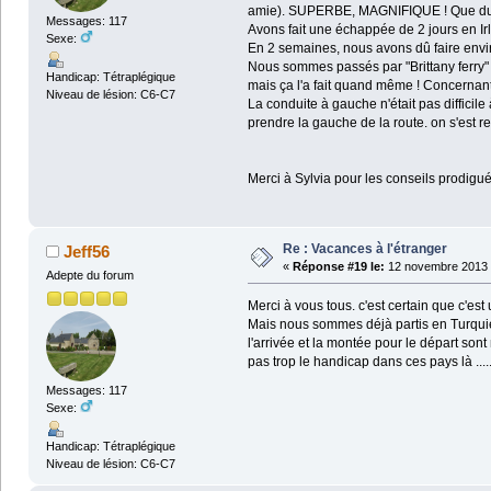
amie). SUPERBE, MAGNIFIQUE ! Que du b
Messages: 117
Avons fait une échappée de 2 jours en I
Sexe:
En 2 semaines, nous avons dû faire envir
Nous sommes passés par "Brittany ferry" 
Handicap: Tétraplégique
mais ça l'a fait quand même ! Concernant 
Niveau de lésion: C6-C7
La conduite à gauche n'était pas difficile 
prendre la gauche de la route. on s'est re
Merci à Sylvia pour les conseils prodigué
Re : Vacances à l'étranger
Jeff56
«
Réponse #19 le:
12 novembre 2013 
Adepte du forum
Merci à vous tous. c'est certain que c'est 
Mais nous sommes déjà partis en Turquie 
l'arrivée et la montée pour le départ son
pas trop le handicap dans ces pays là ....
Messages: 117
Sexe:
Handicap: Tétraplégique
Niveau de lésion: C6-C7