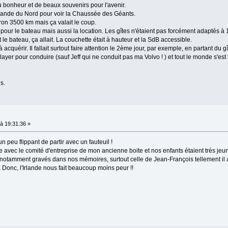
onheur et de beaux souvenirs pour l'avenir.
rlande du Nord pour voir la Chaussée des Géants.
on 3500 km mais ça valait le coup.
pour le bateau mais aussi la location. Les gîtes n'étaient pas forcément adaptés 
le bateau, ça allait. La couchette était à hauteur et la SdB accessible.
à acquérir. Il fallait surtout faire attention le 2ème jour, par exemple, en partant du 
layer pour conduire (sauf Jeff qui ne conduit pas ma Volvo ! ) et tout le monde s'est
s.
à 19:31:36 »
un peu flippant de partir avec un fauteuil !
avec le comité d'entreprise de mon ancienne boite et nos enfants étaient très jeun
t notamment gravés dans nos mémoires, surtout celle de Jean-François tellement il a
. Donc, l'Irlande nous fait beaucoup moins peur !!