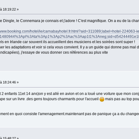
à 18:19:22 »
e de Dingle, le Connemara je connais et j'adore ! C'est magnifique. On a eu de la chanc
/www.booking.com/hotel/ie/carnabayhotel.fr.html?aid=311089;label=hotel-224063-ie
0944%3Apl%3Ata%3Ap1%3Ap2%3Aac%3Aap1t1%3Aneg;sid=d54244491e1b0d04
s en Irlande car souvent ils accueillent des musiciens et les soirées sont super !
iser les adaptations et voir si cela vous convient. Il y a un guide qui donne pas ma
handicapées), j'essaye de vous donner ces références au plus vite
à 18:24:46 »
nt 2 enfants 11et 14 ans)on y est allé en avion et on a loué une voiture que mon conj
pe sur un livre .des gens toujours charmants pour l'accueil
mais pas au top po
raiment en quoi consiste l'amenagement.maintenant pas de panique ça a du changer
à 15:48:27 »