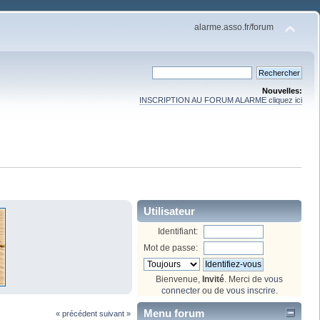
alarme.asso.fr/forum
Nouvelles:
INSCRIPTION AU FORUM ALARME cliquez ici
Utilisateur
Identifiant:
Mot de passe:
Bienvenue,
Invité
. Merci de
vous
connecter
ou de
vous inscrire
.
Menu forum
« précédent
suivant »