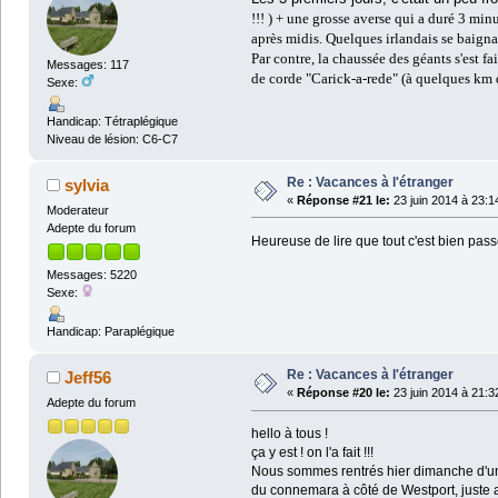
!!! ) + une grosse averse qui a duré 3 min
après midis. Quelques irlandais se baigna
Par contre, la chaussée des géants s'est fa
Messages: 117
de corde "Carick-a-rede" (à quelques km de
Sexe:
Handicap: Tétraplégique
Niveau de lésion: C6-C7
Re : Vacances à l'étranger
sylvia
«
Réponse #21 le:
23 juin 2014 à 23:1
Moderateur
Adepte du forum
Heureuse de lire que tout c'est bien pa
Messages: 5220
Sexe:
Handicap: Paraplégique
Re : Vacances à l'étranger
Jeff56
«
Réponse #20 le:
23 juin 2014 à 21:3
Adepte du forum
hello à tous !
ça y est ! on l'a fait !!!
Nous sommes rentrés hier dimanche d'un 
du connemara à côté de Westport, juste au