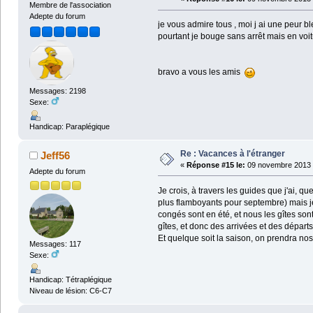
Membre de l'association
Adepte du forum
je vous admire tous , moi j ai une peur b
pourtant je bouge sans arrêt mais en voit
bravo a vous les amis
Messages: 2198
Sexe:
Handicap: Paraplégique
Re : Vacances à l'étranger
Jeff56
«
Réponse #15 le:
09 novembre 2013 
Adepte du forum
Je crois, à travers les guides que j'ai, 
plus flamboyants pour septembre) mais je 
congés sont en été, et nous les gîtes sont
gîtes, et donc des arrivées et des départs
Et quelque soit la saison, on prendra nos 
Messages: 117
Sexe:
Handicap: Tétraplégique
Niveau de lésion: C6-C7