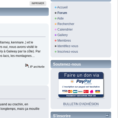
IMPRIMER
Accueil
Forum
Aide
Rechercher
Calendrier
Gallery
Membres
larney, kenmare..) et le
Identifiez-vous
 oui, nous avons visité le
y à Galway par la côte). Par
Inscrivez-vous
es lacs, les montagnes....
Soutenez-nous
IP archivée
BULLETIN D'ADHÉSION
Quand au crachin, en
longtemps, mais ça mouille
S'inscrire