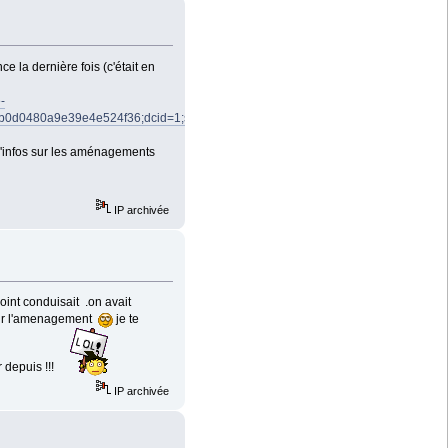
e la dernière fois (c'était en
-
80a9e39e4e524f36;dcid=1;srfid=f9928ff71d407dd3de1256e5f9ab3aa72e2
l d'infos sur les aménagements
IP archivée
oint conduisait .on avait
ur l'amenagement
je te
 depuis !!!
IP archivée