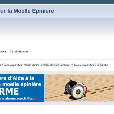
ur la Moelle Epiniere
z-vous
Inscrivez-vous
E
»
Les vacances
(Modérateurs:
sylvia
,
chris26
,
anneso
) »
Sujet:
Vacances à l'étranger