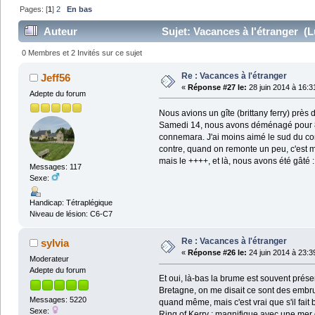
Pages: [
1
]
2
En bas
Auteur
Sujet: Vacances à l'étranger (L
0 Membres et 2 Invités sur ce sujet
Re : Vacances à l'étranger
Jeff56
«
Réponse #27 le:
28 juin 2014 à 16:3
Adepte du forum
Nous avions un gîte (brittany ferry) près 
Samedi 14, nous avons déménagé pour 8 j
connemara. J'ai moins aimé le sud du co
contre, quand on remonte un peu, c'est mag
mais le ++++, et là, nous avons été gâté : i
Messages: 117
Sexe:
Handicap: Tétraplégique
Niveau de lésion: C6-C7
Re : Vacances à l'étranger
sylvia
«
Réponse #26 le:
24 juin 2014 à 23:3
Moderateur
Adepte du forum
Et oui, là-bas la brume est souvent prése
Bretagne, on me disait ce sont des embrun
Messages: 5220
quand même, mais c'est vrai que s'il fait 
Sexe:
Ring of Kerry : magnifique avec une mer 