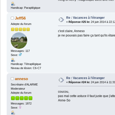
Handicap: Paraplégique
Re : Vacances à l'étranger
Jeff56
«
Réponse #25 le:
24 juin 2014 à 22:1
Adepte du forum
c'est claire, Anneso
je ne pouvais pas faire ça tant qu'ils étaie
Messages: 117
Sexe:
Handicap: Tétraplégique
Niveau de lésion: C6-C7
Re : Vacances à l'étranger
anneso
«
Réponse #24 le:
24 juin 2014 à 11:3
Secrétaire d'ALARME
Moderateur
coucou,
Adepte du forum
pas mal cette astuce il faut juste que j'a
Anne-So
Messages: 1872
Sexe: