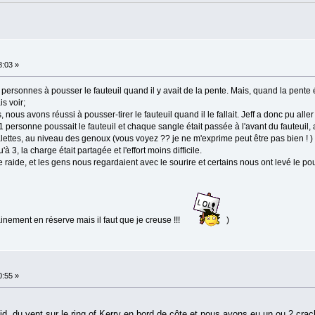
8:03 »
5 personnes à pousser le fauteuil quand il y avait de la pente. Mais, quand la pente ét
s voir;
 nous avons réussi à pousser-tirer le fauteuil quand il le fallait. Jeff a donc pu al
 : 1 personne poussait le fauteuil et chaque sangle était passée à l'avant du fauteuil
 palettes, au niveau des genoux (vous voyez ?? je ne m'exprime peut être pas bien ! 
u'à 3, la charge était partagée et l'effort moins difficile.
e raide, et les gens nous regardaient avec le sourire et certains nous ont levé le po
ainement en réserve mais il faut que je creuse !!!
)
0:55 »
oid, du vent sur le ring of Kerry en bord de côte et nous avons eu un ou 2 crac