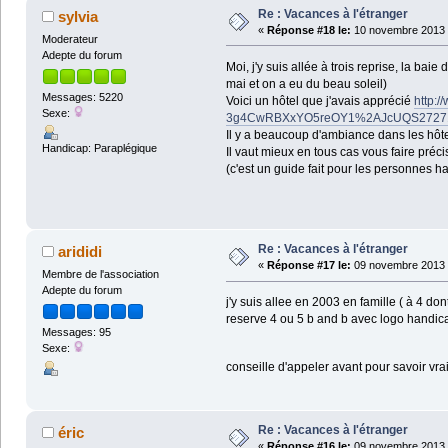
Re : Vacances à l'étranger
sylvia
«
Réponse #18 le:
10 novembre 2013 
Moderateur
Adepte du forum
Moi, j'y suis allée à trois reprise, la bai
mai et on a eu du beau soleil)
Messages: 5220
Voici un hôtel que j'avais apprécié
http:/
Sexe:
3g4CwRBXxYO5reOY1%2AJcUQS2727148
Il y a beaucoup d'ambiance dans les hôtel
Handicap: Paraplégique
Il vaut mieux en tous cas vous faire préc
(c'est un guide fait pour les personnes 
Re : Vacances à l'étranger
arididi
«
Réponse #17 le:
09 novembre 2013 
Membre de l'association
Adepte du forum
j'y suis allee en 2003 en famille ( à 4 do
reserve 4 ou 5 b and b avec logo handica
Messages: 95
Sexe:
conseille d'appeler avant pour savoir v
Re : Vacances à l'étranger
éric
«
Réponse #16 le:
09 novembre 2013 