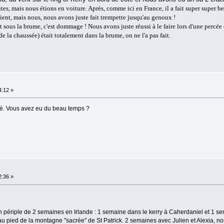
utes, mais nous étions en voiture. Après, comme ici en France, il a fait super super b
ient, mais nous, nous avons juste fait trempette jusqu'au genoux !
it sous la brume, c'est dommage ! Nous avons juste réussi à le faire lors d'une percée 
 la chaussée) était totalement dans la brume, on ne l'a pas fait.
4:12 »
ssé. Vous avez eu du beau temps ?
2:36 »
périple de 2 semaines en Irlande : 1 semaine dans le kerry à Caherdaniel et 1 s
 pied de la montagne "sacrée" de St Patrick. 2 semaines avec Julien et Alexia, nos e