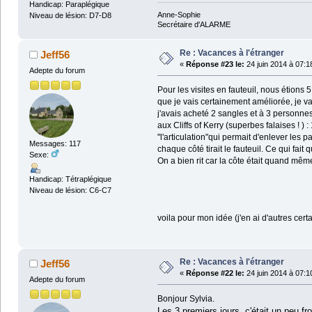
Handicap: Paraplégique
Anne-Sophie
Niveau de lésion: D7-D8
Secrétaire d'ALARME
Re : Vacances à l'étranger
Jeff56
«
Réponse #23 le:
24 juin 2014 à 07:1
Adepte du forum
Pour les visites en fauteuil, nous étions 
que je vais certainement améliorée, je vai
j'avais acheté 2 sangles et à 3 personnes,
aux Cliffs of Kerry (superbes falaises ! )
"l'articulation"qui permait d'enlever les
Messages: 117
chaque côté tirait le fauteuil. Ce qui fait q
Sexe:
On a bien rit car la côte était quand mêm
Handicap: Tétraplégique
Niveau de lésion: C6-C7
voila pour mon idée (j'en ai d'autres cert
Re : Vacances à l'étranger
Jeff56
«
Réponse #22 le:
24 juin 2014 à 07:1
Adepte du forum
Bonjour Sylvia.
Les 3 premiers jours, c'était un peu fr