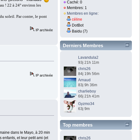
Caché: 0
eau ! 22 à 24° environ les
Membres: 1
Membres en ligne
:
du soleil. Par contre, le pont
céline
DotBot
IP archivée
Baidu (7)
Derniers Membres
Lavandula2
93j 21h 11m
chris26
84j 19h 56m
IP archivée
Arnaud
83j 9h 36m
charlieboy
66j 21h 41m
Gyzmo34
63j 9m
Top membres
emaine dans le Mayo, à 20 min
nfants, et leur petit ami (et
chris26