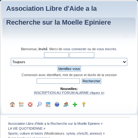
Association Libre d'Aide a la
Recherche sur la Moelle Epiniere
Bienvenue,
Invité
. Merci de
vous connecter
ou de
vous inscrire
.
Connexion avec identifiant, mot de passe et durée de la session
Nouvelles:
INSCRIPTION AU FORUM ALARME cliquez ici
Association Libre d'Aide a la Recherche sur la Moelle Epiniere
»
LA VIE QUOTIDIENNE
»
Sports, culture et loisirs
(Modérateurs:
sylvia
,
chris26
,
anneso
) »