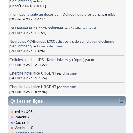
pied tombant
par
farid
[02 août 2026 à 08:09:06]
Informations suite au décès de T Delrieu notre président .
par
gilles
[30 juillet 2026 à 11:47:14]
Des nouvelles de notre président
par
Couette de cheval
[29 juillet 2026 à 11:21:21]
NeurostepMC/Bioness L300 : dispositifs de stimulation électrique -
pied tombant
par
Couette de cheval
[29 juillet 2026 à 11:12:41]
Cellules souches iPS - Keio University (Japon)
par
fti
[27 juillet 2026 à 12:24:22]
Cherche hôtel nice URGENT
par
christinne
[24 juillet 2026 à 15:59:24]
Cherche hôtel nice URGENT
par
christinne
[24 juillet 2026 à 15:56:46]
Qui est en ligne
Invités: 495
Robots: 7
Caché: 0
Membres: 0