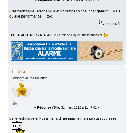
«
Réponse #6 le:
03 avril 2012 à 09:33:25 »
C'est technique, acrobatique et un temps soit peut dangereux ... Mais
qu'elle performance !!! :ok:
IP archivée
POUR ADHÉRER A ALARME ? Il suffit de cliquer sur la bannière
éric
Membre de l'association
«
Réponse #5 le:
31 mars 2012 à 11:47:02 »
belle technique erik , j aime jardiner mais je n ais pas ta souplesse !