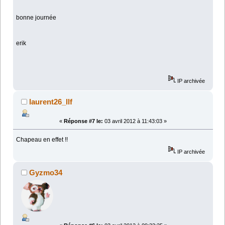
bonne journée
erik
IP archivée
laurent26_llf
«
Réponse #7 le:
03 avril 2012 à 11:43:03 »
Chapeau en effet !!
IP archivée
Gyzmo34