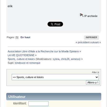
erik
IP archivée
Pages: [
1
]
En haut
IMPRIMER
« précédent
suivant »
Association Libre d'Aide a la Recherche sur la Moelle Epiniere
»
LA VIE QUOTIDIENNE
»
Sports, culture et loisirs
(Modérateurs:
sylvia
,
chris26
,
anneso
) »
Sujet:
tondeuse et remorque 
Aller à:
Utilisateur
Identifiant: