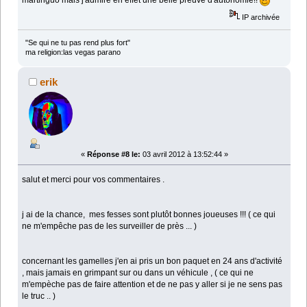
martinguo mais j'admire en effet une belle preuve d'autonomie!!
IP archivée
"Se qui ne tu pas rend plus fort"
ma religion:las vegas parano
erik
«
Réponse #8 le:
03 avril 2012 à 13:52:44 »
salut et merci pour vos commentaires .
j ai de la chance, mes fesses sont plutôt bonnes joueuses !!! ( ce qui
ne m'empêche pas de les surveiller de près ... )
concernant les gamelles j'en ai pris un bon paquet en 24 ans d'activité
, mais jamais en grimpant sur ou dans un véhicule , ( ce qui ne
m'empèche pas de faire attention et de ne pas y aller si je ne sens pas
le truc .. )