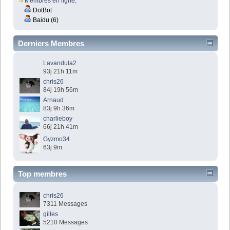
Membres en ligne
:
DotBot
Baidu (6)
Derniers Membres
Lavandula2
93j 21h 11m
chris26
84j 19h 56m
Arnaud
83j 9h 36m
charlieboy
66j 21h 41m
Gyzmo34
63j 9m
Top membres
chris26
7311 Messages
gilles
5210 Messages