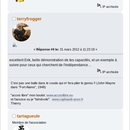
IP archivée
terryfrogger
«
Réponse #4 le:
31 mars 2012 à 11:23:18 »
excellent Erik, belle démonstration de tes capacités, et un exemple à
suivre pour ceux qui cherchent de l'indépendance…
IP archivée
C'est pas une balle dans le coude qui m' fera plier le genou !! (John Wayne
dans "Fort Alamo", 1948)
"acces libre" mon boulot:
www.acceslibre.eu
et l'assoce ou je "bénévole":
www.caphandi-asso.fr
Thierry
tartagueule
Membre de l'association