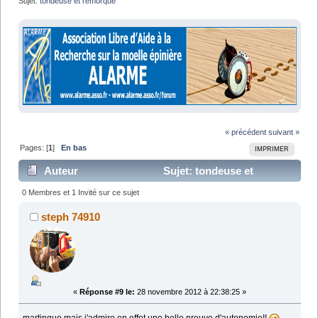
Sujet:
tondeuse et remorque 
« précédent
suivant »
Pages: [
1
]
En bas
IMPRIMER
Auteur
Sujet: tondeuse et
remorque (Lu 9397 fois)
0 Membres et 1 Invité sur ce sujet
steph 74910
«
Réponse #9 le:
28 novembre 2012 à 22:38:25 »