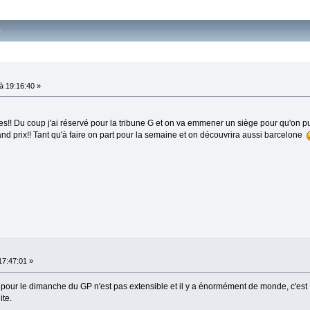
)
 19:16:40 »
s!! Du coup j'ai réservé pour la tribune G et on va emmener un siège pour qu'on pui
rand prix!! Tant qu'à faire on part pour la semaine et on découvrira aussi barcelone
17:47:01 »
e pour le dimanche du GP n'est pas extensible et il y a énormément de monde, c'est
ite.