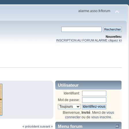
alarme.asso.fr/forum
Nouvelles:
INSCRIPTION AU FORUM ALARME cliquez ici
Utilisateur
Identifiant:
Mot de passe:
Bienvenue,
Invité
. Merci de
vous
connecter
ou de
vous inscrire
.
Menu forum
« précédent
suivant »