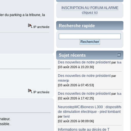
INSCRIPTION AU FORUM ALARME
cliquez ici
r du parking a la tribune, la
Recherche rapide
IP archivée
Sujet récents
Des nouvelles de notre président
par
Isa
[03 août 2026 à 15:20:30]
Des nouvelles de notre président
par
misterjp
[03 août 2026 à 07:45:53]
IP archivée
Des nouvelles de notre président
par
Isa
[02 août 2026 à 17:42:25]
NeurostepMC/Bioness L300 : dispositifs
de stimulation électrique - pied tombant
par
farid
nateur.
[02 août 2026 à 08:09:06]
ssible.
Informations suite au décès de T