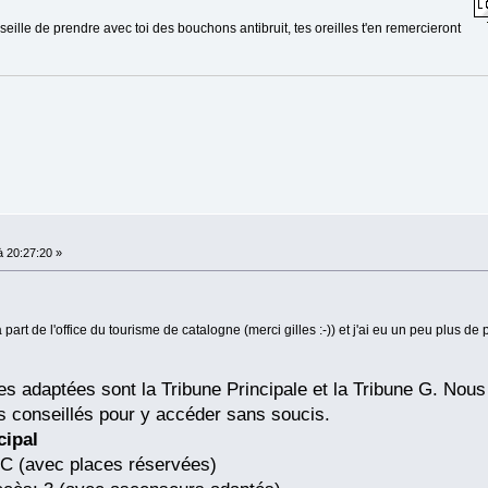
seille de prendre avec toi des bouchons antibruit, tes oreilles t'en remercieront
 20:27:20 »
part de l'office du tourisme de catalogne (merci gilles :-)) et j'ai eu un peu plus de 
s adaptées sont la Tribune Principale et la Tribune G. Nous 
s conseillés pour y accéder sans soucis.
cipal
places réservées)