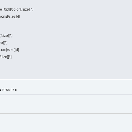
ze=0pt]
[/color]
[/size][/t]
ions
[/size][/t]
[/size][/t]
ze][/t]
.com
[/size][/t]
/size][/t]
 10:54:07 »