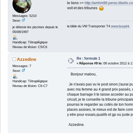
le liens =>
http://amhm98.perso.libello.
voit et des tribunes
Messages: 5210
Sexe:
la bible du VW Transporter T4
www.buspirit
.
je déteste les piscines depuis le
05/08/1997
Handicap: Tétraplégique
Niveau de lésion: C5/C6
Re : formule 1
Azzedine
«
Réponse #9 le:
08 octobre 2012 à 1
Messages: 7
Sexe:
Bonjour mabou,
Handicap: Tétraplégique
Je n'avais pas vu le post sinon j'aurai pu
Niveau de lésion: C6-C7
avec ma femme au 4 grand prix passés, deja
chaque barrage il te laisse acceder au p
circuit, je te conseille la tribune princ
pourras le regarder au cotés de ton homme
places assises, le mieux est de faire co
y etre pour essais,qualifs et gp ou juste p
Azzedine.