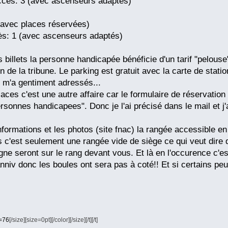
vec ascenseurs adaptés)
laces réservées)
ec ascenseurs adaptés)
 billets la personne handicapée bénéficie d'un tarif "pelous
on de la tribune. Le parking est gratuit avec la carte de stat
n m'a gentiment adressés...
aces c'est une autre affaire car le formulaire de réservation
ersonnes handicapees". Donc je l'ai précisé dans le mail et j
formations et les photos (site fnac) la rangée accessible en 
s c'est seulement une rangée vide de siège ce qui veut dire q
e seront sur le rang devant vous. Et là en l'occurence c'es
iv donc les boules ont sera pas à coté!! Et si certains pe
[/size][size=0pt]
[/color]
[/size][/t][/t]