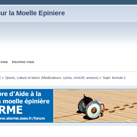
ur la Moelle Epiniere
z-vous
Inscrivez-vous
E
»
Sports, culture et loisirs
(Modérateurs:
sylvia
,
chris26
,
anneso
) »
Sujet:
formule 1