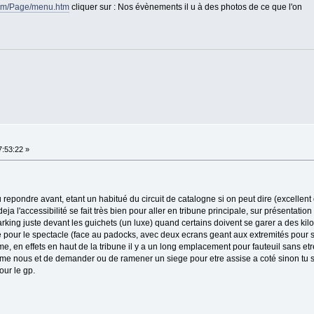
com/Page/menu.htm
cliquer sur : Nos évènements il u à des photos de ce que l'on
7:53:22 »
 repondre avant, etant un habitué du circuit de catalogne si on peut dire (excellent c
 l'accessibilité se fait très bien pour aller en tribune principale, sur présentation
arking juste devant les guichets (un luxe) quand certains doivent se garer a des ki
ipale pour le spectacle (face au padocks, avec deux ecrans geant aux extremités pour 
, en effets en haut de la tribune il y a un long emplacement pour fauteuil sans etr
mme nous et de demander ou de ramener un siege pour etre assise a coté sinon tu 
our le gp.