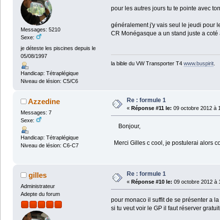
pour les autres jours tu te pointe avec 
généralement j'y vais seul le jeudi pour 
Messages: 5210
CR Monégasque a un stand juste a coté av
Sexe:
je déteste les piscines depuis le
05/08/1997
la bible du VW Transporter T4
www.buspirit
.
Handicap: Tétraplégique
Niveau de lésion: C5/C6
Re : formule 1
Azzedine
«
Réponse #11 le:
09 octobre 2012 à 
Messages: 7
Sexe:
Bonjour,
Handicap: Tétraplégique
Merci Gilles c cool, je postulerai alors c
Niveau de lésion: C6-C7
Re : formule 1
gilles
«
Réponse #10 le:
09 octobre 2012 à 
Administrateur
Adepte du forum
pour monaco il suffit de se présenter a l
si tu veut voir le GP il faut réserver gr