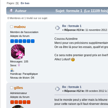
Pages: [
1
]
En bas
Auteur
Sujet: formule 1 (Lu 11109 fois
0 Membres et 1 Invité sur ce sujet
Re : formule 1
mabou
«
Réponse #13 le:
11 novembre 2012 à
Membre de l'association
Adepte du forum
Coucou Azzedine
Merci pour ces précisions supplémentaire
On va être là pour les essais, qualif et g
Ce sera notre premier grand prix en live!!
Allez Lotus!!
Messages: 105
Sexe:
Handicap: Paraplégique
Niveau de lésion: D6
Re : formule 1
gilles
«
Réponse #12 le:
09 octobre 2012 à 
Administrateur
Adepte du forum
tout le monde peut y aller mais la tribun
pour cette raison qu'il faut réserver dessu