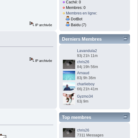
Caché: 0
Membres: 0
Membres en ligne
:
DotBot
Baidu (7)
IP archivée
Derniers Membres
Lavandula2
93j 21h 11m
IP archivée
chris26
84j 19h 56m
Arnaud
83j 9h 36m
charlieboy
66j 21h 41m
Gyzmo34
63j 9m
Top membres
chris26
7311 Messages