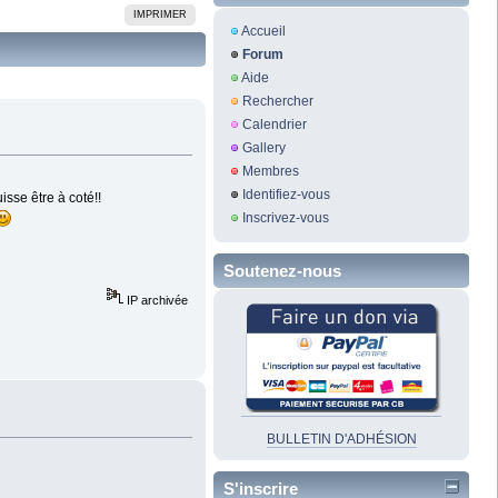
IMPRIMER
Accueil
Forum
Aide
Rechercher
Calendrier
Gallery
Membres
Identifiez-vous
sse être à coté!!
Inscrivez-vous
Soutenez-nous
IP archivée
BULLETIN D'ADHÉSION
S'inscrire