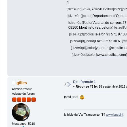
[/t]
[size=0pt]
[/color]
Yolanda Bertran
[/size][si
[size=0pt]
[/color]
Departament d'Operac
[size=0pt]
[/color]
Apartat de correus 27
08160 Montmeló (Barcelona)
[/size][/t]
[size=0pt]
[/color]
Telèfon 93 571 97 08
[size=0pt]
[/color]
Fax 93 572 30 61
[/si
[size=0pt]
[/color]
ybertran@circuitcat
[size=0pt]
[/color]
www.circuitcat.com
[
Re : formule 1
gilles
«
Réponse #5 le:
18 septembre 2012 à
Administrateur
Adepte du forum
c'est cool
la bible du VW Transporter T4
www.buspirit
.
Messages: 5210