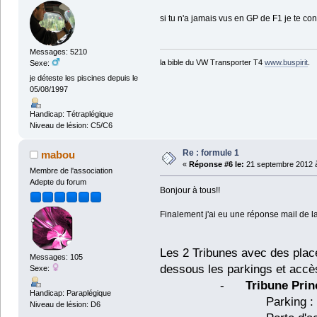
si tu n'a jamais vus en GP de F1 je te con
Messages: 5210
la bible du VW Transporter T4
www.buspirit
.
Sexe:
je déteste les piscines depuis le
05/08/1997
Handicap: Tétraplégique
Niveau de lésion: C5/C6
Re : formule 1
mabou
«
Réponse #6 le:
21 septembre 2012 à
Membre de l'association
Adepte du forum
Bonjour à tous!!
Finalement j'ai eu une réponse mail de la 
Les 2 Tribunes avec des place
Messages: 105
dessous les parkings et accè
Sexe:
-
Tribune Prin
Handicap: Paraplégique
Parking : C (avec 
Niveau de lésion: D6