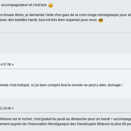
ton accompagnateur et c'est bon
les éssaie libres, je demande l'aide d'un gars de la croix rouge monégasque pour alle
ec des toilettes handi, tout est trés bien organisé pour nous
14:57:06 »
omme c'est indiqué, si j'ai bien compris tout le monde ne peut y aller, domage !
11:16:56 »
a tribune sur le rocher, c'est gratuit du jeudi au dimanche pour un handi + accompag
atuitement auprès de l'Association Monégasque des Handicapés Moteurs le plus tôt po