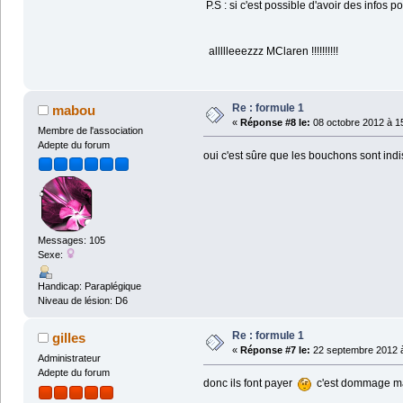
P.S : si c'est possible d'avoir des infos 
allllleeezzz MClaren !!!!!!!!!!
Re : formule 1
mabou
«
Réponse #8 le:
08 octobre 2012 à 15
Membre de l'association
Adepte du forum
oui c'est sûre que les bouchons sont ind
Messages: 105
Sexe:
Handicap: Paraplégique
Niveau de lésion: D6
Re : formule 1
gilles
«
Réponse #7 le:
22 septembre 2012 à
Administrateur
Adepte du forum
donc ils font payer
c'est dommage mai