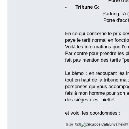
Porte d'accès: 3 (a
-
Tribune G:
Parking : A (avec p
Porte d'accès: 1 (av
En ce qui concerne le prix des
paye le tarif normal en foncti
Voilà les informations que l'o
Par contre pour prendre les pl
fait pas mention des tarifs "p
Le bémol : en recoupant les in
tout en haut de la tribune mai
personnes qui vous accompagn
fais à mon homme pour son ann
des sièges c'est niette!
et voici les coordonnées :
[size=0pt]