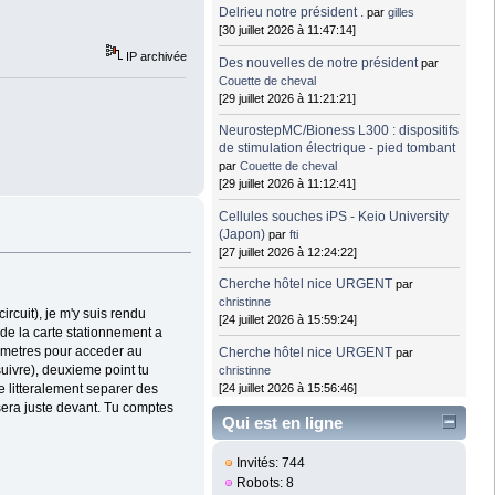
Delrieu notre président .
par
gilles
[30 juillet 2026 à 11:47:14]
IP archivée
Des nouvelles de notre président
par
Couette de cheval
[29 juillet 2026 à 11:21:21]
NeurostepMC/Bioness L300 : dispositifs
de stimulation électrique - pied tombant
par
Couette de cheval
[29 juillet 2026 à 11:12:41]
Cellules souches iPS - Keio University
(Japon)
par
fti
[27 juillet 2026 à 12:24:22]
Cherche hôtel nice URGENT
par
christinne
ircuit), je m'y suis rendu
[24 juillet 2026 à 15:59:24]
 de la carte stationnement a
lometres pour acceder au
Cherche hôtel nice URGENT
par
suivre), deuxieme point tu
christinne
[24 juillet 2026 à 15:56:46]
e litteralement separer des
sera juste devant. Tu comptes
Qui est en ligne
Invités: 744
Robots: 8