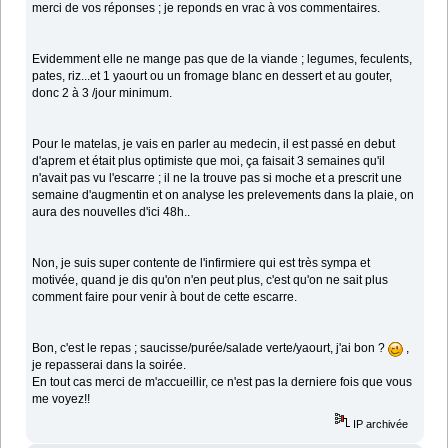
merci de vos réponses ; je reponds en vrac à vos commentaires.
Evidemment elle ne mange pas que de la viande ; legumes, feculents,
pates, riz...et 1 yaourt ou un fromage blanc en dessert et au gouter,
donc 2 à 3 /jour minimum.
Pour le matelas, je vais en parler au medecin, il est passé en debut
d'aprem et était plus optimiste que moi, ça faisait 3 semaines qu'il
n'avait pas vu l'escarre ; il ne la trouve pas si moche et a prescrit une
semaine d'augmentin et on analyse les prelevements dans la plaie, on
aura des nouvelles d'ici 48h..
Non, je suis super contente de l'infirmiere qui est très sympa et
motivée, quand je dis qu'on n'en peut plus, c'est qu'on ne sait plus
comment faire pour venir à bout de cette escarre.
Bon, c'est le repas ; saucisse/purée/salade verte/yaourt, j'ai bon ?
,
je repasserai dans la soirée.
En tout cas merci de m'accueillir, ce n'est pas la derniere fois que vous
me voyez!!
IP archivée