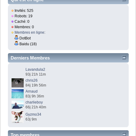
Invités: 525
Robots: 19
Caché: 0
Membres: 0
Membres en ligne
:
DotBot
Baidu (18)
Derniers Membres
Lavandula2
93j 21h 11m
chris26
84j 19h 56m
Arnaud
83j 9h 36m
charlieboy
66j 21h 40m
Gyzmo34
63j 9m
Top membres