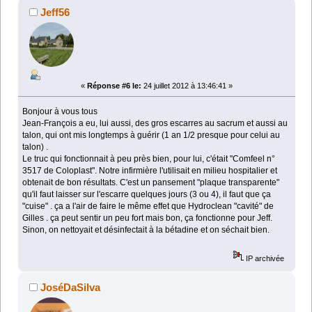
Jeff56
«
Réponse #6 le:
24 juillet 2012 à 13:46:41 »
Bonjour à vous tous
Jean-François a eu, lui aussi, des gros escarres au sacrum et aussi au
talon, qui ont mis longtemps à guérir (1 an 1/2 presque pour celui au
talon) .
Le truc qui fonctionnait à peu près bien, pour lui, c'était "Comfeel n°
3517 de Coloplast". Notre infirmière l'utilisait en milieu hospitalier et
obtenait de bon résultats. C'est un pansement "plaque transparente"
qu'il faut laisser sur l'escarre quelques jours (3 ou 4), il faut que ça
"cuise" . ça a l'air de faire le même effet que Hydroclean "cavité" de
Gilles . ça peut sentir un peu fort mais bon, ça fonctionne pour Jeff.
Sinon, on nettoyait et désinfectait à la bétadine et on séchait bien.
IP archivée
JoséDaSilva