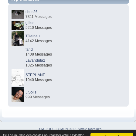
chris26
7311 Messages
gilles
5210 Messages
TDelrieu
4142 Messages
farid
1408 Messages
Lavandula2
1325 Messages
STEPHANE
1040 Messages
J.Solis
999 Messages
SMF 2.0.19
|
SMF © 2017
,
Simple Machines
Simple Audio Video Embedder
Ce Forum utilise des cookies pour faciliter votre navigation.