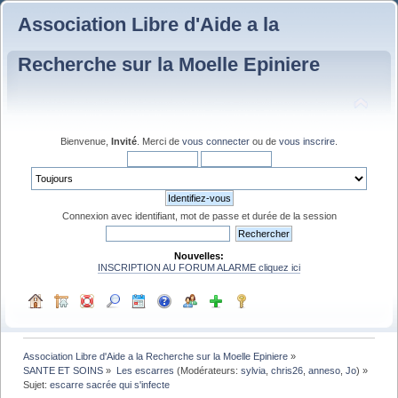
Association Libre d'Aide a la
Recherche sur la Moelle Epiniere
Bienvenue,
Invité
. Merci de
vous connecter
ou de
vous inscrire
.
Connexion avec identifiant, mot de passe et durée de la session
Nouvelles:
INSCRIPTION AU FORUM ALARME cliquez ici
Association Libre d'Aide a la Recherche sur la Moelle Epiniere
»
SANTE ET SOINS
»
Les escarres
(Modérateurs:
sylvia
,
chris26
,
anneso
,
Jo
) »
Sujet:
escarre sacrée qui s'infecte