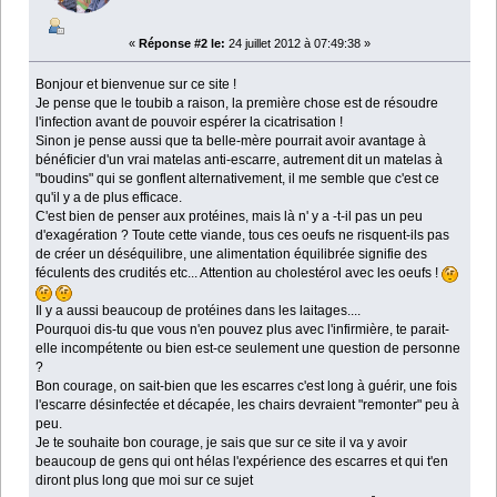
«
Réponse #2 le:
24 juillet 2012 à 07:49:38 »
Bonjour et bienvenue sur ce site !
Je pense que le toubib a raison, la première chose est de résoudre
l'infection avant de pouvoir espérer la cicatrisation !
Sinon je pense aussi que ta belle-mère pourrait avoir avantage à
bénéficier d'un vrai matelas anti-escarre, autrement dit un matelas à
"boudins" qui se gonflent alternativement, il me semble que c'est ce
qu'il y a de plus efficace.
C'est bien de penser aux protéines, mais là n' y a -t-il pas un peu
d'exagération ? Toute cette viande, tous ces oeufs ne risquent-ils pas
de créer un déséquilibre, une alimentation équilibrée signifie des
féculents des crudités etc... Attention au cholestérol avec les oeufs !
Il y a aussi beaucoup de protéines dans les laitages....
Pourquoi dis-tu que vous n'en pouvez plus avec l'infirmière, te parait-
elle incompétente ou bien est-ce seulement une question de personne
?
Bon courage, on sait-bien que les escarres c'est long à guérir, une fois
l'escarre désinfectée et décapée, les chairs devraient "remonter" peu à
peu.
Je te souhaite bon courage, je sais que sur ce site il va y avoir
beaucoup de gens qui ont hélas l'expérience des escarres et qui t'en
diront plus long que moi sur ce sujet