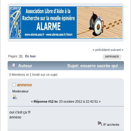
« précédent
suivant »
Pages: [
1
]
En bas
IMPRIMER
Auteur
Sujet: escarre sacrée qui
s'infecte (Lu 17730 fois)
0 Membres et 1 Invité sur ce sujet
anneso
Moderateur
«
Réponse #12 le:
23 octobre 2012 à 22:42:51 »
oui c'est ça !!!
anneso
IP archivée