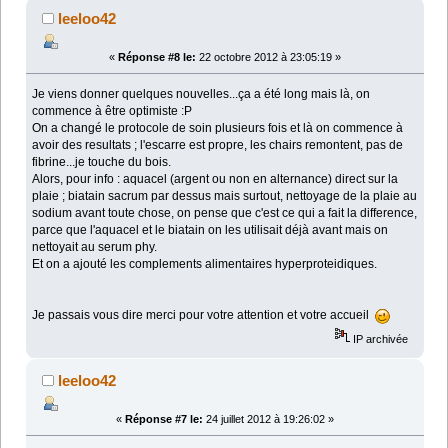
leeloo42
«
Réponse #8 le:
22 octobre 2012 à 23:05:19 »
Je viens donner quelques nouvelles...ça a été long mais là, on
commence à être optimiste :P
On a changé le protocole de soin plusieurs fois et là on commence à
avoir des resultats ; l'escarre est propre, les chairs remontent, pas de
fibrine...je touche du bois.
Alors, pour info : aquacel (argent ou non en alternance) direct sur la
plaie ; biatain sacrum par dessus mais surtout, nettoyage de la plaie au
sodium avant toute chose, on pense que c'est ce qui a fait la difference,
parce que l'aquacel et le biatain on les utilisait déjà avant mais on
nettoyait au serum phy.
Et on a ajouté les complements alimentaires hyperproteidiques.
Je passais vous dire merci pour votre attention et votre accueil
IP archivée
leeloo42
«
Réponse #7 le:
24 juillet 2012 à 19:26:02 »