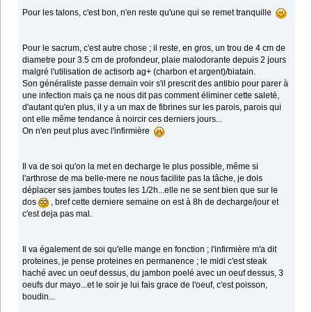
Pour les talons, c'est bon, n'en reste qu'une qui se remet tranquille
Pour le sacrum, c'est autre chose ; il reste, en gros, un trou de 4 cm de
diametre pour 3.5 cm de profondeur, plaie malodorante depuis 2 jours
malgré l'utilisation de actisorb ag+ (charbon et argent)/biatain.
Son généraliste passe demain voir s'il prescrit des antibio pour parer à
une infection mais ça ne nous dit pas comment éliminer cette saleté,
d'autant qu'en plus, il y a un max de fibrines sur les parois, parois qui
ont elle même tendance à noircir ces derniers jours...
On n'en peut plus avec l'infirmière
Il va de soi qu'on la met en decharge le plus possible, même si
l'arthrose de ma belle-mere ne nous facilite pas la tâche, je dois
déplacer ses jambes toutes les 1/2h...elle ne se sent bien que sur le
dos
, bref cette derniere semaine on est à 8h de decharge/jour et
c'est deja pas mal.
Il va également de soi qu'elle mange en fonction ; l'infirmière m'a dit
proteines, je pense proteines en permanence ; le midi c'est steak
haché avec un oeuf dessus, du jambon poelé avec un oeuf dessus, 3
oeufs dur mayo...et le soir je lui fais grace de l'oeuf, c'est poisson,
boudin...