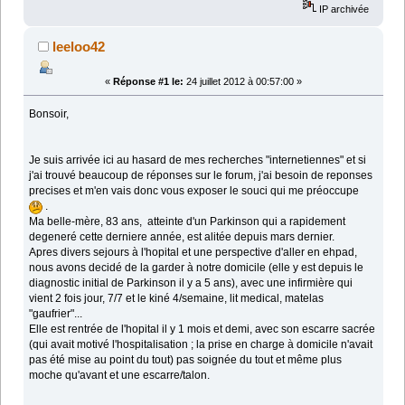
IP archivée
leeloo42
«
Réponse #1 le:
24 juillet 2012 à 00:57:00 »
Bonsoir,
Je suis arrivée ici au hasard de mes recherches "internetiennes" et si
j'ai trouvé beaucoup de réponses sur le forum, j'ai besoin de reponses
precises et m'en vais donc vous exposer le souci qui me préoccupe
.
Ma belle-mère, 83 ans, atteinte d'un Parkinson qui a rapidement
degeneré cette derniere année, est alitée depuis mars dernier.
Apres divers sejours à l'hopital et une perspective d'aller en ehpad,
nous avons decidé de la garder à notre domicile (elle y est depuis le
diagnostic initial de Parkinson il y a 5 ans), avec une infirmière qui
vient 2 fois jour, 7/7 et le kiné 4/semaine, lit medical, matelas
"gaufrier"...
Elle est rentrée de l'hopital il y 1 mois et demi, avec son escarre sacrée
(qui avait motivé l'hospitalisation ; la prise en charge à domicile n'avait
pas été mise au point du tout) pas soignée du tout et même plus
moche qu'avant et une escarre/talon.