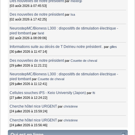
Des nouvelles de notre président
par
misterjp
[03 août 2026 à 07:45:53]
Des nouvelles de notre président
par
Isa
[02 août 2026 à 17:42:25]
NeurostepMC/Bioness L300 : dispositifs de stimulation électrique -
pied tombant
par
farid
[02 août 2026 à 08:09:06]
Informations suite au décès de T Delrieu notre président .
par
gilles
[30 juillet 2026 à 11:47:14]
Des nouvelles de notre président
par
Couette de cheval
[29 juillet 2026 à 11:21:21]
NeurostepMC/Bioness L300 : dispositifs de stimulation électrique -
pied tombant
par
Couette de cheval
[29 juillet 2026 à 11:12:41]
Cellules souches iPS - Keio University (Japon)
par
fti
[27 juillet 2026 à 12:24:22]
Cherche hôtel nice URGENT
par
christinne
[24 juillet 2026 à 15:59:24]
Cherche hôtel nice URGENT
par
christinne
[24 juillet 2026 à 15:56:46]
Qui est en ligne