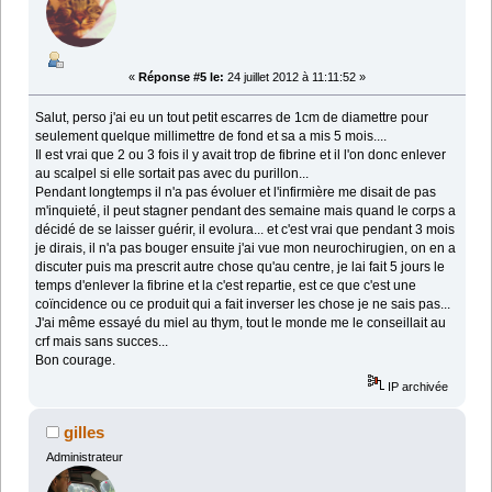
«
Réponse #5 le:
24 juillet 2012 à 11:11:52 »
Salut, perso j'ai eu un tout petit escarres de 1cm de diamettre pour
seulement quelque millimettre de fond et sa a mis 5 mois....
Il est vrai que 2 ou 3 fois il y avait trop de fibrine et il l'on donc enlever
au scalpel si elle sortait pas avec du purillon...
Pendant longtemps il n'a pas évoluer et l'infirmière me disait de pas
m'inquieté, il peut stagner pendant des semaine mais quand le corps a
décidé de se laisser guérir, il evolura... et c'est vrai que pendant 3 mois
je dirais, il n'a pas bouger ensuite j'ai vue mon neurochirugien, on en a
discuter puis ma prescrit autre chose qu'au centre, je lai fait 5 jours le
temps d'enlever la fibrine et la c'est repartie, est ce que c'est une
coïncidence ou ce produit qui a fait inverser les chose je ne sais pas...
J'ai même essayé du miel au thym, tout le monde me le conseillait au
crf mais sans succes...
Bon courage.
IP archivée
gilles
Administrateur