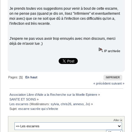
Je prends toutes vos suggestions pour venir à bout de cette escarre,
on ne pense pas (quand je dis on, lisez "infirmiere" et eventuellement
moi avec) que ce ne soit que dû à l'infection ces difficultés qu'on a,
l'infection est très recente.
J'espere ne pas vous avoir trop ennuyés avec mon discours, merci
déjà de m'avoir lue ;)
IP archivée
Pages: [
1
]
En haut
IMPRIMER
« précédent
suivant »
Association Libre d'Aide a la Recherche sur la Moelle Epiniere
»
SANTE ET SOINS
»
Les escarres
(Modérateurs:
sylvia
,
chris26
,
anneso
,
Jo
) »
Sujet:
escarre sacrée qui s'infecte
Aller à: