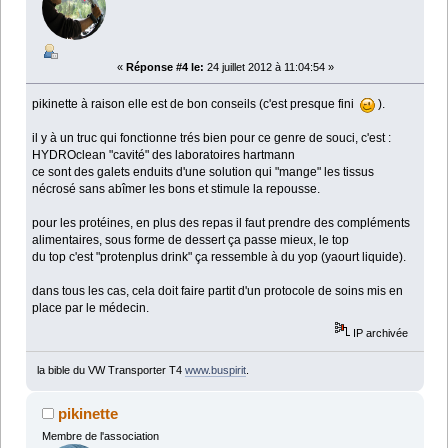
«
Réponse #4 le:
24 juillet 2012 à 11:04:54 »
pikinette à raison elle est de bon conseils (c'est presque fini
).
il y à un truc qui fonctionne trés bien pour ce genre de souci, c'est :
HYDROclean "cavité" des laboratoires hartmann
ce sont des galets enduits d'une solution qui "mange" les tissus
nécrosé sans abîmer les bons et stimule la repousse.
pour les protéines, en plus des repas il faut prendre des compléments
alimentaires, sous forme de dessert ça passe mieux, le top
du top c'est "protenplus drink" ça ressemble à du yop (yaourt liquide).
dans tous les cas, cela doit faire partit d'un protocole de soins mis en
place par le médecin.
IP archivée
la bible du VW Transporter T4
www.buspirit
.
pikinette
Membre de l'association