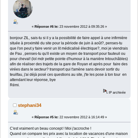
«
Réponse #6 le:
23 novembre 2012 à 09:35:26 »
bonjour ZIL, sais-tu si il y a la possibilité de faire appel à une infirmière
située à proximité du site pour la période de juin à août?, penses-tu
que l'on peut y faire venir un lit médicalisé électrique?, moi je viendrais
de Pau , penses-tu qu'il existe un moyen de transport pour fauteuil ou
pour cheval! (lol mdr petite pointe d'humour à la manière Intouchâbles)
afin de réaliser des trajets de la gare de Royan et après pour faire des
virées dans le secteur? transport qui t'amène sans devoir sortir du
teuilfau, j'ai déjà posé ces questions au site, j'te les pose à ton tour en
attendant leur réponse, bye
Rémi.
IP archivée
stephani34
«
Réponse #5 le:
22 novembre 2012 à 16:14:49 »
C'est vraiment un beau concept ! Moi j'accroche !
Quand on compare les prix avec la location de vacances d'une maison