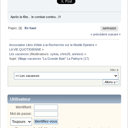
Après la fête... le combat continu...!!!
Pages: [
1
]
En haut
IMPRIMER
« précédent
suivant »
Association Libre d'Aide a la Recherche sur la Moelle Epiniere
»
LA VIE QUOTIDIENNE
»
Les vacances
(Modérateurs:
sylvia
,
chris26
,
anneso
) »
Sujet:
Village vacances "La Grande Baie" La Palmyre (17)
Aller à:
Utilisateur
Identifiant:
Mot de passe: