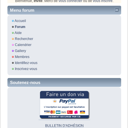
Bienvenue,
Invité
. Merci de
vous connecter
ou de
vous inscrire
.
Menu forum
Accueil
Forum
Aide
Rechercher
Calendrier
Gallery
Membres
Identifiez-vous
Inscrivez-vous
Soutenez-nous
BULLETIN D'ADHÉSION