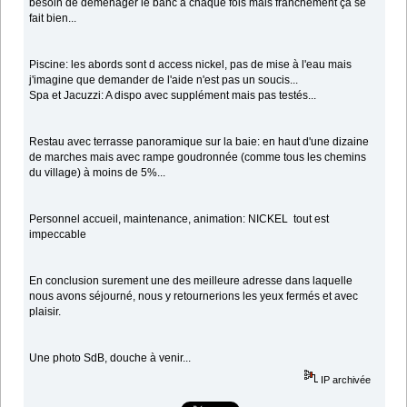
besoin de déménager le banc à chaque fois mais franchement ça se
fait bien...
Piscine: les abords sont d access nickel, pas de mise à l'eau mais
j'imagine que demander de l'aide n'est pas un soucis...
Spa et Jacuzzi: A dispo avec supplément mais pas testés...
Restau avec terrasse panoramique sur la baie: en haut d'une dizaine
de marches mais avec rampe goudronnée (comme tous les chemins
du village) à moins de 5%...
Personnel accueil, maintenance, animation: NICKEL tout est
impeccable
En conclusion surement une des meilleure adresse dans laquelle
nous avons séjourné, nous y retournerions les yeux fermés et avec
plaisir.
Une photo SdB, douche à venir...
IP archivée