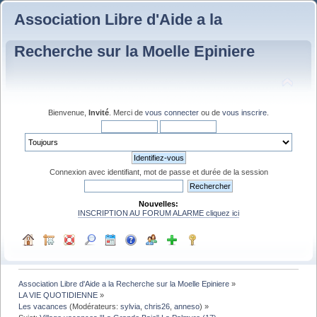
Association Libre d'Aide a la
Recherche sur la Moelle Epiniere
Bienvenue,
Invité
. Merci de
vous connecter
ou de
vous inscrire
.
Connexion avec identifiant, mot de passe et durée de la session
Nouvelles:
INSCRIPTION AU FORUM ALARME cliquez ici
Association Libre d'Aide a la Recherche sur la Moelle Epiniere
»
LA VIE QUOTIDIENNE
»
Les vacances
(Modérateurs:
sylvia
,
chris26
,
anneso
) »