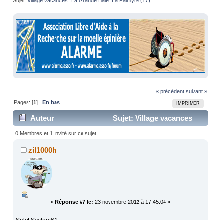
Sujet:
Village vacances "La Grande Baie" La Palmyre (17)
« précédent
suivant »
Pages: [
1
]
En bas
IMPRIMER
Auteur
Sujet: Village vacances
"La Grande Baie" La Palmyre (17) (Lu 9642 fois)
0 Membres et 1 Invité sur ce sujet
zil1000h
«
Réponse #7 le:
23 novembre 2012 à 17:45:04 »