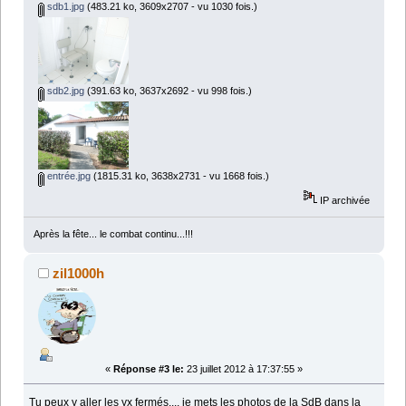
sdb1.jpg
(483.21 ko, 3609x2707 - vu 1030 fois.)
sdb2.jpg
(391.63 ko, 3637x2692 - vu 998 fois.)
entrée.jpg
(1815.31 ko, 3638x2731 - vu 1668 fois.)
IP archivée
Après la fête... le combat continu...!!!
zil1000h
«
Réponse #3 le:
23 juillet 2012 à 17:37:55 »
Tu peux y aller les yx fermés.... je mets les photos de la SdB dans la