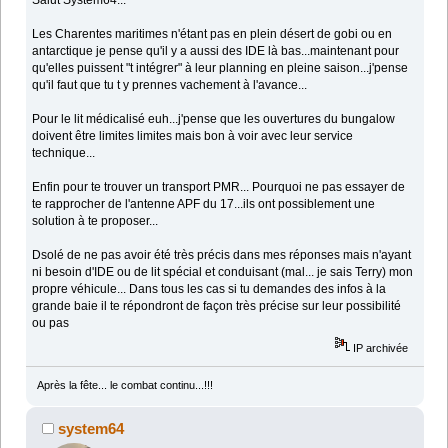
Salut System64...
Les Charentes maritimes n'étant pas en plein désert de gobi ou en
antarctique je pense qu'il y a aussi des IDE là bas...maintenant pour
qu'elles puissent "t intégrer" à leur planning en pleine saison...j'pense
qu'il faut que tu t y prennes vachement à l'avance...
Pour le lit médicalisé euh...j'pense que les ouvertures du bungalow
doivent être limites limites mais bon à voir avec leur service
technique...
Enfin pour te trouver un transport PMR... Pourquoi ne pas essayer de
te rapprocher de l'antenne APF du 17...ils ont possiblement une
solution à te proposer...
Dsolé de ne pas avoir été très précis dans mes réponses mais n'ayant
ni besoin d'IDE ou de lit spécial et conduisant (mal... je sais Terry) mon
propre véhicule... Dans tous les cas si tu demandes des infos à la
grande baie il te répondront de façon très précise sur leur possibilité
ou pas
IP archivée
Après la fête... le combat continu...!!!
system64