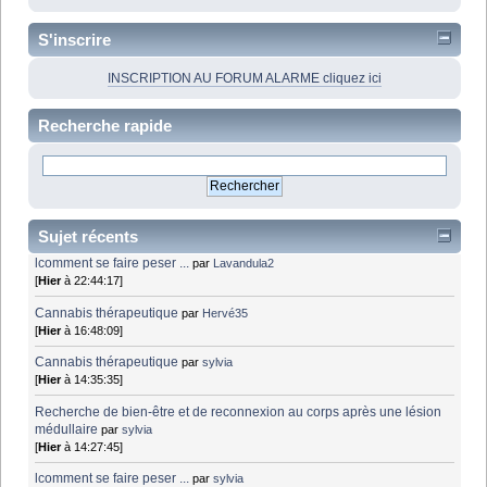
S'inscrire
INSCRIPTION AU FORUM ALARME cliquez ici
Recherche rapide
Sujet récents
lcomment se faire peser ...
par
Lavandula2
[
Hier
à 22:44:17]
Cannabis thérapeutique
par
Hervé35
[
Hier
à 16:48:09]
Cannabis thérapeutique
par
sylvia
[
Hier
à 14:35:35]
Recherche de bien-être et de reconnexion au corps après une lésion
médullaire
par
sylvia
[
Hier
à 14:27:45]
lcomment se faire peser ...
par
sylvia