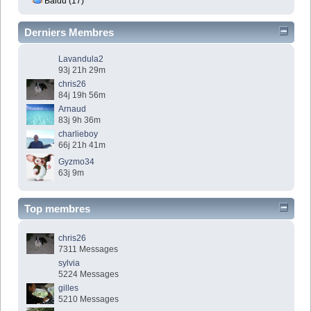
Baidu (17)
Derniers Membres
Lavandula2
93j 21h 29m
chris26
84j 19h 56m
Arnaud
83j 9h 36m
charlieboy
66j 21h 41m
Gyzmo34
63j 9m
Top membres
chris26
7311 Messages
sylvia
5224 Messages
gilles
5210 Messages