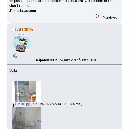
en passant par un site immobilier, c'est du kif kif. C'est même moins
cher je pense.
J'aime beaucoup.
IP archivée
zil1000h
«
Réponse #4 le:
23 juillet 2012 à 18:00:41 »
Voila
cuisine.jpg
(392.9 ko, 3633x2714 - vu 1186 fois.)