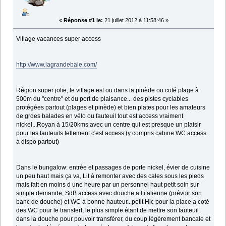
«
Réponse #1 le:
21 juillet 2012 à 11:58:46 »
Village vacances super access
http://www.lagrandebaie.com/
Région super jolie, le village est ou dans la pinède ou coté plage à
500m du "centre" et du port de plaisance... des pistes cyclables
protégées partout (plages et pinède) et bien plates pour les amateurs
de grdes balades en vélo ou fauteuil tout est access vraiment
nickel...Royan à 15/20kms avec un centre qui est presque un plaisir
pour les fauteuils tellement c'est access (y compris cabine WC access
à dispo partout)
Dans le bungalow: entrée et passages de porte nickel, évier de cuisine
un peu haut mais ça va, Lit à remonter avec des cales sous les pieds
mais fait en moins d une heure par un personnel haut petit soin sur
simple demande, SdB access avec douche a l italienne (prévoir son
banc de douche) et WC à bonne hauteur...petit Hic pour la place a coté
des WC pour le transfert, le plus simple étant de mettre son fauteuil
dans la douche pour pouvoir transférer, du coup légèrement bancale et