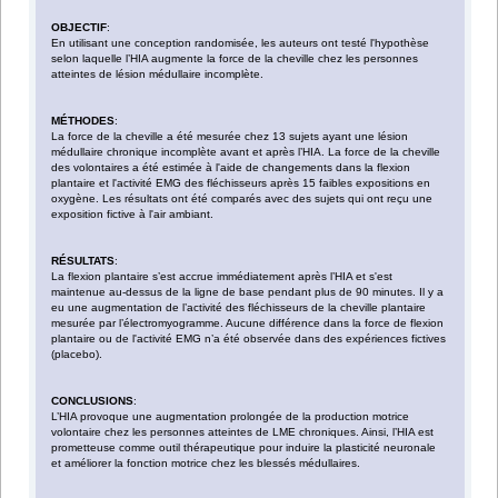
OBJECTIF
:
En utilisant une conception randomisée, les auteurs ont testé l'hypothèse
selon laquelle l’HIA augmente la force de la cheville chez les personnes
atteintes de lésion médullaire incomplète.
MÉTHODES
:
La force de la cheville a été mesurée chez 13 sujets ayant une lésion
médullaire chronique incomplète avant et après l’HIA. La force de la cheville
des volontaires a été estimée à l'aide de changements dans la flexion
plantaire et l'activité EMG des fléchisseurs après 15 faibles expositions en
oxygène. Les résultats ont été comparés avec des sujets qui ont reçu une
exposition fictive à l'air ambiant.
RÉSULTATS
:
La flexion plantaire s’est accrue immédiatement après l’HIA et s'est
maintenue au-dessus de la ligne de base pendant plus de 90 minutes. Il y a
eu une augmentation de l’activité des fléchisseurs de la cheville plantaire
mesurée par l’électromyogramme. Aucune différence dans la force de flexion
plantaire ou de l'activité EMG n’a été observée dans des expériences fictives
(placebo).
CONCLUSIONS
:
L’HIA provoque une augmentation prolongée de la production motrice
volontaire chez les personnes atteintes de LME chroniques. Ainsi, l’HIA est
prometteuse comme outil thérapeutique pour induire la plasticité neuronale
et améliorer la fonction motrice chez les blessés médullaires.