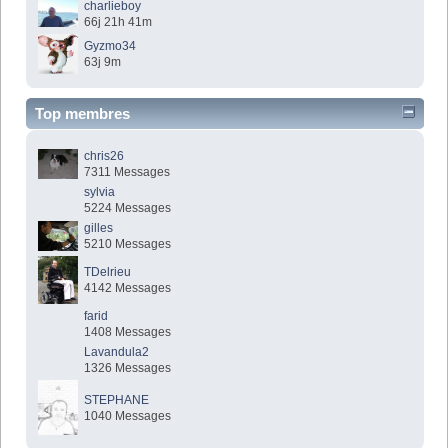
charlieboy
66j 21h 41m
Gyzmo34
63j 9m
Top membres
chris26
7311 Messages
sylvia
5224 Messages
gilles
5210 Messages
TDelrieu
4142 Messages
farid
1408 Messages
Lavandula2
1326 Messages
STEPHANE
1040 Messages