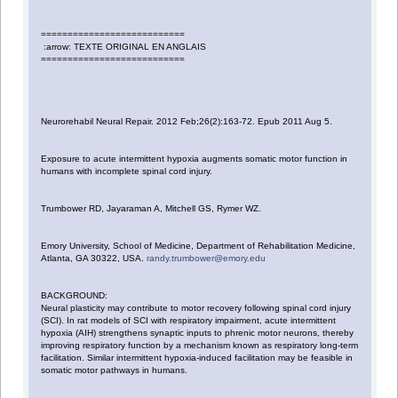
===========================
:arrow: TEXTE ORIGINAL EN ANGLAIS
===========================
Neurorehabil Neural Repair. 2012 Feb;26(2):163-72. Epub 2011 Aug 5.
Exposure to acute intermittent hypoxia augments somatic motor function in
humans with incomplete spinal cord injury.
Trumbower RD, Jayaraman A, Mitchell GS, Rymer WZ.
Emory University, School of Medicine, Department of Rehabilitation Medicine,
Atlanta, GA 30322, USA.
randy.trumbower@emory.edu
BACKGROUND:
Neural plasticity may contribute to motor recovery following spinal cord injury
(SCI). In rat models of SCI with respiratory impairment, acute intermittent
hypoxia (AIH) strengthens synaptic inputs to phrenic motor neurons, thereby
improving respiratory function by a mechanism known as respiratory long-term
facilitation. Similar intermittent hypoxia-induced facilitation may be feasible in
somatic motor pathways in humans.