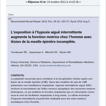
«
Réponse #1 le:
14 octobre 2012 à 14:22:36 »
Citer
Neurorehabil Neural Repair. 2012 Fév; 26 (2) :163-72. Epub 2011 Aug 5.
L'exposition à l'hypoxie aiguë intermittente
augmente la fonction motrice chez l'homme avec
lésion de la moelle épinière incomplète.
Trumbower RD , Jayaraman A , Mitchell GS , Rymer WZ .
Emory University, School of Medicine, Department of Rehabilitation Medicine,
Atlanta, GA 30322, USA.
randy.trumbower@emory.edu
CONTEXTE
:
La plasticité neuronale peut contribuer à la récupération motrice après une
lésion de la moelle épinière (LME). Dans des modèles de rats de LME
présentant une insuffisance respiratoire, hypoxie intermittente aiguë (HIA)
renforce la transmission de l'influx nerveux synaptique des neurones moteurs
phréniques, ce qui améliore la fonction respiratoire par un mécanisme connu
sous le nom de facilitation respiratoire à long terme. La même technique
d'hypoxie intermittente pourrait être réalisable pour les voies motrices
somatiques chez l'homme.