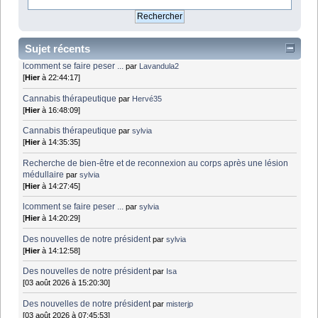
Sujet récents
lcomment se faire peser ...
par
Lavandula2
[
Hier
à 22:44:17]
Cannabis thérapeutique
par
Hervé35
[
Hier
à 16:48:09]
Cannabis thérapeutique
par
sylvia
[
Hier
à 14:35:35]
Recherche de bien-être et de reconnexion au corps après une lésion
médullaire
par
sylvia
[
Hier
à 14:27:45]
lcomment se faire peser ...
par
sylvia
[
Hier
à 14:20:29]
Des nouvelles de notre président
par
sylvia
[
Hier
à 14:12:58]
Des nouvelles de notre président
par
Isa
[03 août 2026 à 15:20:30]
Des nouvelles de notre président
par
misterjp
[03 août 2026 à 07:45:53]