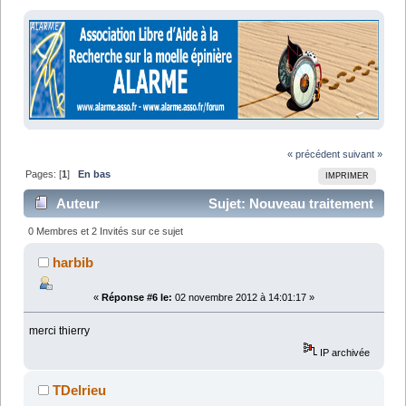
« précédent
suivant »
Pages: [
1
]
En bas
IMPRIMER
Auteur
Sujet: Nouveau traitement
pour lésions incomplètes de la moelle épinière (Lu
0 Membres et 2 Invités sur ce sujet
11786 fois)
harbib
«
Réponse #6 le:
02 novembre 2012 à 14:01:17 »
merci thierry
IP archivée
TDelrieu