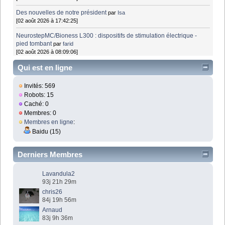
Des nouvelles de notre président
par
Isa
[02 août 2026 à 17:42:25]
NeurostepMC/Bioness L300 : dispositifs de stimulation électrique -
pied tombant
par
farid
[02 août 2026 à 08:09:06]
Qui est en ligne
Invités: 569
Robots: 15
Caché: 0
Membres: 0
Membres en ligne
:
Baidu (15)
Derniers Membres
Lavandula2
93j 21h 29m
chris26
84j 19h 56m
Arnaud
83j 9h 36m