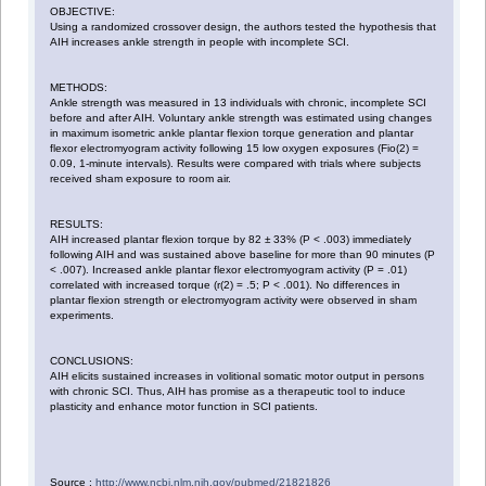
OBJECTIVE:
Using a randomized crossover design, the authors tested the hypothesis that
AIH increases ankle strength in people with incomplete SCI.
METHODS:
Ankle strength was measured in 13 individuals with chronic, incomplete SCI
before and after AIH. Voluntary ankle strength was estimated using changes
in maximum isometric ankle plantar flexion torque generation and plantar
flexor electromyogram activity following 15 low oxygen exposures (Fio(2) =
0.09, 1-minute intervals). Results were compared with trials where subjects
received sham exposure to room air.
RESULTS:
AIH increased plantar flexion torque by 82 ± 33% (P < .003) immediately
following AIH and was sustained above baseline for more than 90 minutes (P
< .007). Increased ankle plantar flexor electromyogram activity (P = .01)
correlated with increased torque (r(2) = .5; P < .001). No differences in
plantar flexion strength or electromyogram activity were observed in sham
experiments.
CONCLUSIONS:
AIH elicits sustained increases in volitional somatic motor output in persons
with chronic SCI. Thus, AIH has promise as a therapeutic tool to induce
plasticity and enhance motor function in SCI patients.
Source :
http://www.ncbi.nlm.nih.gov/pubmed/21821826