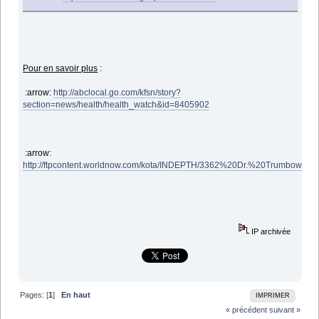
Pour en savoir plus
:
:arrow:
http://abclocal.go.com/kfsn/story?
section=news/health/health_watch&id=8405902
:arrow:
http://ftpcontent.worldnow.com/kota/INDEPTH/3362%20Dr.%20Trumbower.p
IP archivée
Pages: [
1
]
En haut
IMPRIMER
« précédent
suivant »