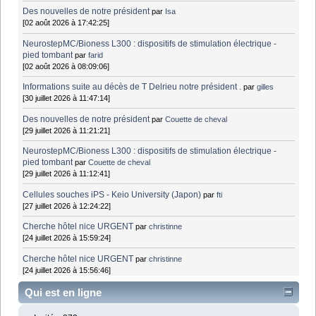
Des nouvelles de notre président
par
Isa
[02 août 2026 à 17:42:25]
NeurostepMC/Bioness L300 : dispositifs de stimulation électrique -
pied tombant
par
farid
[02 août 2026 à 08:09:06]
Informations suite au décès de T Delrieu notre président .
par
gilles
[30 juillet 2026 à 11:47:14]
Des nouvelles de notre président
par
Couette de cheval
[29 juillet 2026 à 11:21:21]
NeurostepMC/Bioness L300 : dispositifs de stimulation électrique -
pied tombant
par
Couette de cheval
[29 juillet 2026 à 11:12:41]
Cellules souches iPS - Keio University (Japon)
par
fti
[27 juillet 2026 à 12:24:22]
Cherche hôtel nice URGENT
par
christinne
[24 juillet 2026 à 15:59:24]
Cherche hôtel nice URGENT
par
christinne
[24 juillet 2026 à 15:56:46]
Qui est en ligne