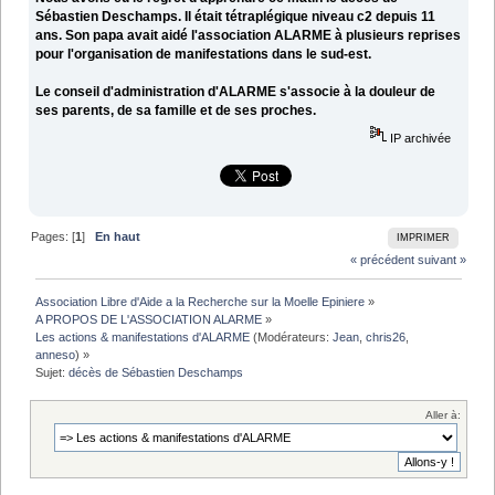
Sébastien Deschamps. Il était tétraplégique niveau c2 depuis 11
ans. Son papa avait aidé l'association ALARME à plusieurs reprises
pour l'organisation de manifestations dans le sud-est.
Le conseil d'administration d'ALARME s'associe à la douleur de
ses parents, de sa famille et de ses proches.
IP archivée
Pages: [
1
]
En haut
IMPRIMER
« précédent
suivant »
Association Libre d'Aide a la Recherche sur la Moelle Epiniere
»
A PROPOS DE L'ASSOCIATION ALARME
»
Les actions & manifestations d'ALARME
(Modérateurs:
Jean
,
chris26
,
anneso
) »
Sujet:
décès de Sébastien Deschamps
Aller à: