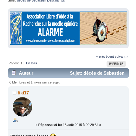
Sujet:
décès de Sébastien Deschamps
« précédent
suivant »
Pages: [
1
]
En bas
IMPRIMER
Auteur
Sujet: décès de Sébastien
Deschamps (Lu 19031 fois)
0 Membres et 1 Invité sur ce sujet
tiki17
«
Réponse #9 le:
13 août 2015 à 20:29:34 »