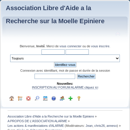
Association Libre d'Aide a la
Recherche sur la Moelle Epiniere
Bienvenue,
Invité
. Merci de
vous connecter
ou de
vous inscrire
.
Connexion avec identifiant, mot de passe et durée de la session
Nouvelles:
INSCRIPTION AU FORUM ALARME cliquez ici
Association Libre d'Aide a la Recherche sur la Moelle Epiniere
»
A PROPOS DE L'ASSOCIATION ALARME
»
Les actions & manifestations d'ALARME
(Modérateurs:
Jean
,
chris26
,
anneso
) »