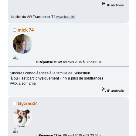
IP archivée
la bible du VW Transporter T4
www.buspirit
.
mick 74
«
Réponse #3 le:
09 avril 2015 à 08:23:19 »
Sincères condoléances à la famille de Sébastien
là ou il est parti physiquement il n'y a plus de souffrances
PAIX à son âme
IP archivée
Gyzmo34
«
Réponse #2 le:
09 avril 2015 à 07:23:55 »