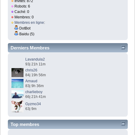
Invités: 872
Robots: 6
Caché: 0
Membres: 0
Membres en ligne
:
DotBot
Baidu (5)
Derniers Membres
Lavandula2
93j 21h 11m
chris26
84j 19h 56m
Arnaud
83j 9h 36m
charlieboy
66j 21h 41m
Gyzmo34
63j 9m
Top membres