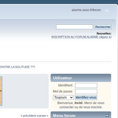
alarme.asso.fr/forum
Nouvelles:
INSCRIPTION AU FORUM ALARME cliquez ici
CONTRE LA SOLITUDE ???
Utilisateur
Identifiant:
Mot de passe:
Bienvenue,
Invité
. Merci de
vous
connecter
ou de
vous inscrire
.
Menu forum
« précédent
suivant »