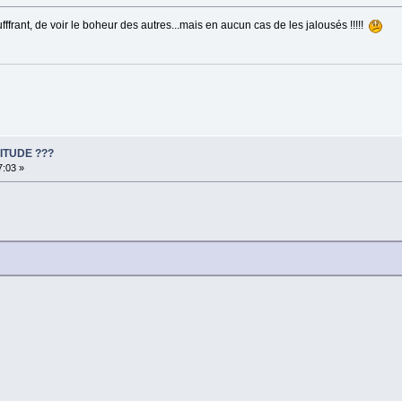
ffrant, de voir le boheur des autres...mais en aucun cas de les jalousés !!!!!
ITUDE ???
7:03 »