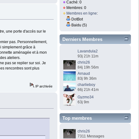
Caché: 0
Membres: 0
Membres en ligne
:
DotBot
Baidu (5)
re, une porte d'accès sur le
Derniers Membres
remier pas. Personnellement,
moi simplement grâce à
Lavandula2
mionnette aménagée et à mon
93j 21h 11m
des ateliers.
chris26
 ne pas se replier sur soi. Je
84j 19h 56m
 les rencontres sont plus
Arnaud
83j 9h 36m
charlieboy
IP archivée
66j 21h 41m
Gyzmo34
63j 9m
Top membres
chris26
7311 Messages