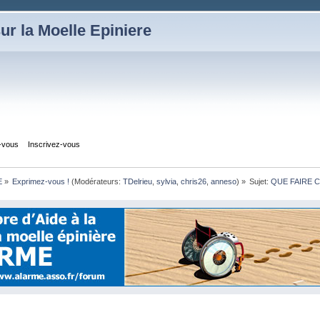
ur la Moelle Epiniere
z-vous
Inscrivez-vous
E
»
Exprimez-vous !
(Modérateurs:
TDelrieu
,
sylvia
,
chris26
,
anneso
) »
Sujet:
QUE FAIRE 