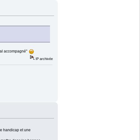
e mal accompagné"
IP archivée
le handicap et une