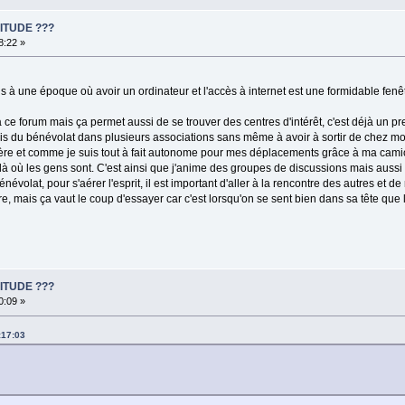
ITUDE ???
8:22 »
ns à une époque où avoir un ordinateur et l'accès à internet est une formidable fenêt
 forum mais ça permet aussi de se trouver des centres d'intérêt, c'est déjà un p
s, fais du bénévolat dans plusieurs associations sans même à avoir à sortir de chez 
sanière et comme je suis tout à fait autonome pour mes déplacements grâce à ma ca
er là où les gens sont. C'est ainsi que j'anime des groupes de discussions mais aussi 
névolat, pour s'aérer l'esprit, il est important d'aller à la rencontre des autres et de
faire, mais ça vaut le coup d'essayer car c'est lorsqu'on se sent bien dans sa tête que
ITUDE ???
0:09 »
:17:03