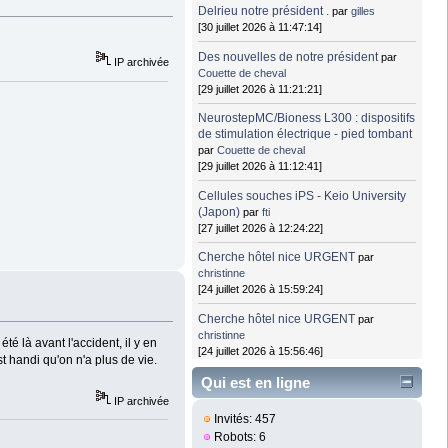
Delrieu notre président .
par
gilles
[30 juillet 2026 à 11:47:14]
Des nouvelles de notre président
par
IP archivée
Couette de cheval
[29 juillet 2026 à 11:21:21]
NeurostepMC/Bioness L300 : dispositifs
de stimulation électrique - pied tombant
par
Couette de cheval
[29 juillet 2026 à 11:12:41]
Cellules souches iPS - Keio University
(Japon)
par
fti
[27 juillet 2026 à 12:24:22]
Cherche hôtel nice URGENT
par
christinne
[24 juillet 2026 à 15:59:24]
Cherche hôtel nice URGENT
par
christinne
té là avant l'accident, il y en
[24 juillet 2026 à 15:56:46]
t handi qu'on n'a plus de vie.
Qui est en ligne
IP archivée
Invités: 457
Robots: 6