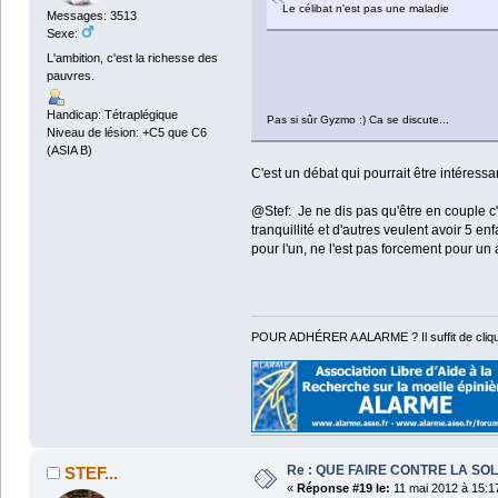
Le célibat n'est pas une maladie
Messages: 3513
Sexe:
L'ambition, c'est la richesse des
pauvres.
Handicap: Tétraplégique
Pas si sûr Gyzmo :) Ca se discute...
Niveau de lésion: +C5 que C6
(ASIA B)
C'est un débat qui pourrait être intéress
@Stef: Je ne dis pas qu'être en couple c'
tranquillité et d'autres veulent avoir 5 enf
pour l'un, ne l'est pas forcement pour un 
POUR ADHÉRER A ALARME ? Il suffit de cliqu
Re : QUE FAIRE CONTRE LA SOL
STEF...
«
Réponse #19 le:
11 mai 2012 à 15:1