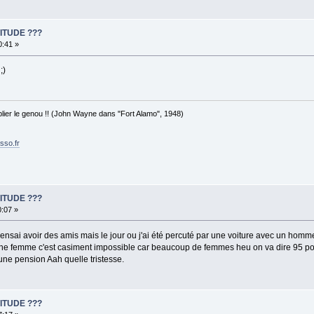
ITUDE ???
0:41 »
;)
 plier le genou !! (John Wayne dans "Fort Alamo", 1948)
sso.fr
ITUDE ???
0:07 »
nsai avoir des amis mais le jour ou j'ai été percuté par une voiture avec un homme 
 une femme c'est casiment impossible car beaucoup de femmes heu on va dire 95 po
e pension Aah quelle tristesse.
ITUDE ???