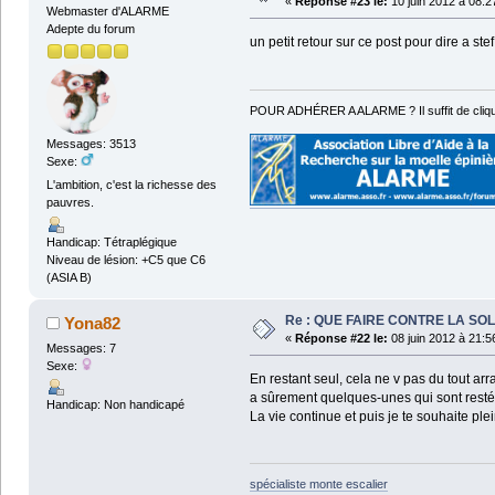
«
Réponse #23 le:
10 juin 2012 à 08:2
Webmaster d'ALARME
Adepte du forum
un petit retour sur ce post pour dire a s
POUR ADHÉRER A ALARME ? Il suffit de cliqu
Messages: 3513
Sexe:
L'ambition, c'est la richesse des
pauvres.
Handicap: Tétraplégique
Niveau de lésion: +C5 que C6
(ASIA B)
Re : QUE FAIRE CONTRE LA SOL
Yona82
«
Réponse #22 le:
08 juin 2012 à 21:5
Messages: 7
Sexe:
En restant seul, cela ne v pas du tout arra
a sûrement quelques-unes qui sont restées
Handicap: Non handicapé
La vie continue et puis je te souhaite ple
spécialiste monte escalier