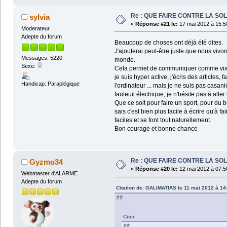
Re : QUE FAIRE CONTRE LA SOL
sylvia
«
Réponse #21 le:
17 mai 2012 à 15:5
Moderateur
Adepte du forum
Beaucoup de choses ont déjà été dites.
J'ajouterai peut-être juste que nous vivo
Messages: 5220
monde.
Sexe:
Cela permet de communiquer comme via ce
je suis hyper active, j'écris des article
Handicap: Paraplégique
l'ordinateur ... mais je ne suis pas ca
fauteuil électrique, je n'hésite pas à all
Que ce soit pour faire un sport, pour du bé
sais c'est bien plus facile à écrire qu'à 
faciles et se font tout naturellement.
Bon courage et bonne chance
Re : QUE FAIRE CONTRE LA SOL
Gyzmo34
«
Réponse #20 le:
12 mai 2012 à 07:5
Webmaster d'ALARME
Adepte du forum
Citation de: GALIMATIAS le 11 mai 2012 à 14
Citer