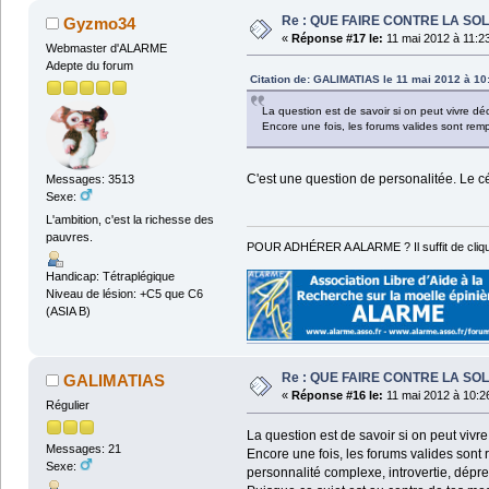
Re : QUE FAIRE CONTRE LA SOL
Gyzmo34
«
Réponse #17 le:
11 mai 2012 à 11:2
Webmaster d'ALARME
Adepte du forum
Citation de: GALIMATIAS le 11 mai 2012 à 10
La question est de savoir si on peut vivre d
Encore une fois, les forums valides sont rem
C'est une question de personalitée. Le c
Messages: 3513
Sexe:
L'ambition, c'est la richesse des
pauvres.
POUR ADHÉRER A ALARME ? Il suffit de cliqu
Handicap: Tétraplégique
Niveau de lésion: +C5 que C6
(ASIA B)
Re : QUE FAIRE CONTRE LA SOL
GALIMATIAS
«
Réponse #16 le:
11 mai 2012 à 10:2
Régulier
La question est de savoir si on peut vivr
Messages: 21
Encore une fois, les forums valides sont
Sexe:
personnalité complexe, introvertie, dépr