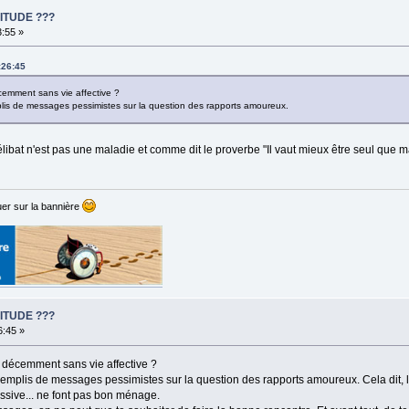
ITUDE ???
3:55 »
:26:45
écemment sans vie affective ?
plis de messages pessimistes sur la question des rapports amoureux.
élibat n'est pas une maladie et comme dit le proverbe "Il vaut mieux être seul qu
er sur la bannière
ITUDE ???
6:45 »
e décemment sans vie affective ?
 remplis de messages pessimistes sur la question des rapports amoureux. Cela dit, 
essive... ne font pas bon ménage.