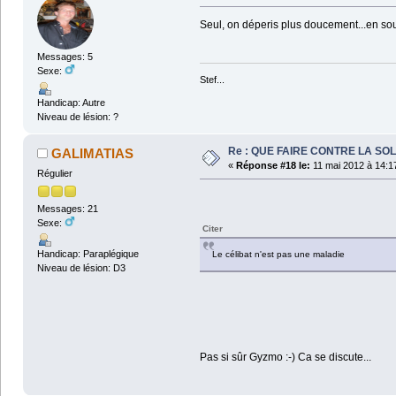
Seul, on déperis plus doucement...en souf
Messages: 5
Sexe:
Stef...
Handicap: Autre
Niveau de lésion: ?
Re : QUE FAIRE CONTRE LA SOL
GALIMATIAS
«
Réponse #18 le:
11 mai 2012 à 14:1
Régulier
Messages: 21
Sexe:
Citer
Handicap: Paraplégique
Le célibat n'est pas une maladie
Niveau de lésion: D3
Pas si sûr Gyzmo :-) Ca se discute...