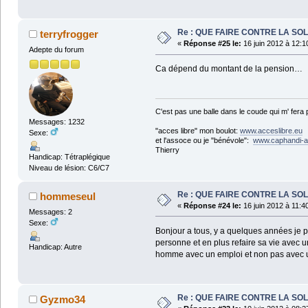
Re : QUE FAIRE CONTRE LA SOL
terryfrogger
«
Réponse #25 le:
16 juin 2012 à 12:1
Adepte du forum
Ca dépend du montant de la pension… 
C'est pas une balle dans le coude qui m' fera
Messages: 1232
"acces libre" mon boulot:
www.acceslibre.eu
Sexe:
et l'assoce ou je "bénévole":
www.caphandi-a
Thierry
Handicap: Tétraplégique
Niveau de lésion: C6/C7
Re : QUE FAIRE CONTRE LA SOL
hommeseul
«
Réponse #24 le:
16 juin 2012 à 11:4
Messages: 2
Sexe:
Bonjour a tous, y a quelques années je pe
personne et en plus refaire sa vie avec
Handicap: Autre
homme avec un emploi et non pas avec un
Re : QUE FAIRE CONTRE LA SOL
Gyzmo34