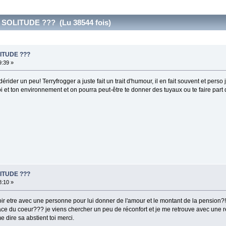
SOLITUDE ??? (Lu 38544 fois)
ITUDE ???
9:39 »
érider un peu! Terryfrogger a juste fait un trait d'humour, il en fait souvent et perso
oi et ton environnement et on pourra peut-être te donner des tuyaux ou te faire part 
ITUDE ???
8:10 »
ir etre avec une personne pour lui donner de l'amour et le montant de la pension?!? le
ce du coeur??? je viens chercher un peu de réconfort et je me retrouve avec une r
 dire sa abstient toi merci.