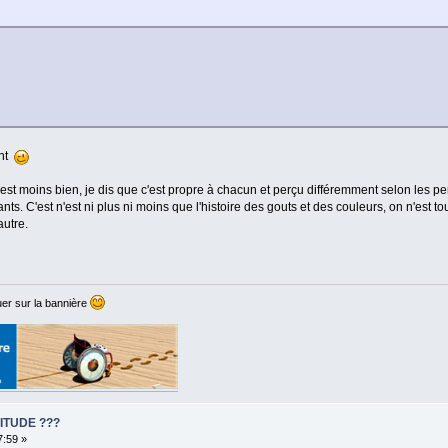
ant
est moins bien, je dis que c'est propre à chacun et perçu différemment selon les p
ants. C'est n'est ni plus ni moins que l'histoire des gouts et des couleurs, on n'est to
autre.
er sur la bannière
ITUDE ???
7:59 »