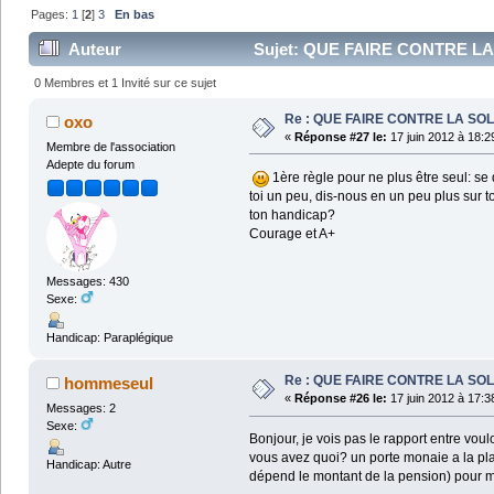
Pages:
1
[
2
]
3
En bas
Auteur
Sujet: QUE FAIRE CONTRE LA 
0 Membres et 1 Invité sur ce sujet
Re : QUE FAIRE CONTRE LA SOL
oxo
«
Réponse #27 le:
17 juin 2012 à 18:2
Membre de l'association
Adepte du forum
1ère règle pour ne plus être seul: se d
toi un peu, dis-nous en un peu plus sur t
ton handicap?
Courage et A+
Messages: 430
Sexe:
Handicap: Paraplégique
Re : QUE FAIRE CONTRE LA SOL
hommeseul
«
Réponse #26 le:
17 juin 2012 à 17:3
Messages: 2
Sexe:
Bonjour, je vois pas le rapport entre voulo
vous avez quoi? un porte monaie a la pla
Handicap: Autre
dépend le montant de la pension) pour me