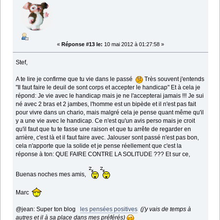
«
Réponse #13 le:
10 mai 2012 à 01:27:58 »
Stef,
A te lire je confirme que tu vie dans le passé
Très souvent j'entends
"Il faut faire le deuil de sont corps et accepter le handicap" Et à cela je
répond: Je vie avec le handicap mais je ne l'accepterai jamais !!! Je sui
né avec 2 bras et 2 jambes, l'homme est un bipède et il n'est pas fait
pour vivre dans un chario, mais malgré cela je pense quant même qu'il
y a une vie avec le handicap. Ce n'est qu'un avis perso mais je croit
qu'il faut que tu te fasse une raison et que tu arrête de regarder en
arrière, c'est là et il faut faire avec. Jalouser sont passé n'est pas bon,
cela n'apporte que la solide et je pense réellement que c'est la
réponse à ton: QUE FAIRE CONTRE LA SOLITUDE ??? Et sur ce,
Buenas noches mes amis,
Marc
@jean: Super ton blog
les pensées positives
(j'y vais de temps à
autres et il à sa place dans mes préférés)