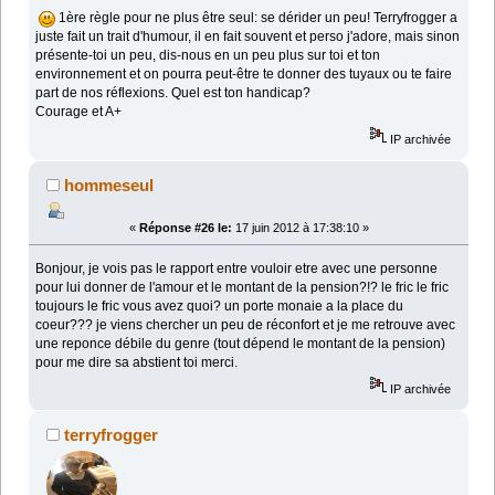
1ère règle pour ne plus être seul: se dérider un peu! Terryfrogger a
juste fait un trait d'humour, il en fait souvent et perso j'adore, mais sinon
présente-toi un peu, dis-nous en un peu plus sur toi et ton
environnement et on pourra peut-être te donner des tuyaux ou te faire
part de nos réflexions. Quel est ton handicap?
Courage et A+
IP archivée
hommeseul
«
Réponse #26 le:
17 juin 2012 à 17:38:10 »
Bonjour, je vois pas le rapport entre vouloir etre avec une personne
pour lui donner de l'amour et le montant de la pension?!? le fric le fric
toujours le fric vous avez quoi? un porte monaie a la place du
coeur??? je viens chercher un peu de réconfort et je me retrouve avec
une reponce débile du genre (tout dépend le montant de la pension)
pour me dire sa abstient toi merci.
IP archivée
terryfrogger