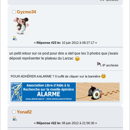
Gyzmo34
«
Réponse #23 le:
10 juin 2012 à 08:27:17 »
un petit retour sur ce post pour dire a stef que les 3 photos que j'avais
déposé représenter le plateau du Larzac
IP archivée
POUR ADHÉRER A ALARME ? Il suffit de cliquer sur la bannière
Yona82
«
Réponse #22 le:
08 juin 2012 à 21:56:30 »