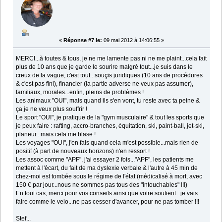
«
Réponse #7 le:
09 mai 2012 à 14:06:55 »
MERCI...à toutes & tous, je ne me lamente pas ni ne me plaint...cela fait
plus de 10 ans que je garde le sourire malgré tout...je suis dans le
creux de la vague, c'est tout...souçis juridiques (10 ans de procédures
& c'est pas fini), financier (la partie adverse ne veux pas assumer),
familiaux, morales...enfin, pleins de problèmes !
Les animaux "OUI", mais quand ils s'en vont, tu reste avec ta peine &
ça je ne veux plus souffrir !
Le sport "OUI", je pratique de la "gym musculaire" & tout les sports que
je peux faire : rafting, accro-branches, équitation, ski, paint-ball, jet-ski,
planeur...mais cela me blase !
Les voyages "OUI", j'en fais quand cela m'est possible...mais rien de
positif (à part de nouveaux horizons) n'en ressort !
Les assoc comme "APF", j'ai essayer 2 fois..."APF", les patients me
mettent à l'écart, du fait de ma dyslexie verbale & l'autre à 45 min de
chez-moi est tombée sous le régime de l'état (médicalisé à mort, avec
150 € par jour...nous ne sommes pas tous des "intouchables" !!!)
En tout cas, merci pour vos conseils ainsi que votre soutient...je vais
faire comme le velo...ne pas cesser d'avancer, pour ne pas tomber !!!
Stef...