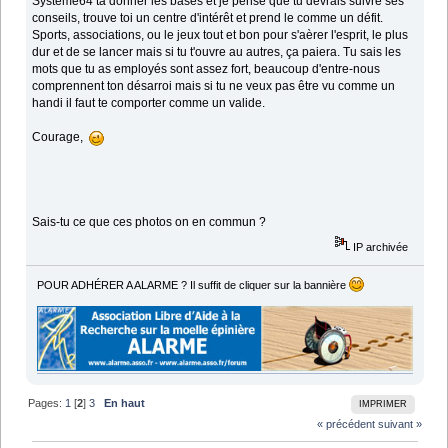
Système64 ta donner les bases et je pense que tu devrais suivre ses
conseils, trouve toi un centre d'intérêt et prend le comme un défit.
Sports, associations, ou le jeux tout et bon pour s'aèrer l'esprit, le plus
dur et de se lancer mais si tu t'ouvre au autres, ça paiera. Tu sais les
mots que tu as employés sont assez fort, beaucoup d'entre-nous
comprennent ton désarroi mais si tu ne veux pas être vu comme un
handi il faut te comporter comme un valide.
Courage,
Sais-tu ce que ces photos on en commun ?
IP archivée
POUR ADHÉRER A ALARME ? Il suffit de cliquer sur la bannière
Pages:
1
[
2
]
3
En haut
IMPRIMER
« précédent
suivant »