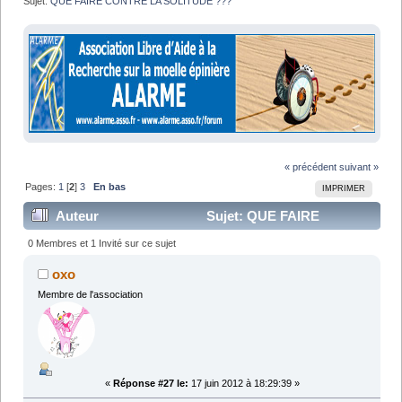
Sujet:
QUE FAIRE CONTRE LA SOLITUDE ???
« précédent
suivant »
Pages:
1
[
2
]
3
En bas
IMPRIMER
Auteur
Sujet: QUE FAIRE
CONTRE LA SOLITUDE ??? (Lu 38660 fois)
0 Membres et 1 Invité sur ce sujet
oxo
Membre de l'association
«
Réponse #27 le:
17 juin 2012 à 18:29:39 »