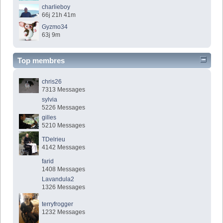
charlieboy
66j 21h 41m
Gyzmo34
63j 9m
Top membres
chris26
7313 Messages
sylvia
5226 Messages
gilles
5210 Messages
TDelrieu
4142 Messages
farid
1408 Messages
Lavandula2
1326 Messages
terryfrogger
1232 Messages