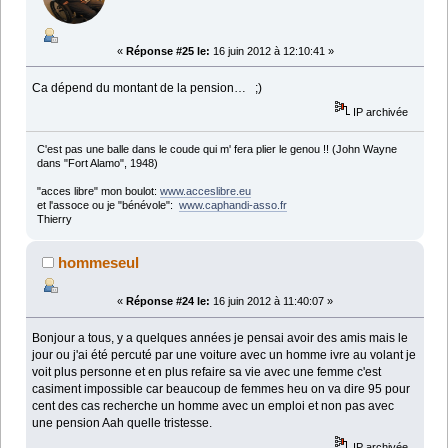
«
Réponse #25 le:
16 juin 2012 à 12:10:41 »
Ca dépend du montant de la pension… ;)
IP archivée
C'est pas une balle dans le coude qui m' fera plier le genou !! (John Wayne
dans "Fort Alamo", 1948)
"acces libre" mon boulot:
www.acceslibre.eu
et l'assoce ou je "bénévole":
www.caphandi-asso.fr
Thierry
hommeseul
«
Réponse #24 le:
16 juin 2012 à 11:40:07 »
Bonjour a tous, y a quelques années je pensai avoir des amis mais le
jour ou j'ai été percuté par une voiture avec un homme ivre au volant je
voit plus personne et en plus refaire sa vie avec une femme c'est
casiment impossible car beaucoup de femmes heu on va dire 95 pour
cent des cas recherche un homme avec un emploi et non pas avec
une pension Aah quelle tristesse.
IP archivée