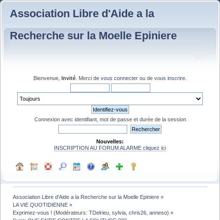
Association Libre d'Aide a la
Recherche sur la Moelle Epiniere
Bienvenue,
Invité
. Merci de
vous connecter
ou de
vous inscrire
.
Connexion avec identifiant, mot de passe et durée de la session
Nouvelles:
INSCRIPTION AU FORUM ALARME cliquez ici
Association Libre d'Aide a la Recherche sur la Moelle Epiniere
»
LA VIE QUOTIDIENNE
»
Exprimez-vous !
(Modérateurs:
TDelrieu
,
sylvia
,
chris26
,
anneso
) »