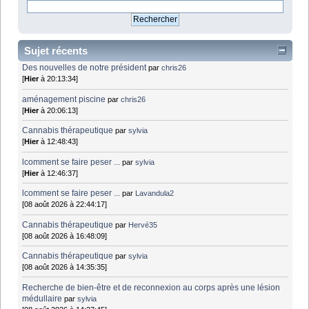
Sujet récents
Des nouvelles de notre président
par
chris26
[
Hier
à 20:13:34]
aménagement piscine
par
chris26
[
Hier
à 20:06:13]
Cannabis thérapeutique
par
sylvia
[
Hier
à 12:48:43]
lcomment se faire peser ...
par
sylvia
[
Hier
à 12:46:37]
lcomment se faire peser ...
par
Lavandula2
[08 août 2026 à 22:44:17]
Cannabis thérapeutique
par
Hervé35
[08 août 2026 à 16:48:09]
Cannabis thérapeutique
par
sylvia
[08 août 2026 à 14:35:35]
Recherche de bien-être et de reconnexion au corps après une lésion
médullaire
par
sylvia