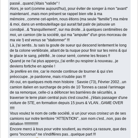
passé...quand j'étais "valide" !
Alors, je sort (comme aujourd'hui), pour éviter de songer à mon "avant"
maintenant...mais mon présent se rappel bien vite à ma
mémoire...comme cet-aprèm, nous étions (ma seule "famille") ma mère
& moi, dans un embouteillage qui aurait fait palir de jalousie un
constipé...& "tranquillement", sur ma droite...à quelques centimétres de
moi, un camion (de la société, qui ma "amputer" d'un gros morceau de
ma vie !) est venus se "stationner" !!!
Là, j'ai sentis...tu sais la goute de sueur qui descend lentement le long
de ta colone vertébrale, allant de ta nuque pour finir sur tes reins & qui
te glace le sang, pétrifié...le coeur serré, comme les fesses !!
Quand je ne l'ai plus apperçu, j'ai enfin pu respirer à nouveau...je
deviens fortiche en apnée !
Je prefère en rire, car le monde continue de tourner & qui s'en
préoccupe...je pardonne, mais n'oublie pas !!!
Ah oui, en quelques mots mon histoire : Savoie (73), Février 2002...un
camion italien en surcharge de près de 10 Tonnes a cassé l'arrimage
de sa remorque, celle-ci a défoncer les barriéres de sécurités, a
traverser le terre plain central puis s'est couché...j'étais passager d'une
voiture de STE, en formation depuis 15 jours & VLAN...GAME OVER
!!!!!
Vous voulez le nom de cette société, si un jour vous croisez un de ses
camions sur notre territoire "ATTENTION"...son nom c'est...non, pas de
délation !!!!!!!!!!!!!!!
Encore merci à tous pour votre soutient, au moins ça rassure, que des
gens "inconnus" ne s'indifféres pas...quelque part !!!