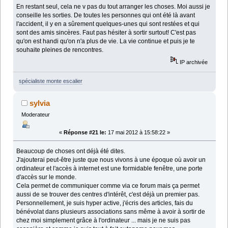
En restant seul, cela ne v pas du tout arranger les choses. Moi aussi je
conseille les sorties. De toutes les personnes qui ont été là avant
l'accident, il y en a sûrement quelques-unes qui sont restées et qui
sont des amis sincères. Faut pas hésiter à sortir surtout! C'est pas
qu'on est handi qu'on n'a plus de vie. La vie continue et puis je te
souhaite pleines de rencontres.
IP archivée
spécialiste monte escalier
sylvia
Moderateur
«
Réponse #21 le:
17 mai 2012 à 15:58:22 »
Beaucoup de choses ont déjà été dites.
J'ajouterai peut-être juste que nous vivons à une époque où avoir un
ordinateur et l'accès à internet est une formidable fenêtre, une porte
d'accès sur le monde.
Cela permet de communiquer comme via ce forum mais ça permet
aussi de se trouver des centres d'intérêt, c'est déjà un premier pas.
Personnellement, je suis hyper active, j'écris des articles, fais du
bénévolat dans plusieurs associations sans même à avoir à sortir de
chez moi simplement grâce à l'ordinateur ... mais je ne suis pas