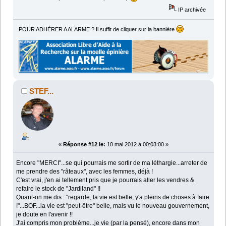
IP archivée
POUR ADHÉRER A ALARME ? Il suffit de cliquer sur la bannière
STEF...
«
Réponse #12 le:
10 mai 2012 à 00:03:00 »
Encore "MERCI"...se qui pourrais me sortir de ma léthargie...arreter de
me prendre des "râteaux", avec les femmes, déjà !
C'est vrai, j'en ai tellement pris que je pourrais aller les vendres &
refaire le stock de "Jardiland" !!
Quant-on me dis : "regarde, la vie est belle, y'a pleins de choses à faire
!"...BOF...la vie est "peut-être" belle, mais vu le nouveau gouvernement,
je doute en l'avenir !!
J'ai compris mon problème...je vie (par la pensé), encore dans mon