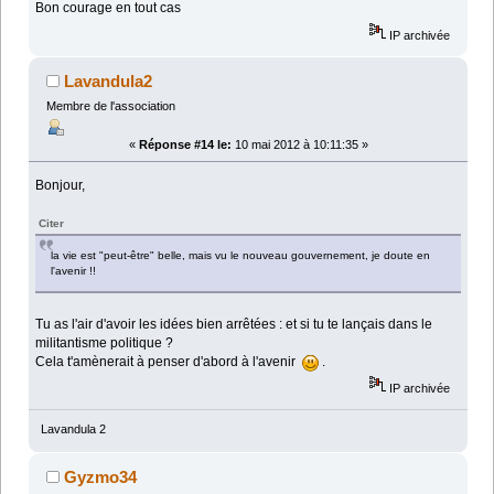
Bon courage en tout cas
IP archivée
Lavandula2
Membre de l'association
«
Réponse #14 le:
10 mai 2012 à 10:11:35 »
Bonjour,
Citer
la vie est "peut-être" belle, mais vu le nouveau gouvernement, je doute en
l'avenir !!
Tu as l'air d'avoir les idées bien arrêtées : et si tu te lançais dans le
militantisme politique ?
Cela t'amènerait à penser d'abord à l'avenir
.
IP archivée
Lavandula 2
Gyzmo34