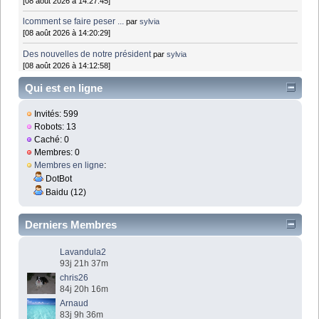
[08 août 2026 à 14:27:45]
lcomment se faire peser ...
par
sylvia
[08 août 2026 à 14:20:29]
Des nouvelles de notre président
par
sylvia
[08 août 2026 à 14:12:58]
Qui est en ligne
Invités: 599
Robots: 13
Caché: 0
Membres: 0
Membres en ligne
:
DotBot
Baidu (12)
Derniers Membres
Lavandula2
93j 21h 37m
chris26
84j 20h 16m
Arnaud
83j 9h 36m