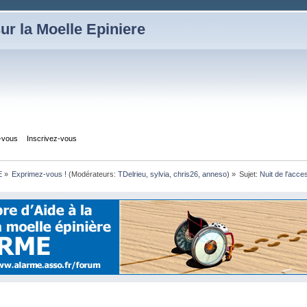
ur la Moelle Epiniere
z-vous
Inscrivez-vous
E
»
Exprimez-vous !
(Modérateurs:
TDelrieu
,
sylvia
,
chris26
,
anneso
) »
Sujet:
Nuit de l'acces