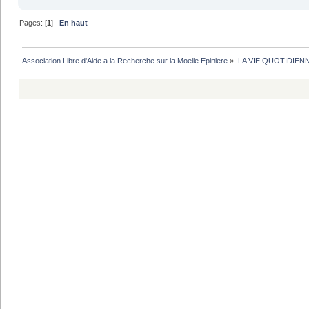
Pages: [
1
]
En haut
Association Libre d'Aide a la Recherche sur la Moelle Epiniere
»
LA VIE QUOTIDIEN