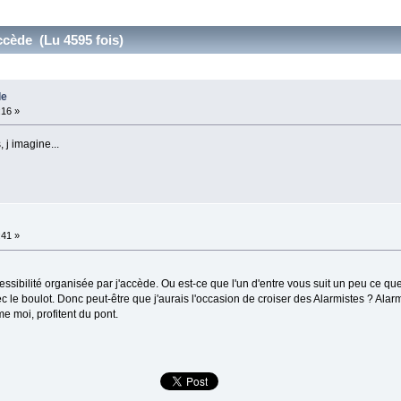
accède (Lu 4595 fois)
de
:16 »
 j imagine...
:41 »
ssibilité organisée par j'accède. Ou est-ce que l'un d'entre vous suit un peu ce que f
 le boulot. Donc peut-être que j'aurais l'occasion de croiser des Alarmistes ? Alar
 moi, profitent du pont.