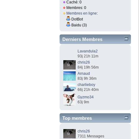
Caché: 0
Membres: 0
Membres en ligne
:
DotBot
Baidu (3)
Derniers Membres
Lavandula2
93j 21h 11m
chris26
84j 19h 56m
Arnaud
83j 9h 36m
charlieboy
66j 21h 40m
Gyzmo34
63j 9m
Top membres
chris26
7311 Messages