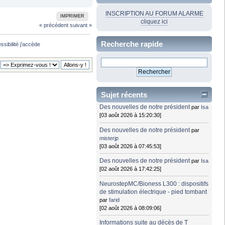
INSCRIPTION AU FORUM ALARME
IMPRIMER
cliquez ici
« précédent
suivant »
Recherche rapide
ssibilité j'accède
Sujet récents
Des nouvelles de notre président
par
Isa
[03 août 2026 à 15:20:30]
Des nouvelles de notre président
par
misterjp
[03 août 2026 à 07:45:53]
Des nouvelles de notre président
par
Isa
[02 août 2026 à 17:42:25]
NeurostepMC/Bioness L300 : dispositifs
de stimulation électrique - pied tombant
par
farid
[02 août 2026 à 08:09:06]
Informations suite au décès de T