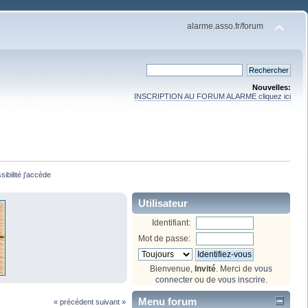
alarme.asso.fr/forum
Nouvelles:
INSCRIPTION AU FORUM ALARME cliquez ici
sibilité j'accède
Utilisateur
Identifiant:
Mot de passe:
Bienvenue,
Invité
. Merci de
vous
connecter
ou de
vous inscrire
.
Menu forum
« précédent
suivant »