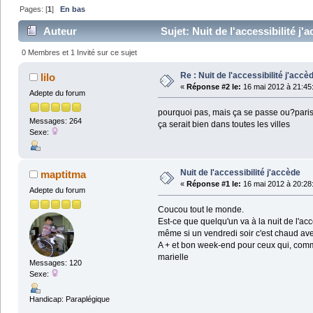
Pages: [
1
]
En bas
Auteur
Sujet: Nuit de l'accessibilité j'
0 Membres et 1 Invité sur ce sujet
Re : Nuit de l'accessibilité j'accè
lilo
«
Réponse #2 le:
16 mai 2012 à 21:45
Adepte du forum
pourquoi pas, mais ça se passe ou?paris,
Messages: 264
ça serait bien dans toutes les villes
Sexe:
Nuit de l'accessibilité j'accède
maptitma
«
Réponse #1 le:
16 mai 2012 à 20:28
Adepte du forum
Coucou tout le monde.
Est-ce que quelqu'un va à la nuit de l'acce
même si un vendredi soir c'est chaud avec
A + et bon week-end pour ceux qui, comme
marielle
Messages: 120
Sexe:
Handicap: Paraplégique