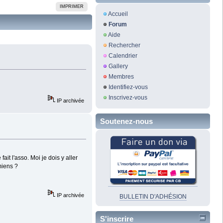
IMPRIMER
Accueil
Forum
Aide
Rechercher
Calendrier
Gallery
Membres
Identifiez-vous
Inscrivez-vous
IP archivée
Soutenez-nous
ait l'asso. Moi je dois y aller
miens ?
IP archivée
BULLETIN D'ADHÉSION
S'inscrire