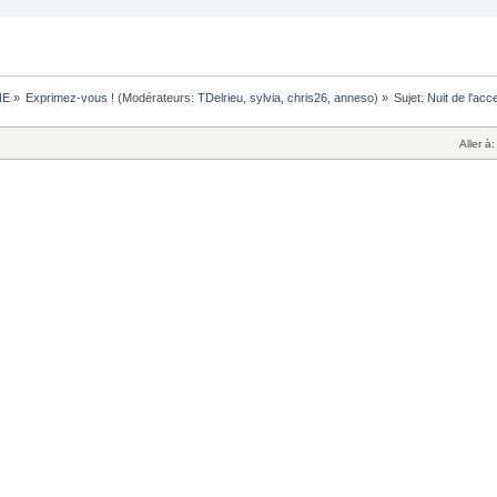
NE
»
Exprimez-vous !
(Modérateurs:
TDelrieu
,
sylvia
,
chris26
,
anneso
) »
Sujet:
Nuit de l'acce
Aller à: