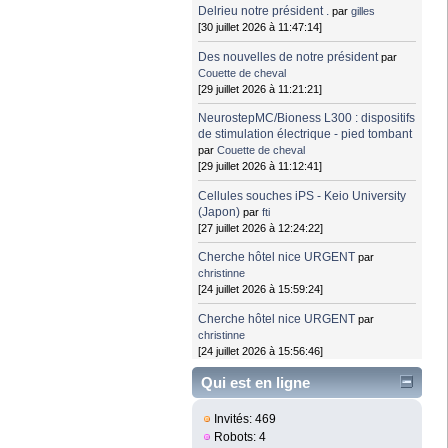
Delrieu notre président .
par
gilles
[30 juillet 2026 à 11:47:14]
Des nouvelles de notre président
par
Couette de cheval
[29 juillet 2026 à 11:21:21]
NeurostepMC/Bioness L300 : dispositifs
de stimulation électrique - pied tombant
par
Couette de cheval
[29 juillet 2026 à 11:12:41]
Cellules souches iPS - Keio University
(Japon)
par
fti
[27 juillet 2026 à 12:24:22]
Cherche hôtel nice URGENT
par
christinne
[24 juillet 2026 à 15:59:24]
Cherche hôtel nice URGENT
par
christinne
[24 juillet 2026 à 15:56:46]
Qui est en ligne
Invités: 469
Robots: 4