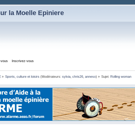
ur la Moelle Epiniere
z-vous
Inscrivez-vous
E
»
Sports, culture et loisirs
(Modérateurs:
sylvia
,
chris26
,
anneso
) »
Sujet:
Rolling woman