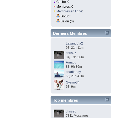
Caché: 0
Membres: 0
Membres en ligne
:
DotBot
Baidu (6)
Derniers Membres
Lavandula2
93j 21h 11m
chris26
84j 19h 56m
Arnaud
83j 9h 36m
charlieboy
66j 21h 41m
Gyzmo34
63j 9m
Top membres
chris26
7311 Messages