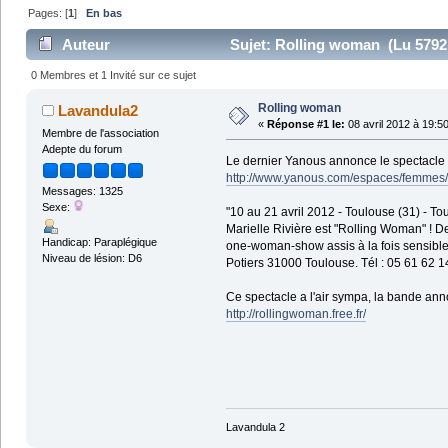
Pages: [
1
]
En bas
Auteur
Sujet: Rolling woman (Lu 5792 
0 Membres et 1 Invité sur ce sujet
Rolling woman
Lavandula2
«
Réponse #1 le:
08 avril 2012 à 19:5
Membre de l'association
Adepte du forum
Le dernier Yanous annonce le spectacle d
http://www.yanous.com/espaces/femmes
Messages: 1325
Sexe:
"10 au 21 avril 2012 - Toulouse (31) - Tou
Marielle Rivière est "Rolling Woman" !
Handicap: Paraplégique
one-woman-show assis à la fois sensible 
Niveau de lésion: D6
Potiers 31000 Toulouse. Tél : 05 61 62 14
Ce spectacle a l'air sympa, la bande anno
http://rollingwoman.free.fr/
Lavandula 2