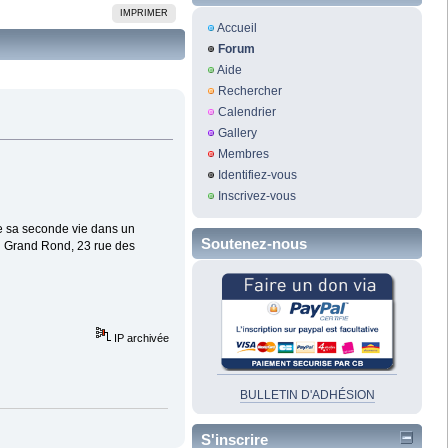
IMPRIMER
Accueil
Forum
Aide
Rechercher
Calendrier
Gallery
Membres
Identifiez-vous
Inscrivez-vous
e sa seconde vie dans un
Soutenez-nous
du Grand Rond, 23 rue des
IP archivée
BULLETIN D'ADHÉSION
S'inscrire