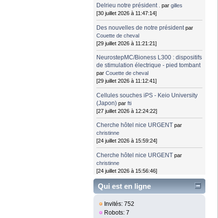
Delrieu notre président .
par
gilles
[30 juillet 2026 à 11:47:14]
Des nouvelles de notre président
par
Couette de cheval
[29 juillet 2026 à 11:21:21]
NeurostepMC/Bioness L300 : dispositifs
de stimulation électrique - pied tombant
par
Couette de cheval
[29 juillet 2026 à 11:12:41]
Cellules souches iPS - Keio University
(Japon)
par
fti
[27 juillet 2026 à 12:24:22]
Cherche hôtel nice URGENT
par
christinne
[24 juillet 2026 à 15:59:24]
Cherche hôtel nice URGENT
par
christinne
[24 juillet 2026 à 15:56:46]
Qui est en ligne
Invités: 752
Robots: 7