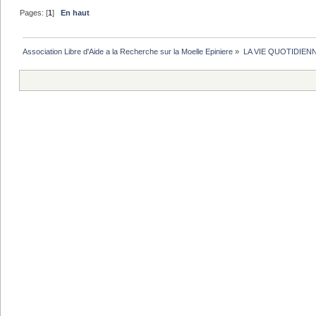
Pages: [
1
]
En haut
Association Libre d'Aide a la Recherche sur la Moelle Epiniere
»
LA VIE QUOTIDIEN