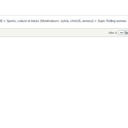
NE
»
Sports, culture et loisirs
(Modérateurs:
sylvia
,
chris26
,
anneso
) »
Sujet:
Rolling woman
Aller à: