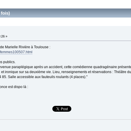
fois)
0:26 »
e Marielle Rivière à Toulouse :
/femmes100507.html
s publics.
 Devenue paraplégique après un accident, cette comédienne quadragénaire présent
et ironique sur sa deuxième vie. Lieu, renseignements et réservations : Théâtre 
 85. Salle accessible aux fauteuils roulants (4 places)."
nce est dispo là :