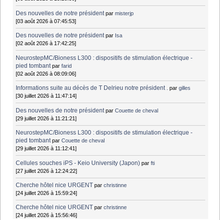
Des nouvelles de notre président
par
misterjp
[03 août 2026 à 07:45:53]
Des nouvelles de notre président
par
Isa
[02 août 2026 à 17:42:25]
NeurostepMC/Bioness L300 : dispositifs de stimulation électrique -
pied tombant
par
farid
[02 août 2026 à 08:09:06]
Informations suite au décès de T Delrieu notre président .
par
gilles
[30 juillet 2026 à 11:47:14]
Des nouvelles de notre président
par
Couette de cheval
[29 juillet 2026 à 11:21:21]
NeurostepMC/Bioness L300 : dispositifs de stimulation électrique -
pied tombant
par
Couette de cheval
[29 juillet 2026 à 11:12:41]
Cellules souches iPS - Keio University (Japon)
par
fti
[27 juillet 2026 à 12:24:22]
Cherche hôtel nice URGENT
par
christinne
[24 juillet 2026 à 15:59:24]
Cherche hôtel nice URGENT
par
christinne
[24 juillet 2026 à 15:56:46]