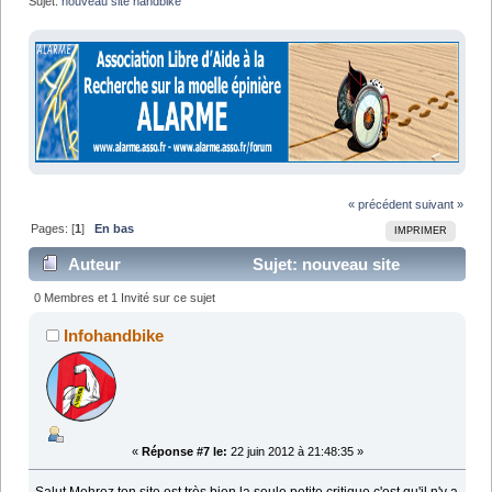
Sujet:
nouveau site handbike
« précédent
suivant »
Pages: [
1
]
En bas
IMPRIMER
Auteur
Sujet: nouveau site
handbike (Lu 9400 fois)
0 Membres et 1 Invité sur ce sujet
Infohandbike
«
Réponse #7 le:
22 juin 2012 à 21:48:35 »