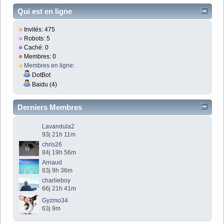
Qui est en ligne
Invités: 475
Robots: 5
Caché: 0
Membres: 0
Membres en ligne
:
DotBot
Baidu (4)
Derniers Membres
Lavandula2
93j 21h 11m
chris26
84j 19h 56m
Arnaud
83j 9h 36m
charlieboy
66j 21h 41m
Gyzmo34
63j 9m