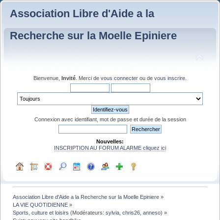
Association Libre d'Aide a la
Recherche sur la Moelle Epiniere
Bienvenue,
Invité
. Merci de
vous connecter
ou de
vous inscrire
.
Connexion avec identifiant, mot de passe et durée de la session
Nouvelles:
INSCRIPTION AU FORUM ALARME cliquez ici
Association Libre d'Aide a la Recherche sur la Moelle Epiniere
»
LA VIE QUOTIDIENNE
»
Sports, culture et loisirs
(Modérateurs:
sylvia
,
chris26
,
anneso
) »