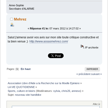
Anne-Sophie
Secrétaire d'ALARME
Mehrez
«
Réponse #1 le:
07 mars 2012 à 14:27:02 »
Salut j'aimerai avoir vos avis sur mon site toute critique constructive et
la bien venue ;)
http://www.assasmehrez.com/
IP archivée
Pages: [
1
]
En haut
IMPRIMER
« précédent
suivant »
Association Libre d'Aide a la Recherche sur la Moelle Epiniere
»
LA VIE QUOTIDIENNE
»
Sports, culture et loisirs
(Modérateurs:
sylvia
,
chris26
,
anneso
) »
Sujet:
nouveau site handbike
Aller à: