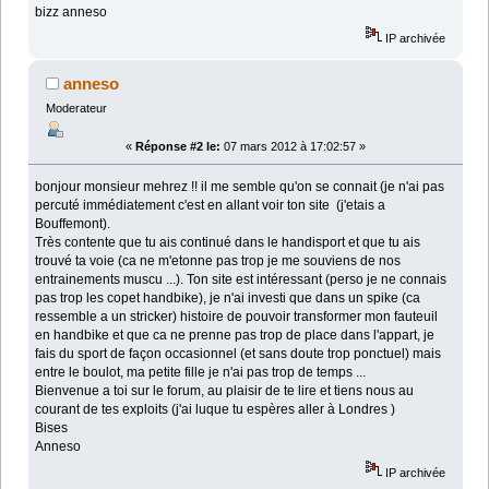
bizz anneso
IP archivée
anneso
Moderateur
«
Réponse #2 le:
07 mars 2012 à 17:02:57 »
bonjour monsieur mehrez !! il me semble qu'on se connait (je n'ai pas
percuté immédiatement c'est en allant voir ton site (j'etais a
Bouffemont).
Très contente que tu ais continué dans le handisport et que tu ais
trouvé ta voie (ca ne m'etonne pas trop je me souviens de nos
entrainements muscu ...). Ton site est intéressant (perso je ne connais
pas trop les copet handbike), je n'ai investi que dans un spike (ca
ressemble a un stricker) histoire de pouvoir transformer mon fauteuil
en handbike et que ca ne prenne pas trop de place dans l'appart, je
fais du sport de façon occasionnel (et sans doute trop ponctuel) mais
entre le boulot, ma petite fille je n'ai pas trop de temps ...
Bienvenue a toi sur le forum, au plaisir de te lire et tiens nous au
courant de tes exploits (j'ai luque tu espères aller à Londres )
Bises
Anneso
IP archivée