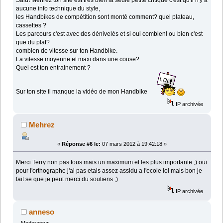
Salut Mehrez ton site est très bien la seule petite critique c'est qu'il n'y a
aucune info technique du style,
les Handbikes de compétition sont monté comment? quel plateau,
cassettes ?
Les parcours c'est avec des dénivelés et si oui combien! ou bien c'est
que du plat?
combien de vitesse sur ton Handbike.
La vitesse moyenne et maxi dans une couse?
Quel est ton entrainement ?
Sur ton site il manque la vidéo de mon Handbike
IP archivée
Mehrez
«
Réponse #6 le:
07 mars 2012 à 19:42:18 »
Merci Terry non pas tous mais un maximum et les plus importante ;) oui
pour l'orthographe j'ai pas etais assez assidu a l'ecole lol mais bon je
fait se que je peut merci du soutiens ;)
IP archivée
anneso
Moderateur