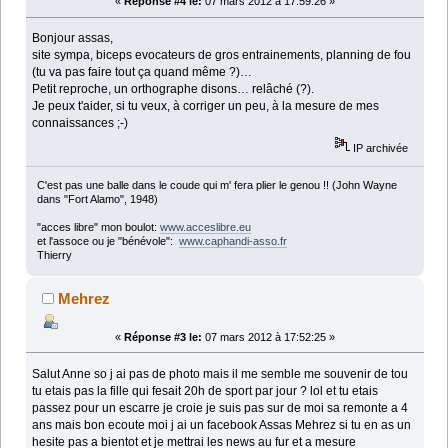
«
Réponse #4 le:
07 mars 2012 à 17:59:26 »
Bonjour assas,
site sympa, biceps evocateurs de gros entrainements, planning de fou
(tu va pas faire tout ça quand même ?)…
Petit reproche, un orthographe disons… relâché (?).
Je peux t'aider, si tu veux, à corriger un peu, à la mesure de mes
connaissances ;-)
IP archivée
C'est pas une balle dans le coude qui m' fera plier le genou !! (John Wayne
dans "Fort Alamo", 1948)
"acces libre" mon boulot:
www.acceslibre.eu
et l'assoce ou je "bénévole":
www.caphandi-asso.fr
Thierry
Mehrez
«
Réponse #3 le:
07 mars 2012 à 17:52:25 »
Salut Anne so j ai pas de photo mais il me semble me souvenir de tou
tu etais pas la fille qui fesait 20h de sport par jour ? lol et tu etais
passez pour un escarre je croie je suis pas sur de moi sa remonte a 4
ans mais bon ecoute moi j ai un facebook Assas Mehrez si tu en as un
hesite pas a bientot et je mettrai les news au fur et a mesure