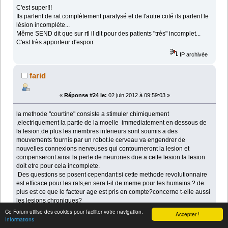
C'est super!!!
Ils parlent de rat complètement paralysé et de l'autre coté ils parlent le
lésion incomplète...
Même SEND dit que sur rtl il dit pour des patients "très" incomplet...
C'est très apporteur d'espoir.
IP archivée
farid
«
Réponse #24 le:
02 juin 2012 à 09:59:03 »
la methode "courtine" consiste a stimuler chimiquement
,electriquement la partie de la moelle immediatement en dessous de
la lesion.de plus les membres inferieurs sont soumis a des
mouvements fournis par un robot.le cerveau va engendrer de
nouvelles connexions nerveuses qui contourneront la lesion et
compenseront ainsi la perte de neurones due a cette lesion.la lesion
doit etre pour cela incomplete.
Des questions se posent cependant:si cette methode revolutionnaire
est efficace pour les rats,en sera t-il de meme pour les humains ?.de
plus est ce que le facteur age est pris en compte?concerne t-elle aussi
les lesions chroniques?
les essais cliniques sur l'homme devraient demarrer dans 2 ou 3
Ce Forum utilise des cookies pour faciliter votre navigation.
Accepter !
ans,pourquoi pas plus tot?
Informations