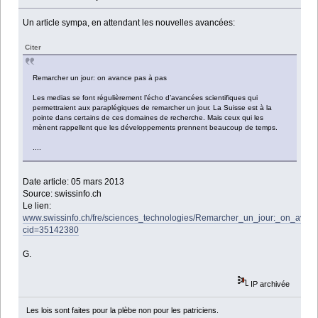
Un article sympa, en attendant les nouvelles avancées:
Citer
Remarcher un jour: on avance pas à pas
Les medias se font régulièrement l’écho d’avancées scientifiques qui
permettraient aux paraplégiques de remarcher un jour. La Suisse est à la
pointe dans certains de ces domaines de recherche. Mais ceux qui les
mènent rappellent que les développements prennent beaucoup de temps.
....
Date article: 05 mars 2013
Source: swissinfo.ch
Le lien:
www.swissinfo.ch/fre/sciences_technologies/Remarcher_un_jour:_on_ava
cid=35142380
G.
IP archivée
Les lois sont faites pour la plèbe non pour les patriciens.