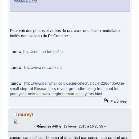
waa021113.php
Pour voir des photos et vidéos de rats avec une lésion médullaire
traités dans le labo du Pr. Courtine :
:arrow:
http://courtine-lab.epfl.ch
:arrow:
http://www.neuwalk.eu
:arrow:
http://www.dailymail.co.uk/sciencetech/article-2280405/One-
small-step-rat-Researchers-reveal-groundbreaking-treatment-let-
paralysed-animals-walk-begin-human-trials-years.html
IP archivée
mureyt
«
Réponse #46 le:
19 février 2013 à 16:23:55 »
concret car testé sur l'homme et si ça c'est pas concret par rapport aux