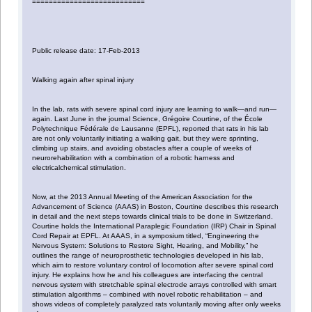
===========================
Public release date: 17-Feb-2013
Walking again after spinal injury
In the lab, rats with severe spinal cord injury are learning to walk—and run—
again. Last June in the journal Science, Grégoire Courtine, of the École
Polytechnique Fédérale de Lausanne (EPFL), reported that rats in his lab
are not only voluntarily initiating a walking gait, but they were sprinting,
climbing up stairs, and avoiding obstacles after a couple of weeks of
neurorehabilitation with a combination of a robotic harness and
electricalchemical stimulation.
Now, at the 2013 Annual Meeting of the American Association for the
Advancement of Science (AAAS) in Boston, Courtine describes this research
in detail and the next steps towards clinical trials to be done in Switzerland.
Courtine holds the International Paraplegic Foundation (IRP) Chair in Spinal
Cord Repair at EPFL. At AAAS, in a symposium titled, “Engineering the
Nervous System: Solutions to Restore Sight, Hearing, and Mobility,” he
outlines the range of neuroprosthetic technologies developed in his lab,
which aim to restore voluntary control of locomotion after severe spinal cord
injury. He explains how he and his colleagues are interfacing the central
nervous system with stretchable spinal electrode arrays controlled with smart
stimulation algorithms – combined with novel robotic rehabilitation – and
shows videos of completely paralyzed rats voluntarily moving after only weeks