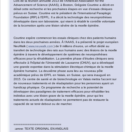
Lors de la réunion annuelle 2013 de l'American Association for the
Advancement of Science (AAAS), à Boston, Grégoire Courtine a décrit en
détail cette recherche et les prochaines étapes en vue d'essais cliniques
prévus en Suisse. Courtine est le président de l'International Paraplegic
Foundation (IRP) à l'EPFL. Il a décrit la technologie des neuroprothèses
développée dans son laboratoire, qui visent à rétablir le contrôle volontaire
de la locomotion après une lésion sévère de la moelle épinière.
Courtine espère commencer les essais cliniques chez des patients humains
dans les deux prochaines années. À l'AAAS, il a présenté le projet européen
NeuWalk (
www.neuwalk.com
) de 9 millions d'euros, un effort dédié au
transfert de technologie des rats aux humains avec des lésions de la moelle
épinière à travers le développement de systèmes de neuroprothèses
efficaces pour la réhabilitation. La première phase d'études cliniques sera
effectuée à l'hôpital de l'Université de Lausanne (CHUV), qui a développé
une grande expertise dans la stimulation électrique-chimique de la moelle
épinière humaine. La deuxième phase aura lieu au nouveau pôle
académique prévu de EPFL en Valais, en Suisse, qui sera inauguré en
2015. Ce centre de santé et de biotechnologie en Valais mettra l'accent sur
de nouveaux traitements et de réadaptation pour les personnes ayant un
handicap physique. Ce programme de recherche a le potentiel de
développer des paradigmes de traitement efficaces pour réhabiliter les
individus avec une lésion grave de la moelle épinière, pour qui les
traitements actuels de réadaptation ne permettent pas de restaurer la
capacité de se tenir debout ou de marcher.
===========================
:arrow: TEXTE ORIGINAL EN ANGLAIS