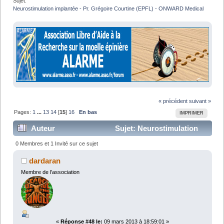
Sujet:
Neurostimulation implantée - Pr. Grégoire Courtine (EPFL) - ONWARD Medical
« précédent
suivant »
Pages:
1
...
13
14
[
15
]
16
En bas
IMPRIMER
Auteur
Sujet: Neurostimulation
implantée - Pr. Grégoire Courtine (EPFL) - ONWARD
0 Membres et 1 Invité sur ce sujet
Medical (Lu 673712 fois)
dardaran
Membre de l'association
«
Réponse #48 le:
09 mars 2013 à 18:59:01 »