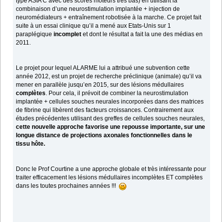
type ASIA C avec des scores moteurs très bas) en utilisant la
combinaison d’une neurostimulation implantée + injection de
neuromédiateurs + entraînement robotisée à la marche. Ce projet fait
suite à un essai clinique qu’il a mené aux Etats-Unis sur 1
paraplégique
incomplet
et dont le résultat a fait la une des médias en
2011.
Le projet pour lequel ALARME lui a attribué une subvention cette
année 2012, est un projet de recherche préclinique (animale) qu’il va
mener en parallèle jusqu’en 2015, sur des lésions médullaires
complètes
. Pour cela, il prévoit de combiner la neurostimulation
implantée + cellules souches neurales incorporées dans des matrices
de fibrine qui libèrent des facteurs croissances. Contrairement aux
études précédentes utilisant des greffes de cellules souches neurales,
cette nouvelle approche favorise une repousse importante, sur une
longue distance de projections axonales fonctionnelles dans le
tissu hôte.
Donc le Prof Courtine a une approche globale et très intéressante pour
traiter efficacement les lésions médullaires incomplètes ET complètes
dans les toutes prochaines années !!!