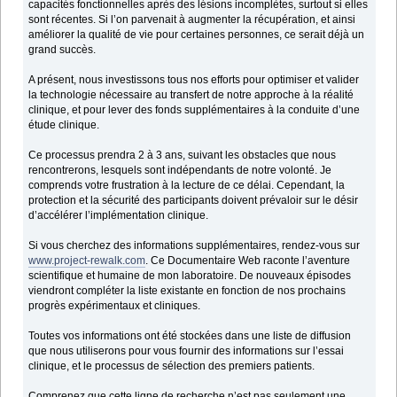
capacités fonctionnelles après des lésions incomplètes, surtout si elles
sont récentes. Si l’on parvenait à augmenter la récupération, et ainsi
améliorer la qualité de vie pour certaines personnes, ce serait déjà un
grand succès.
A présent, nous investissons tous nos efforts pour optimiser et valider
la technologie nécessaire au transfert de notre approche à la réalité
clinique, et pour lever des fonds supplémentaires à la conduite d’une
étude clinique.
Ce processus prendra 2 à 3 ans, suivant les obstacles que nous
rencontrerons, lesquels sont indépendants de notre volonté. Je
comprends votre frustration à la lecture de ce délai. Cependant, la
protection et la sécurité des participants doivent prévaloir sur le désir
d’accélérer l’implémentation clinique.
Si vous cherchez des informations supplémentaires, rendez-vous sur
www.project-rewalk.com
. Ce Documentaire Web raconte l’aventure
scientifique et humaine de mon laboratoire. De nouveaux épisodes
viendront compléter la liste existante en fonction de nos prochains
progrès expérimentaux et cliniques.
Toutes vos informations ont été stockées dans une liste de diffusion
que nous utiliserons pour vous fournir des informations sur l’essai
clinique, et le processus de sélection des premiers patients.
Comprenez que cette ligne de recherche n’est pas seulement une