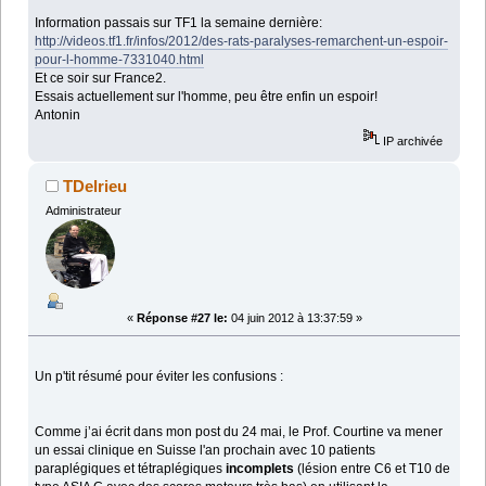
Information passais sur TF1 la semaine dernière:
http://videos.tf1.fr/infos/2012/des-rats-paralyses-remarchent-un-espoir-
pour-l-homme-7331040.html
Et ce soir sur France2.
Essais actuellement sur l'homme, peu être enfin un espoir!
Antonin
IP archivée
TDelrieu
Administrateur
«
Réponse #27 le:
04 juin 2012 à 13:37:59 »
Un p'tit résumé pour éviter les confusions :
Comme j’ai écrit dans mon post du 24 mai, le Prof. Courtine va mener
un essai clinique en Suisse l'an prochain avec 10 patients
paraplégiques et tétraplégiques
incomplets
(lésion entre C6 et T10 de