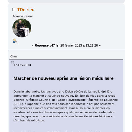
TDelrieu
Administrateur
«
Réponse #47 le:
20 février 2013 à 13:21:26 »
Citer
17-Fév-2013
Marcher de nouveau après une lésion médullaire
Dans le laboratoire, les rats avec une lésion sévère de la moelle épinière
apprennent à marcher et courir de nouveau. En Juin dernier, dans la revue
Science, Grégoire Courtine, de l'École Polytechnique Fédérale de Lausanne
(EPFL), a rapporté que des rats dans son laboratoire n'ont pas seulement
recommencer à marcher volontairement, mais aussi à courir, monter les
escaliers, et éviter les obstacles après quelques semaines de réadaptation
neurologique avec une combinaison de stimulation électrique-chimique et
d'un harnais robotique.