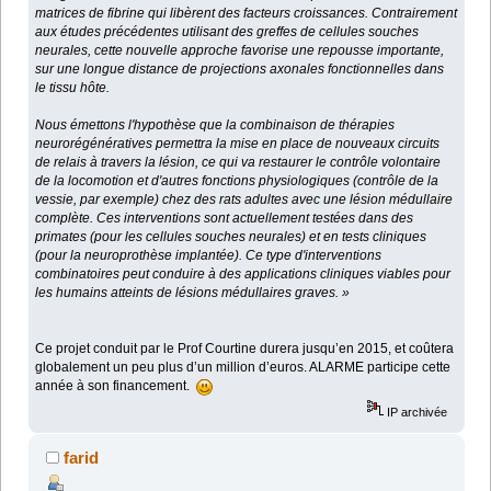
matrices de fibrine qui libèrent des facteurs croissances. Contrairement
aux études précédentes utilisant des greffes de cellules souches
neurales, cette nouvelle approche favorise une repousse importante,
sur une longue distance de projections axonales fonctionnelles dans
le tissu hôte.
Nous émettons l'hypothèse que la combinaison de thérapies
neurorégénératives permettra la mise en place de nouveaux circuits
de relais à travers la lésion, ce qui va restaurer le contrôle volontaire
de la locomotion et d'autres fonctions physiologiques (contrôle de la
vessie, par exemple) chez des rats adultes avec une lésion médullaire
complète. Ces interventions sont actuellement testées dans des
primates (pour les cellules souches neurales) et en tests cliniques
(pour la neuroprothèse implantée). Ce type d'interventions
combinatoires peut conduire à des applications cliniques viables pour
les humains atteints de lésions médullaires graves. »
Ce projet conduit par le Prof Courtine durera jusqu’en 2015, et coûtera
globalement un peu plus d’un million d’euros. ALARME participe cette
année à son financement.
IP archivée
farid