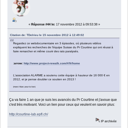
«
Réponse #44 le:
17 novembre 2012 à 09:53:38 »
Citation de: TDelrieu le 15 novembre 2012 à 12:49:02
Regardez ce webdocumentaire en 3 épisodes, où plusieurs vidéos
expliquent les recherches de l'équipe Suisse du Pr Courtine qui ont réussi à
faire remarcher et même courir des rats paralysés.
:arrow:
http://www.project-rewalk.com/#/fr/home
L'association ALARME a soutenu cette équipe à hauteur de 16 000 € en
2012, et je pense doubler ce soutien en 2013 !
(merci Marc pour le lien)
Ça va faire 1 an que je suis les avancés du Pr Courtine et j'avoue que
c'est très motivant. Voici un lien pour ceux qui veulent en savoir plus:
http://courtine-lab.epfl.ch/
IP archivée