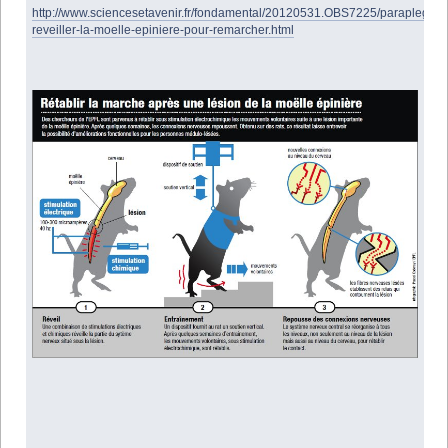
http://www.sciencesetavenir.fr/fondamental/20120531.OBS7225/paraplegie-
reveiller-la-moelle-epiniere-pour-remarcher.html