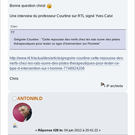
Bonne question christ
Une interview du professeur Courtine sur RTL signé Yves Calvi
Citer
Grégoire Courtine : "Cette repousse des nerfs chez les rats ouvre des pistes
thérapeutiques pour tester ce type d'intervention sur l'homme"
http://www.rtl.fr/actualites/article/gregoire-courtine-cette-repousse-des-
nerfs-chez-les-rats-ouvre-des-pistes-therapeutiques-pour-tester-ce-
type-d-intervention-sur-l-homme-7748924206
Chris
IP archivée
ANTONIN.D
«
Réponse #28 le:
04 juin 2012 à 20:41:22 »