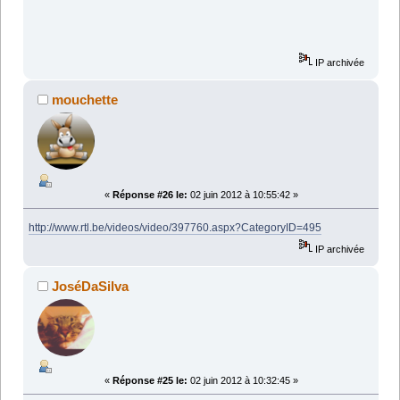
IP archivée
mouchette
«
Réponse #26 le:
02 juin 2012 à 10:55:42 »
http://www.rtl.be/videos/video/397760.aspx?CategoryID=495
IP archivée
JoséDaSilva
«
Réponse #25 le:
02 juin 2012 à 10:32:45 »