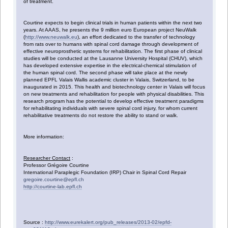
of treatment.
Courtine expects to begin clinical trials in human patients within the next two
years. At AAAS, he presents the 9 million euro European project NeuWalk
(
http://www.neuwalk.eu
), an effort dedicated to the transfer of technology
from rats over to humans with spinal cord damage through development of
effective neuroprosthetic systems for rehabilitation. The first phase of clinical
studies will be conducted at the Lausanne University Hospital (CHUV), which
has developed extensive expertise in the electrical-chemical stimulation of
the human spinal cord. The second phase will take place at the newly
planned EPFL Valais Wallis academic cluster in Valais, Switzerland, to be
inaugurated in 2015. This health and biotechnology center in Valais will focus
on new treatments and rehabilitation for people with physical disabilities. This
research program has the potential to develop effective treatment paradigms
for rehabilitating individuals with severe spinal cord injury, for whom current
rehabilitative treatments do not restore the ability to stand or walk.
More information:
Researcher Contact
:
Professor Grégoire Courtine
International Paraplegic Foundation (IRP) Chair in Spinal Cord Repair
gregoire.courtine@epfl.ch
http://courtine-lab.epfl.ch
Source :
http://www.eurekalert.org/pub_releases/2013-02/epfd-