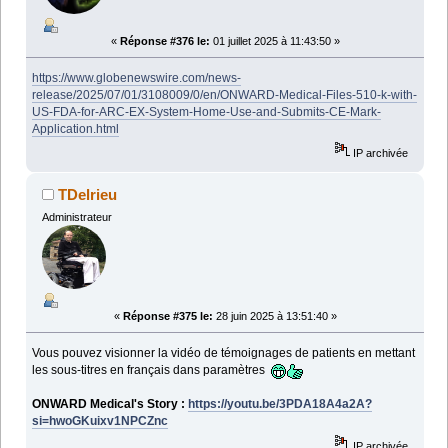
«
Réponse #376 le:
01 juillet 2025 à 11:43:50 »
https://www.globenewswire.com/news-
release/2025/07/01/3108009/0/en/ONWARD-Medical-Files-510-k-with-
US-FDA-for-ARC-EX-System-Home-Use-and-Submits-CE-Mark-
Application.html
IP archivée
TDelrieu
Administrateur
«
Réponse #375 le:
28 juin 2025 à 13:51:40 »
Vous pouvez visionner la vidéo de témoignages de patients en mettant
les sous-titres en français dans paramètres
ONWARD Medical's Story :
https://youtu.be/3PDA18A4a2A?
si=hwoGKuixv1NPCZnc
IP archivée