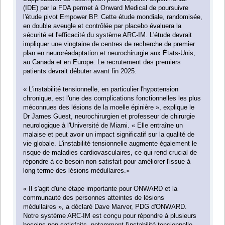
(IDE) par la FDA permet à Onward Medical de poursuivre
l'étude pivot Empower BP. Cette étude mondiale, randomisée,
en double aveugle et contrôlée par placebo évaluera la
sécurité et l'efficacité du système ARC-IM. L'étude devrait
impliquer une vingtaine de centres de recherche de premier
plan en neuroréadaptation et neurochirurgie aux États-Unis,
au Canada et en Europe. Le recrutement des premiers
patients devrait débuter avant fin 2025.
« L'instabilité tensionnelle, en particulier l'hypotension
chronique, est l'une des complications fonctionnelles les plus
méconnues des lésions de la moelle épinière », explique le
Dr James Guest, neurochirurgien et professeur de chirurgie
neurologique à l'Université de Miami. « Elle entraîne un
malaise et peut avoir un impact significatif sur la qualité de
vie globale. L'instabilité tensionnelle augmente également le
risque de maladies cardiovasculaires, ce qui rend crucial de
répondre à ce besoin non satisfait pour améliorer l'issue à
long terme des lésions médullaires.»
« Il s'agit d'une étape importante pour ONWARD et la
communauté des personnes atteintes de lésions
médullaires », a déclaré Dave Marver, PDG d'ONWARD.
Notre système ARC-IM est conçu pour répondre à plusieurs
besoins non satisfaits, notamment l'instabilité tensionnelle,