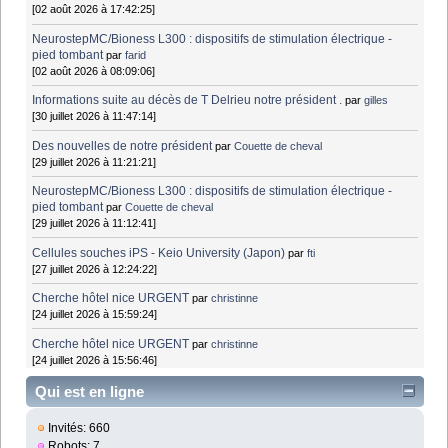
[02 août 2026 à 17:42:25]
NeurostepMC/Bioness L300 : dispositifs de stimulation électrique -
pied tombant
par
farid
[02 août 2026 à 08:09:06]
Informations suite au décès de T Delrieu notre président .
par
gilles
[30 juillet 2026 à 11:47:14]
Des nouvelles de notre président
par
Couette de cheval
[29 juillet 2026 à 11:21:21]
NeurostepMC/Bioness L300 : dispositifs de stimulation électrique -
pied tombant
par
Couette de cheval
[29 juillet 2026 à 11:12:41]
Cellules souches iPS - Keio University (Japon)
par
fti
[27 juillet 2026 à 12:24:22]
Cherche hôtel nice URGENT
par
christinne
[24 juillet 2026 à 15:59:24]
Cherche hôtel nice URGENT
par
christinne
[24 juillet 2026 à 15:56:46]
Qui est en ligne
Invités: 660
Robots: 7