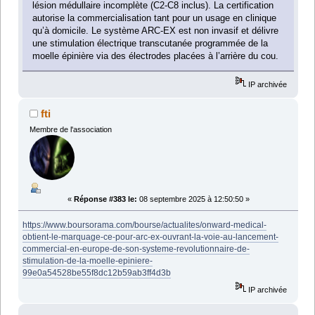
lésion médullaire incomplète (C2-C8 inclus). La certification
autorise la commercialisation tant pour un usage en clinique
qu’à domicile. Le système ARC-EX est non invasif et délivre
une stimulation électrique transcutanée programmée de la
moelle épinière via des électrodes placées à l’arrière du cou.
IP archivée
fti
Membre de l'association
«
Réponse #383 le:
08 septembre 2025 à 12:50:50 »
https://www.boursorama.com/bourse/actualites/onward-medical-
obtient-le-marquage-ce-pour-arc-ex-ouvrant-la-voie-au-lancement-
commercial-en-europe-de-son-systeme-revolutionnaire-de-
stimulation-de-la-moelle-epiniere-
99e0a54528be55f8dc12b59ab3ff4d3b
IP archivée