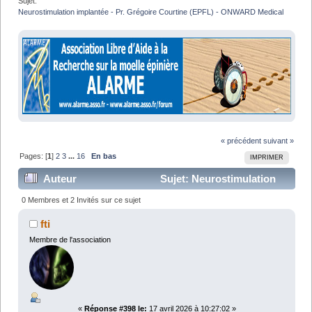
Sujet:
Neurostimulation implantée - Pr. Grégoire Courtine (EPFL) - ONWARD Medical
« précédent
suivant »
Pages: [
1
]
2
3
...
16
En bas
IMPRIMER
Auteur
Sujet: Neurostimulation
implantée - Pr. Grégoire Courtine (EPFL) - ONWARD
0 Membres et 2 Invités sur ce sujet
Medical (Lu 672921 fois)
fti
Membre de l'association
«
Réponse #398 le:
17 avril 2026 à 10:27:02 »