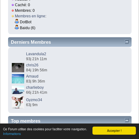
Caché: 0
Membres: 0
Membres en ligne
:
DotBot
Baidu (6)
Derniers Membres
Lavandula2
93j 21h 11m
chris26
84j 19h 56m
Arnaud
83j 9h 36m
charlieboy
66j 21h 41m
Gyzmo34
63j 9m
Top membres
Ce Forum utilise des cookies pour faciliter votre navigation.
Accepter !
Informations
chris26
7311 Messages