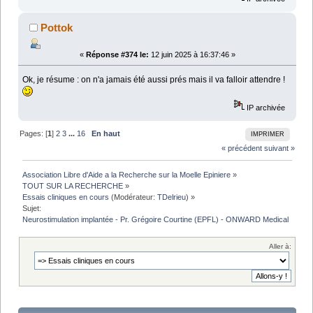
Pottok
«
Réponse #374 le:
12 juin 2025 à 16:37:46 »
Ok, je résume : on n'a jamais été aussi prés mais il va falloir attendre !
IP archivée
Pages: [
1
]
2
3
...
16
En haut
IMPRIMER
« précédent
suivant »
Association Libre d'Aide a la Recherche sur la Moelle Epiniere
»
TOUT SUR LA RECHERCHE
»
Essais cliniques en cours
(Modérateur:
TDelrieu
) »
Sujet:
Neurostimulation implantée - Pr. Grégoire Courtine (EPFL) - ONWARD Medical
Aller à: