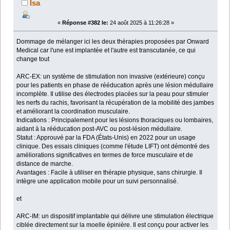
Isa
«
Réponse #382 le:
24 août 2025 à 11:26:28 »
Dommage de mélanger ici les deux thérapies proposées par Onward
Medical car l'une est implantée et l'autre est transcutanée, ce qui
change tout
ARC-EX: un système de stimulation non invasive (extérieure) conçu
pour les patients en phase de rééducation après une lésion médullaire
incomplète. Il utilise des électrodes placées sur la peau pour stimuler
les nerfs du rachis, favorisant la récupération de la mobilité des jambes
et améliorant la coordination musculaire.
Indications : Principalement pour les lésions thoraciques ou lombaires,
aidant à la rééducation post-AVC ou post-lésion médullaire.
Statut : Approuvé par la FDA (États-Unis) en 2022 pour un usage
clinique. Des essais cliniques (comme l'étude LIFT) ont démontré des
améliorations significatives en termes de force musculaire et de
distance de marche.
Avantages : Facile à utiliser en thérapie physique, sans chirurgie. Il
intègre une application mobile pour un suivi personnalisé.
et
ARC-IM: un dispositif implantable qui délivre une stimulation électrique
ciblée directement sur la moelle épinière. Il est conçu pour activer les