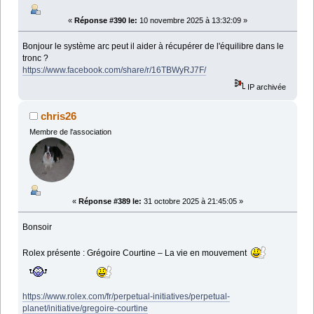
«
Réponse #390 le:
10 novembre 2025 à 13:32:09 »
Bonjour le système arc peut il aider à récupérer de l'équilibre dans le
tronc ?
https://www.facebook.com/share/r/16TBWyRJ7F/
IP archivée
chris26
Membre de l'association
«
Réponse #389 le:
31 octobre 2025 à 21:45:05 »
Bonsoir
Rolex présente : Grégoire Courtine – La vie en mouvement
https://www.rolex.com/fr/perpetual-initiatives/perpetual-
planet/initiative/gregoire-courtine