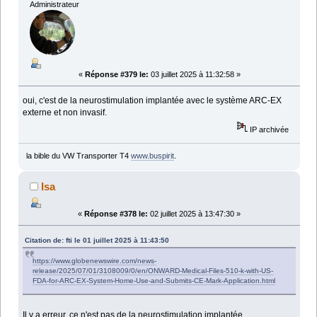
Administrateur
«
Réponse #379 le:
03 juillet 2025 à 11:32:58 »
oui, c'est de la neurostimulation implantée avec le système ARC-EX
externe et non invasif.
IP archivée
la bible du VW Transporter T4
www.buspirit
.
Isa
«
Réponse #378 le:
02 juillet 2025 à 13:47:30 »
Citation de: fti le 01 juillet 2025 à 11:43:50
https://www.globenewswire.com/news-
release/2025/07/01/3108009/0/en/ONWARD-Medical-Files-510-k-with-US-
FDA-for-ARC-EX-System-Home-Use-and-Submits-CE-Mark-Application.html
Il y a erreur, ce n'est pas de la neurostimulation implantée