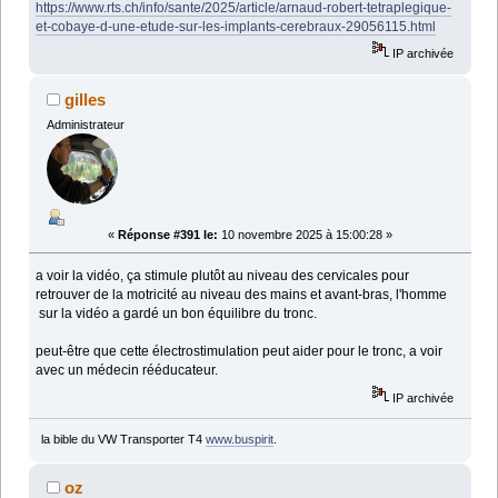
https://www.rts.ch/info/sante/2025/article/arnaud-robert-tetraplegique-
et-cobaye-d-une-etude-sur-les-implants-cerebraux-29056115.html
IP archivée
gilles
Administrateur
«
Réponse #391 le:
10 novembre 2025 à 15:00:28 »
a voir la vidéo, ça stimule plutôt au niveau des cervicales pour
retrouver de la motricité au niveau des mains et avant-bras, l'homme
sur la vidéo a gardé un bon équilibre du tronc.
peut-être que cette électrostimulation peut aider pour le tronc, a voir
avec un médecin rééducateur.
IP archivée
la bible du VW Transporter T4
www.buspirit
.
oz