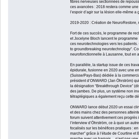
fibres nerveuses sectionnées de repouss
ces avancées : 2018 restera comme une a
l’espoir d’agir sur la lésion elle-même a 
2019-2020 : Création de NeuroRestore,
Fort de ces succès, le programme de rech
et Jocelyne Bloch lancent le programme Ne
ces neurotechnologies vers les patients. C
to groundbreaking neurotechnology”. Con
neurofonctionnelle à Lausanne, tout en a
En parallèle, la startup issue de ces tra
épidurale, fusionne en 2020 avec une e
(Suisse/Pays-Bas) dédiée à la commercial
président d’ONWARD (Jan Öhrström) qui d
la désignation “Breakthrough Device” (dis
des jambes. De plus, un système non inva
tétraplégiques a également reçu cette d
ONWARD lance début 2020 un essai cliniqu
et des mains chez des personnes atteinte
forum suivent attentivement ces progrès i
l’interview d’Öhrström, ce à quoi un autr
focalisés sur les bénéfices pratiques : 
marcher” grâce à l’étude de Courtine et B
marche avec un harnais… n’est pas une mar