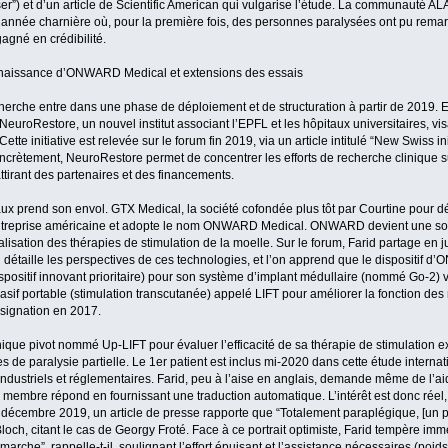
er”) et d’un article de Scientific American qui vulgarise l’étude. La communauté 
nnée charnière où, pour la première fois, des personnes paralysées ont pu remarc
gagné en crédibilité.
 naissance d’ONWARD Medical et extensions des essais
erche entre dans une phase de déploiement et de structuration à partir de 2019. 
uroRestore, un nouvel institut associant l’EPFL et les hôpitaux universitaires, visa
ette initiative est relevée sur le forum fin 2019, via un article intitulé “New Swiss i
crètement, NeuroRestore permet de concentrer les efforts de recherche clinique s
ttirant des partenaires et des financements.
vaux prend son envol. GTX Medical, la société cofondée plus tôt par Courtine pour d
ntreprise américaine et adopte le nom ONWARD Medical. ONWARD devient une soc
isation des thérapies de stimulation de la moelle. Sur le forum, Farid partage en 
étaille les perspectives de ces technologies, et l’on apprend que le dispositif 
positif innovant prioritaire) pour son système d’implant médullaire (nommé Go-2) vi
sif portable (stimulation transcutanée) appelé LIFT pour améliorer la fonction de
ésignation en 2017.
e pivot nommé Up-LIFT pour évaluer l’efficacité de sa thérapie de stimulation ext
s de paralysie partielle. Le 1er patient est inclus mi-2020 dans cette étude intern
ndustriels et réglementaires. Farid, peu à l’aise en anglais, demande même de l’aide
e membre répond en fournissant une traduction automatique. L’intérêt est donc réel,
en décembre 2019, un article de presse rapporte que “Totalement paraplégique, [un
loch, citant le cas de Georgy Froté. Face à ce portrait optimiste, Farid tempère im
che”, rappelle-t-il, soulignant l’effort épuisant et l’assistance nécessaires (poid