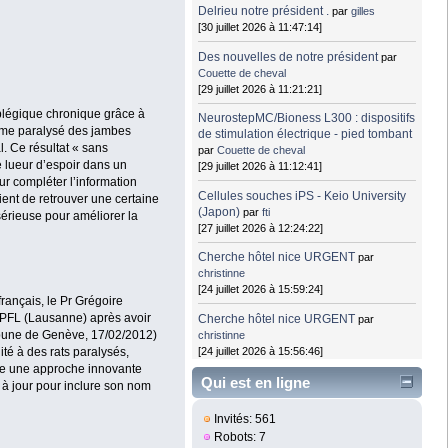
Delrieu notre président .
par
gilles
[30 juillet 2026 à 11:47:14]
Des nouvelles de notre président
par
Couette de cheval
[29 juillet 2026 à 11:21:21]
aplégique chronique grâce à
NeurostepMC/Bioness L300 : dispositifs
omme paralysé des jambes
de stimulation électrique - pied tombant
l. Ce résultat « sans
par
Couette de cheval
e lueur d’espoir dans un
[29 juillet 2026 à 11:12:41]
ur compléter l’information
Cellules souches iPS - Keio University
ient de retrouver une certaine
(Japon)
par
fti
érieuse pour améliorer la
[27 juillet 2026 à 12:24:22]
Cherche hôtel nice URGENT
par
christinne
[24 juillet 2026 à 15:59:24]
français, le Pr Grégoire
l’EPFL (Lausanne) après avoir
Cherche hôtel nice URGENT
par
ribune de Genève, 17/02/2012)
christinne
[24 juillet 2026 à 15:56:46]
té à des rats paralysés,
e une approche innovante
Qui est en ligne
s à jour pour inclure son nom
Invités: 561
Robots: 7