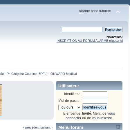
alarme.asso.fr/forum
Nouvelles:
INSCRIPTION AU FORUM ALARME cliquez ici
ntée - Pr. Grégoire Courtine (EPFL) - ONWARD Medical
Utilisateur
Identifiant:
Mot de passe:
Bienvenue,
Invité
. Merci de
vous
connecter
ou de
vous inscrire
.
Menu forum
« précédent
suivant »