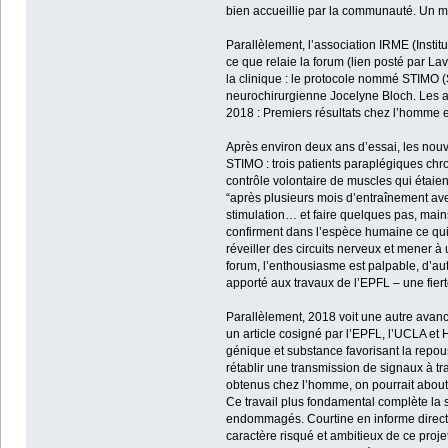
bien accueillie par la communauté. Un memb
Parallèlement, l’association IRME (Insti
ce que relaie la forum (lien posté par L
la clinique : le protocole nommé STIMO
neurochirurgienne Jocelyne Bloch. Les at
2018 : Premiers résultats chez l’homme e
Après environ deux ans d’essai, les nouve
STIMO : trois patients paraplégiques chr
contrôle volontaire de muscles qui étaie
“après plusieurs mois d’entraînement ave
stimulation… et faire quelques pas, main
confirment dans l’espèce humaine ce qui n
réveiller des circuits nerveux et mener à 
forum, l’enthousiasme est palpable, d’au
apporté aux travaux de l’EPFL – une fiert
Parallèlement, 2018 voit une autre avancée
un article cosigné par l’EPFL, l’UCLA et H
génique et substance favorisant la repous
rétablir une transmission de signaux à tr
obtenus chez l’homme, on pourrait abouti
Ce travail plus fondamental complète la 
endommagés. Courtine en informe directe
caractère risqué et ambitieux de ce proje