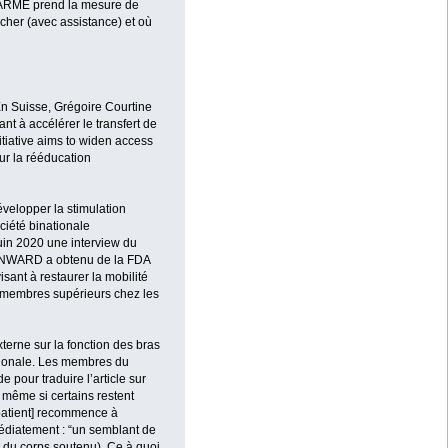
ALARME prend la mesure de
her (avec assistance) et où
En Suisse, Grégoire Courtine
nt à accélérer le transfert de
nitiative aims to widen access
ur la rééducation
évelopper la stimulation
iété binationale
juin 2020 une interview du
d’ONWARD a obtenu de la FDA
sant à restaurer la mobilité
s membres supérieurs chez les
erne sur la fonction des bras
ationale. Les membres du
 pour traduire l’article sur
 même si certains restent
 patient] recommence à
médiatement : “un semblant de
s du corps soutenu). Ce à quoi