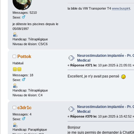
la bible du VW Transporter T4
www.buspirit
.
Messages: 5210
Sexe:
je déteste les piscines depuis le
05/08/1997
Handicap: Tétraplégique
Niveau de lésion: C5/C6
Neurostimulation implantée - Pr
Pottok
Medical
Habitué
«
Réponse #371 le:
10 juin 2025 à 21:05:01 
Messages: 18
Excellent, je n'y avait pas pensé
Sexe:
Handicap: Tétraplégique
Niveau de lésion: C4
Neurostimulation implantée - Pr
c3dr1c
Medical
Messages: 4
«
Réponse #370 le:
10 juin 2025 à 15:42:52 
Sexe:
Bonjour
Handicap: Paraplégique
je me suis permis de demander à ChatG