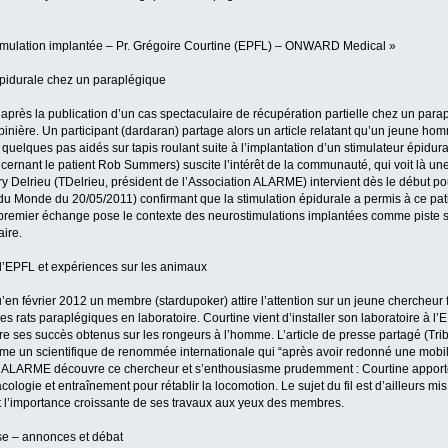
timulation implantée – Pr. Grégoire Courtine (EPFL) – ONWARD Medical »
épidurale chez un paraplégique
, après la publication d’un cas spectaculaire de récupération partielle chez un par
épinière. Un participant (dardaran) partage alors un article relatant qu’un jeune h
 quelques pas aidés sur tapis roulant suite à l’implantation d’un stimulateur épidura
ernant le patient Rob Summers) suscite l’intérêt de la communauté, qui voit là un
y Delrieu (TDelrieu, président de l’Association ALARME) intervient dès le début po
 du Monde du 20/05/2011) confirmant que la stimulation épidurale a permis à ce pat
e premier échange pose le contexte des neurostimulations implantées comme piste s
ire.
 l’EPFL et expériences sur les animaux
qu’en février 2012 un membre (stardupoker) attire l’attention sur un jeune chercheur 
es rats paraplégiques en laboratoire. Courtine vient d’installer son laboratoire à 
duire ses succès obtenus sur les rongeurs à l’homme. L’article de presse partagé (T
e un scientifique de renommée internationale qui “après avoir redonné une mobili
ALARME découvre ce chercheur et s’enthousiasme prudemment : Courtine apport
ologie et entraînement pour rétablir la locomotion. Le sujet du fil est d’ailleurs mi
tant l’importance croissante de ses travaux aux yeux des membres.
sse – annonces et débat