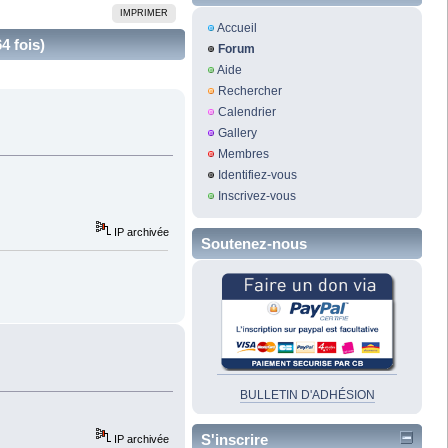
IMPRIMER
Accueil
4 fois)
Forum
Aide
Rechercher
Calendrier
Gallery
Membres
Identifiez-vous
Inscrivez-vous
IP archivée
Soutenez-nous
BULLETIN D'ADHÉSION
S'inscrire
IP archivée