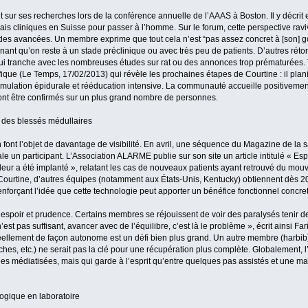
int sur ses recherches lors de la conférence annuelle de l’AAAS à Boston. Il y décrit 
is cliniques en Suisse pour passer à l’homme. Sur le forum, cette perspective raviv
des avancées. Un membre exprime que tout cela n’est “pas assez concret à [son] go
gnant qu’on reste à un stade préclinique ou avec très peu de patients. D’autres réto
qui tranche avec les nombreuses études sur rat ou des annonces trop prématurées. 
ifique (Le Temps, 17/02/2013) qui révèle les prochaines étapes de Courtine : il plani
ulation épidurale et rééducation intensive. La communauté accueille positivement
ront être confirmés sur un plus grand nombre de personnes.
s des blessés médullaires
 font l’objet de davantage de visibilité. En avril, une séquence du Magazine de la 
e un participant. L’Association ALARME publie sur son site un article intitulé « Espo
 leur a été implanté », relatant les cas de nouveaux patients ayant retrouvé du mou
e Courtine, d’autres équipes (notamment aux États-Unis, Kentucky) obtiennent dès 20
nforçant l’idée que cette technologie peut apporter un bénéfice fonctionnel concret
re espoir et prudence. Certains membres se réjouissent de voir des paralysés tenir 
n’est pas suffisant, avancer avec de l’équilibre, c’est là le problème », écrit ainsi Fa
ellement de façon autonome est un défi bien plus grand. Un autre membre (harbib)
uches, etc.) ne serait pas la clé pour une récupération plus complète. Globalement
médiatisées, mais qui garde à l’esprit qu’entre quelques pas assistés et une mar
ogique en laboratoire