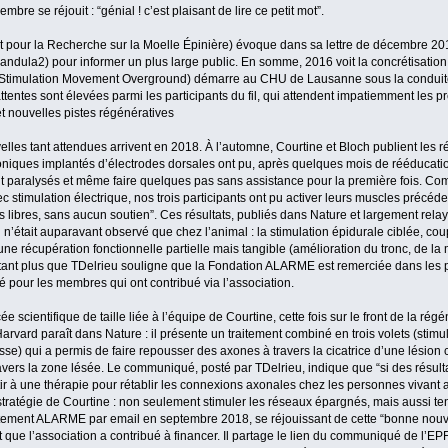
re se réjouit : “génial ! c’est plaisant de lire ce petit mot”.
tut pour la Recherche sur la Moelle Épinière) évoque dans sa lettre de décembre 2
avandula2) pour informer un plus large public. En somme, 2016 voit la concrétisatio
 (Stimulation Movement Overground) démarre au CHU de Lausanne sous la conduite 
tentes sont élevées parmi les participants du fil, qui attendent impatiemment les p
t nouvelles pistes régénératives
lles tant attendues arrivent en 2018. À l’automne, Courtine et Bloch publient les ré
oniques implantés d’électrodes dorsales ont pu, après quelques mois de rééducatio
nt paralysés et même faire quelques pas sans assistance pour la première fois. Co
c stimulation électrique, nos trois participants ont pu activer leurs muscles préc
s libres, sans aucun soutien”. Ces résultats, publiés dans Nature et largement re
’était auparavant observé que chez l’animal : la stimulation épidurale ciblée, cou
une récupération fonctionnelle partielle mais tangible (amélioration du tronc, de la m
tant plus que TDelrieu souligne que la Fondation ALARME est remerciée dans les p
é pour les membres qui ont contribué via l’association.
 scientifique de taille liée à l’équipe de Courtine, cette fois sur le front de la rég
arvard paraît dans Nature : il présente un traitement combiné en trois volets (stimul
se) qui a permis de faire repousser des axones à travers la cicatrice d’une lésion 
avers la zone lésée. Le communiqué, posté par TDelrieu, indique que “si des résulta
r à une thérapie pour rétablir les connexions axonales chez les personnes vivant a
stratégie de Courtine : non seulement stimuler les réseaux épargnés, mais aussi ten
ment ALARME par email en septembre 2018, se réjouissant de cette “bonne nouvel
t que l’association a contribué à financer. Il partage le lien du communiqué de l’EP