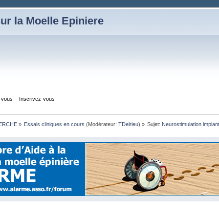
ur la Moelle Epiniere
z-vous
Inscrivez-vous
HERCHE
»
Essais cliniques en cours
(Modérateur:
TDelrieu
) »
Sujet:
Neurostimulation impla