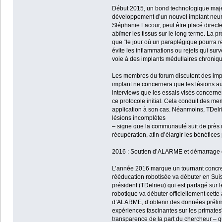
Début 2015, un bond technologique majeu
développement d’un nouvel implant neurona
Stéphanie Lacour, peut être placé directe
abîmer les tissus sur le long terme. La p
que “le jour où un paraplégique pourra r
évite les inflammations ou rejets qui surv
voie à des implants médullaires chroniqu
Les membres du forum discutent des impli
implant ne concernera que les lésions au
interviews que les essais visés concernen
ce protocole initial. Cela conduit des
application à son cas. Néanmoins, TDelri
lésions incomplètes
– signe que la communauté suit de près
récupération, afin d’élargir les bénéfice
2016 : Soutien d’ALARME et démarrage d
L’année 2016 marque un tournant concret 
rééducation robotisée va débuter en Suis
président (TDelrieu) qui est partagé sur 
robotique va débuter officiellement cett
d’ALARME, d’obtenir des données prélimi
expériences fascinantes sur les primates”
transparence de la part du chercheur – q