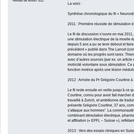
Niveau de lésion: d12
La voici :
Synthèse chronologique du fil « Neuros
2011 : Première réussite de stimulation 
Le fil de discussion s’ouvre en mai 2011
une stimulation électrique de la moelle 
depuis 5 ans a pu se tenir debout et faire
précédent » publié dans The Lancet (conc
domaine où les progrès sont rares. Thierr
avec d’autres sources (par ex. un article
motricité volontaire sous stimulation. C
fonction motrice après une lésion médulla
2012 : Arrivée du Pr Grégoire Courtine à
Le fil reste ensuite en veille jusqu’à ce 
Courtine, connu pour avoir fait marcher d
travaillé à Zurich, et ambitionne de tra
présente Grégoire Courtine, 37 ans, comm
s’attaque aux hommes”. La communauté 
combinant stimulation électrique, pharmac
et affiliation (« EPFL – Suisse »), reflé
2013 : Vers des essais cliniques en Sui