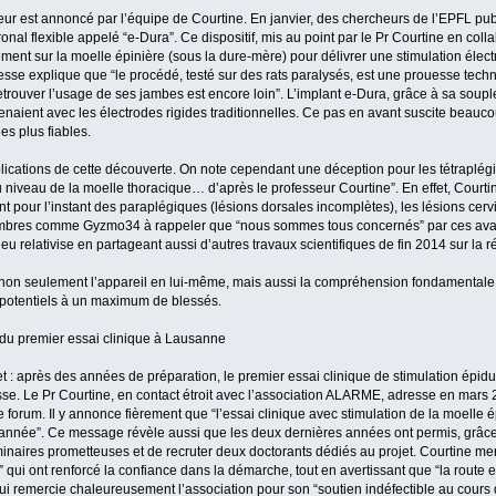
r est annoncé par l’équipe de Courtine. En janvier, des chercheurs de l’EPFL pub
l flexible appelé “e-Dura”. Ce dispositif, mis au point par le Pr Courtine en coll
ment sur la moelle épinière (sous la dure-mère) pour délivrer une stimulation élec
resse explique que “le procédé, testé sur des rats paralysés, est une prouesse tech
etrouver l’usage de ses jambes est encore loin”. L’implant e-Dura, grâce à sa soupl
enaient avec les électrodes rigides traditionnelles. Ce pas en avant suscite beaucou
es plus fiables.
cations de cette découverte. On note cependant une déception pour les tétraplégiq
 niveau de la moelle thoracique… d’après le professeur Courtine”. En effet, Courti
t pour l’instant des paraplégiques (lésions dorsales incomplètes), les lésions cerv
 membres comme Gyzmo34 à rappeler que “nous sommes tous concernés” par ces av
eu relativise en partageant aussi d’autres travaux scientifiques de fin 2014 sur la
 non seulement l’appareil en lui-même, mais aussi la compréhension fondamenta
s potentiels à un maximum de blessés.
u premier essai clinique à Lausanne
: après des années de préparation, le premier essai clinique de stimulation épid
se. Le Pr Courtine, en contact étroit avec l’association ALARME, adresse en mars 
le forum. Il y annonce fièrement que “l’essai clinique avec stimulation de la moelle 
e année”. Ce message révèle aussi que les deux dernières années ont permis, grâce
naires prometteuses et de recruter deux doctorants dédiés au projet. Courtine me
 qui ont renforcé la confiance dans la démarche, tout en avertissant que “la route 
ui remercie chaleureusement l’association pour son “soutien indéfectible au cours 