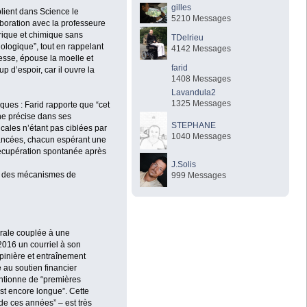
gilles
lient dans Science le
5210 Messages
aboration avec la professeure
trique et chimique sans
TDelrieu
nologique”, tout en rappelant
4142 Messages
esse, épouse la moelle et
farid
p d’espoir, car il ouvre la
1408 Messages
Lavandula2
1325 Messages
ues : Farid rapporte que “cet
ne précise dans ses
STEPHANE
icales n’étant pas ciblées par
1040 Messages
ancées, chacun espérant une
 récupération spontanée après
J.Solis
le des mécanismes de
999 Messages
urale couplée à une
2016 un courriel à son
épinière et entraînement
 au soutien financier
ntionne de “premières
est encore longue”. Cette
de ces années” – est très