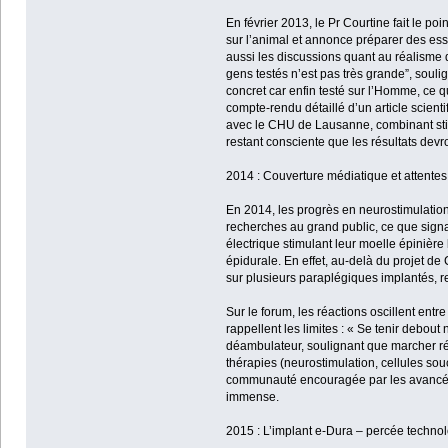
En février 2013, le Pr Courtine fait le po
sur l’animal et annonce préparer des essa
aussi les discussions quant au réalisme 
gens testés n’est pas très grande”, souli
concret car enfin testé sur l’Homme, ce 
compte-rendu détaillé d’un article scient
avec le CHU de Lausanne, combinant stim
restant consciente que les résultats dev
2014 : Couverture médiatique et attente
En 2014, les progrès en neurostimulation
recherches au grand public, ce que signal
électrique stimulant leur moelle épinière
épidurale. En effet, au-delà du projet d
sur plusieurs paraplégiques implantés, re
Sur le forum, les réactions oscillent ent
rappellent les limites : « Se tenir debout 
déambulateur, soulignant que marcher ré
thérapies (neurostimulation, cellules so
communauté encouragée par les avancées 
immense.
2015 : L’implant e-Dura – percée technol