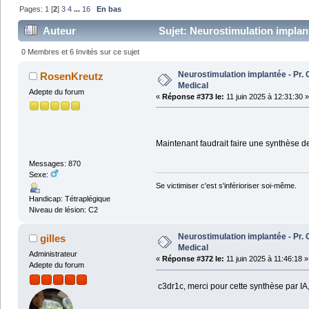
Pages:
1
[
2
]
3
4
...
16
En bas
Auteur
Sujet: Neurostimulation implan
0 Membres et 6 Invités sur ce sujet
Neurostimulation implantée - Pr
RosenKreutz
Medical
Adepte du forum
«
Réponse #373 le:
11 juin 2025 à 12:31:30 »
Maintenant faudrait faire une synthèse de
Messages: 870
Sexe:
Se victimiser c'est s'inférioriser soi-même.
Handicap: Tétraplégique
Niveau de lésion: C2
Neurostimulation implantée - Pr
gilles
Medical
Administrateur
«
Réponse #372 le:
11 juin 2025 à 11:46:18 »
Adepte du forum
c3dr1c, merci pour cette synthèse par IA,