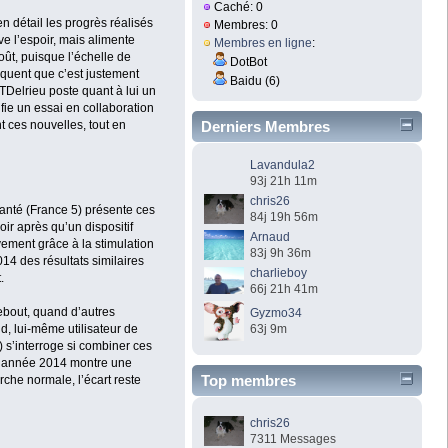
Caché: 0
en détail les progrès réalisés
Membres: 0
e l’espoir, mais alimente
Membres en ligne
:
ût, puisque l’échelle de
DotBot
rquent que c’est justement
Baidu (6)
TDelrieu poste quant à lui un
fie un essai en collaboration
Derniers Membres
 ces nouvelles, tout en
Lavandula2
93j 21h 11m
chris26
santé (France 5) présente ces
84j 19h 56m
ir après qu’un dispositif
Arnaud
vement grâce à la stimulation
83j 9h 36m
14 des résultats similaires
charlieboy
.
66j 21h 41m
debout, quand d’autres
Gyzmo34
63j 9m
rid, lui-même utilisateur de
 s’interroge si combiner ces
, l’année 2014 montre une
Top membres
che normale, l’écart reste
chris26
7311 Messages