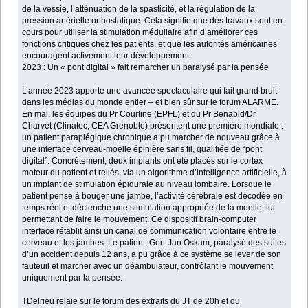
de la vessie, l’atténuation de la spasticité, et la régulation de la
pression artérielle orthostatique. Cela signifie que des travaux sont en
cours pour utiliser la stimulation médullaire afin d’améliorer ces
fonctions critiques chez les patients, et que les autorités américaines
encouragent activement leur développement.
2023 : Un « pont digital » fait remarcher un paralysé par la pensée
L’année 2023 apporte une avancée spectaculaire qui fait grand bruit
dans les médias du monde entier – et bien sûr sur le forum ALARME.
En mai, les équipes du Pr Courtine (EPFL) et du Pr Benabid/Dr
Charvet (Clinatec, CEA Grenoble) présentent une première mondiale :
un patient paraplégique chronique a pu marcher de nouveau grâce à
une interface cerveau-moelle épinière sans fil, qualifiée de “pont
digital”. Concrètement, deux implants ont été placés sur le cortex
moteur du patient et reliés, via un algorithme d’intelligence artificielle, à
un implant de stimulation épidurale au niveau lombaire. Lorsque le
patient pense à bouger une jambe, l’activité cérébrale est décodée en
temps réel et déclenche une stimulation appropriée de la moelle, lui
permettant de faire le mouvement. Ce dispositif brain-computer
interface rétablit ainsi un canal de communication volontaire entre le
cerveau et les jambes. Le patient, Gert-Jan Oskam, paralysé des suites
d’un accident depuis 12 ans, a pu grâce à ce système se lever de son
fauteuil et marcher avec un déambulateur, contrôlant le mouvement
uniquement par la pensée.
TDelrieu relaie sur le forum des extraits du JT de 20h et du