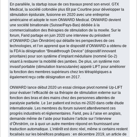
En parallèle, la startup issue de ces travaux prend son envol. GTX
Medical, la société cofondée plus tôt par Courtine pour développer la
stimulation épidurale, fusionne en 2020 avec une entreprise
américaine et adopte le nom ONWARD Medical. ONWARD devient
une société binationale (Suisse/Pays-Bas) dédiée à la
commercialisation des thérapies de stimulation de la moelle. Sur le
forum, Farid partage en juin 2020 une interview du président
d’ONWARD (Jan Öhrström) qui détaille les perspectives de ces
technologies, et l’on apprend que le dispositif d’ONWARD a obtenu de
la FDA la désignation “Breakthrough Device” (dispositif innovant
prioritaire) pour son système d’implant médullaire (nommé Go-2)
visant à restaurer la mobilité des jambes. De plus, un système non
invasif portable (stimulation transcutanée) appelé LIFT pour améliorer
la fonction des membres supérieurs chez les tétraplégiques a
également reçu cette désignation en 2017.
ONWARD lance début 2020 un essai clinique pivot nommé Up-LIFT
pour évaluer l’efficacité de sa thérapie de stimulation externe sur la
fonction des bras et des mains chez des personnes atteintes de
paralysie partielle. Le 1er patient est inclus mi-2020 dans cette étude
internationale. Les membres du forum suivent attentivement ces
progrès industriels et réglementaires. Farid, peu à l’aise en anglais,
demande même de l’aide pour traduire l’article sur l’interview
d’Öhrström, ce à quoi un autre membre répond en fournissant une
traduction automatique. L’intérêt est donc réel, même si certains restent
focalisés sur les bénéfices pratiques : en décembre 2019, un article de