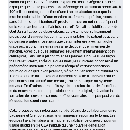
communiqué du CEA décrivant l’exploit en détail. Grégoire Courtine
explique que tout le processus de décodage et stimulation prend 300 à
400 millisecondes, et doit être d’une fiabilité absolue pour que la
marche reste stable : “d’une manière extrêmement précise, robuste et
sans échec, sinon il tomberait” précise-t-il, tout en notant que “quand
on le voit marcher, tout a l’air très naturel”. De fait, la fluidité du pas de
Gert-Jan a frappé les observateurs. Le système est suffisamment
précis pour distinguer les commandes mentales : le patient peut parler
ou penser à autre chose sans que cela n’interfère avec la marche,
grâce aux algorithmes entraînés à ne décoder que l’intention de
marcher. Après quelques semaines seulement d’entraînement post-
chirurgical, Gert-Jan a pu contrôler ses jambes à nouveau de façon
“naturelle”. Mieux, après quelques mois, les cliniciens ont observé un
phénomène inattendu : le patient a récupéré certaines fonctions
neurologiques qu’il avait perdues, même en l’absence de stimulation.
Il semble que le fait d’exercer à nouveau ses circuits nerveux par le
pont artificiel ait stimulé une reconfiguration plastique du système
nerveux. En d’autres termes, “la synchronisation de l’activité cérébrale
et du mouvement, rendue possible par le pont digital, a favorisé la
formation de nouvelles connexions”, ouvrant ainsi des perspectives de
récupération spontanée accrue.
Cette prouesse technologique, fruit de 10 ans de collaboration entre
Lausanne et Grenoble, suscite un immense espoir sur le forum. Les
équipes travaillent déjà à miniaturer et fiabiliser ce dispositif pour un
usage quotidien : le CEA indique qu’une nouvelle génération