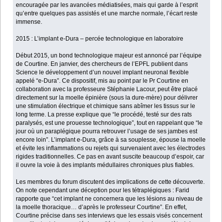
encouragée par les avancées médiatisées, mais qui garde à l’esprit
qu’entre quelques pas assistés et une marche normale, l’écart reste
immense.
2015 : L’implant e-Dura – percée technologique en laboratoire
Début 2015, un bond technologique majeur est annoncé par l’équipe
de Courtine. En janvier, des chercheurs de l’EPFL publient dans
Science le développement d’un nouvel implant neuronal flexible
appelé “e-Dura”. Ce dispositif, mis au point par le Pr Courtine en
collaboration avec la professeure Stéphanie Lacour, peut être placé
directement sur la moelle épinière (sous la dure-mère) pour délivrer
une stimulation électrique et chimique sans abîmer les tissus sur le
long terme. La presse explique que “le procédé, testé sur des rats
paralysés, est une prouesse technologique”, tout en rappelant que “le
jour où un paraplégique pourra retrouver l’usage de ses jambes est
encore loin”. L’implant e-Dura, grâce à sa souplesse, épouse la moelle
et évite les inflammations ou rejets qui survenaient avec les électrodes
rigides traditionnelles. Ce pas en avant suscite beaucoup d’espoir, car
il ouvre la voie à des implants médullaires chroniques plus fiables.
Les membres du forum discutent des implications de cette découverte.
On note cependant une déception pour les tétraplégiques : Farid
rapporte que “cet implant ne concernera que les lésions au niveau de
la moelle thoracique… d’après le professeur Courtine”. En effet,
Courtine précise dans ses interviews que les essais visés concernent