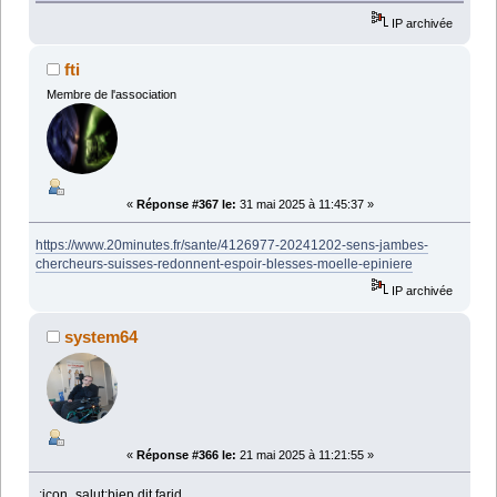
IP archivée
fti
Membre de l'association
«
Réponse #367 le:
31 mai 2025 à 11:45:37 »
https://www.20minutes.fr/sante/4126977-20241202-sens-jambes-
chercheurs-suisses-redonnent-espoir-blesses-moelle-epiniere
IP archivée
system64
«
Réponse #366 le:
21 mai 2025 à 11:21:55 »
:icon_salut:bien dit farid