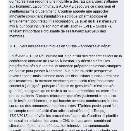
qui “après avoir redonné une mobilité à des rats paralysés, s’attaque
aux hommes”. La communauté ALARME découvre ce chercheur et
s’enthousiasme prudemment : Courtine apporte une approche
innovante combinant stimulation électrique, pharmacologie et
entraînement pour rétablir la locomotion. Le sujet du fil est d’ailleurs
mis à jour pour inclure son nom et affiliation (« EPFL – Suisse »),
reflétant l’importance croissante de ses travaux aux yeux des
membres.
2013 : Vers des essais cliniques en Suisse – annonces et débat
En février 2013, le Pr Courtine fait le point sur ses recherches lors de la
conférence annuelle de l’AAAS à Boston. Il y décrit en détail les
progrès réalisés sur l’animal et annonce préparer des essais cliniques
en Suisse pour passer à l’homme. Sur le forum, cette perspective
ravive l’espoir, mais alimente aussi les discussions quant au réalisme
des avancées. Un membre exprime que tout cela n’est “pas assez
concret à [son] goût, puisque l’échelle de gens testés n’est pas très
grande”, soulignant qu’on reste à un stade préclinique ou avec très
peu de patients. D’autres rétorquent que c’est justement concret car
enfin testé sur l’Homme, ce qui tranche avec les nombreuses études
sur rat ou des annonces trop prématurées. TDelrieu poste quant à lui
un compte-rendu détaillé d’un article scientifique (Le Temps,
17/02/2013) qui révèle les prochaines étapes de Courtine : il planifie
un essai en collaboration avec le CHU de Lausanne, combinant
stimulation épidurale et rééducation intensive. La communauté
accueille positivement ces nouvelles, tout en restant consciente que