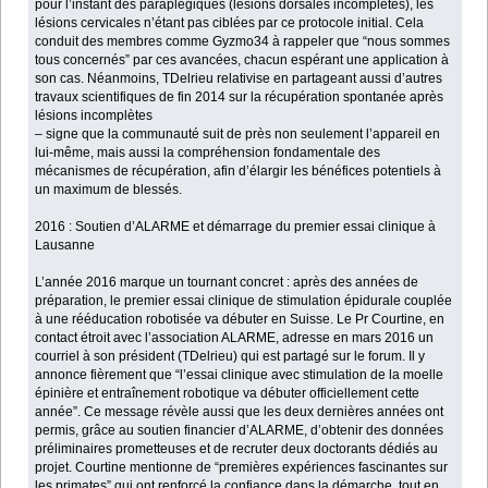
pour l’instant des paraplégiques (lésions dorsales incomplètes), les
lésions cervicales n’étant pas ciblées par ce protocole initial. Cela
conduit des membres comme Gyzmo34 à rappeler que “nous sommes
tous concernés” par ces avancées, chacun espérant une application à
son cas. Néanmoins, TDelrieu relativise en partageant aussi d’autres
travaux scientifiques de fin 2014 sur la récupération spontanée après
lésions incomplètes
– signe que la communauté suit de près non seulement l’appareil en
lui-même, mais aussi la compréhension fondamentale des
mécanismes de récupération, afin d’élargir les bénéfices potentiels à
un maximum de blessés.
2016 : Soutien d’ALARME et démarrage du premier essai clinique à
Lausanne
L’année 2016 marque un tournant concret : après des années de
préparation, le premier essai clinique de stimulation épidurale couplée
à une rééducation robotisée va débuter en Suisse. Le Pr Courtine, en
contact étroit avec l’association ALARME, adresse en mars 2016 un
courriel à son président (TDelrieu) qui est partagé sur le forum. Il y
annonce fièrement que “l’essai clinique avec stimulation de la moelle
épinière et entraînement robotique va débuter officiellement cette
année”. Ce message révèle aussi que les deux dernières années ont
permis, grâce au soutien financier d’ALARME, d’obtenir des données
préliminaires prometteuses et de recruter deux doctorants dédiés au
projet. Courtine mentionne de “premières expériences fascinantes sur
les primates” qui ont renforcé la confiance dans la démarche, tout en