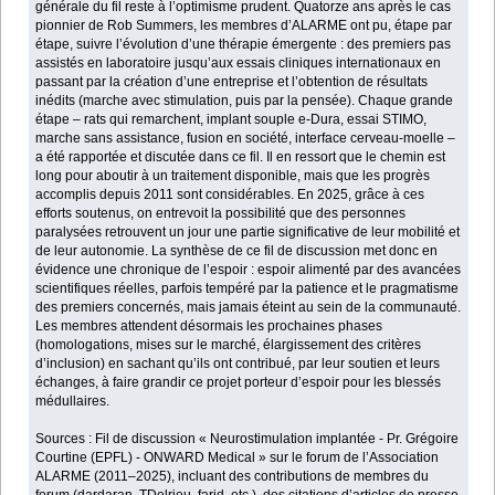
générale du fil reste à l’optimisme prudent. Quatorze ans après le cas
pionnier de Rob Summers, les membres d’ALARME ont pu, étape par
étape, suivre l’évolution d’une thérapie émergente : des premiers pas
assistés en laboratoire jusqu’aux essais cliniques internationaux en
passant par la création d’une entreprise et l’obtention de résultats
inédits (marche avec stimulation, puis par la pensée). Chaque grande
étape – rats qui remarchent, implant souple e-Dura, essai STIMO,
marche sans assistance, fusion en société, interface cerveau-moelle –
a été rapportée et discutée dans ce fil. Il en ressort que le chemin est
long pour aboutir à un traitement disponible, mais que les progrès
accomplis depuis 2011 sont considérables. En 2025, grâce à ces
efforts soutenus, on entrevoit la possibilité que des personnes
paralysées retrouvent un jour une partie significative de leur mobilité et
de leur autonomie. La synthèse de ce fil de discussion met donc en
évidence une chronique de l’espoir : espoir alimenté par des avancées
scientifiques réelles, parfois tempéré par la patience et le pragmatisme
des premiers concernés, mais jamais éteint au sein de la communauté.
Les membres attendent désormais les prochaines phases
(homologations, mises sur le marché, élargissement des critères
d’inclusion) en sachant qu’ils ont contribué, par leur soutien et leurs
échanges, à faire grandir ce projet porteur d’espoir pour les blessés
médullaires.
Sources : Fil de discussion « Neurostimulation implantée - Pr. Grégoire
Courtine (EPFL) - ONWARD Medical » sur le forum de l’Association
ALARME (2011–2025), incluant des contributions de membres du