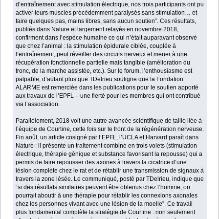
d’entraînement avec stimulation électrique, nos trois participants ont pu
activer leurs muscles précédemment paralysés sans stimulation… et
faire quelques pas, mains libres, sans aucun soutien”. Ces résultats,
publiés dans Nature et largement relayés en novembre 2018,
confirment dans l’espèce humaine ce qui n’était auparavant observé
que chez l’animal : la stimulation épidurale ciblée, couplée à
l’entraînement, peut réveiller des circuits nerveux et mener à une
récupération fonctionnelle partielle mais tangible (amélioration du
tronc, de la marche assistée, etc.). Sur le forum, l’enthousiasme est
palpable, d’autant plus que TDelrieu souligne que la Fondation
ALARME est remerciée dans les publications pour le soutien apporté
aux travaux de l’EPFL – une fierté pour les membres qui ont contribué
via l’association.
Parallèlement, 2018 voit une autre avancée scientifique de taille liée à
l’équipe de Courtine, cette fois sur le front de la régénération nerveuse.
Fin août, un article cosigné par l’EPFL, l’UCLA et Harvard paraît dans
Nature : il présente un traitement combiné en trois volets (stimulation
électrique, thérapie génique et substance favorisant la repousse) qui a
permis de faire repousser des axones à travers la cicatrice d’une
lésion complète chez le rat et de rétablir une transmission de signaux à
travers la zone lésée. Le communiqué, posté par TDelrieu, indique que
“si des résultats similaires peuvent être obtenus chez l’homme, on
pourrait aboutir à une thérapie pour rétablir les connexions axonales
chez les personnes vivant avec une lésion de la moelle”. Ce travail
plus fondamental complète la stratégie de Courtine : non seulement