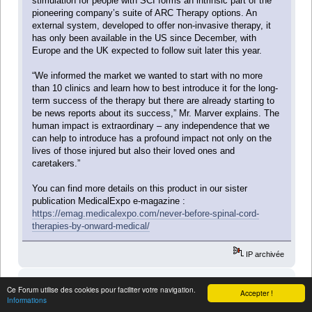
stimulation for people with SCI forms an intrinsic part of the
pioneering company’s suite of ARC Therapy options. An
external system, developed to offer non-invasive therapy, it
has only been available in the US since December, with
Europe and the UK expected to follow suit later this year.
“We informed the market we wanted to start with no more
than 10 clinics and learn how to best introduce it for the long-
term success of the therapy but there are already starting to
be news reports about its success,” Mr. Marver explains. The
human impact is extraordinary – any independence that we
can help to introduce has a profound impact not only on the
lives of those injured but also their loved ones and
caretakers.”
You can find more details on this product in our sister
publication MedicalExpo e-magazine :
https://emag.medicalexpo.com/never-before-spinal-cord-
therapies-by-onward-medical/
IP archivée
fti
Ce Forum utilise des cookies pour faciliter votre navigation.
Accepter !
Membre de l'association
Informations