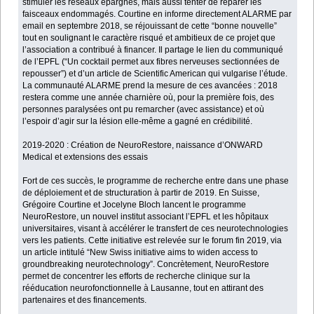
stimuler les réseaux épargnés, mais aussi tenter de réparer les
faisceaux endommagés. Courtine en informe directement ALARME par
email en septembre 2018, se réjouissant de cette “bonne nouvelle”
tout en soulignant le caractère risqué et ambitieux de ce projet que
l’association a contribué à financer. Il partage le lien du communiqué
de l’EPFL (“Un cocktail permet aux fibres nerveuses sectionnées de
repousser”) et d’un article de Scientific American qui vulgarise l’étude.
La communauté ALARME prend la mesure de ces avancées : 2018
restera comme une année charnière où, pour la première fois, des
personnes paralysées ont pu remarcher (avec assistance) et où
l’espoir d’agir sur la lésion elle-même a gagné en crédibilité.
2019-2020 : Création de NeuroRestore, naissance d’ONWARD
Medical et extensions des essais
Fort de ces succès, le programme de recherche entre dans une phase
de déploiement et de structuration à partir de 2019. En Suisse,
Grégoire Courtine et Jocelyne Bloch lancent le programme
NeuroRestore, un nouvel institut associant l’EPFL et les hôpitaux
universitaires, visant à accélérer le transfert de ces neurotechnologies
vers les patients. Cette initiative est relevée sur le forum fin 2019, via
un article intitulé “New Swiss initiative aims to widen access to
groundbreaking neurotechnology”. Concrètement, NeuroRestore
permet de concentrer les efforts de recherche clinique sur la
rééducation neurofonctionnelle à Lausanne, tout en attirant des
partenaires et des financements.