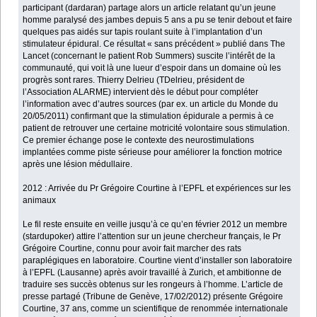
participant (dardaran) partage alors un article relatant qu’un jeune
homme paralysé des jambes depuis 5 ans a pu se tenir debout et faire
quelques pas aidés sur tapis roulant suite à l’implantation d’un
stimulateur épidural. Ce résultat « sans précédent » publié dans The
Lancet (concernant le patient Rob Summers) suscite l’intérêt de la
communauté, qui voit là une lueur d’espoir dans un domaine où les
progrès sont rares. Thierry Delrieu (TDelrieu, président de
l’Association ALARME) intervient dès le début pour compléter
l’information avec d’autres sources (par ex. un article du Monde du
20/05/2011) confirmant que la stimulation épidurale a permis à ce
patient de retrouver une certaine motricité volontaire sous stimulation.
Ce premier échange pose le contexte des neurostimulations
implantées comme piste sérieuse pour améliorer la fonction motrice
après une lésion médullaire.
2012 : Arrivée du Pr Grégoire Courtine à l’EPFL et expériences sur les
animaux
Le fil reste ensuite en veille jusqu’à ce qu’en février 2012 un membre
(stardupoker) attire l’attention sur un jeune chercheur français, le Pr
Grégoire Courtine, connu pour avoir fait marcher des rats
paraplégiques en laboratoire. Courtine vient d’installer son laboratoire
à l’EPFL (Lausanne) après avoir travaillé à Zurich, et ambitionne de
traduire ses succès obtenus sur les rongeurs à l’homme. L’article de
presse partagé (Tribune de Genève, 17/02/2012) présente Grégoire
Courtine, 37 ans, comme un scientifique de renommée internationale