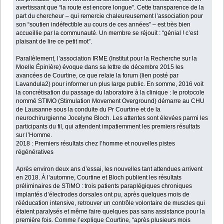
avertissant que “la route est encore longue”. Cette transparence de la
part du chercheur – qui remercie chaleureusement l’association pour
son “soutien indéfectible au cours de ces années” – est très bien
accueillie par la communauté. Un membre se réjouit : “génial ! c’est
plaisant de lire ce petit mot”.
Parallèlement, l’association IRME (Institut pour la Recherche sur la
Moelle Épinière) évoque dans sa lettre de décembre 2015 les
avancées de Courtine, ce que relaie la forum (lien posté par
Lavandula2) pour informer un plus large public. En somme, 2016 voit
la concrétisation du passage du laboratoire à la clinique : le protocole
nommé STIMO (Stimulation Movement Overground) démarre au CHU
de Lausanne sous la conduite du Pr Courtine et de la
neurochirurgienne Jocelyne Bloch. Les attentes sont élevées parmi les
participants du fil, qui attendent impatiemment les premiers résultats
sur l’Homme.
2018 : Premiers résultats chez l’homme et nouvelles pistes
régénératives
Après environ deux ans d’essai, les nouvelles tant attendues arrivent
en 2018. À l’automne, Courtine et Bloch publient les résultats
préliminaires de STIMO : trois patients paraplégiques chroniques
implantés d’électrodes dorsales ont pu, après quelques mois de
rééducation intensive, retrouver un contrôle volontaire de muscles qui
étaient paralysés et même faire quelques pas sans assistance pour la
première fois. Comme l’explique Courtine, “après plusieurs mois