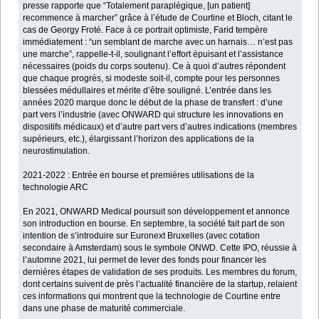
presse rapporte que “Totalement paraplégique, [un patient]
recommence à marcher” grâce à l’étude de Courtine et Bloch, citant le
cas de Georgy Froté. Face à ce portrait optimiste, Farid tempère
immédiatement : “un semblant de marche avec un harnais… n’est pas
une marche”, rappelle-t-il, soulignant l’effort épuisant et l’assistance
nécessaires (poids du corps soutenu). Ce à quoi d’autres répondent
que chaque progrès, si modeste soit-il, compte pour les personnes
blessées médullaires et mérite d’être souligné. L’entrée dans les
années 2020 marque donc le début de la phase de transfert : d’une
part vers l’industrie (avec ONWARD qui structure les innovations en
dispositifs médicaux) et d’autre part vers d’autres indications (membres
supérieurs, etc.), élargissant l’horizon des applications de la
neurostimulation.
2021-2022 : Entrée en bourse et premières utilisations de la
technologie ARC
En 2021, ONWARD Medical poursuit son développement et annonce
son introduction en bourse. En septembre, la société fait part de son
intention de s’introduire sur Euronext Bruxelles (avec cotation
secondaire à Amsterdam) sous le symbole ONWD. Cette IPO, réussie à
l’automne 2021, lui permet de lever des fonds pour financer les
dernières étapes de validation de ses produits. Les membres du forum,
dont certains suivent de près l’actualité financière de la startup, relaient
ces informations qui montrent que la technologie de Courtine entre
dans une phase de maturité commerciale.