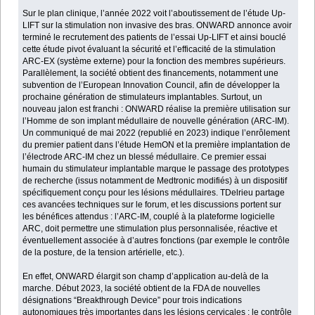
Sur le plan clinique, l’année 2022 voit l’aboutissement de l’étude Up-
LIFT sur la stimulation non invasive des bras. ONWARD annonce avoir
terminé le recrutement des patients de l’essai Up-LIFT et ainsi bouclé
cette étude pivot évaluant la sécurité et l’efficacité de la stimulation
ARC-EX (système externe) pour la fonction des membres supérieurs.
Parallèlement, la société obtient des financements, notamment une
subvention de l’European Innovation Council, afin de développer la
prochaine génération de stimulateurs implantables. Surtout, un
nouveau jalon est franchi : ONWARD réalise la première utilisation sur
l’Homme de son implant médullaire de nouvelle génération (ARC-IM).
Un communiqué de mai 2022 (republié en 2023) indique l’enrôlement
du premier patient dans l’étude HemON et la première implantation de
l’électrode ARC-IM chez un blessé médullaire. Ce premier essai
humain du stimulateur implantable marque le passage des prototypes
de recherche (issus notamment de Medtronic modifiés) à un dispositif
spécifiquement conçu pour les lésions médullaires. TDelrieu partage
ces avancées techniques sur le forum, et les discussions portent sur
les bénéfices attendus : l’ARC-IM, couplé à la plateforme logicielle
ARC, doit permettre une stimulation plus personnalisée, réactive et
éventuellement associée à d’autres fonctions (par exemple le contrôle
de la posture, de la tension artérielle, etc.).
En effet, ONWARD élargit son champ d’application au-delà de la
marche. Début 2023, la société obtient de la FDA de nouvelles
désignations “Breakthrough Device” pour trois indications
autonomiques très importantes dans les lésions cervicales : le contrôle