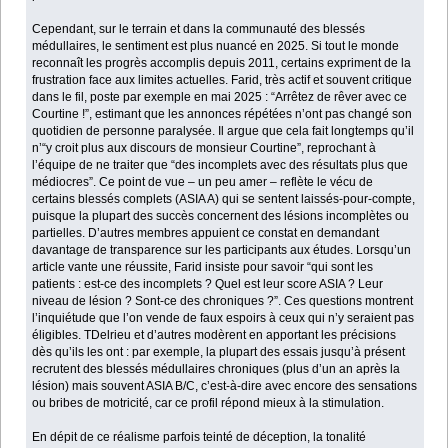
Cependant, sur le terrain et dans la communauté des blessés
médullaires, le sentiment est plus nuancé en 2025. Si tout le monde
reconnaît les progrès accomplis depuis 2011, certains expriment de la
frustration face aux limites actuelles. Farid, très actif et souvent critique
dans le fil, poste par exemple en mai 2025 : “Arrêtez de rêver avec ce
Courtine !”, estimant que les annonces répétées n’ont pas changé son
quotidien de personne paralysée. Il argue que cela fait longtemps qu’il
n’“y croit plus aux discours de monsieur Courtine”, reprochant à
l’équipe de ne traiter que “des incomplets avec des résultats plus que
médiocres”. Ce point de vue – un peu amer – reflète le vécu de
certains blessés complets (ASIA A) qui se sentent laissés-pour-compte,
puisque la plupart des succès concernent des lésions incomplètes ou
partielles. D’autres membres appuient ce constat en demandant
davantage de transparence sur les participants aux études. Lorsqu’un
article vante une réussite, Farid insiste pour savoir “qui sont les
patients : est-ce des incomplets ? Quel est leur score ASIA ? Leur
niveau de lésion ? Sont-ce des chroniques ?”. Ces questions montrent
l’inquiétude que l’on vende de faux espoirs à ceux qui n’y seraient pas
éligibles. TDelrieu et d’autres modèrent en apportant les précisions
dès qu’ils les ont : par exemple, la plupart des essais jusqu’à présent
recrutent des blessés médullaires chroniques (plus d’un an après la
lésion) mais souvent ASIA B/C, c’est-à-dire avec encore des sensations
ou bribes de motricité, car ce profil répond mieux à la stimulation.
En dépit de ce réalisme parfois teinté de déception, la tonalité