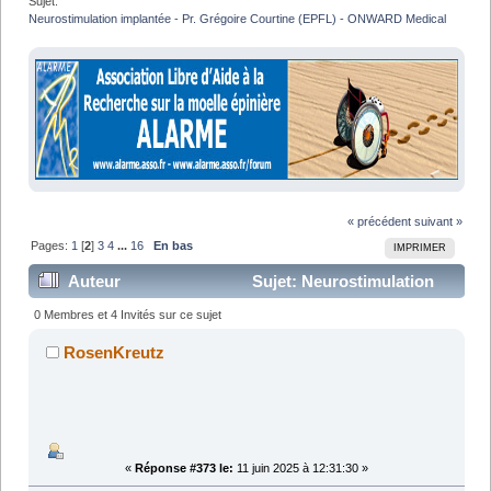
Sujet:
Neurostimulation implantée - Pr. Grégoire Courtine (EPFL) - ONWARD Medical
« précédent
suivant »
Pages:
1
[
2
]
3
4
...
16
En bas
IMPRIMER
Auteur
Sujet: Neurostimulation
implantée - Pr. Grégoire Courtine (EPFL) - ONWARD
0 Membres et 4 Invités sur ce sujet
Medical (Lu 671791 fois)
RosenKreutz
«
Réponse #373 le:
11 juin 2025 à 12:31:30 »