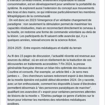
d’interface cerveau-moelle, entièrement implantable et basse
consommation, est en développement pour améliorer la portabilité du
système. Ils explorent aussi l’extension du concept aux mouvements
des bras et des mains, ce qui intéresse particulièrement les membres
tétraplégiques de la communauté
. On voit donc en 2023 l’émergence d’un véritable changement de
paradigme : non seulement la stimulation permet de maximiser les
capacités résiduelles, mais en reconnectant directement le cerveau à
la moelle, on redonne une forme de commande volontaire au-delà de
la lésion. Les participants du fil saluent cette avancée qui, il y a
quelques années, relevait encore de la science-fiction.
2024-2025 : Entre espoirs médiatiques et réalité du terrain
Au fil des 15 pages de discussion, l’actualité récente est revenue aux
sources du débat : où en est-on réellement de la traduction de ces
découvertes en traitements accessibles ? Fin 2024, la presse
généraliste française dresse un bilan très optimiste des travaux de
Courtine et consorts. Par exemple, un article titré « Je sens mes
jambes »… Des chercheurs suisses redonnent espoir à des blessés
de la moelle épinière est publié début décembre 2024. On y raconte,
avec un ton enthousiaste, comment les dispositifs à base d’électrodes
permettent désormais à “des personnes paralytiques de marcher”,
qualifiant ces avancées d’« espoir pour certaines personnes atteintes
de lésions de la moelle ». TDelrieu partage ce genre d’articles sur le
forum pour informer les membres des retombées médiatiques
positives.