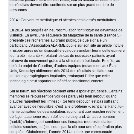
les résultats devront être confirmés sur un plus grand nombre de
personnes.
2014 : Couverture médiatique et attentes des blessés médullaires
En 2014, les progrès en neurostimulation font l’objet de davantage de
visibilité. En avril, une séquence du Magazine de la santé (France 5)
présente ces recherches au grand public, ce que signale un
participant. L’Association ALARME publie sur son site un article intitulé
« Espoir après qu’un dispositif électrique stimulant leur moelle épinière
leur a été implanté », relatant les cas de nouveaux patients ayant
retrouvé du mouvement grâce à la stimulation épidurale. En effet, au-
delà du projet de Courtine, d’autres équipes (notamment aux États-
Unis, Kentucky) obtiennent dès 2014 des résultats similaires sur
plusieurs paraplégiques implantés, renforçant l’idée que cette
technologie peut apporter un bénéfice fonctionnel concret.
Sur le forum, les réactions oscillent entre espoir et prudence. Certains
membres se réjouissent de voir des paralysés tenir debout, quand
d’autres rappellent les limites : « Se tenir debout n’est pas suffisant,
avancer avec de l’équilibre, c’est là le problème », écrit ainsi Farid, lui-
même utilisateur de déambulateur, soulignant que marcher réellement
de façon autonome est un défi bien plus grand. Un autre membre
(harbib) s’interroge si combiner ces thérapies (neurostimulation,
cellules souches, etc.) ne serait pas la clé pour une récupération plus
complète. Globalement, l’année 2014 montre une communauté