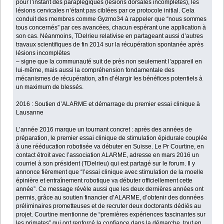
pour l’instant des paraplégiques (lésions dorsales incomplètes), les
lésions cervicales n’étant pas ciblées par ce protocole initial. Cela
conduit des membres comme Gyzmo34 à rappeler que “nous sommes
tous concernés” par ces avancées, chacun espérant une application à
son cas. Néanmoins, TDelrieu relativise en partageant aussi d’autres
travaux scientifiques de fin 2014 sur la récupération spontanée après
lésions incomplètes
– signe que la communauté suit de près non seulement l’appareil en
lui-même, mais aussi la compréhension fondamentale des
mécanismes de récupération, afin d’élargir les bénéfices potentiels à
un maximum de blessés.
2016 : Soutien d’ALARME et démarrage du premier essai clinique à
Lausanne
L’année 2016 marque un tournant concret : après des années de
préparation, le premier essai clinique de stimulation épidurale couplée
à une rééducation robotisée va débuter en Suisse. Le Pr Courtine, en
contact étroit avec l’association ALARME, adresse en mars 2016 un
courriel à son président (TDelrieu) qui est partagé sur le forum. Il y
annonce fièrement que “l’essai clinique avec stimulation de la moelle
épinière et entraînement robotique va débuter officiellement cette
année”. Ce message révèle aussi que les deux dernières années ont
permis, grâce au soutien financier d’ALARME, d’obtenir des données
préliminaires prometteuses et de recruter deux doctorants dédiés au
projet. Courtine mentionne de “premières expériences fascinantes sur
les primates” qui ont renforcé la confiance dans la démarche, tout en