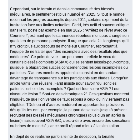
Cependant, sur le terrain et dans la communauté des blessés
médullaires, le sentiment est plus nuancé en 2025. Si tout le monde
reconnaît les progrès accomplis depuis 2011, certains expriment de la
frustration face aux limites actuelles. Farid, très actif et souvent critique
dans le fil, poste par exemple en mai 2025 : “Arrêtez de rêver avec ce
Courtine !”, estimant que les annonces répétées n’ont pas changé son
quotidien de personne paralysée. Il argue que cela fait longtemps qu’il
n’“y croit plus aux discours de monsieur Courtine”, reprochant à
l’équipe de ne traiter que “des incomplets avec des résultats plus que
médiocres”. Ce point de vue – un peu amer – reflète le vécu de
certains blessés complets (ASIA A) qui se sentent laissés-pour-compte,
puisque la plupart des succès concernent des lésions incomplètes ou
partielles. D’autres membres appuient ce constat en demandant
davantage de transparence sur les participants aux études. Lorsqu’un
article vante une réussite, Farid insiste pour savoir “qui sont les
patients : est-ce des incomplets ? Quel est leur score ASIA ? Leur
niveau de lésion ? Sont-ce des chroniques ?”. Ces questions montrent
l’inquiétude que l’on vende de faux espoirs à ceux qui n’y seraient pas
éligibles. TDelrieu et d’autres modèrent en apportant les précisions
dès qu’ils les ont : par exemple, la plupart des essais jusqu’à présent
recrutent des blessés médullaires chroniques (plus d’un an après la
lésion) mais souvent ASIA B/C, c’est-à-dire avec encore des sensations
ou bribes de motricité, car ce profil répond mieux à la stimulation.
En dépit de ce réalisme parfois teinté de déception, la tonalité