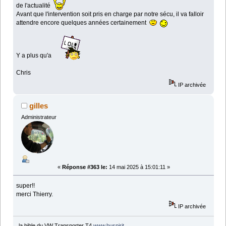
de l'actualité
Avant que l'intervention soit pris en charge par notre sécu, il va falloir
attendre encore quelques années certainement
Y a plus qu'a
Chris
IP archivée
gilles
Administrateur
«
Réponse #363 le:
14 mai 2025 à 15:01:11 »
super!!
merci Thierry.
IP archivée
la bible du VW Transporter T4
www.buspirit
.