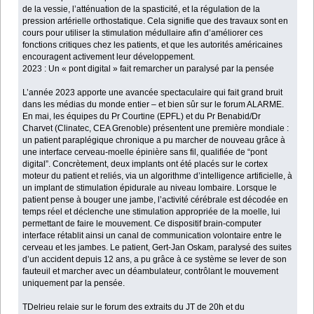
de la vessie, l’atténuation de la spasticité, et la régulation de la
pression artérielle orthostatique. Cela signifie que des travaux sont en
cours pour utiliser la stimulation médullaire afin d’améliorer ces
fonctions critiques chez les patients, et que les autorités américaines
encouragent activement leur développement.
2023 : Un « pont digital » fait remarcher un paralysé par la pensée
L’année 2023 apporte une avancée spectaculaire qui fait grand bruit
dans les médias du monde entier – et bien sûr sur le forum ALARME.
En mai, les équipes du Pr Courtine (EPFL) et du Pr Benabid/Dr
Charvet (Clinatec, CEA Grenoble) présentent une première mondiale :
un patient paraplégique chronique a pu marcher de nouveau grâce à
une interface cerveau-moelle épinière sans fil, qualifiée de “pont
digital”. Concrètement, deux implants ont été placés sur le cortex
moteur du patient et reliés, via un algorithme d’intelligence artificielle, à
un implant de stimulation épidurale au niveau lombaire. Lorsque le
patient pense à bouger une jambe, l’activité cérébrale est décodée en
temps réel et déclenche une stimulation appropriée de la moelle, lui
permettant de faire le mouvement. Ce dispositif brain-computer
interface rétablit ainsi un canal de communication volontaire entre le
cerveau et les jambes. Le patient, Gert-Jan Oskam, paralysé des suites
d’un accident depuis 12 ans, a pu grâce à ce système se lever de son
fauteuil et marcher avec un déambulateur, contrôlant le mouvement
uniquement par la pensée.
TDelrieu relaie sur le forum des extraits du JT de 20h et du