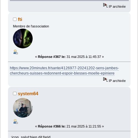
IP archivée
fti
Membre de l'association
«
Réponse #367 le:
31 mai 2025 à 11:45:37 »
https://www.20minutes.fr/sante/4126977-20241202-sens-jambes-
chercheurs-suisses-redonnent-espoir-blesses-moelle-epiniere
IP archivée
system64
«
Réponse #366 le:
21 mai 2025 à 11:21:55 »
:icon_salut:bien dit farid