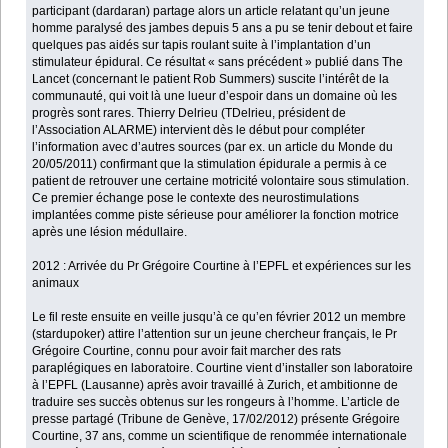
participant (dardaran) partage alors un article relatant qu’un jeune
homme paralysé des jambes depuis 5 ans a pu se tenir debout et faire
quelques pas aidés sur tapis roulant suite à l’implantation d’un
stimulateur épidural. Ce résultat « sans précédent » publié dans The
Lancet (concernant le patient Rob Summers) suscite l’intérêt de la
communauté, qui voit là une lueur d’espoir dans un domaine où les
progrès sont rares. Thierry Delrieu (TDelrieu, président de
l’Association ALARME) intervient dès le début pour compléter
l’information avec d’autres sources (par ex. un article du Monde du
20/05/2011) confirmant que la stimulation épidurale a permis à ce
patient de retrouver une certaine motricité volontaire sous stimulation.
Ce premier échange pose le contexte des neurostimulations
implantées comme piste sérieuse pour améliorer la fonction motrice
après une lésion médullaire.
2012 : Arrivée du Pr Grégoire Courtine à l’EPFL et expériences sur les
animaux
Le fil reste ensuite en veille jusqu’à ce qu’en février 2012 un membre
(stardupoker) attire l’attention sur un jeune chercheur français, le Pr
Grégoire Courtine, connu pour avoir fait marcher des rats
paraplégiques en laboratoire. Courtine vient d’installer son laboratoire
à l’EPFL (Lausanne) après avoir travaillé à Zurich, et ambitionne de
traduire ses succès obtenus sur les rongeurs à l’homme. L’article de
presse partagé (Tribune de Genève, 17/02/2012) présente Grégoire
Courtine, 37 ans, comme un scientifique de renommée internationale