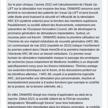
Sur le plan clinique, l’année 2022 voit l’aboutissement de l’étude Up-
LIFT sur la stimulation non invasive des bras. ONWARD annonce avoir
terminé le recrutement des patients de l’essai Up-LIFT et ainsi bouclé
cette étude pivot évaluant la sécurité et l’efficacité de la stimulation
ARC-EX (système externe) pour la fonction des membres supérieurs.
Parallèlement, la société obtient des financements, notamment une
subvention de l’European Innovation Council, afin de développer la
prochaine génération de stimulateurs implantables. Surtout, un
nouveau jalon est franchi : ONWARD réalise la première utilisation sur
l’Homme de son implant médullaire de nouvelle génération (ARC-IM).
Un communiqué de mai 2022 (republié en 2023) indique l’enrôlement
du premier patient dans l’étude HemON et la première implantation de
l’électrode ARC-IM chez un blessé médullaire. Ce premier essai
humain du stimulateur implantable marque le passage des prototypes
de recherche (issus notamment de Medtronic modifiés) à un dispositif
spécifiquement conçu pour les lésions médullaires. TDelrieu partage
ces avancées techniques sur le forum, et les discussions portent sur
les bénéfices attendus : l’ARC-IM, couplé à la plateforme logicielle
ARC, doit permettre une stimulation plus personnalisée, réactive et
éventuellement associée à d’autres fonctions (par exemple le contrôle
de la posture, de la tension artérielle, etc.).
En effet, ONWARD élargit son champ d’application au-delà de la
marche. Début 2023, la société obtient de la FDA de nouvelles
désignations “Breakthrough Device” pour trois indications
autonomiques très importantes dans les lésions cervicales : le contrôle