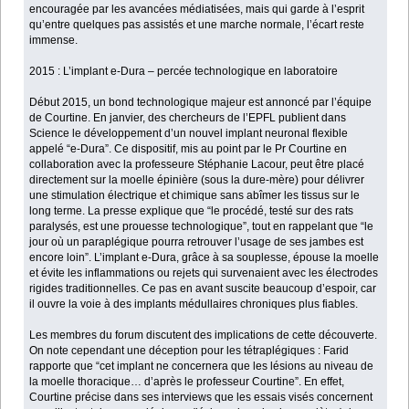
encouragée par les avancées médiatisées, mais qui garde à l’esprit
qu’entre quelques pas assistés et une marche normale, l’écart reste
immense.
2015 : L’implant e-Dura – percée technologique en laboratoire
Début 2015, un bond technologique majeur est annoncé par l’équipe
de Courtine. En janvier, des chercheurs de l’EPFL publient dans
Science le développement d’un nouvel implant neuronal flexible
appelé “e-Dura”. Ce dispositif, mis au point par le Pr Courtine en
collaboration avec la professeure Stéphanie Lacour, peut être placé
directement sur la moelle épinière (sous la dure-mère) pour délivrer
une stimulation électrique et chimique sans abîmer les tissus sur le
long terme. La presse explique que “le procédé, testé sur des rats
paralysés, est une prouesse technologique”, tout en rappelant que “le
jour où un paraplégique pourra retrouver l’usage de ses jambes est
encore loin”. L’implant e-Dura, grâce à sa souplesse, épouse la moelle
et évite les inflammations ou rejets qui survenaient avec les électrodes
rigides traditionnelles. Ce pas en avant suscite beaucoup d’espoir, car
il ouvre la voie à des implants médullaires chroniques plus fiables.
Les membres du forum discutent des implications de cette découverte.
On note cependant une déception pour les tétraplégiques : Farid
rapporte que “cet implant ne concernera que les lésions au niveau de
la moelle thoracique… d’après le professeur Courtine”. En effet,
Courtine précise dans ses interviews que les essais visés concernent