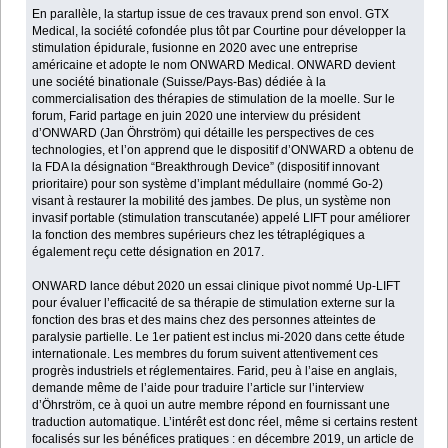
En parallèle, la startup issue de ces travaux prend son envol. GTX
Medical, la société cofondée plus tôt par Courtine pour développer la
stimulation épidurale, fusionne en 2020 avec une entreprise
américaine et adopte le nom ONWARD Medical. ONWARD devient
une société binationale (Suisse/Pays-Bas) dédiée à la
commercialisation des thérapies de stimulation de la moelle. Sur le
forum, Farid partage en juin 2020 une interview du président
d’ONWARD (Jan Öhrström) qui détaille les perspectives de ces
technologies, et l’on apprend que le dispositif d’ONWARD a obtenu de
la FDA la désignation “Breakthrough Device” (dispositif innovant
prioritaire) pour son système d’implant médullaire (nommé Go-2)
visant à restaurer la mobilité des jambes. De plus, un système non
invasif portable (stimulation transcutanée) appelé LIFT pour améliorer
la fonction des membres supérieurs chez les tétraplégiques a
également reçu cette désignation en 2017.
ONWARD lance début 2020 un essai clinique pivot nommé Up-LIFT
pour évaluer l’efficacité de sa thérapie de stimulation externe sur la
fonction des bras et des mains chez des personnes atteintes de
paralysie partielle. Le 1er patient est inclus mi-2020 dans cette étude
internationale. Les membres du forum suivent attentivement ces
progrès industriels et réglementaires. Farid, peu à l’aise en anglais,
demande même de l’aide pour traduire l’article sur l’interview
d’Öhrström, ce à quoi un autre membre répond en fournissant une
traduction automatique. L’intérêt est donc réel, même si certains restent
focalisés sur les bénéfices pratiques : en décembre 2019, un article de