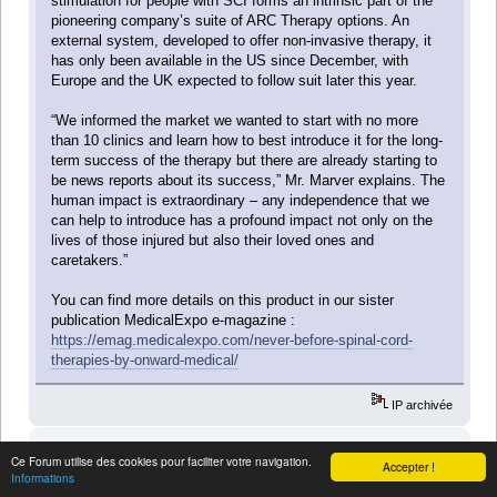
stimulation for people with SCI forms an intrinsic part of the
pioneering company’s suite of ARC Therapy options. An
external system, developed to offer non-invasive therapy, it
has only been available in the US since December, with
Europe and the UK expected to follow suit later this year.
“We informed the market we wanted to start with no more
than 10 clinics and learn how to best introduce it for the long-
term success of the therapy but there are already starting to
be news reports about its success,” Mr. Marver explains. The
human impact is extraordinary – any independence that we
can help to introduce has a profound impact not only on the
lives of those injured but also their loved ones and
caretakers.”
You can find more details on this product in our sister
publication MedicalExpo e-magazine :
https://emag.medicalexpo.com/never-before-spinal-cord-
therapies-by-onward-medical/
IP archivée
fti
Ce Forum utilise des cookies pour faciliter votre navigation.
Accepter !
Membre de l'association
Informations