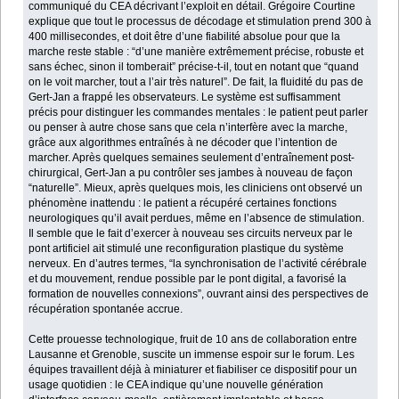
communiqué du CEA décrivant l’exploit en détail. Grégoire Courtine
explique que tout le processus de décodage et stimulation prend 300 à
400 millisecondes, et doit être d’une fiabilité absolue pour que la
marche reste stable : “d’une manière extrêmement précise, robuste et
sans échec, sinon il tomberait” précise-t-il, tout en notant que “quand
on le voit marcher, tout a l’air très naturel”. De fait, la fluidité du pas de
Gert-Jan a frappé les observateurs. Le système est suffisamment
précis pour distinguer les commandes mentales : le patient peut parler
ou penser à autre chose sans que cela n’interfère avec la marche,
grâce aux algorithmes entraînés à ne décoder que l’intention de
marcher. Après quelques semaines seulement d’entraînement post-
chirurgical, Gert-Jan a pu contrôler ses jambes à nouveau de façon
“naturelle”. Mieux, après quelques mois, les cliniciens ont observé un
phénomène inattendu : le patient a récupéré certaines fonctions
neurologiques qu’il avait perdues, même en l’absence de stimulation.
Il semble que le fait d’exercer à nouveau ses circuits nerveux par le
pont artificiel ait stimulé une reconfiguration plastique du système
nerveux. En d’autres termes, “la synchronisation de l’activité cérébrale
et du mouvement, rendue possible par le pont digital, a favorisé la
formation de nouvelles connexions”, ouvrant ainsi des perspectives de
récupération spontanée accrue.
Cette prouesse technologique, fruit de 10 ans de collaboration entre
Lausanne et Grenoble, suscite un immense espoir sur le forum. Les
équipes travaillent déjà à miniaturer et fiabiliser ce dispositif pour un
usage quotidien : le CEA indique qu’une nouvelle génération