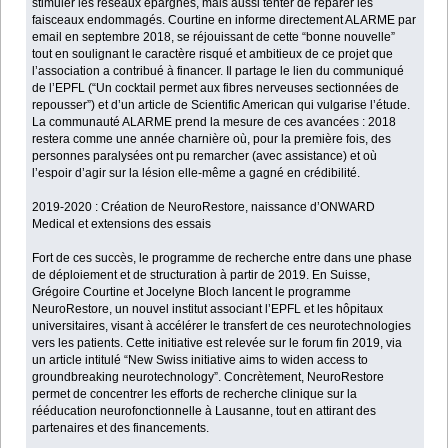
stimuler les réseaux épargnés, mais aussi tenter de réparer les
faisceaux endommagés. Courtine en informe directement ALARME par
email en septembre 2018, se réjouissant de cette “bonne nouvelle”
tout en soulignant le caractère risqué et ambitieux de ce projet que
l’association a contribué à financer. Il partage le lien du communiqué
de l’EPFL (“Un cocktail permet aux fibres nerveuses sectionnées de
repousser”) et d’un article de Scientific American qui vulgarise l’étude.
La communauté ALARME prend la mesure de ces avancées : 2018
restera comme une année charnière où, pour la première fois, des
personnes paralysées ont pu remarcher (avec assistance) et où
l’espoir d’agir sur la lésion elle-même a gagné en crédibilité.
2019-2020 : Création de NeuroRestore, naissance d’ONWARD
Medical et extensions des essais
Fort de ces succès, le programme de recherche entre dans une phase
de déploiement et de structuration à partir de 2019. En Suisse,
Grégoire Courtine et Jocelyne Bloch lancent le programme
NeuroRestore, un nouvel institut associant l’EPFL et les hôpitaux
universitaires, visant à accélérer le transfert de ces neurotechnologies
vers les patients. Cette initiative est relevée sur le forum fin 2019, via
un article intitulé “New Swiss initiative aims to widen access to
groundbreaking neurotechnology”. Concrètement, NeuroRestore
permet de concentrer les efforts de recherche clinique sur la
rééducation neurofonctionnelle à Lausanne, tout en attirant des
partenaires et des financements.