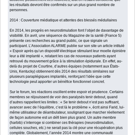
les résultats devront être confirmés sur un plus grand nombre de
personnes.
2014 : Couverture médiatique et attentes des blessés médullaires
En 2014, les progrès en neurostimulation font l’objet de davantage de
visibilité. En avril, une séquence du Magazine de la santé (France 5)
présente ces recherches au grand public, ce que signale un
participant. L’Association ALARME publie sur son site un article intitulé
« Espoir après qu’un dispositif électrique stimulant leur moelle épinière
leur a été implanté », relatant les cas de nouveaux patients ayant
retrouvé du mouvement grâce à la stimulation épidurale. En effet, au-
delà du projet de Courtine, d’autres équipes (notamment aux États-
Unis, Kentucky) obtiennent dès 2014 des résultats similaires sur
plusieurs paraplégiques implantés, renforçant l’idée que cette
technologie peut apporter un bénéfice fonctionnel concret.
Sur le forum, les réactions oscillent entre espoir et prudence. Certains
membres se réjouissent de voir des paralysés tenir debout, quand
d’autres rappellent les limites : « Se tenir debout n’est pas suffisant,
avancer avec de l’équilibre, c’est là le problème », écrit ainsi Farid, lui-
même utilisateur de déambulateur, soulignant que marcher réellement
de façon autonome est un défi bien plus grand. Un autre membre
(harbib) s’interroge si combiner ces thérapies (neurostimulation,
cellules souches, etc.) ne serait pas la clé pour une récupération plus
complète. Globalement, l’année 2014 montre une communauté