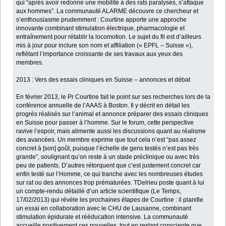
qui “après avoir redonné une mobilité à des rats paralysés, s’attaque
aux hommes”. La communauté ALARME découvre ce chercheur et
s’enthousiasme prudemment : Courtine apporte une approche
innovante combinant stimulation électrique, pharmacologie et
entraînement pour rétablir la locomotion. Le sujet du fil est d’ailleurs
mis à jour pour inclure son nom et affiliation (« EPFL – Suisse »),
reflétant l’importance croissante de ses travaux aux yeux des
membres.
2013 : Vers des essais cliniques en Suisse – annonces et débat
En février 2013, le Pr Courtine fait le point sur ses recherches lors de la
conférence annuelle de l’AAAS à Boston. Il y décrit en détail les
progrès réalisés sur l’animal et annonce préparer des essais cliniques
en Suisse pour passer à l’homme. Sur le forum, cette perspective
ravive l’espoir, mais alimente aussi les discussions quant au réalisme
des avancées. Un membre exprime que tout cela n’est “pas assez
concret à [son] goût, puisque l’échelle de gens testés n’est pas très
grande”, soulignant qu’on reste à un stade préclinique ou avec très
peu de patients. D’autres rétorquent que c’est justement concret car
enfin testé sur l’Homme, ce qui tranche avec les nombreuses études
sur rat ou des annonces trop prématurées. TDelrieu poste quant à lui
un compte-rendu détaillé d’un article scientifique (Le Temps,
17/02/2013) qui révèle les prochaines étapes de Courtine : il planifie
un essai en collaboration avec le CHU de Lausanne, combinant
stimulation épidurale et rééducation intensive. La communauté
accueille positivement ces nouvelles, tout en restant consciente que