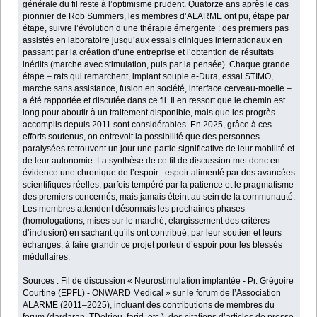
générale du fil reste à l’optimisme prudent. Quatorze ans après le cas
pionnier de Rob Summers, les membres d’ALARME ont pu, étape par
étape, suivre l’évolution d’une thérapie émergente : des premiers pas
assistés en laboratoire jusqu’aux essais cliniques internationaux en
passant par la création d’une entreprise et l’obtention de résultats
inédits (marche avec stimulation, puis par la pensée). Chaque grande
étape – rats qui remarchent, implant souple e-Dura, essai STIMO,
marche sans assistance, fusion en société, interface cerveau-moelle –
a été rapportée et discutée dans ce fil. Il en ressort que le chemin est
long pour aboutir à un traitement disponible, mais que les progrès
accomplis depuis 2011 sont considérables. En 2025, grâce à ces
efforts soutenus, on entrevoit la possibilité que des personnes
paralysées retrouvent un jour une partie significative de leur mobilité et
de leur autonomie. La synthèse de ce fil de discussion met donc en
évidence une chronique de l’espoir : espoir alimenté par des avancées
scientifiques réelles, parfois tempéré par la patience et le pragmatisme
des premiers concernés, mais jamais éteint au sein de la communauté.
Les membres attendent désormais les prochaines phases
(homologations, mises sur le marché, élargissement des critères
d’inclusion) en sachant qu’ils ont contribué, par leur soutien et leurs
échanges, à faire grandir ce projet porteur d’espoir pour les blessés
médullaires.
Sources : Fil de discussion « Neurostimulation implantée - Pr. Grégoire
Courtine (EPFL) - ONWARD Medical » sur le forum de l’Association
ALARME (2011–2025), incluant des contributions de membres du