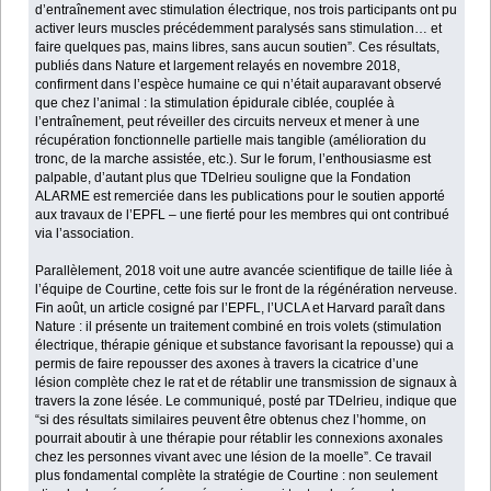
d’entraînement avec stimulation électrique, nos trois participants ont pu
activer leurs muscles précédemment paralysés sans stimulation… et
faire quelques pas, mains libres, sans aucun soutien”. Ces résultats,
publiés dans Nature et largement relayés en novembre 2018,
confirment dans l’espèce humaine ce qui n’était auparavant observé
que chez l’animal : la stimulation épidurale ciblée, couplée à
l’entraînement, peut réveiller des circuits nerveux et mener à une
récupération fonctionnelle partielle mais tangible (amélioration du
tronc, de la marche assistée, etc.). Sur le forum, l’enthousiasme est
palpable, d’autant plus que TDelrieu souligne que la Fondation
ALARME est remerciée dans les publications pour le soutien apporté
aux travaux de l’EPFL – une fierté pour les membres qui ont contribué
via l’association.
Parallèlement, 2018 voit une autre avancée scientifique de taille liée à
l’équipe de Courtine, cette fois sur le front de la régénération nerveuse.
Fin août, un article cosigné par l’EPFL, l’UCLA et Harvard paraît dans
Nature : il présente un traitement combiné en trois volets (stimulation
électrique, thérapie génique et substance favorisant la repousse) qui a
permis de faire repousser des axones à travers la cicatrice d’une
lésion complète chez le rat et de rétablir une transmission de signaux à
travers la zone lésée. Le communiqué, posté par TDelrieu, indique que
“si des résultats similaires peuvent être obtenus chez l’homme, on
pourrait aboutir à une thérapie pour rétablir les connexions axonales
chez les personnes vivant avec une lésion de la moelle”. Ce travail
plus fondamental complète la stratégie de Courtine : non seulement