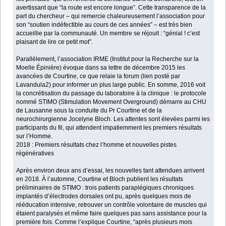
avertissant que “la route est encore longue”. Cette transparence de la
part du chercheur – qui remercie chaleureusement l’association pour
son “soutien indéfectible au cours de ces années” – est très bien
accueillie par la communauté. Un membre se réjouit : “génial ! c’est
plaisant de lire ce petit mot”.
Parallèlement, l’association IRME (Institut pour la Recherche sur la
Moelle Épinière) évoque dans sa lettre de décembre 2015 les
avancées de Courtine, ce que relaie la forum (lien posté par
Lavandula2) pour informer un plus large public. En somme, 2016 voit
la concrétisation du passage du laboratoire à la clinique : le protocole
nommé STIMO (Stimulation Movement Overground) démarre au CHU
de Lausanne sous la conduite du Pr Courtine et de la
neurochirurgienne Jocelyne Bloch. Les attentes sont élevées parmi les
participants du fil, qui attendent impatiemment les premiers résultats
sur l’Homme.
2018 : Premiers résultats chez l’homme et nouvelles pistes
régénératives
Après environ deux ans d’essai, les nouvelles tant attendues arrivent
en 2018. À l’automne, Courtine et Bloch publient les résultats
préliminaires de STIMO : trois patients paraplégiques chroniques
implantés d’électrodes dorsales ont pu, après quelques mois de
rééducation intensive, retrouver un contrôle volontaire de muscles qui
étaient paralysés et même faire quelques pas sans assistance pour la
première fois. Comme l’explique Courtine, “après plusieurs mois