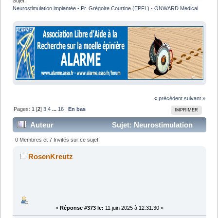
Sujet:
Neurostimulation implantée - Pr. Grégoire Courtine (EPFL) - ONWARD Medical
« précédent
suivant »
Pages:
1
[
2
]
3
4
...
16
En bas
IMPRIMER
Auteur
Sujet: Neurostimulation
implantée - Pr. Grégoire Courtine (EPFL) - ONWARD
0 Membres et 7 Invités sur ce sujet
Medical (Lu 675111 fois)
RosenKreutz
«
Réponse #373 le:
11 juin 2025 à 12:31:30 »