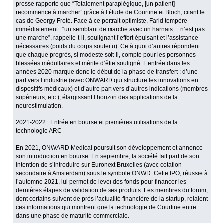
presse rapporte que “Totalement paraplégique, [un patient]
recommence à marcher” grâce à l’étude de Courtine et Bloch, citant le
cas de Georgy Froté. Face à ce portrait optimiste, Farid tempère
immédiatement : “un semblant de marche avec un harnais… n’est pas
une marche”, rappelle-t-il, soulignant l’effort épuisant et l’assistance
nécessaires (poids du corps soutenu). Ce à quoi d’autres répondent
que chaque progrès, si modeste soit-il, compte pour les personnes
blessées médullaires et mérite d’être souligné. L’entrée dans les
années 2020 marque donc le début de la phase de transfert : d’une
part vers l’industrie (avec ONWARD qui structure les innovations en
dispositifs médicaux) et d’autre part vers d’autres indications (membres
supérieurs, etc.), élargissant l’horizon des applications de la
neurostimulation.
2021-2022 : Entrée en bourse et premières utilisations de la
technologie ARC
En 2021, ONWARD Medical poursuit son développement et annonce
son introduction en bourse. En septembre, la société fait part de son
intention de s’introduire sur Euronext Bruxelles (avec cotation
secondaire à Amsterdam) sous le symbole ONWD. Cette IPO, réussie à
l’automne 2021, lui permet de lever des fonds pour financer les
dernières étapes de validation de ses produits. Les membres du forum,
dont certains suivent de près l’actualité financière de la startup, relaient
ces informations qui montrent que la technologie de Courtine entre
dans une phase de maturité commerciale.