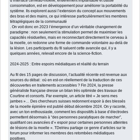
d’interface cerveau-moelle, entièrement implantable et basse
consommation, est en développement pour améliorer la portabilité du
système. Ils explorent aussi l’extension du concept aux mouvements
des bras et des mains, ce qui intéresse particulièrement les membres
tétraplégiques de la communauté
. On voit donc en 2023 l’émergence d’un véritable changement de
paradigme : non seulement la stimulation permet de maximiser les
capacités résiduelles, mais en reconnectant directement le cerveau à
la moelle, on redonne une forme de commande volontaire au-delà de
la lésion. Les participants du fil saluent cette avancée qui, il y a
quelques années, relevait encore de la science-fiction.
2024-2025 : Entre espoirs médiatiques et réalité du terrain
Au fil des 15 pages de discussion, l’actualité récente est revenue aux
sources du débat : où en est-on réellement de la traduction de ces
découvertes en traitements accessibles ? Fin 2024, la presse
généraliste française dresse un bilan très optimiste des travaux de
Courtine et consorts. Par exemple, un article titré « Je sens mes
jambes »… Des chercheurs suisses redonnent espoir à des blessés
de la moelle épinière est publié début décembre 2024. On y raconte,
avec un ton enthousiaste, comment les dispositifs à base d’électrodes
permettent désormais à “des personnes paralytiques de marcher”,
qualifiant ces avancées d’« espoir pour certaines personnes atteintes
de lésions de la moelle ». TDelrieu partage ce genre d’articles sur le
forum pour informer les membres des retombées médiatiques
positives.