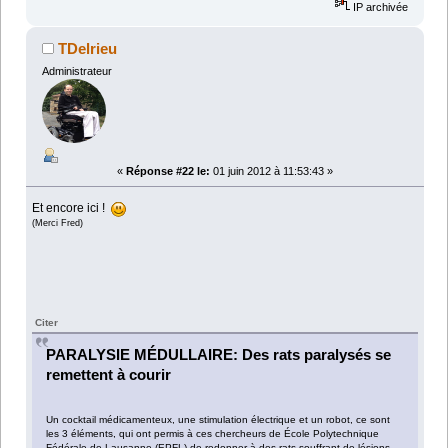
IP archivée
TDelrieu
Administrateur
«
Réponse #22 le:
01 juin 2012 à 11:53:43 »
Et encore ici !
(Merci Fred)
Citer
PARALYSIE MÉDULLAIRE: Des rats paralysés se
remettent à courir
Un cocktail médicamenteux, une stimulation électrique et un robot, ce sont
les 3 éléments, qui ont permis à ces chercheurs de École Polytechnique
Fédérale de Lausanne (EPFL) de redonner à des rats souffrant de lésions