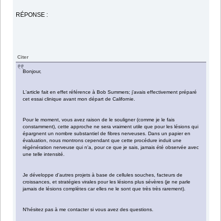
RÉPONSE :
Citer
Bonjour,
L'article fait en effet référence à Bob Summers; j'avais effectivement préparé
cet essai clinique avant mon départ de Californie.
Pour le moment, vous avez raison de le souligner (comme je le fais
constamment), cette approche ne sera vraiment utile que pour les lésions qui
épargnent un nombre substantiel de fibres nerveuses. Dans un papier en
évaluation, nous montrons cependant que cette procédure induit une
régénération nerveuse qui n'a, pour ce que je sais, jamais été observée avec
une telle intensité.
Je développe d'autres projets à base de cellules souches, facteurs de
croissances, et stratégies virales pour les lésions plus sévères (je ne parle
jamais de lésions complètes car elles ne le sont que très très rarement).
N'hésitez pas à me contacter si vous avez des questions.