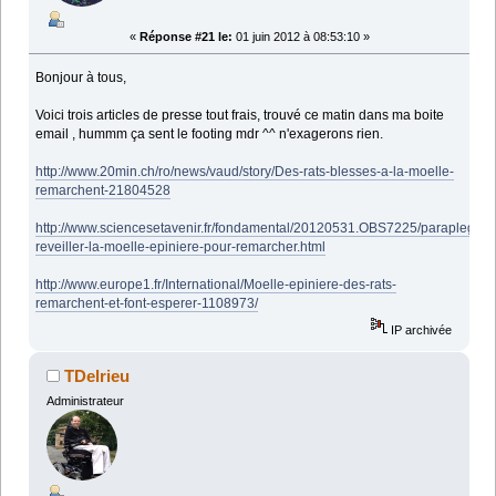
«
Réponse #21 le:
01 juin 2012 à 08:53:10 »
Bonjour à tous,
Voici trois articles de presse tout frais, trouvé ce matin dans ma boite
email , hummm ça sent le footing mdr ^^ n'exagerons rien.
http://www.20min.ch/ro/news/vaud/story/Des-rats-blesses-a-la-moelle-
remarchent-21804528
http://www.sciencesetavenir.fr/fondamental/20120531.OBS7225/paraplegie-
reveiller-la-moelle-epiniere-pour-remarcher.html
http://www.europe1.fr/International/Moelle-epiniere-des-rats-
remarchent-et-font-esperer-1108973/
IP archivée
TDelrieu
Administrateur