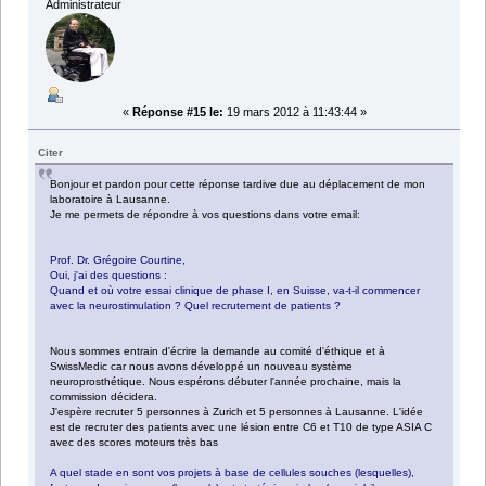
Administrateur
«
Réponse #15 le:
19 mars 2012 à 11:43:44 »
Citer
Bonjour et pardon pour cette réponse tardive due au déplacement de mon
laboratoire à Lausanne.
Je me permets de répondre à vos questions dans votre email:
Prof. Dr. Grégoire Courtine,
Oui, j'ai des questions :
Quand et où votre essai clinique de phase I, en Suisse, va-t-il commencer
avec la neurostimulation ? Quel recrutement de patients ?
Nous sommes entrain d'écrire la demande au comité d'éthique et à
SwissMedic car nous avons développé un nouveau système
neuroprosthétique. Nous espérons débuter l'année prochaine, mais la
commission décidera.
J'espère recruter 5 personnes à Zurich et 5 personnes à Lausanne. L'idée
est de recruter des patients avec une lésion entre C6 et T10 de type ASIA C
avec des scores moteurs très bas
A quel stade en sont vos projets à base de cellules souches (lesquelles),