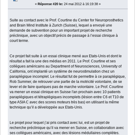
«
Réponse #20 le:
24 mai 2012 à 16:19:38 »
Suite au contact avec le Prof. Courtine du Center for Neuroprosthetics
and Brain Mind Institute à Zurich (Suisse), lequel a envoyé une
demande de subvention pour un important projet de recherche
préclinique, avec un objectif précis de passage à l’essai clinique à
court terme.
Ce projet fait suite à un essai clinique mené aux Etats-Unis et dont le
résultat a fait la une des médias en 2011. Le Prof. Courtine et ses
collègues américains au Department of Neurosciences, University of
California, ont implanté un système de neurostimulation chez un
paraplégique incomplet. Le résultat fut de permettre à ce paraplégique,
Rob Summer, de retrouver une partie de la motricité volontaire, de se
lever et de faire quelques pas de marche volontaire. Le Prof. Courtine
va mener un essai clinique en Suisse l'an prochain avec 10 patients
paraplégiques et tétraplégiques incomplets (lésion entre C6 et T10 de
type ASIA C avec des scores moteurs très bas) en utilisant la même
technique qu’il a développée aux Etats-Unis.
Le projet pour lequel j’ai pris contact avec lui, est un projet de
recherche préclinique qu’il va mener en Suisse, en collaboration avec
ses collègues américains, avec des lésions médullaires complètes.