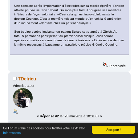
Une semaine après l’implantation d’électrodes sur sa moelle épinière, l’ancien
athlète pouvait se tenir debout. Six mois plus tard, il bougeait ses membres
inférieurs de façon volontaire. «C’est cela qui est incroyable!, insiste le
docteur Courtine. C’est la première fois au monde qu’on voit la récupération
d’un mouvement volontaire chez un patient paralysé.»
Son équipe espère implanter un patient Suisse cette année à Zürich. Au
total, 5 personnes participeront au premier essai clinique; elles seront
opérées et traitées sur une durée de deux à trois ans. «L’idée est de débuter
le même processus à Lausanne en parallèle», précise Grégoire Courtine.
IP archivée
TDelrieu
Administrateur
«
Réponse #2 le:
20 mai 2011 à 18:31:07 »
Ce Forum utilise des cookies pour faciliter votre navigation.
Citer
Accepter !
Informations