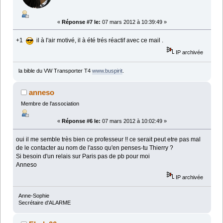
«
Réponse #7 le:
07 mars 2012 à 10:39:49 »
+1
il à l'air motivé, il à été trés réactif avec ce mail .
IP archivée
la bible du VW Transporter T4
www.buspirit
.
anneso
Membre de l'association
«
Réponse #6 le:
07 mars 2012 à 10:02:49 »
oui il me semble très bien ce professeur !! ce serait peut etre pas mal
de le contacter au nom de l'asso qu'en penses-tu Thierry ?
Si besoin d'un relais sur Paris pas de pb pour moi
Anneso
IP archivée
Anne-Sophie
Secrétaire d'ALARME