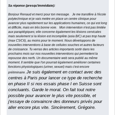
Sa réponse (presqu'immédiate):
Bonjour Renaud et merci pour ton message.
Je me transfère à l'école
polytechnique et je vais mettre en place un centre clinique pour
avancer plus rapidement sur les applications humaines, ce qui est long
et difficile, mais en très bonne voie.
Mon intervention n'est pas limitée
aux paraplégiques; elle concerne également les lésions cervicales
mais seulement si la lésion est incomplète (asia B/C) at pas trop haute
(max C5/C6), au moins pour le moment. Nous développons de
nouvelles interventions à base de cellules souches et autres facteurs
de croissance. Tu verras des articles importants sortir dans les
prochains mois sur nos nouvelles interventions qui permettent la
repousse des nerfs. Un documentaire web sera publié au même
moment. Il semble que l'on pourrait également améliorer certaines
fonctions physiologiques (uriner, sexuel) mais c'est encore
Je suis également en contact avec des
préliminaire.
centres à Paris pour lancer ce type de recherche
en phase II si nos essais phase I en Suisse sont
concluants.
Garde le moral. On fait tout notre
possible pour avancer le plus vite possible, et
j'essaye de convaincre des donneurs privés pour
aller encore plus vite.
Sincèrement, Grégoire.