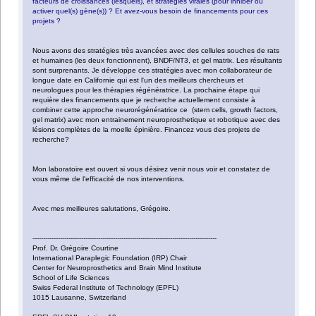
facteurs de croissances (lesquels), et stratégies virales (pour inhiber ou
activer quel(s) gène(s)) ? Et avez-vous besoin de financements pour ces
projets ?
Nous avons des stratégies très avancées avec des cellules souches de rats
et humaines (les deux fonctionnent), BNDF/NT3, et gel matrix. Les résultants
sont surprenants. Je développe ces stratégies avec mon collaborateur de
longue date en Californie qui est l'un des meilleurs chercheurs et
neurologues pour les thérapies régénératrice. La prochaine étape qui
requière des financements que je recherche actuellement consiste à
combiner cette approche neurorégénératrice ce (stem cells, growth factors,
gel matrix) avec mon entrainement neuroprosthetique et robotique avec des
lésions complètes de la moelle épinière. Financez vous des projets de
recherche?
Mon laboratoire est ouvert si vous désirez venir nous voir et constatez de
vous même de l'efficacité de nos interventions.
Avec mes meilleures salutations, Grégoire.
---------------------------------------------------------------------------------------
Prof. Dr. Grégoire Courtine
International Paraplegic Foundation (IRP) Chair
Center for Neuroprosthetics and Brain Mind Institute
School of Life Sciences
Swiss Federal Institute of Technology (EPFL)
1015 Lausanne, Switzerland