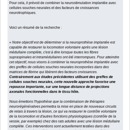
Pour cela, il prévoit de combiner la neurostimulation implantée avec
cellules souches neurales et des facteurs de croissances
neurotrophiques.
Voici un résumé de la recherche :
« Notre objectif est de déterminer si la neuroprothèse implantée est
capable de restaurer la locomotion volontaire après une lésion
médullaire complète, c'est à dire lorsque toutes les fibres
supraspinales et intramédullaires ont été interrompues. Pour atteindre
cet objectif, nous visons à combiner la neuroprothèse implantée avec
des greffes de cellules souches neurales incorporées dans des
matrices de fibrine qui libèrent des facteurs croissances.
Contrairement aux études précédentes utilisant des greffes de
cellules souches neurales, cette nouvelle approche favorise une
repousse importante, sur une longue distance de projections
axonales fonctionnelles dans le tissu hôte.
Nous émettons l'hypothèse que la combinaison de thérapies
neurorégénératives permettra la mise en place de nouveaux circuits
de relais à travers la lésion, ce qui va restaurer le contrôle volontaire
de la locomotion et d'autres fonctions physiologiques (contrôle de la
vessie, par exemple) chez des rats adultes avec une lésion médullaire
complète. Ces interventions sont actuellement testées dans des