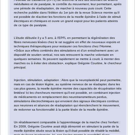
médullaires et de paralysie, le contrôle du mouvement, leur permettant, après
une période de réadaptation, de marcher à nouveau puis courir. Cette
recherche publiée dans l’édition du 1er juin de la revue Science montre qu'il
est possible de réactiver les fonctions de la moelle épinière à l’aide de stimuli
électriques et chimiques et ouvre un grand espoir pour les patients atteints
de ce type de paralysie.
L’étude débutée il y a 5 ans, à l’EPFL en permettant la régénération des
fibres nerveuses lésées chez le rat suggère en effet de nouveaux espoirs et
techniques thérapeutiques pour restaurer ces fonctions chez l’Homme.
«Grâce aux effets combinés des stimulations et d’un entraînement avec un
dispositif de soutien vertical, nos rats retrouvent la marche volontaire en
quelques semaines. Ils peuvent rapidement se mettre à courir, à monter des
marches ou à éviter des obstacles», explique Grégoire Courtine, le chercheur
principal.
Injection, stimulation, adaptation : Alors que la neuroplasticité peut permettre,
mais en cas de lésion légère, au système nerveux de se réadapter, dans les
cas plus graves, la moelle épinière montre des capacités de récupération très
limitées/ Ici les chercheurs montrent qu’il est possible, en combinant injection
de médicaments en remplacement des neurotransmetteurs perdus,
stimulations électrochimiques qui envoient des signaux électriques continus
aux neurones et séances de réadaptation qui réenclenchent le mouvement,
de redonner sa fonctionnalité à la partie lésée de la moelle épinière.
Un rétablissement comparable à l’apprentissage de la marche chez l’enfant :
En 2009, Grégoire Courtine avait déjà démontré en stimulant la partie de la
moelle épinière située sous la lésion qu’il était possible de rétablir la mobilité,
mais de façon involontaire. Ici, son équipe montre la possibilité d’une