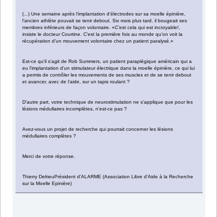
(...) Une semaine après l’implantation d’électrodes sur sa moelle épinière,
l’ancien athlète pouvait se tenir debout. Six mois plus tard, il bougeait ses
membres inférieurs de façon volontaire. «C’est cela qui est incroyable!,
insiste le docteur Courtine. C’est la première fois au monde qu’on voit la
récupération d’un mouvement volontaire chez un patient paralysé.»
Est-ce qu'il s'agit de Rob Summers, un patient paraplégique américain qui a
eu l'implantation d'un stimulateur électrique dans la moelle épinière, ce qui lui
a permis de contrôler les mouvements de ses muscles et de se tenir debout
et avancer, avec de l’aide, sur un tapis roulant ?
D'autre part, votre technique de neurostimulation ne s'applique que pour les
lésions médullaires incomplètes, n'est-ce pas ?
Avez-vous un projet de recherche qui pourrait concerner les lésions
médullaires complètes ?
Merci de votre réponse.
Thierry DelrieuPrésident d'ALARME (Association Libre d'Aide à la Recherche
sur la Moelle Epinière)