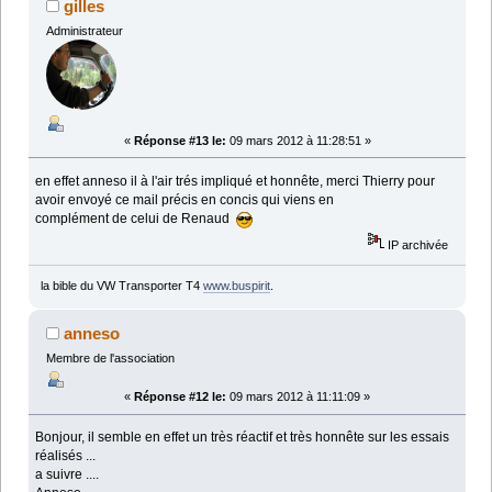
gilles
Administrateur
«
Réponse #13 le:
09 mars 2012 à 11:28:51 »
en effet anneso il à l'air trés impliqué et honnête, merci Thierry pour
avoir envoyé ce mail précis en concis qui viens en
complément de celui de Renaud
IP archivée
la bible du VW Transporter T4
www.buspirit
.
anneso
Membre de l'association
«
Réponse #12 le:
09 mars 2012 à 11:11:09 »
Bonjour, il semble en effet un très réactif et très honnête sur les essais
réalisés ...
a suivre ....