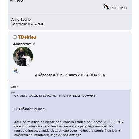
Anneso
IP archivée
Anne-Sophie
Secrétaire d'ALARME
TDelrieu
Administrateur
«
Réponse #11 le:
09 mars 2012 à 10:44:51 »
Citer
On Mar 8, 2012, at 12:01 PM, THIERRY DELRIEU wrote:
Pr. Grégoire Courtine,
J'ai lu votre article de presse paru dans la Tribune de Genève le 17.02.2012
où vous parlez de vos recherches sur les rats paraplégiques avec les
neuroprothèses. L'article dit aussi que votre méthode a permis à un jeune
américain de retrouver l’usage de ses jambes :