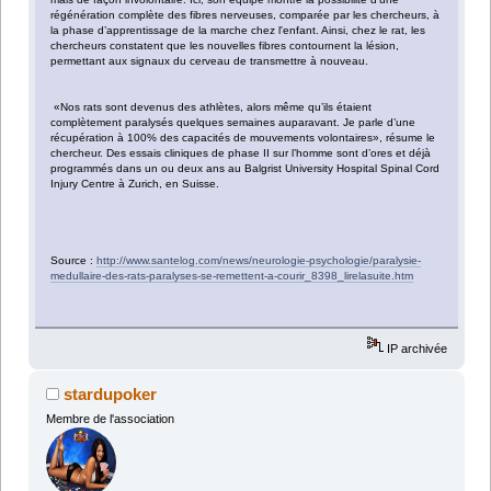
régénération complète des fibres nerveuses, comparée par les chercheurs, à
la phase d’apprentissage de la marche chez l'enfant. Ainsi, chez le rat, les
chercheurs constatent que les nouvelles fibres contournent la lésion,
permettant aux signaux du cerveau de transmettre à nouveau.
«Nos rats sont devenus des athlètes, alors même qu’ils étaient
complètement paralysés quelques semaines auparavant. Je parle d’une
récupération à 100% des capacités de mouvements volontaires», résume le
chercheur. Des essais cliniques de phase II sur l’homme sont d’ores et déjà
programmés dans un ou deux ans au Balgrist University Hospital Spinal Cord
Injury Centre à Zurich, en Suisse.
Source :
http://www.santelog.com/news/neurologie-psychologie/paralysie-
medullaire-des-rats-paralyses-se-remettent-a-courir_8398_lirelasuite.htm
IP archivée
stardupoker
Membre de l'association