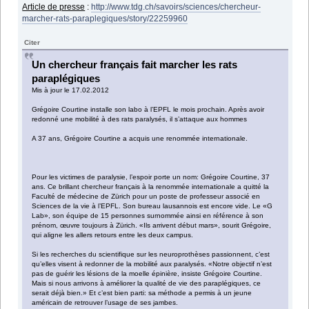
Article de presse
:
http://www.tdg.ch/savoirs/sciences/chercheur-
marcher-rats-paraplegiques/story/22259960
Citer
Un chercheur français fait marcher les rats
paraplégiques
Mis à jour le 17.02.2012
Grégoire Courtine installe son labo à l’EPFL le mois prochain. Après avoir
redonné une mobilité à des rats paralysés, il s’attaque aux hommes
A 37 ans, Grégoire Courtine a acquis une renommée internationale.
Pour les victimes de paralysie, l’espoir porte un nom: Grégoire Courtine, 37
ans. Ce brillant chercheur français à la renommée internationale a quitté la
Faculté de médecine de Zürich pour un poste de professeur associé en
Sciences de la vie à l’EPFL. Son bureau lausannois est encore vide. Le «G
Lab», son équipe de 15 personnes surnommée ainsi en référence à son
prénom, œuvre toujours à Zürich. «Ils arrivent début mars», sourit Grégoire,
qui aligne les allers retours entre les deux campus.
Si les recherches du scientifique sur les neuroprothèses passionnent, c’est
qu’elles visent à redonner de la mobilité aux paralysés. «Notre objectif n’est
pas de guérir les lésions de la moelle épinière, insiste Grégoire Courtine.
Mais si nous arrivons à améliorer la qualité de vie des paraplégiques, ce
serait déjà bien.» Et c’est bien parti: sa méthode a permis à un jeune
américain de retrouver l’usage de ses jambes.