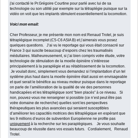
j'ai contacté le Pr.Grégoire Courtine pour parlé avec lui de sa
technologie ou son utilité par exemple sur la tétraplégie puisque sur la
vidéo on voit que les implants stimulent essentiellement la locomotion.
Voici mon email:
Cher Professeur, je me présente mon nom est Renaud Trotel, je suis
tétraplégique incomplet (C5-C6 ASIA B) et j’aimerais vous posez
quelques questions. J’ai vu le reportage qui vous était consacré sur
France 3 qui suscite beaucoup d’espoirs chez les traumatisés
médullaires. Malheureusement, si j’ai bien compris votre étude, votre
technologie de stimulation de la moelle épinière s’intéresse
principalement à la paraplégie et au rétablissement de la locomotion.
Je voulait donc, simplement vous demandez si l’implantation d’un tel
système plus haut dans la moelle épinière était aussi en envisageable
et quel serait le bénéfice au niveau moteur puisque dans le reportage
on parle de l’amélioration de la qualité de vie des personnes
handicapées et les tétraplégique sont “bien placés” à ce niveau. Si
non, pouvez-vous me renseigner si possible (ce n’est peut être pas
votre domaine de recherche) quelles sont les perspectives
thérapeutiques les plus avancées qui seraient susceptibles
d’améliorer les capacités motrices des tétraplégique en espérant que
les 9 millions d’euros de subvention Européenne ne profite pas
uniquement
à la recherche sur les paraplégiques. Je vous souhaite
beaucoup de réussite dans vos essais futurs. Cordialement, Renaud
Trotel.