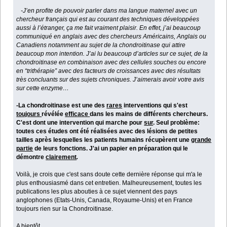
-J’en profite de pouvoir parler dans ma langue maternel avec un
chercheur français qui est au courant des techniques développées
aussi à l’étranger, ça me fait vraiment plaisir. En effet, j’ai beaucoup
communiqué en anglais avec des chercheurs Américains, Anglais ou
Canadiens notamment au sujet de la chondroitinase qui attire
beaucoup mon intention. J’ai lu beaucoup d’articles sur ce sujet, de la
chondroitinase en combinaison avec des cellules souches ou encore
en “trithérapie” avec des facteurs de croissances avec des résultats
très concluants sur des sujets chroniques. J’aimerais avoir votre avis
sur cette enzyme…
-
La chondroitinase est une des
rares
interventions qui s'est
toujours
révélée
efficace
dans les mains de différents chercheurs.
C'est dont une intervention qui marche pour
sur
. Seul problème:
toutes ces études ont été réalisées avec des lésions de petites
tailles après lesquelles les patients humains récupèrent une
grande
partie
de leurs fonctions. J'ai un papier en préparation qui le
démontre
clairement
.
Voilà, je crois que c'est sans doute cette dernière réponse qui m'a le
plus enthousiasmé dans cet entretien. Malheureusement, toutes les
publications les plus abouties à ce sujet viennent des pays
anglophones (Etats-Unis, Canada, Royaume-Unis) et en France
toujours rien sur la Chondroitinase.
A bientôt.