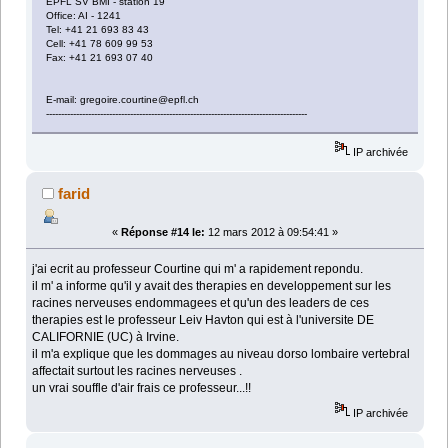
EPFL SV BMI - station 19
Office: AI - 1241
Tel: +41 21 693 83 43
Cell: +41 78 609 99 53
Fax: +41 21 693 07 40
E-mail: gregoire.courtine@epfl.ch
---------------------------------------------------------------------------------------
IP archivée
farid
«
Réponse #14 le:
12 mars 2012 à 09:54:41 »
j'ai ecrit au professeur Courtine qui m' a rapidement repondu.
il m' a informe qu'il y avait des therapies en developpement sur les
racines nerveuses endommagees et qu'un des leaders de ces
therapies est le professeur Leiv Havton qui est à l'universite DE
CALIFORNIE (UC) à Irvine.
il m'a explique que les dommages au niveau dorso lombaire vertebral
affectait surtout les racines nerveuses .
un vrai souffle d'air frais ce professeur...!!
IP archivée