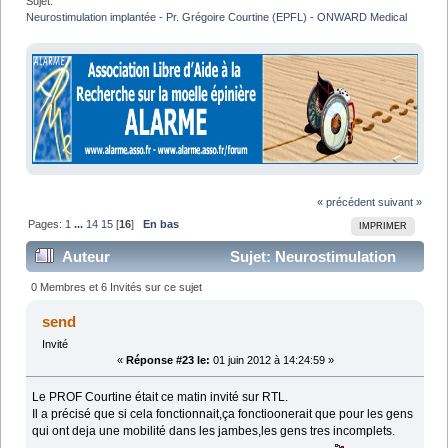
Sujet:
Neurostimulation implantée - Pr. Grégoire Courtine (EPFL) - ONWARD Medical
« précédent
suivant »
Pages:
1
...
14
15
[
16
]
En bas
IMPRIMER
Auteur
Sujet: Neurostimulation
implantée - Pr. Grégoire Courtine (EPFL) - ONWARD
0 Membres et 6 Invités sur ce sujet
Medical (Lu 671419 fois)
send
Invité
«
Réponse #23 le:
01 juin 2012 à 14:24:59 »
Le PROF Courtine était ce matin invité sur RTL.
Il a précisé que si cela fonctionnait,ça fonctioonerait que pour les gens
qui ont deja une mobilité dans les jambes,les gens tres incomplets.