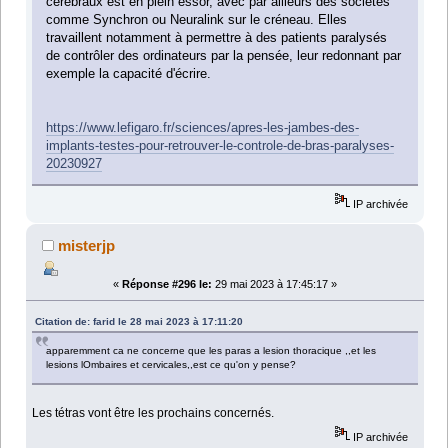
cérébraux est en plein essor, avec par ailleurs des sociétés
comme Synchron ou Neuralink sur le créneau. Elles
travaillent notamment à permettre à des patients paralysés
de contrôler des ordinateurs par la pensée, leur redonnant par
exemple la capacité d'écrire.
https://www.lefigaro.fr/sciences/apres-les-jambes-des-
implants-testes-pour-retrouver-le-controle-de-bras-paralyses-
20230927
IP archivée
misterjp
«
Réponse #296 le:
29 mai 2023 à 17:45:17 »
Citation de: farid le 28 mai 2023 à 17:11:20
apparemment ca ne concerne que les paras a lesion thoracique ,,et les
lesions lOmbaires et cervicales,,est ce qu'on y pense?
Les tétras vont être les prochains concernés.
IP archivée