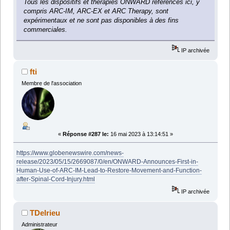
Tous les dispositifs et thérapies ONWARD référencés ici, y
compris ARC-IM, ARC-EX et ARC Therapy, sont
expérimentaux et ne sont pas disponibles à des fins
commerciales.
IP archivée
fti
Membre de l'association
«
Réponse #287 le:
16 mai 2023 à 13:14:51 »
https://www.globenewswire.com/news-
release/2023/05/15/2669087/0/en/ONWARD-Announces-First-in-
Human-Use-of-ARC-IM-Lead-to-Restore-Movement-and-Function-
after-Spinal-Cord-Injury.html
IP archivée
TDelrieu
Administrateur