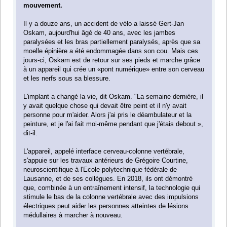
mouvement.
Il y a douze ans, un accident de vélo a laissé Gert-Jan
Oskam, aujourd'hui âgé de 40 ans, avec les jambes
paralysées et les bras partiellement paralysés, après que sa
moelle épinière a été endommagée dans son cou. Mais ces
jours-ci, Oskam est de retour sur ses pieds et marche grâce
à un appareil qui crée un «pont numérique» entre son cerveau
et les nerfs sous sa blessure.
L'implant a changé la vie, dit Oskam. "La semaine dernière, il
y avait quelque chose qui devait être peint et il n'y avait
personne pour m'aider. Alors j'ai pris le déambulateur et la
peinture, et je l'ai fait moi-même pendant que j'étais debout »,
dit-il.
L'appareil, appelé interface cerveau-colonne vertébrale,
s'appuie sur les travaux antérieurs de Grégoire Courtine,
neuroscientifique à l'Ecole polytechnique fédérale de
Lausanne, et de ses collègues. En 2018, ils ont démontré
que, combinée à un entraînement intensif, la technologie qui
stimule le bas de la colonne vertébrale avec des impulsions
électriques peut aider les personnes atteintes de lésions
médullaires à marcher à nouveau.