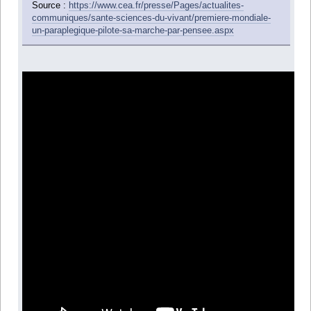
Source :
https://www.cea.fr/presse/Pages/actualites-
communiques/sante-sciences-du-vivant/premiere-mondiale-
un-paraplegique-pilote-sa-marche-par-pensee.aspx