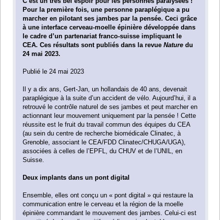
C’est un très bel espoir pour les personnes paralysées !
Pour la première fois, une personne paraplégique a pu
marcher en pilotant ses jambes par la pensée. Ceci grâce
à une interface cerveau-moelle épinière développée dans
le cadre d’un partenariat franco-suisse impliquant le
CEA. Ces résultats sont publiés dans la revue
Nature
du
24 mai 2023.
Publié le 24 mai 2023
Il y a dix ans, Gert-Jan, un hollandais de 40 ans, devenait
paraplégique à la suite d’un accident de vélo. Aujourd’hui, il a
retrouvé le contrôle naturel de ses jambes et peut marcher en
actionnant leur mouvement uniquement par la pensée ! Cette
réussite est le fruit du travail commun des équipes du CEA
(au sein du centre de recherche biomédicale Clinatec, à
Grenoble, associant le CEA/FDD Clinatec/CHUGA/UGA),
associées à celles de l’EPFL, du CHUV et de l’UNIL, en
Suisse.
Deux implants dans un pont digital
Ensemble, elles ont conçu un « pont digital » qui restaure la
communication entre le cerveau et la région de la moelle
épinière commandant le mouvement des jambes. Celui-ci est