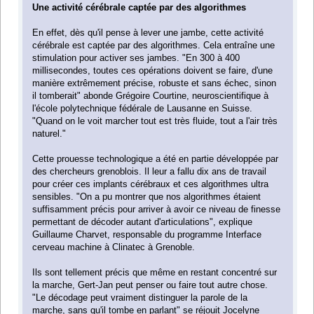
Une activité cérébrale captée par des algorithmes
En effet, dès qu'il pense à lever une jambe, cette activité
cérébrale est captée par des algorithmes. Cela entraîne une
stimulation pour activer ses jambes. "En 300 à 400
millisecondes, toutes ces opérations doivent se faire, d'une
manière extrêmement précise, robuste et sans échec, sinon
il tomberait" abonde Grégoire Courtine, neuroscientifique à
l'école polytechnique fédérale de Lausanne en Suisse.
"Quand on le voit marcher tout est très fluide, tout a l'air très
naturel."
Cette prouesse technologique a été en partie développée par
des chercheurs grenoblois. Il leur a fallu dix ans de travail
pour créer ces implants cérébraux et ces algorithmes ultra
sensibles. "On a pu montrer que nos algorithmes étaient
suffisamment précis pour arriver à avoir ce niveau de finesse
permettant de décoder autant d'articulations", explique
Guillaume Charvet, responsable du programme Interface
cerveau machine à Clinatec à Grenoble.
Ils sont tellement précis que même en restant concentré sur
la marche, Gert-Jan peut penser ou faire tout autre chose.
"Le décodage peut vraiment distinguer la parole de la
marche, sans qu'il tombe en parlant" se réjouit Jocelyne