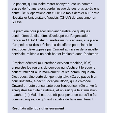
Le patient, qui souhaite rester anonyme, est un homme
suisse de 46 ans ayant perdu l'usage de ses bras après une
chute. Deux opérations ont eu lieu le mois dernier au Centre
Hospitalier Universitaire Vaudois (CHUV) de Lausanne, en
Suisse.
La première pour placer l'implant cérébral de quelques
centimètres de diamètre, développé par l'organisation
française CEA-Clinatech, au-dessus du cerveau, à la place
d'un petit bout d'os crânien. La deuxième pour placer les
électrodes développées par Onward au niveau de la moelle
cervicale, reliées à un petit boîtier implanté dans l'abdomen.
L'implant cérébral (ou interface cerveau-machine, ICM)
enregistre les régions du cerveau qui s'activent lorsque le
patient réfléchit à un mouvement, et les communique aux
électrodes. Une sorte de «pont digital». «Ça se passe bien
pour l'instant», a décrit Jocelyne Bloch, qui a co-fondé
Onward et reste consultante pour l'entreprise. «On arrive à
enregistrer l'activité cérébrale, et on sait que la stimulation
marche. (...) Mais il est trop tôt pour parler de ce qu'il a fait
comme progrès, ce qu'il est capable de faire maintenant.»
Résultats attendus ultérieurement