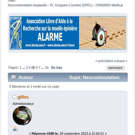
Sujet:
Neurostimulation implantée - Pr. Grégoire Courtine (EPFL) - ONWARD Medical
« précédent
suivant »
Pages:
1
...
3
4
[
5
]
6
7
...
16
En bas
IMPRIMER
Auteur
Sujet: Neurostimulation
implantée - Pr. Grégoire Courtine (EPFL) - ONWARD
0 Membres et 1 Invité sur ce sujet
Medical (Lu 675393 fois)
gilles
Administrateur
«
Réponse #298 le:
28 septembre 2023 à 11:54:51 »