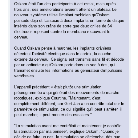
Oskam était l'un des participants à cet essai, mais après
trois ans, ses améliorations avaient atteint un plateau. Le
nouveau système utilise l'implant rachidien qu'Oskam
possède déjà et l'associe à deux implants en forme de disque
insérés dans son crâne de sorte que deux grilles de 64
électrodes reposent contre la membrane recouvrant le
cerveau.
Quand Oskam pense à marcher, les implants crâniens
détectent l'activité électrique dans le cortex, la couche
externe du cerveau. Ce signal est transmis sans fil et décodé
par un ordinateur qu'Oskam porte dans un sac à dos, qui
transmet ensuite les informations au générateur d'impulsions
vertébrales.
L'appareil précédent « était plutôt une stimulation
préprogrammée » qui générait des mouvements de marche
robotiques, explique Courtine. "Maintenant, c'est
complètement différent, car Gert-Jan a un contrôle total sur le
paramètre de stimulation, ce qui signifie qu'il peut s'arrêter, il
peut marcher, il peut monter des escaliers."
"La stimulation avant me contrôlait et maintenant je contrôle
la stimulation par ma pensée", explique Oskam. "Quand je
décide de faire un pas, la simulation se déclenche, dès que