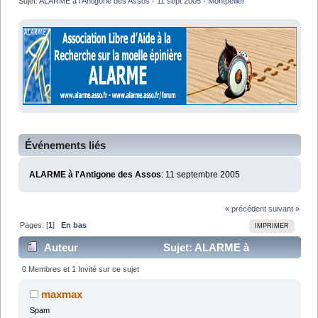
Sujet:
ALARME à l'Antigone des Assos - 11 sept 2005 - Montpellier
Événements liés
ALARME à l'Antigone des Assos
: 11 septembre 2005
« précédent
suivant »
Pages: [
1
]
En bas
IMPRIMER
Auteur
Sujet: ALARME à
l'Antigone des Assos - 11 sept 2005 - Montpellier (Lu
0 Membres et 1 Invité sur ce sujet
13059 fois)
maxmax
Spam