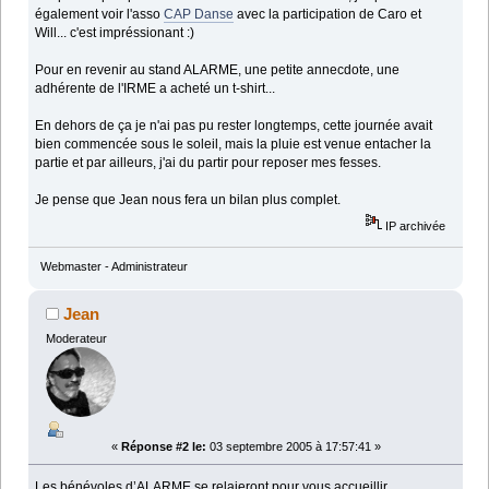
également voir l'asso
CAP Danse
avec la participation de Caro et
Will... c'est impréssionant :)
Pour en revenir au stand ALARME, une petite annecdote, une
adhérente de l'IRME a acheté un t-shirt...
En dehors de ça je n'ai pas pu rester longtemps, cette journée avait
bien commencée sous le soleil, mais la pluie est venue entacher la
partie et par ailleurs, j'ai du partir pour reposer mes fesses.
Je pense que Jean nous fera un bilan plus complet.
IP archivée
Webmaster - Administrateur
Jean
Moderateur
«
Réponse #2 le:
03 septembre 2005 à 17:57:41 »
Les bénévoles d’ALARME se relaieront pour vous accueillir