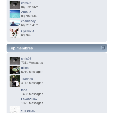
chris26
84j 19h 56m
Arnaud
83j 9h 36m
charlieboy
66j 21h 41m
Gyzmo34
63j 9m
Top membres
chris26
7311 Messages
gilles
5210 Messages
TDelrieu
4142 Messages
farid
1408 Messages
Lavandula2
1325 Messages
STEPHANE