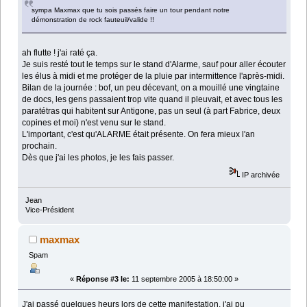
sympa Maxmax que tu sois passés faire un tour pendant notre
démonstration de rock fauteuil/valide !!
ah flutte ! j'ai raté ça.
Je suis resté tout le temps sur le stand d'Alarme, sauf pour aller écouter
les élus à midi et me protéger de la pluie par intermittence l'après-midi.
Bilan de la journée : bof, un peu décevant, on a mouillé une vingtaine
de docs, les gens passaient trop vite quand il pleuvait, et avec tous les
paratétras qui habitent sur Antigone, pas un seul (à part Fabrice, deux
copines et moi) n'est venu sur le stand.
L'important, c'est qu'ALARME était présente. On fera mieux l'an
prochain.
Dès que j'ai les photos, je les fais passer.
IP archivée
Jean
Vice-Président
maxmax
Spam
«
Réponse #3 le:
11 septembre 2005 à 18:50:00 »
J'ai passé quelques heurs lors de cette manifestation, j'ai pu