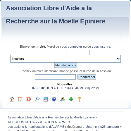
Association Libre d'Aide a la
Recherche sur la Moelle Epiniere
Bienvenue,
Invité
. Merci de
vous connecter
ou de
vous inscrire
.
Connexion avec identifiant, mot de passe et durée de la session
Nouvelles:
INSCRIPTION AU FORUM ALARME cliquez ici
Association Libre d'Aide a la Recherche sur la Moelle Epiniere
»
A PROPOS DE L'ASSOCIATION ALARME
»
Les actions & manifestations d'ALARME
(Modérateurs:
Jean
,
chris26
,
anneso
) »