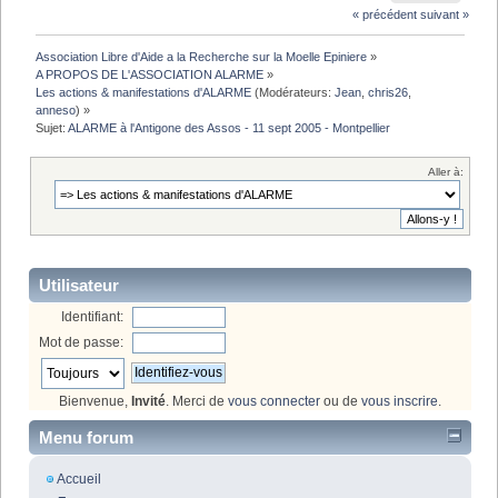
« précédent
suivant »
Association Libre d'Aide a la Recherche sur la Moelle Epiniere
»
A PROPOS DE L'ASSOCIATION ALARME
»
Les actions & manifestations d'ALARME
(Modérateurs:
Jean
,
chris26
,
anneso
) »
Sujet:
ALARME à l'Antigone des Assos - 11 sept 2005 - Montpellier
Aller à:
Utilisateur
Identifiant:
Mot de passe:
Bienvenue,
Invité
. Merci de
vous connecter
ou de
vous inscrire
.
Menu forum
Accueil