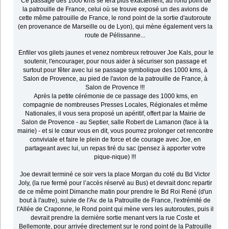
Ce passage des 1000 kms se fera plus exactement, au rond point de
la patrouille de France, celui où se trouve exposé un des avions de
cette même patrouille de France, le rond point de la sortie d'autoroute
(en provenance de Marseille ou de Lyon), qui mène également vers la
route de Pélissanne...
Enfiler vos gilets jaunes et venez nombreux retrouver Joe Kals, pour le
soutenir, l'encourager, pour nous aider à sécuriser son passage et
surtout pour fêter avec lui se passage symbolique des 1000 kms, à
Salon de Provence, au pied de l'avion de la patrouille de France, à
Salon de Provence !!!
Après la petite cérémonie de ce passage des 1000 kms, en
compagnie de nombreuses Presses Locales, Régionales et même
Nationales, il vous sera proposé un apéritif, offert par la Mairie de
Salon de Provence - au Septier, salle Robert de Lamanon (face à la
mairie) - et si le cœur vous en dit, vous pourrez prolonger cet rencontre
conviviale et faire le plein de force et de courage avec Joe, en
partageant avec lui, un repas tiré du sac (pensez à apporter votre
pique-nique) !!!
Joe devrait terminé ce soir vers la place Morgan du coté du Bd Victor
Joly, (la rue fermé pour l’accès réservé au Bus) et devrait donc repartir
de ce même point Dimanche matin pour prendre le Bd Roi René (d'un
bout à l'autre), suivie de l'Av. de la Patrouille de France, l'extrémité de
l'Allée de Craponne, le Rond point qui mène vers les autoroutes, puis il
devrait prendre la dernière sortie menant vers la rue Coste et
Bellemonte, pour arrivée directement sur le rond point de la Patrouille