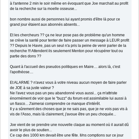
à l'antenne 2 min le soir même en évoquant que Joe marchait au profit
de la recherche sur la moelle osseuse...
bon nombre aussi de personnes lui ayant promis d'être là pour ce
grand jour étaient aux abonnés absents...
Et les chercheurs ?? ça ne leur pose pas de problème qu'un homme
se crève la santé pour tenter de faire passer un message à LEUR profit
?? Depuis le Havre, pas un seul n'a pris la peine de venir parler de la
recherche !!! Attendent ils seulement Menton pour récupérer tout ou
partie des dons ??
Quant à l'accueil des pseudos politiques en Maire.... alors là, c'est
l'apothéose....
Et ALARME ? n'avez vous à votre niveau aucun moyen de faire parler
de JOE à sa juste valeur ?
Ne l'avez vous pas un peu abandonné vous aussi... ça m'attriste
énormément de voir que le "buzz" du forum est assimilable lui aussi à
un fiasco... J'aimerai comprendre ce manque d'intérêt.
Il y a sûrement des choses que je ne sais pas, que je ne vois pas vis à
vis de l'Asso, mais là clairement, j'avoue être un peu choquée...
Joe vient de se prendre une nouvelle claque au moment où il aurait dû
avoir le plus de soutien...
Ce cap des 1000 km devait être une fête. Il/ns comptions sur ce jour