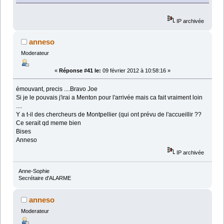
IP archivée
anneso
Moderateur
«
Réponse #41 le:
09 février 2012 à 10:58:16 »
émouvant, precis ....Bravo Joe
Si je le pouvais j'irai a Menton pour l'arrivée mais ca fait vraiment loin
....
Y a t-il des chercheurs de Montpellier (qui ont prévu de l'accueillir ??
Ce serait qd meme bien
Bises
Anneso
IP archivée
Anne-Sophie
Secrétaire d'ALARME
anneso
Moderateur