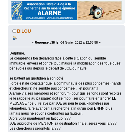
BILOU
«
Réponse #38 le:
04 février 2012 à 12:58:58 »
Delphine,
Je comprends ton désarrois face à cette situation qui semble
immuable, envers et contre tout, malgré la mobilisation des "quelques'
bénévoles qui depuis le départ de JOE du havre
se battent au quotidien à son côté.
Force est de constater que la communauté des plus concernés (handi
et chercheurs) ne semble pas concernée ... et pourtant !
Alarme via ses membres et son forum (pour qui les fonds sont récoltés
je le rappelle au passage) doit se mobiliser pour faire entendre" LE
MESSAGE " celui relayé par JOE au jour le jour, kilomètres par
kilomètres, faire avancer la recherche afin qu'un jour ENFIN plus
jamais nous ne soyons confrontés au fauteuil.
Alors voilà maintenant on fait quoi ???
JOE approche de MENTON sa destination finale, serez vous là ???
Les chercheurs seront-ils là ???