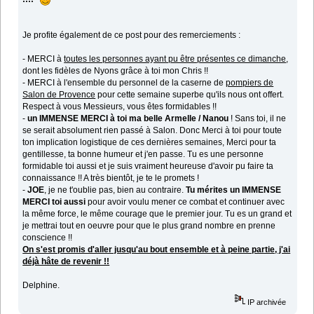
Je profite également de ce post pour des remerciements :
- MERCI à
toutes les personnes ayant pu être présentes ce dimanche
,
dont les fidèles de Nyons grâce à toi mon Chris !!
- MERCI à l'ensemble du personnel de la caserne de
pompiers de
Salon de Provence
pour cette semaine superbe qu'ils nous ont offert.
Respect à vous Messieurs, vous êtes formidables !!
-
un IMMENSE MERCI à toi ma belle Armelle / Nanou
! Sans toi, il ne
se serait absolument rien passé à Salon. Donc Merci à toi pour toute
ton implication logistique de ces dernières semaines, Merci pour ta
gentillesse, ta bonne humeur et j'en passe. Tu es une personne
formidable toi aussi et je suis vraiment heureuse d'avoir pu faire ta
connaissance !! A très bientôt, je te le promets !
-
JOE
, je ne t'oublie pas, bien au contraire.
Tu mérites un IMMENSE
MERCI toi aussi
pour avoir voulu mener ce combat et continuer avec
la même force, le même courage que le premier jour. Tu es un grand et
je mettrai tout en oeuvre pour que le plus grand nombre en prenne
conscience !!
On s'est promis d'aller jusqu'au bout ensemble et à peine partie, j'ai
déjà hâte de revenir !!
Delphine.
IP archivée