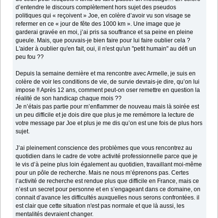
d’entendre le discours complètement hors sujet des pseudos
politiques qui « reçoivent » Joe, en colère d’avoir vu son visage se
refermer en ce « jour de fête des 1000 km ». Une image que je
garderai gravée en moi, j’ai pris sa souffrance et sa peine en pleine
gueule. Mais, que pouvais-je bien faire pour lui faire oublier cela ?
L'aider à oublier qu'en fait, oui, il n'est qu'un "petit humain" au défi un
peu fou ??
Depuis la semaine dernière et ma rencontre avec Armelle, je suis en
colère de voir les conditions de vie, de survie devrais-je dire, qu’on lui
impose !! Après 12 ans, comment peut-on oser remettre en question la
réalité de son handicap chaque mois ??
Je n’étais pas partie pour m’enflammer de nouveau mais là soirée est
un peu difficile et je dois dire que plus je me remémore la lecture de
votre message par Joe et plus je me dis qu’on est une fois de plus hors
sujet.
J’ai pleinement conscience des problèmes que vous rencontrez au
quotidien dans le cadre de votre activité professionnelle parce que je
le vis d’à peine plus loin également au quotidien, travaillant moi-même
pour un pôle de recherche. Mais ne nous m’éprenons pas. Certes
l’activité de recherche est rendue plus que difficile en France, mais ce
n’est un secret pour personne et en s’engageant dans ce domaine, on
connait d’avance les difficultés auxquelles nous serons confrontées. il
est clair que cette situation n'est pas normale et que là aussi, les
mentalités devraient changer.