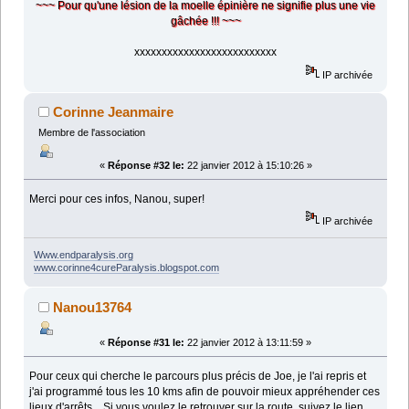
~~~ Pour qu'une lésion de la moelle épinière ne signifie plus une vie
gâchée !!! ~~~
xxxxxxxxxxxxxxxxxxxxxxxxxx
IP archivée
Corinne Jeanmaire
Membre de l'association
«
Réponse #32 le:
22 janvier 2012 à 15:10:26 »
Merci pour ces infos, Nanou, super!
IP archivée
Www.endparalysis.org
www.corinne4cureParalysis.blogspot.com
Nanou13764
«
Réponse #31 le:
22 janvier 2012 à 13:11:59 »
Pour ceux qui cherche le parcours plus précis de Joe, je l'ai repris et
j'ai programmé tous les 10 kms afin de pouvoir mieux appréhender ces
lieux d'arrêts... Si vous voulez le retrouver sur la route, suivez le lien