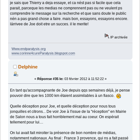
je sais que Thierry a deja essaye, et ca nést pas si facile que cela
parait, parceque les medias ne comprennent pas ou ne veulent ps
comprendre le message sur la recherche et que sans doute le public
nén a pas grand chose a faire. mais bon, essayons, essayons encore.
lárrivee de Joe doit etre un succes. il le merite!
IP archivée
Www.endparalysis.org
www.corinne4cureParalysis.blogspot.com
Delphine
«
Réponse #35 le:
03 février 2012 à 11:52:22 »
En tant qu'accompagnante de Joe depuis qqs semaines déjà, je pense
pouvoir dire que les 1000 km étaient assimilables à un fiasco.
Quelle déception pour Joe, et quelle déception pour nous tous
jonquilles et citrons... De voir Joe à l'issue de la "réception" en Mairie
de Salon nous a tous fait horriblement mal au coeur. On espérait
tellement pour lui....
On lui avait fait miroiter la présence de bon nombre de médias,
notamment nationaux. Au final : France 3 provence, qui ns a fait passé