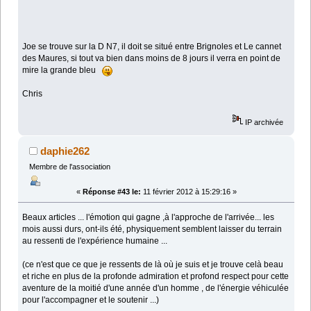
Joe se trouve sur la D N7, il doit se situé entre Brignoles et Le cannet
des Maures, si tout va bien dans moins de 8 jours il verra en point de
mire la grande bleu
Chris
IP archivée
daphie262
Membre de l'association
«
Réponse #43 le:
11 février 2012 à 15:29:16 »
Beaux articles ... l'émotion qui gagne ,à l'approche de l'arrivée... les
mois aussi durs, ont-ils été, physiquement semblent laisser du terrain
au ressenti de l'expérience humaine ...
(ce n'est que ce que je ressents de là où je suis et je trouve celà beau
et riche en plus de la profonde admiration et profond respect pour cette
aventure de la moitié d'une année d'un homme , de l'énergie véhiculée
pour l'accompagner et le soutenir ...)