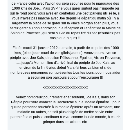
de France celui avec l'avion qui sera sécurisé pour le marquage des
1000 kms de Joe... Mais SVP ne vous garer surtout pas n'importe où
sur le rond point, vous avez en contrebas une petit parking utilisé le, si
vous n'avez pas marché avec Joe depuis le départ du matin où il y a
largement la place de se garer sur la Place Morgan et en plus, vous
serez garer au bon endroit pour la réception et l’apéritif de la Mairie de
Salon de Provence, qui sera suivie du repas tiré du sac (n'oubliez pas
vos pique-nique) !!!
Et dés mardi 31 janvier 2012 au matin, à partir de ce point des 1000
kms, (et toujours muni de vos gilets jaunes), venez poursuivre ce
périple avec Joe Kals, direction Pélissanne, Eguilles, Aix-en-Provence,
....., jusqu'à Menton, lieu d'arrivé final du périple de Joe Kals, au
environ de la fin février, début Mars (si tous va bien et si de
nombreuses personnes sont présentes tous les jours, pour nous aider
à sécuriser son parcours et pour l'encourager !!!
xxxxxxxxxxxxxxxxxxxxxxxxxx
Venez nombreux pour remercier et soutenir, Joe Kals, dans son
Périple pour faire avancer la Recherche sur la Moelle épinière... pour
qu'une personne touchée à la moelle épinière après un accident, une
maladie ou autres, ne soit plus obligée de mettre sa vie entre
parenthèse et puisse continuer à vivre comme tous le monde, à courir,
grimper dans les arbres, etc.