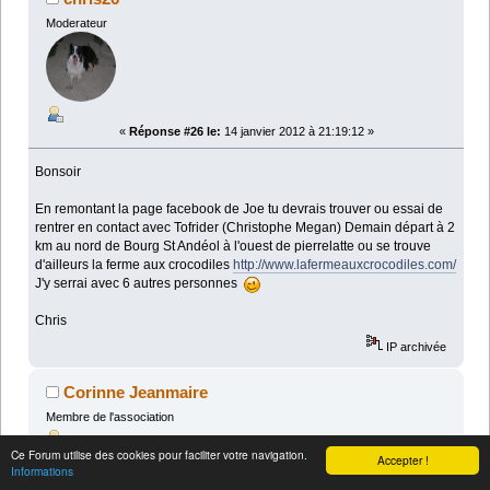
Moderateur
«
Réponse #26 le:
14 janvier 2012 à 21:19:12 »
Bonsoir
En remontant la page facebook de Joe tu devrais trouver ou essai de
rentrer en contact avec Tofrider (Christophe Megan) Demain départ à 2
km au nord de Bourg St Andéol à l'ouest de pierrelatte ou se trouve
d'ailleurs la ferme aux crocodiles
http://www.lafermeauxcrocodiles.com/
J'y serrai avec 6 autres personnes
Chris
IP archivée
Corinne Jeanmaire
Membre de l'association
Ce Forum utilise des cookies pour faciliter votre navigation.
«
Réponse #25 le:
14 janvier 2012 à 11:25:58 »
Accepter !
Informations