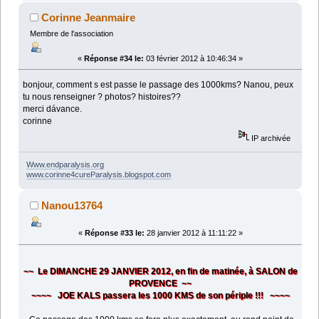
Corinne Jeanmaire
Membre de l'association
«
Réponse #34 le:
03 février 2012 à 10:46:34 »
bonjour, comment s est passe le passage des 1000kms? Nanou, peux
tu nous renseigner ? photos? histoires??
merci dávance.
corinne
IP archivée
Www.endparalysis.org
www.corinne4cureParalysis.blogspot.com
Nanou13764
«
Réponse #33 le:
28 janvier 2012 à 11:11:22 »
~~ Le DIMANCHE 29 JANVIER 2012, en fin de matinée, à SALON de
PROVENCE ~~
~~~~ JOE KALS passera les 1000 KMS de son périple !!! ~~~~