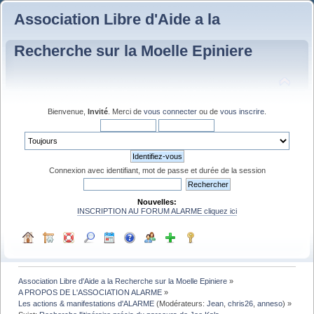
Association Libre d'Aide a la
Recherche sur la Moelle Epiniere
Bienvenue,
Invité
. Merci de
vous connecter
ou de
vous inscrire
.
Connexion avec identifiant, mot de passe et durée de la session
Nouvelles:
INSCRIPTION AU FORUM ALARME cliquez ici
Association Libre d'Aide a la Recherche sur la Moelle Epiniere
»
A PROPOS DE L'ASSOCIATION ALARME
»
Les actions & manifestations d'ALARME
(Modérateurs:
Jean
,
chris26
,
anneso
) »