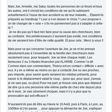
Mais Joe, Armelle, ma Sœur, toutes les personnes de ce forum et tous
les autres, ont-il choisit les conditions de vie qu’ils subissent
actuellement à l’issue de leur accident ou de leur maladie.... Étaient-ils
préparés au handicap ? Leur a-t-on laisser le choix ? Leur propose-t-
on de changer de « voie » s’ils ne parviennent pas à s’adapter à celle-
là ?
Je ne dis pas qu’il faut rien faire pour la cause des chercheurs, bien
au contraire. Vos prédécesseurs n’auraient pas existé, nos conditions
de vie seraient loin d’être de cette qualité. Et pour cela : Merci à vous !!
Mais pour ce qui concerne l’aventure de Joe, je ne m’en prenais
absolument pas à l’ensemble de la famille des chercheurs mais
seulement ceux pour lesquels Joe se lève chaque matin. Les
fameuses 2 ou 3 études financées par ALARME. Comme l’a dit
Corinne dans son commentaire, Thierry est en contact « difficile » avec
eux. Il y en a même au moins un qui a contacté Joe ou ses proches,
peu importe, pour savoir quels seraient les médias présents, pour
savoir si le déplacement valait le coup... (pour qui, pour quoi, j'avoue,
je ne sais pas, ou plus) Pour ma part, je trouve cela plus que déplacé
de dire ça à une personne elle-même partie de chez elle depuis plus
de 6 mois. Je vais sûrement choquer, mais il n’y a plus que la
provocation qui soit efficace !!
N’auraient-ils pas dû être au Havre le 10 Août, puis à Paris, à Lyon, au
1000km et j’en passe…. pour appuyer la démarche de Joe, expliquer