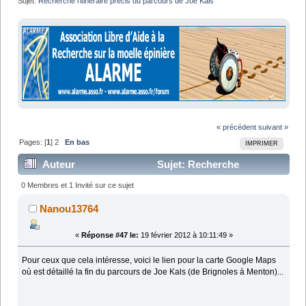
Sujet:
Recherche l'itinéraire précis du parcours de Joe Kals
« précédent
suivant »
Pages: [
1
]
2
En bas
IMPRIMER
Auteur
Sujet: Recherche
l'itinéraire précis du parcours de Joe Kals (Lu 42482
0 Membres et 1 Invité sur ce sujet
fois)
Nanou13764
«
Réponse #47 le:
19 février 2012 à 10:11:49 »
Pour ceux que cela intéresse, voici le lien pour la carte Google Maps
où est détaillé la fin du parcours de Joe Kals (de Brignoles à Menton)...