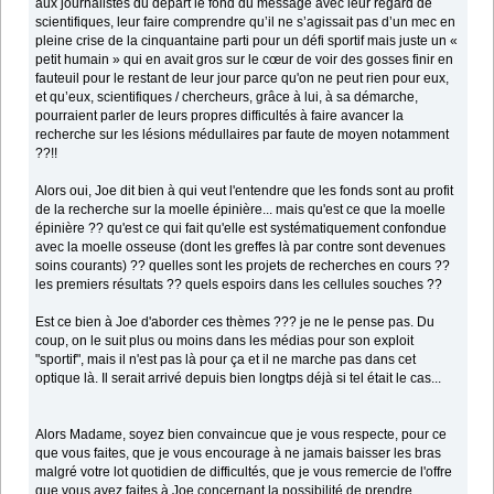
aux journalistes du départ le fond du message avec leur regard de
scientifiques, leur faire comprendre qu’il ne s’agissait pas d’un mec en
pleine crise de la cinquantaine parti pour un défi sportif mais juste un «
petit humain » qui en avait gros sur le cœur de voir des gosses finir en
fauteuil pour le restant de leur jour parce qu'on ne peut rien pour eux,
et qu’eux, scientifiques / chercheurs, grâce à lui, à sa démarche,
pourraient parler de leurs propres difficultés à faire avancer la
recherche sur les lésions médullaires par faute de moyen notamment
??!!
Alors oui, Joe dit bien à qui veut l'entendre que les fonds sont au profit
de la recherche sur la moelle épinière... mais qu'est ce que la moelle
épinière ?? qu'est ce qui fait qu'elle est systématiquement confondue
avec la moelle osseuse (dont les greffes là par contre sont devenues
soins courants) ?? quelles sont les projets de recherches en cours ??
les premiers résultats ?? quels espoirs dans les cellules souches ??
Est ce bien à Joe d'aborder ces thèmes ??? je ne le pense pas. Du
coup, on le suit plus ou moins dans les médias pour son exploit
"sportif", mais il n'est pas là pour ça et il ne marche pas dans cet
optique là. Il serait arrivé depuis bien longtps déjà si tel était le cas...
Alors Madame, soyez bien convaincue que je vous respecte, pour ce
que vous faites, que je vous encourage à ne jamais baisser les bras
malgré votre lot quotidien de difficultés, que je vous remercie de l'offre
que vous avez faites à Joe concernant la possibilité de prendre