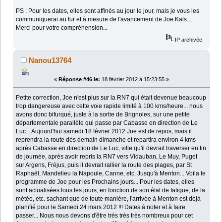
PS : Pour les dates, elles sont affinés au jour le jour, mais je vous les
communiquerai au fur et à mesure de l'avancement de Joe Kals...
Merci pour votre compréhension...
IP archivée
Nanou13764
«
Réponse #46 le:
18 février 2012 à 15:23:55 »
Petite correction, Joe n'est plus sur la RN7 qui était devenue beaucoup
trop dangereuse avec cette voie rapide limité à 100 kms/heure... nous
avons donc bifurqué, juste à la sortie de Brignoles, sur une petite
départementale parallèle qui passe par Cabasse en direction de Le
Luc... Aujourd'hui samedi 18 février 2012 Joe est de repos, mais il
reprendra la route dés demain dimanche et repartira environ 4 kms
après Cabasse en direction de Le Luc, ville qu'il devrait traverser en fin
de journée, après avoir repris la RN7 vers Vidauban, Le Muy, Puget
sur Argens, Fréjus, puis il devrait rallier la route des plages, par St
Raphaël, Mandelieu la Napoule, Canne, etc. Jusqu'à Menton... Voila le
programme de Joe pour les Prochains jours... Pour les dates, elles
sont actualisées tous les jours, en fonction de son état de fatigue, de la
météo, etc. sachant que de toute manière, l'arrivée à Menton est déjà
planifié pour le Samedi 24 mars 2012 !!! Dates à noter et à faire
passer... Nous nous devons d'être très très très nombreux pour cet