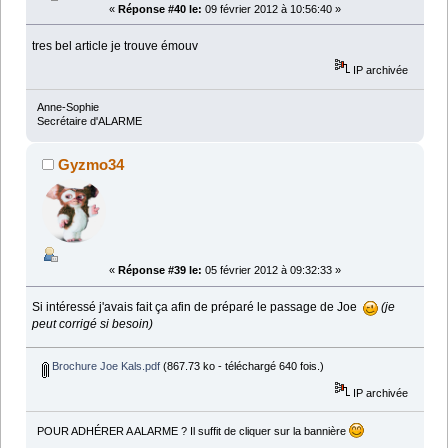
«
Réponse #40 le:
09 février 2012 à 10:56:40 »
tres bel article je trouve émouv
IP archivée
Anne-Sophie
Secrétaire d'ALARME
Gyzmo34
«
Réponse #39 le:
05 février 2012 à 09:32:33 »
Si intéressé j'avais fait ça afin de préparé le passage de Joe
(je
peut corrigé si besoin)
Brochure Joe Kals.pdf
(867.73 ko - téléchargé 640 fois.)
IP archivée
POUR ADHÉRER A ALARME ? Il suffit de cliquer sur la bannière