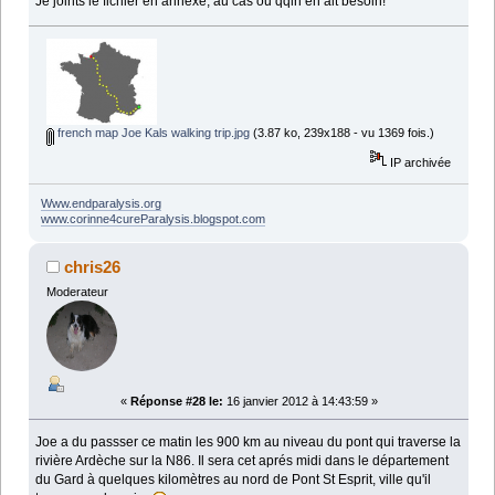
Je joints le fichier en annexe, au cas ou qqln en ait besoin!
french map Joe Kals walking trip.jpg
(3.87 ko, 239x188 - vu 1369 fois.)
IP archivée
Www.endparalysis.org
www.corinne4cureParalysis.blogspot.com
chris26
Moderateur
«
Réponse #28 le:
16 janvier 2012 à 14:43:59 »
Joe a du passser ce matin les 900 km au niveau du pont qui traverse la
rivière Ardèche sur la N86. Il sera cet aprés midi dans le département
du Gard à quelques kilomètres au nord de Pont St Esprit, ville qu'il