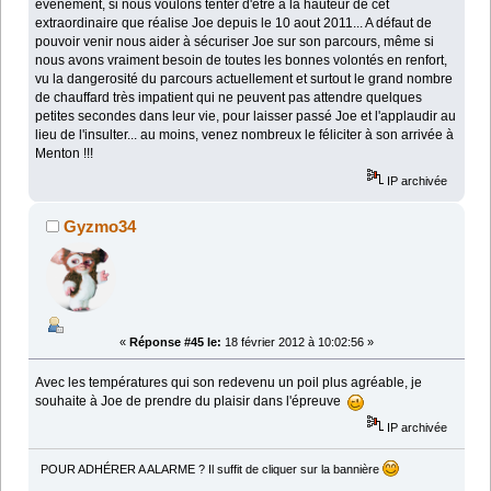
évenement, si nous voulons tenter d'être à la hauteur de cet
extraordinaire que réalise Joe depuis le 10 aout 2011... A défaut de
pouvoir venir nous aider à sécuriser Joe sur son parcours, même si
nous avons vraiment besoin de toutes les bonnes volontés en renfort,
vu la dangerosité du parcours actuellement et surtout le grand nombre
de chauffard très impatient qui ne peuvent pas attendre quelques
petites secondes dans leur vie, pour laisser passé Joe et l'applaudir au
lieu de l'insulter... au moins, venez nombreux le féliciter à son arrivée à
Menton !!!
IP archivée
Gyzmo34
«
Réponse #45 le:
18 février 2012 à 10:02:56 »
Avec les températures qui son redevenu un poil plus agréable, je
souhaite à Joe de prendre du plaisir dans l'épreuve
IP archivée
POUR ADHÉRER A ALARME ? Il suffit de cliquer sur la bannière