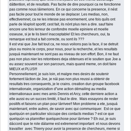
dáttention, et de resultats. Pas facile de dire pourquoi ca ne fonctionne
pas comme nous láimerions. En ce qui concerne la presence, il nést
pas facile pour tout le monde de se deplacer. Les medias, non,
effectivemnet, ca ne les intesse pas enormement, une fois quíls ont
parle de léxploit sportif, cest fait, ils nónt plus rien a dire. sauf faire
encore une fois lerreur de confondre moelle epiniere et moelle
osseuse, si je te lis bien! inacceptable! Et les chercheurs, oui, ta
remarque est tout a fait correcte, ou sont ils ???
Il est vrai que Joe fait tout ca, ne nous voilons pas la face, il se detruit
plus ou moins le corps, pour nous, pour la recherche, et les resultats
jusquá maintenant ne sont pas au niveau de son effort. Bon, il ne faut
pas non plus nier les retombees deja obtenues et le soutien que Joe a
eu assez souvent sur son parcours, mais quand meme, on doit faire
MIEUX et PLUS!!!
Personnellement, je suis loin, et malgre mes desirs de soutenir
fortement láction de Joe, je nái pas non plus reussi a obtenir de
resultats tres consequents, je le crains. creation dun groupe facebook
internationale, organization d''une action démailing au media
internationaux avec mes amis Dennis et Arcy, cette derniere action a
elle aussi eu un succes limité, il faut le dire. Mais essayons de rester
positifs et faisons un plan pour lárrivee!! Mon probleme a ete, jusquá
maintenant, entre autres, de savoir avec qui communiquer. Est ce que
quelquún en particulier sóccupe des contacts medias ? est ce que
quelquún va plannifier quelquechose pour lárrivee ? Eh oui, je suis
dáccord que le role dálarme est extremenet important et nous devons
travailler avec Thierry pour avoir la presence de chercheurs, meme si