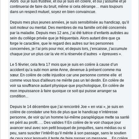
Alors oui je suis frustrée, et oui je suis en colère, et oui j’assume et je
continuerai de faire du bruit, même si cela dérange… mais toujours
dans un respect mutuel, soyez en bien convaincue.
Depuis mes plus jeunes années, je suis sensibilisée au handicap, qu’il
soit moteur ou mental. Des membres de ma famille ont été concernés
par la maladie. Depuis mes 12 ans, j’ai été tutrice d’enfants autistes au
sein du collège privée que je fréquentais. Alors autant dire que ça
forge le caractère, que le regard des autres sur les personnes
concernées, je l’ai pris pour moi, et depuis lors, j’encaisse, j’accumule
chaque jour un plus car la vie m’a réservée d’autres « épreuves ».
Le 5 février, cela fera 17 mois que je suis en colère à cause d’un
accident qu’a subi mon amie Anne, devenue à présent comme ma
sœur. En colère de cette injustice car une personne comme elle et
comme vous tous d'ailleurs ne mérite pas un tel destin. En colère de
voir sa souffrance autant physique que psychologique, En colère de
mon impuissance à faire quoique ce soit qui puisse arranger sa
condition...
Depuis le 14 décembre que j’ai rencontré Joe « en vrai », je suis en
colère de constater une fois de plus que le handicap n’intéresse
personne, de voir qu’un homme lui-même paraplégique mette sa santé
en péril au profit….. Des valides !! En colère de le voir chaque jour
avancer seul avec son petit bouquet de jonquilles, sans médias ou si
peu, sans susciter l’intérêt qu’il mérite à son passage, sans le soutien
de ceux pour lesquels il tente de faire passer un message… En colère