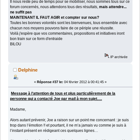
Il nous reste peu de temps pour se mobiliser, nous sommes tous sur ce
forum concernés, nous attendons tous des résultats,
mais attendre...
ne suffit pas
MAINTENANT IL FAUT AGIR et compter sur nous?
Toutes les bonnes volontés sont les bienvenues, tous ensemble avec
chacun nos moyens pouvons faire de ce périple une réussite.
Voilà j'espère que vos commentaires, propositions et initiatives iront
bon train sur ce form d'entraide
BILOU
IP archivée
Delphine
«
Réponse #37 le:
04 février 2012 à 00:41:45 »
Message à l’attention de tous et plus particulièrement de la
personne qui a contacté Joe par mail à mon sujet….
Madame,
Alors autant prévenir, Joe a raison sur un point me concernant : je suis
trop dans l’émotion !! et pourtant, il ne m’a jamais vu comme je suis à
l’instant présent en rédigeant ces quelques lignes…