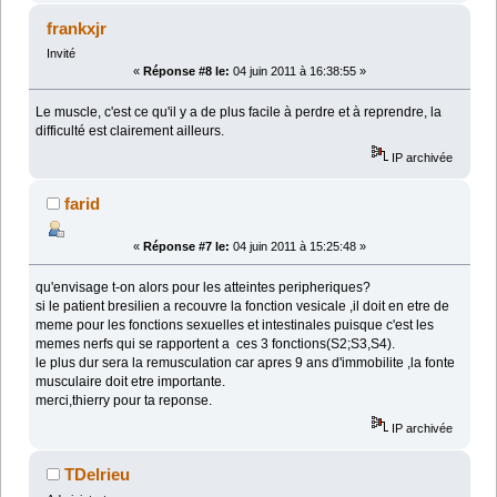
frankxjr
Invité
«
Réponse #8 le:
04 juin 2011 à 16:38:55 »
Le muscle, c'est ce qu'il y a de plus facile à perdre et à reprendre, la
difficulté est clairement ailleurs.
IP archivée
farid
«
Réponse #7 le:
04 juin 2011 à 15:25:48 »
qu'envisage t-on alors pour les atteintes peripheriques?
si le patient bresilien a recouvre la fonction vesicale ,il doit en etre de
meme pour les fonctions sexuelles et intestinales puisque c'est les
memes nerfs qui se rapportent a ces 3 fonctions(S2;S3,S4).
le plus dur sera la remusculation car apres 9 ans d'immobilite ,la fonte
musculaire doit etre importante.
merci,thierry pour ta reponse.
IP archivée
TDelrieu