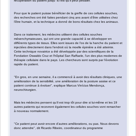
récupération du patient jusqu’ ici est qu'il peut pédaler.
Pour que le patient puisse bénéficier de la greffe de ces cellules souches,
des recherches ont été faites pendant cinq ans avant d'être utilisées chez
l’être humain, et la technique a donné de bons résultats chez les animaux.
Dans ce traitement, les médecins utilisent des cellules souches
mésenchymateuses, qui ont une grande capacité à se développer en
différents types de tissus. Elles sont issues de l'os de la hanche du patient et
injectées directement dans l'endroit où la moelle épinière a été atteinte.
Cette technique novatrice a été développée par des scientifiques de la
Fondation Oswaldo Cruz et l'hôpital San Raffaele, l'un des plus modernes de
thérapie cellulaire dans le pays. Les chercheurs sont surpris par l'évolution
rapide du patient.
"En gros, en une semaine, il a commencé à avoir des résultats cliniques, une
amélioration de la sensibilité, une amélioration de la posture assise et ce
patient continue à évoluer", explique Marcus Vinícius Mendonça,
neurochirurgien.
Mais les médecins pensent qu’il est trop tôt pour dire si lui-même et les 19
autres patients qui recevront également les cellules souches vont remarcher
à nouveau normalement.
"Ce patient peut avoir encore d'autres améliorations, ou pas. Nous devons
donc attendre", dit Ricardo Ribeiro, coordinateur du programme