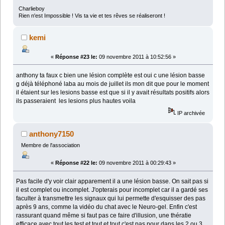
Charlieboy
Rien n'est Impossible ! Vis ta vie et tes rêves se réaliseront !
kemi
«
Réponse #23 le:
09 novembre 2011 à 10:52:56 »
anthony ta faux c bien une lésion complète est oui c une lésion basse
g déjà téléphoné laba au mois de juillet ils mon dit que pour le moment
il étaient sur les lesions basse est que si il y avait résultats positifs alors
ils passeraient les lesions plus hautes voila
IP archivée
anthony7150
Membre de l'association
«
Réponse #22 le:
09 novembre 2011 à 00:29:43 »
Pas facile d'y voir clair apparement il a une lésion basse. On sait pas si
il est complet ou incomplet. J'opterais pour incomplet car il a gardé ses
faculter à transmettre les signaux qui lui permette d'esquisser des pas
après 9 ans, comme la vidéo du chat avec le Neuro-gel. Enfin c'est
rassurant quand même si faut pas ce faire d'illusion, une thératie
efficace avec tout les test et tout et tout c'est pas pour dans les 2 ou 3