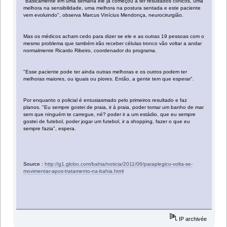
"Basicamente em uma semana ele já começou a ter resultados clínicos, uma
melhora na sensibilidade, uma melhora na postura sentada e este paciente
vem evoluindo", observa Marcus Vinícius Mendonça, neurocirurgião.
Mas os médicos acham cedo para dizer se ele e as outras 19 pessoas com o
mesmo problema que também irão receber células tronco vão voltar a andar
normalmente Ricardo Ribeiro, coordenador do programa.
"Esse paciente pode ter ainda outras melhoras e os outros podem ter
melhoras maiores, ou iguais ou piores. Então, a gente tem que esperar".
Por enquanto o policial é entusiasmado pelo primeiros resultado e faz
planos. "Eu sempre gostei de praia, ir à praia, poder tomar um banho de mar
sem que ninguém te carregue, né? poder ir a um estádio, que eu sempre
gostei de futebol, poder jogar um futebol, ir a shopping, fazer o que eu
sempre fazia", espera.
Source :
http://g1.globo.com/bahia/noticia/2011/06/paraplegico-volta-se-
movimentar-apos-tratamento-na-bahia.html
IP archivée