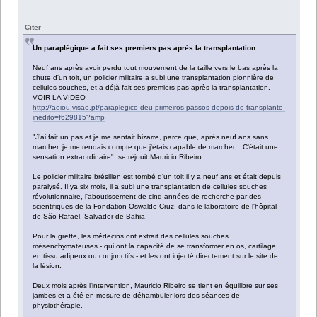
Citer
Un paraplégique a fait ses premiers pas après la transplantation
Neuf ans après avoir perdu tout mouvement de la taille vers le bas après la
chute d'un toit, un policier militaire a subi une transplantation pionnière de
cellules souches, et a déjà fait ses premiers pas après la transplantation.
VOIR LA VIDEO
http://aeiou.visao.pt/paraplegico-deu-primeiros-passos-depois-de-transplante-
inedito=f629815?amp
"J’ai fait un pas et je me sentait bizarre, parce que, après neuf ans sans
marcher, je me rendais compte que j'étais capable de marcher... C'était une
sensation extraordinaire", se réjouit Mauricio Ribeiro.
Le policier militaire brésilien est tombé d'un toit il y a neuf ans et était depuis
paralysé. Il ya six mois, il a subi une transplantation de cellules souches
révolutionnaire, l'aboutissement de cinq années de recherche par des
scientifiques de la Fondation Oswaldo Cruz, dans le laboratoire de l'hôpital
de São Rafael, Salvador de Bahia.
Pour la greffe, les médecins ont extrait des cellules souches
mésenchymateuses - qui ont la capacité de se transformer en os, cartilage,
en tissu adipeux ou conjonctifs - et les ont injecté directement sur le site de
la lésion.
Deux mois après l'intervention, Mauricio Ribeiro se tient en équilibre sur ses
jambes et a été en mesure de déhambuler lors des séances de
physiothérapie.