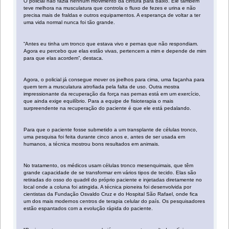
O policial não fazia nenhum movimento da cintura para baixo. Ele também
teve melhora na musculatura que controla o fluxo de fezes e urina e não
precisa mais de fraldas e outros equipamentos. A esperança de voltar a ter
uma vida normal nunca foi tão grande.
“Antes eu tinha um tronco que estava vivo e pernas que não respondiam.
Agora eu percebo que elas estão vivas, pertencem a mim e depende de mim
para que elas acordem”, destaca.
Agora, o policial já consegue mover os joelhos para cima, uma façanha para
quem tem a musculatura atrofiada pela falta de uso. Outra mostra
impressionante da recuperação da força nas pernas está em um exercício,
que ainda exige equilíbrio. Para a equipe de fisioterapia o mais
surpreendente na recuperação do paciente é que ele está pedalando.
Para que o paciente fosse submetido a um transplante de células tronco,
uma pesquisa foi feita durante cinco anos e, antes de ser usada em
humanos, a técnica mostrou bons resultados em animais.
No tratamento, os médicos usam células tronco mesenquimais, que têm
grande capacidade de se transformar em vários tipos de tecido. Elas são
retiradas do osso do quadril do próprio paciente e injetadas diretamente no
local onde a coluna foi atingida. A técnica pioneira foi desenvolvida por
cientistas da Fundação Osvaldo Cruz e do Hospital São Rafael, onde fica
um dos mais modernos centros de terapia celular do país. Os pesquisadores
estão espantados com a evolução rápida do paciente.