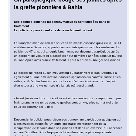
la greffe pionnière à Bahia
Des cellules souches mésenchymateuses sont utilisées dans le
traitement.
Le policier a passé neuf ans dans un fauteuil roulant.
La transplantation de cellules souches de moelle osseuse qui a eu lieu le 14
avril dernier à Salvador, apporte des résultats qui motivent les médecins. Un
policier de 47 ans, qui a requis l'anonymat, est devenu paraplégique après
un accident de voiture et a passé les neuf dernières années dans un fauteuil
roulant. Après avoir subi le traitement, il peut à nouveau bouger ses jambes.
Le policier ne faisait aucun mouvement du bassin vers le bas. Depuis, il a
également eu une amélioration dans les sphincters qui contrôle l'urine et les
selles, et il n'a plus besoin de couches et d'autres équipements. L'espoir
d'un retour à une vie normale n'a jamais été aussi grand.
«Avant j'avais un tronc qui était vivant et des jambes qui ne répondaient pas.
Maintenant, je me rends compte qu'elles sont en vie, elles sont à moi et je
peux les commander ", dit-il.
Désormais, le policier peut relever ses genoux, un exploit pour quelqu‘un qui
a ses muscles atrophiés. Un autre spectacle impressionnant de la
récupération de la force dans ses jambes est dans un exercice, qui nécessite
encore l’équilibre. Pour l'équipe de kinésithérapie, la plus surprenante