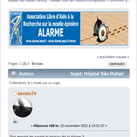
Hôpital São Rafael (Brésil) - cellules souches mésenchymateuses + hormones & vit
« précédent
suivant »
Pages:
1
[
2
]
3
En bas
IMPRIMER
Auteur
Sujet: Hôpital São Rafael
(Brésil) - cellules souches mésenchymateuses +
0 Membres et 1 Invité sur ce sujet
hormones & vit (Lu 51908 fois)
benito74
«
Réponse #28 le:
10 novembre 2011 à 13:31:37 »