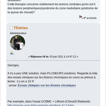
sexuelles?
Cette therapie concerne visiblement les lesions centrales.qu'en est il
des lesions peripheriques(syndrome du cone medullaire,syndrome de
la queue de cheval)?
IP archivée
TDelrieu
Administrateur
«
Réponse #4 le:
03 juin 2011 à 14:47:12 »
Georges,
Il n'y a pas UNE solution, mais PLUSIEURS solutions. Regarde la liste
des essais cliniques sur les lésions chroniques en cours ou prévus à
terme : il y en a 15 !!!
:arrow:
Essais cliniques sur les lésions chroniques
Par exemple, dans l'essai UCBMC + Lithium (ChinaSCINetwork)
http://alarme.asso.fr/forum/index.php/topic,41.0.html