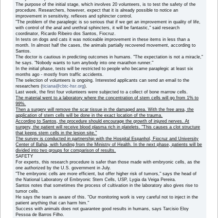
The purpose of the initial stage, which involves 20 volunteers, is to test the safety of the
procedure. Researchers, however, expect that it is already possible to notice an
improvement in sensitivity, reflexes and sphincter control.
"The problem of the paraplegic is so serious that if we get an improvement in quality of life,
with control of the anal and urethral sphincters, it will be fantastic," said research
coordinator, Ricardo Ribeiro dos Santos, Fiocruz.
In tests on dogs and cats it was noticeable improvement in these items in less than a
month. In almost half the cases, the animals partially recovered movement, according to
Santos.
The doctor is cautious in predicting outcomes in humans. "The expectation is not a miracle,"
he says. "Nobody wants to turn anybody into one marathon runner."
In the initial phase, tests will be restricted to people who became paraplegic at least six
months ago - mostly from traffic accidents.
The selection of volunteers is ongoing. Interested applicants can send an email to the
researchers (
ticiana@cbtc-hsr.org
).
Last week, the first four volunteers were subjected to a collect of bone marrow cells.
The material went to a laboratory where the concentration of stem cells will go from 1% to
99%.
Then a surgery will remove the scar tissue in the damaged area. With the free area, the
application of stem cells will be done in the exact location of the trauma.
According to Santos, the procedure should encourage the growth of injured nerves. At
surgery, the patient will receive blood plasma rich in platelets. "This causes a clot structure
that keeps stem cells in the lesion site."
The survey is conducted in partnership with the Hospital Espanhol, Fiocruz and University
Center of Bahia, with funding from the Ministry of Health. In the next phase, patients will be
divided into two groups for comparison of results.
SAFETY
For experts, this research procedure is safer than those made with embryonic cells, as the
one authorized by the U.S. government in July.
"The embryonic cells are more efficient, but offer higher risk of tumors," says the head of
the National Laboratory of Embryonic Stem Cells, USP, Lygia da Veiga Pereira.
Santos notes that sometimes the process of cultivation in the laboratory also gives rise to
tumor cells.
He says the team is aware of this. "Our monitoring work is very careful not to inject in the
patient anything that can harm him."
Success with animals does not guarantee good results in humans, says Tarcisio Eloy
Pessoa de Barros Filho.