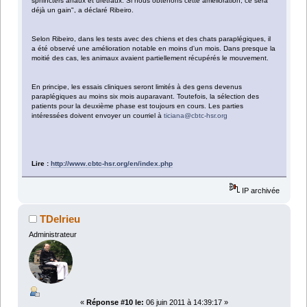
sphincters anaux et urétraux. Si nous obtenons cette amélioration, ce sera
déjà un gain", a déclaré Ribeiro.
Selon Ribeiro, dans les tests avec des chiens et des chats paraplégiques, il
a été observé une amélioration notable en moins d'un mois. Dans presque la
moitié des cas, les animaux avaient partiellement récupérés le mouvement.
En principe, les essais cliniques seront limités à des gens devenus
paraplégiques au moins six mois auparavant. Toutefois, la sélection des
patients pour la deuxième phase est toujours en cours. Les parties
intéressées doivent envoyer un courriel à
ticiana@cbtc-hsr.org
Lire :
http://www.cbtc-hsr.org/en/index.php
IP archivée
TDelrieu
Administrateur
«
Réponse #10 le:
06 juin 2011 à 14:39:17 »