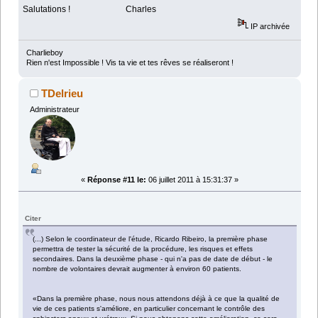
Salutations ! Charles
IP archivée
Charlieboy
Rien n'est Impossible ! Vis ta vie et tes rêves se réaliseront !
TDelrieu
Administrateur
«
Réponse #11 le:
06 juillet 2011 à 15:31:37 »
Citer
(...) Selon le coordinateur de l'étude, Ricardo Ribeiro, la première phase
permettra de tester la sécurité de la procédure, les risques et effets
secondaires. Dans la deuxième phase - qui n'a pas de date de début - le
nombre de volontaires devrait augmenter à environ 60 patients.
«Dans la première phase, nous nous attendons déjà à ce que la qualité de
vie de ces patients s'améliore, en particulier concernant le contrôle des