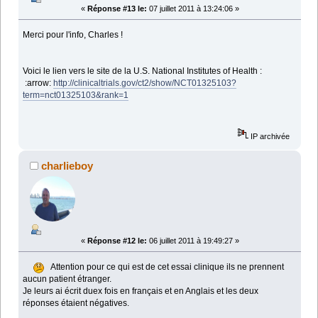
«
Réponse #13 le:
07 juillet 2011 à 13:24:06 »
Merci pour l'info, Charles !
Voici le lien vers le site de la U.S. National Institutes of Health :
:arrow:
http://clinicaltrials.gov/ct2/show/NCT01325103?
term=nct01325103&rank=1
IP archivée
charlieboy
«
Réponse #12 le:
06 juillet 2011 à 19:49:27 »
Attention pour ce qui est de cet essai clinique ils ne prennent
aucun patient étranger.
Je leurs ai écrit duex fois en français et en Anglais et les deux
réponses étaient négatives.