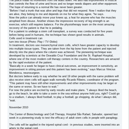
The police made no movement from the waist down. He also had improvement in muscle
that controls the flow of urine and feces and no longer needs diapers and other equipment.
The hope of returning to a normal life has never been greater.
"Before I had a trunk that was alive and legs that did not respond. Now I realize that they
are alive, they belong to me and depends on me for what they agree, "he says.
Now the police can already move your knees up, a feat for anyone who has the muscles
atrophied from disuse. Another shows the impressive recovery of leg strength is an
exercise, which still requires balance. For the physiotherapy team on the most amazing
recovery of the patient is that he is pedaling.
For a patient to undergo a stem cell transplant, a survey was conducted for five years
before being used in humans, the technique has shown good results in animals.
Cells used in treatment can
turn into tissue (Photo: Play / TV Globo)
In treatment, doctors use mesenchymal stem cells, which have greater capacity to develop
into multiple tissue types. They are taken from the hip bone from the patient and injected
directly into the place where the column was achieved. The pioneering technique was
developed by scientists at the Oswaldo Cruz Foundation and the St. Raphael Hospital,
where one of the most modern cell therapy centers in the country. Researchers are amazed
by the rapid evolution of the patient.
"Basically in a week he began to have clinical outcomes, an improvement in sensitivity, an
improvement in sitting posture and this patient has been evolving," says Marcus Vinicius
Mendonca, neurosurgeon.
But doctors believe early to say whether he and 19 other people with the same problem will
also receive stem cells will again walk normally Ricardo Ribeiro, coordinator of the program.
"This patient may have still other improvements and other improvements may be larger or
the same or worse. So we have to wait."
For now the police are excited by early results and make plans. "I always liked the beach,
go to the beach, be able to take a swim in the sea without anyone hold you, right? Could go
to a stadium, I always liked football, to play a football, go shopping, do what I always did,
"wait.
November 2010
The Center of Biotechnology and Cell Therapy, Hospital São Rafael, Salvador, opened last
week in a pioneering study to test the efficacy of adult stem cells in people with paraplegy.
The cells will be applied in the injured spinal cord - in previous studies, were inserted into an
artery to the spinal cord.