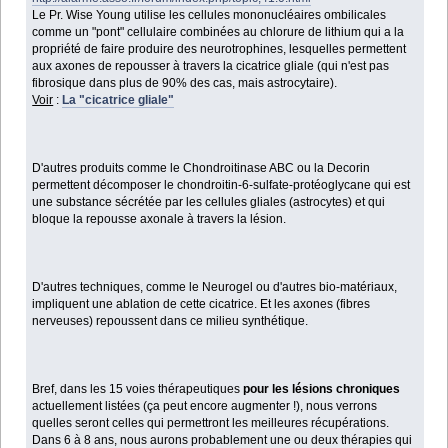
Le Pr. Wise Young utilise les cellules mononucléaires ombilicales
comme un "pont" cellulaire combinées au chlorure de lithium qui a la
propriété de faire produire des neurotrophines, lesquelles permettent
aux axones de repousser à travers la cicatrice gliale (qui n'est pas
fibrosique dans plus de 90% des cas, mais astrocytaire).
Voir
:
La "cicatrice gliale"
D'autres produits comme le Chondroitinase ABC ou la Decorin
permettent décomposer le chondroitin-6-sulfate-protéoglycane qui est
une substance sécrétée par les cellules gliales (astrocytes) et qui
bloque la repousse axonale à travers la lésion.
D'autres techniques, comme le Neurogel ou d'autres bio-matériaux,
impliquent une ablation de cette cicatrice. Et les axones (fibres
nerveuses) repoussent dans ce milieu synthétique.
Bref, dans les 15 voies thérapeutiques
pour les lésions chroniques
actuellement listées (ça peut encore augmenter !), nous verrons
quelles seront celles qui permettront les meilleures récupérations.
Dans 6 à 8 ans, nous aurons probablement une ou deux thérapies qui