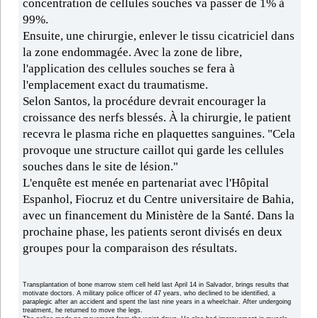
concentration de cellules souches va passer de 1% à
99%.
Ensuite, une chirurgie, enlever le tissu cicatriciel dans
la zone endommagée.
Avec la zone de libre,
l'application des cellules souches se fera à
l'emplacement exact du traumatisme.
Selon Santos, la procédure devrait encourager la
croissance des nerfs blessés. À la chirurgie, le patient
recevra le plasma riche en plaquettes sanguines.
"Cela
provoque une structure caillot qui garde les cellules
souches dans le site de lésion."
L'enquête est menée en partenariat avec l'Hôpital
Espanhol, Fiocruz et du Centre universitaire de Bahia,
avec un financement du Ministère de la Santé. Dans la
prochaine phase, les patients seront divisés en deux
groupes pour la comparaison des résultats.
Transplantation of bone marrow stem cell held last April 14 in Salvador, brings results that
motivate doctors. A military police officer of 47 years, who declined to be identified, a
paraplegic after an accident and spent the last nine years in a wheelchair. After undergoing
treatment, he returned to move the legs.