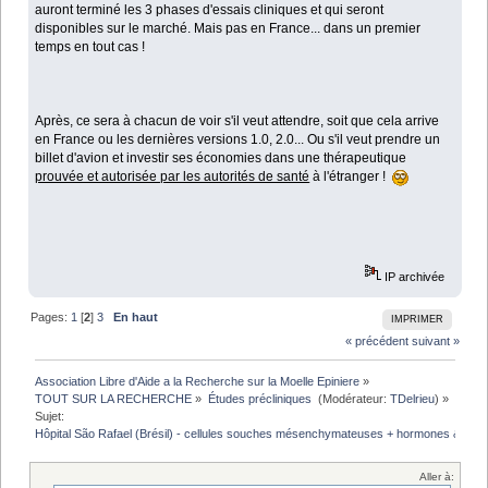
auront terminé les 3 phases d'essais cliniques et qui seront
disponibles sur le marché. Mais pas en France... dans un premier
temps en tout cas !
Après, ce sera à chacun de voir s'il veut attendre, soit que cela arrive
en France ou les dernières versions 1.0, 2.0... Ou s'il veut prendre un
billet d'avion et investir ses économies dans une thérapeutique
prouvée et autorisée par les autorités de santé
à l'étranger !
IP archivée
Pages:
1
[
2
]
3
En haut
IMPRIMER
« précédent
suivant »
Association Libre d'Aide a la Recherche sur la Moelle Epiniere
»
TOUT SUR LA RECHERCHE
»
Études précliniques 
(Modérateur:
TDelrieu
) »
Sujet:
Hôpital São Rafael (Brésil) - cellules souches mésenchymateuses + hormones & vit
Aller à: