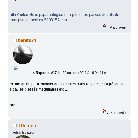
http://aeiou.visao.pt/paraplegico-deu-primeiros-passos-depois-de-
transplante-inedito=f629815?amp
IP archivée
benito74
«
Réponse #17 le:
22 octobre 2011 à 16:04:41 »
et dire qu'on peut envoyer des hommes dans l'espace, malgré tout le
sida, les blessés médullaires etc ...
bref
IP archivée
TDelrieu
Administrateur