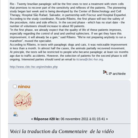
Rio - Twenty brazilian paraplegic will be the first ones to test a treatment with stem cells
that promises to recover part of the sensitivity and reflexes of the patients. The pioneering
study began last week and is being developed by the Center of Biotechnology and Cell
Therapy, Hospital São Rafael, Salvador, in partnership with Fiocruz and Hospital Espanhol.
According to the study coordinator, Ricardo Ribeiro, the first phase will test the safety of
the procedure, risks and side effects. In the second phase - which has no start date - the
number of volunteers should increase to about 60 patients.
"In the first phase, we already expect that the quality of life of these patients improves,
especially regarding the control of anal and urethral sphincters. If we get they have this
improvement, it will already be a gain,” said Ribeiro. "We're not preparing anybody to run a
marathon", mused the specialist.
According to Ribeiro, in tests with paraplegic dogs and cats, it was noticeable improvement
in less than a month. In almost half the cases, the animals partially recovered movement.
At principle, the tests will be restricted to people who became paraplegic at least six months
ago due to traffic accidents. However, the selection of patients for the second phase is still
ongoing. Interested parties should send an email to
ticiana@cbtc-hsr.org
.
http://www.cbtc-hsr.org/en/index.php
IP archivée
ninou
«
Réponse #20 le:
06 novembre 2011 à 01:15:41 »
Voici la traduction du Commentaire de la vidéo