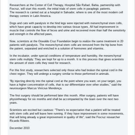
Researchers at the Center of Cell Therapy, Hospital São Rafael, Bahia, partnership with
Fiocruz, will start this month, the initial trials of stem cells in paraplegic patients.
The research is carried out at a hospital in Salvador, where is one of the most modern cell
therapy centers in Latin America.
Dogs and cats with paralysis in the hind legs were injected with mesenchymal stem cells,
which have great capacity to develop into various tissue types. All had improvement in
muscle that controls the flow of feces and urine and recovered more than half the sensitivity
and strength in the affected paws.
Now, scientists at the Oswaldo Cruz Foundation begin to realize the same treatment in 20
patients with paralysis. The mesenchymal stem cells are removed from the hip bone from
the patient, separated and enriched in a solution of hormones and vitamins.
In the incubator, under special conditions of temperature and humidity, the mesenchymal
stem cells multiply. They are kept for up to a month. It is this process that gives scientists
the amount of stem cells they need for research.
For this first study, researchers selected only those who had broken the spinal cord in the
chest region. They will undergo a surgery similar to those performed in animals.
"By injecting directly into the spinal cord at the point where you want, on your target, you
have a higher concentration of cells, that is our differentiator over other studies," said the
neurosurgeon Marcus Vinícius Mendonça.
The first surgery should be performed later this month. After surgery, patients will have
physiotherapy for six months and shall be accompanied by the team over the next two
years.
Scientists are excited but cautious: "There's no expectation that a patient will be treated
with stem cells and will leave here running. If they have improvement in some movements,
that will bring already a great improvement in quality of life", said the Fiocruz researcher
Ricardo Ribeiro.
December 2010