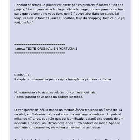
Pendant ce temps, le policier est excité par les premiers résultats et fait des
projets. "J'ai toujours aimé la plage, aller à la plage, pouvoir prendre un bain
sans que personne ne vous tient, non ? Pouvoir aller dans un stade, j'ai
toujours aimé le football, jouer au football, faire du shopping, faire ce que j'ai
toujours fait."
===========================
:arrow: TEXTE ORIGINAL EN PORTUGAIS
===========================
01/06/2011
Paraplégico movimenta pernas após transplante pioneiro na Bahia
No tratamento são usadas células tronco mesenquimais.
Policial passou nove anos na cadeira de rodas.
O transplante de célula tronco na medula óssea realizado no último dia 14
de abril, em Salvador, traz resultados que animam os médicos. Um policial
militar de 47 anos, que não quis ser identificado, paraplégico depois de um
acidente e passou os últimos nove anos numa cadeira de rodas. Após se
submeter ao tratamento, ele voltou a movimentar as pernas.