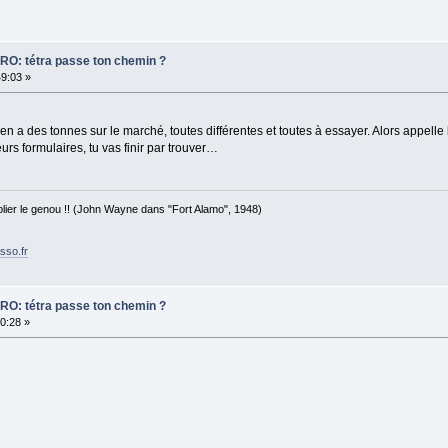
PRO: tétra passe ton chemin ?
49:03 »
en a des tonnes sur le marché, toutes différentes et toutes à essayer. Alors appell
eurs formulaires, tu vas finir par trouver…
 plier le genou !! (John Wayne dans "Fort Alamo", 1948)
sso.fr
PRO: tétra passe ton chemin ?
20:28 »