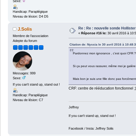
Sexe:
Handicap: Paraplégique
Niveau de lésion: D4 D5
Re : Re : nouvelle sonde Hollist
J.Solis
«
Réponse #16 le:
30 avril 2016 à 10:
Membre de l'association
Adepte du forum
Citation de: Nyssia le 30 avril 2016 à 10:48:
Pardonnez mon ignorance , c'est quoi CFR ?
Si ça peut vous rassurer, même moi je galèr
Messages: 999
Sexe:
Mais bon je suis une fille donc pas forcément p
If you can't stand up, stand out !
CRF: centre de rééducation fonctionnel ;
Handicap: Paraplégique
Niveau de lésion: C7
Jeffrey
If you can't stand up, stand out !
Facebook / Insta: Jeffrey Solis