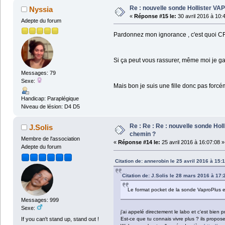
Re : nouvelle sonde Hollister VA
Nyssia
«
Réponse #15 le:
30 avril 2016 à 10:
Adepte du forum
Pardonnez mon ignorance , c'est quoi C
Si ça peut vous rassurer, même moi je g
Messages: 79
Sexe:
Mais bon je suis une fille donc pas forcéme
Handicap: Paraplégique
Niveau de lésion: D4 D5
Re : Re : Re : nouvelle sonde Hol
J.Solis
chemin ?
Membre de l'association
«
Réponse #14 le:
25 avril 2016 à 16:07:08 »
Adepte du forum
Citation de: annerobin le 25 avril 2016 à 15:
Citation de: J.Solis le 28 mars 2016 à 17:
Le format pocket de la sonde VaproPlus es
Messages: 999
Sexe:
j'ai appelé directement le labo et c'est bien p
If you can't stand up, stand out !
Est-ce que tu connais vivre plus ? ils proposen