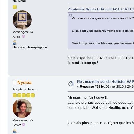
Nouveau
Citation de: Nyssia le 30 avril 2016 à 10:48:
Pardonnez mon ignorance , c'est quoi CFR ?
Si ça peut vous rassurer, même moi je galèr
Messages: 14
Sexe:
Mais bon je suis une fille donc pas forcément p
Handicap: Paraplégique
je crois que leur nouvelle sonde dont par
ils sont là pour ça !
Re : nouvelle sonde Hollister VA
Nyssia
«
Réponse #19 le:
01 mai 2016 à 20:1
Adepte du forum
Ah mais moi j'ai trouvé !!
avant je prenais speedicath de cooplast, 
sense du labo Wellspect Healthcare et j'en
Messages: 79
je disais plus ça pour souligner que les 
Sexe: