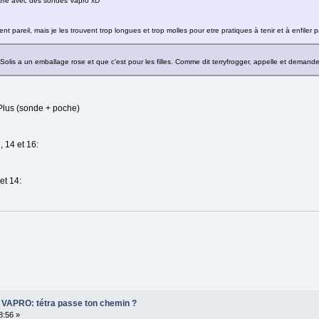
lère avec des sondes Vapro xD
nt pareil, mais je les trouvent trop longues et trop molles pour etre pratiques à tenir et à enfiler p
Solis a un emballage rose et que c'est pour les filles. Comme dit terryfrogger, appelle et demande 
 Plus (sonde + poche)
 14 et 16:
et 14:
er VAPRO: tétra passe ton chemin ?
8:56 »