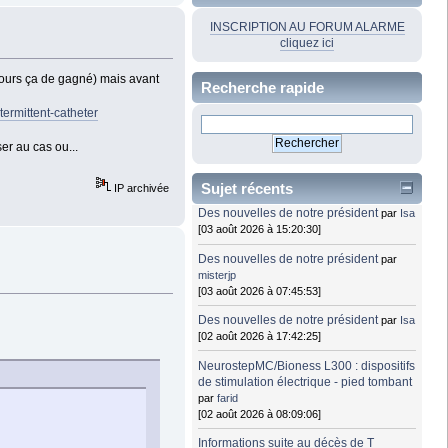
INSCRIPTION AU FORUM ALARME
cliquez ici
ujours ça de gagné) mais avant
Recherche rapide
termittent-catheter
er au cas ou...
Sujet récents
IP archivée
Des nouvelles de notre président
par
Isa
[03 août 2026 à 15:20:30]
Des nouvelles de notre président
par
misterjp
[03 août 2026 à 07:45:53]
Des nouvelles de notre président
par
Isa
[02 août 2026 à 17:42:25]
NeurostepMC/Bioness L300 : dispositifs
de stimulation électrique - pied tombant
par
farid
[02 août 2026 à 08:09:06]
Informations suite au décès de T