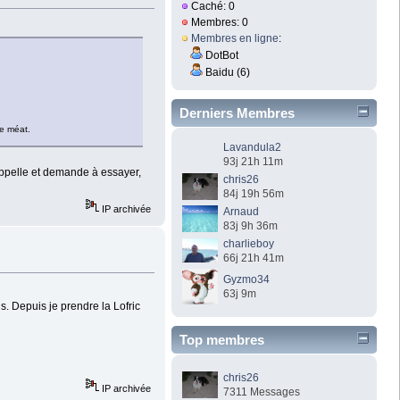
Caché: 0
Membres: 0
Membres en ligne
:
DotBot
Baidu (6)
Derniers Membres
le méat.
Lavandula2
93j 21h 11m
 appelle et demande à essayer,
chris26
84j 19h 56m
IP archivée
Arnaud
83j 9h 36m
charlieboy
66j 21h 41m
Gyzmo34
63j 9m
s. Depuis je prendre la Lofric
Top membres
chris26
IP archivée
7311 Messages