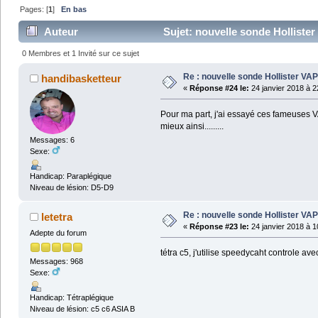
Pages: [
1
]
En bas
Auteur
Sujet: nouvelle sonde Hollister
0 Membres et 1 Invité sur ce sujet
Re : nouvelle sonde Hollister VA
handibasketteur
«
Réponse #24 le:
24 janvier 2018 à 2
Pour ma part, j'ai essayé ces fameuses V
mieux ainsi.........
Messages: 6
Sexe:
Handicap: Paraplégique
Niveau de lésion: D5-D9
Re : nouvelle sonde Hollister VA
letetra
«
Réponse #23 le:
24 janvier 2018 à 1
Adepte du forum
tétra c5, j'utilise speedycaht controle a
Messages: 968
Sexe:
Handicap: Tétraplégique
Niveau de lésion: c5 c6 ASIA B