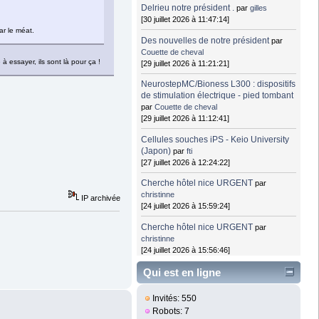
Delrieu notre président .
par
gilles
[30 juillet 2026 à 11:47:14]
ar le méat.
Des nouvelles de notre président
par
Couette de cheval
à essayer, ils sont là pour ça !
[29 juillet 2026 à 11:21:21]
NeurostepMC/Bioness L300 : dispositifs
de stimulation électrique - pied tombant
par
Couette de cheval
[29 juillet 2026 à 11:12:41]
Cellules souches iPS - Keio University
(Japon)
par
fti
[27 juillet 2026 à 12:24:22]
Cherche hôtel nice URGENT
par
christinne
IP archivée
[24 juillet 2026 à 15:59:24]
Cherche hôtel nice URGENT
par
christinne
[24 juillet 2026 à 15:56:46]
Qui est en ligne
Invités: 550
Robots: 7