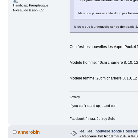
Si ça peut vous rassurer, même moi je ga
Handicap: Paraplégique
Niveau de lésion: C7
Mais bon je suis une fille donc pas forcéme
je crois que leur nouvelle sonde dont parle J.
Oui c'est les nouvelles les Vapro Pocket
Modèle homme: 40cm charrière 8, 10, 12,
Modèle femme: 20cm charrière 8, 10, 12 
Jeffrey
If you can't stand up, stand out !
Facebook / Insta: Jeffrey Solis
Re : Re : nouvelle sonde Hollist
annerobin
«
Réponse #20 le:
19 mai 2016 à 09:5