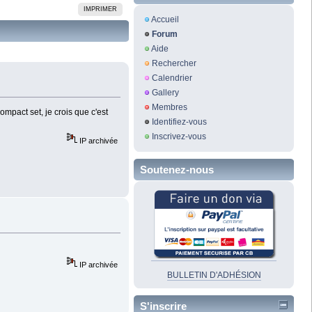
IMPRIMER
Accueil
Forum
Aide
Rechercher
Calendrier
Gallery
Membres
mpact set, je crois que c'est
Identifiez-vous
Inscrivez-vous
IP archivée
Soutenez-nous
IP archivée
BULLETIN D'ADHÉSION
S'inscrire