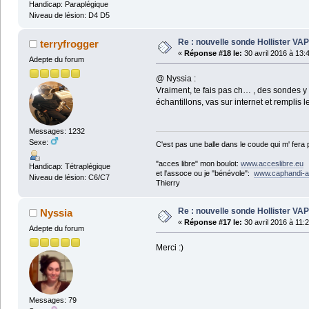
Handicap: Paraplégique
Niveau de lésion: D4 D5
Re : nouvelle sonde Hollister VA
terryfrogger
«
Réponse #18 le:
30 avril 2016 à 13:
Adepte du forum
@ Nyssia :
Vraiment, te fais pas ch… , des sondes y 
échantillons, vas sur internet et remplis l
Messages: 1232
Sexe:
C'est pas une balle dans le coude qui m' fera
"acces libre" mon boulot:
www.acceslibre.eu
Handicap: Tétraplégique
et l'assoce ou je "bénévole":
www.caphandi-a
Niveau de lésion: C6/C7
Thierry
Re : nouvelle sonde Hollister VA
Nyssia
«
Réponse #17 le:
30 avril 2016 à 11:
Adepte du forum
Merci :)
Messages: 79