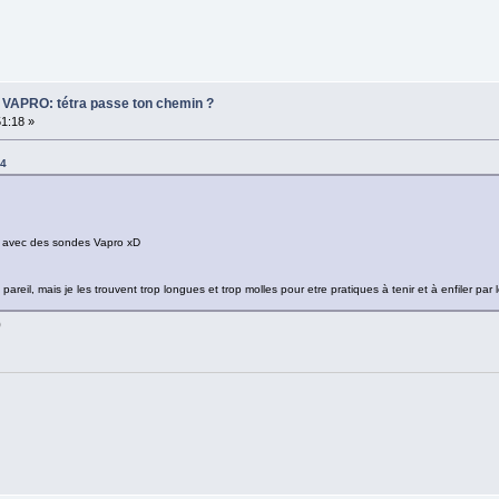
er VAPRO: tétra passe ton chemin ?
51:18 »
34
e avec des sondes Vapro xD
areil, mais je les trouvent trop longues et trop molles pour etre pratiques à tenir et à enfiler par 
)