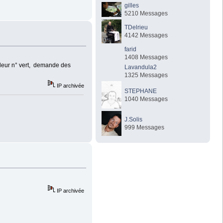
gilles
5210 Messages
TDelrieu
4142 Messages
farid
1408 Messages
e leur n° vert, demande des
Lavandula2
1325 Messages
IP archivée
STEPHANE
1040 Messages
J.Solis
999 Messages
IP archivée