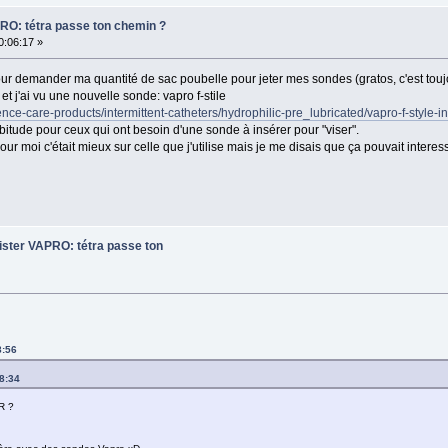
PRO: tétra passe ton chemin ?
0:06:17 »
 pour demander ma quantité de sac poubelle pour jeter mes sondes (gratos, c'est to
 et j'ai vu une nouvelle sonde: vapro f-stile
inence-care-products/intermittent-catheters/hydrophilic-pre_lubricated/vapro-f-style-in
habitude pour ceux qui ont besoin d'une sonde à insérer pour "viser".
our moi c'était mieux sur celle que j'utilise mais je me disais que ça pouvait interess
lister VAPRO: tétra passe ton
8:56
48:34
R ?