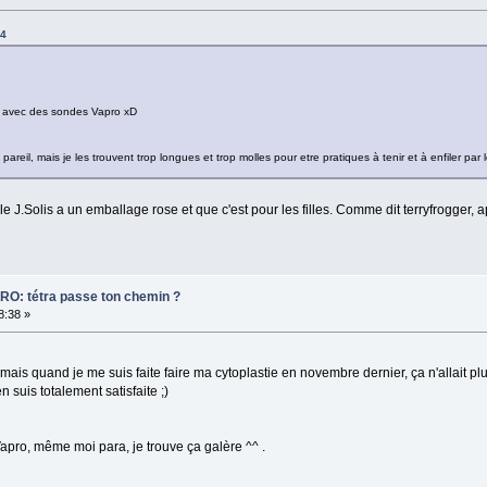
34
e avec des sondes Vapro xD
areil, mais je les trouvent trop longues et trop molles pour etre pratiques à tenir et à enfiler par 
le J.Solis a un emballage rose et que c'est pour les filles. Comme dit terryfrogger,
PRO: tétra passe ton chemin ?
8:38 »
mais quand je me suis faite faire ma cytoplastie en novembre dernier, ça n'allait plu
 suis totalement satisfaite ;)
Vapro, même moi para, je trouve ça galère ^^ .