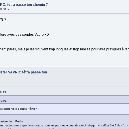
PRO: tétra passe ton chemin ?
48:34 »
FR ?
alère avec des sondes Vapro xD
nt pareil, mais je les trouvent trop longues et trop molles pour etre pratiques à teni
lister VAPRO: tétra passe ton
10:15
20:51
t disponible depuis Février :)
ratique leur Pocket.
t des journées sportives gratos pour les para et je voulais savoir si qqun y a déjà été ? ils m'ont di