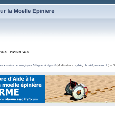
ur la Moelle Epiniere
z-vous
Inscrivez-vous
es vessies neurologiques & l'appareil digestif
(Modérateurs:
sylvia
,
chris26
,
anneso
,
Jo
) »
S