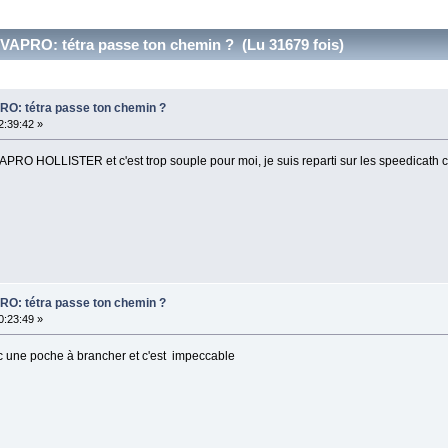
 VAPRO: tétra passe ton chemin ? (Lu 31679 fois)
PRO: tétra passe ton chemin ?
2:39:42 »
APRO HOLLISTER et c'est trop souple pour moi, je suis reparti sur les speedicath co
PRO: tétra passe ton chemin ?
0:23:49 »
vec une poche à brancher et c'est impeccable