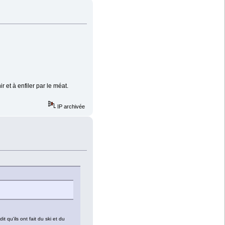
r et à enfiler par le méat.
IP archivée
t qu'ils ont fait du ski et du