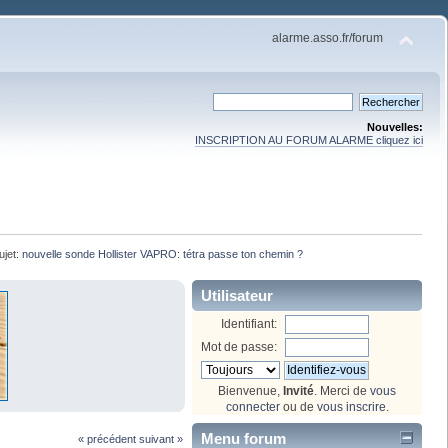
alarme.asso.fr/forum
Nouvelles:
INSCRIPTION AU FORUM ALARME cliquez ici
ujet:
nouvelle sonde Hollister VAPRO: tétra passe ton chemin ?
Utilisateur
Identifiant:
Mot de passe:
Bienvenue,
Invité
. Merci de
vous
connecter
ou de
vous inscrire
.
Menu forum
« précédent
suivant »