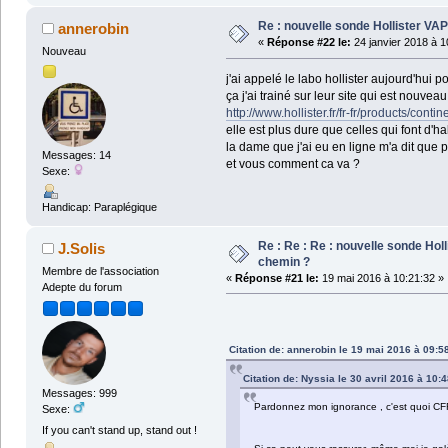
Re : nouvelle sonde Hollister VA
annerobin
«
Réponse #22 le:
24 janvier 2018 à 1
Nouveau
j'ai appelé le labo hollister aujourd'hui
ça j'ai trainé sur leur site qui est nouveau
http://www.hollister.fr/fr-fr/products/cont
elle est plus dure que celles qui font d'
la dame que j'ai eu en ligne m'a dit que p
Messages: 14
et vous comment ca va ?
Sexe:
Handicap: Paraplégique
Re : Re : Re : nouvelle sonde Hol
J.Solis
chemin ?
Membre de l'association
«
Réponse #21 le:
19 mai 2016 à 10:21:32 »
Adepte du forum
Citation de: annerobin le 19 mai 2016 à 09:5
Citation de: Nyssia le 30 avril 2016 à 10:
Messages: 999
Pardonnez mon ignorance , c'est quoi CF
Sexe:
If you can't stand up, stand out !