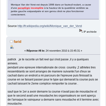
Monique Van der Vorst est depuis 1998 dans un
fauteuil roulant
, a cause
d’une
paraplégie
incomplète
à la hauteur de la quatrième vertèbre
sa
jambe gauche est
paralysée
et son genou droit ne plus fonctionner
correctement.
Source
http://fr.wikipedia.org/wiki/Monique_van_der_Vorst
IP archivée
farid
«
Réponse #8 le:
24 novembre 2010 à 15:45:31 »
patrick ,je te raconte un fait reel qui s'est passe ,il y a quelques
annees.
pendant une epreuve internationale de cross country ,2 athletes tres
ressemblants se sont arranges de maniere suivante:l'un d'eux se
cachait dans un endroit a mi parcours de l'epreuve puis finissait la
course en se faisant passer pour le type qui demarait la course puis se
cachait laissant le 2eme complice remporter la course .
sauf que le 1er a avoir demarre la course n'avait pas de moustache et
que le second avait une moustache.les organisateurs se sont aperçu
de l'arnaque:le vainqueur a demarre sans moustache et il termine avec
moustache.