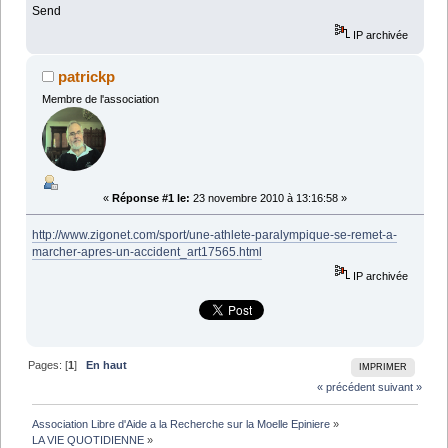
Send
IP archivée
patrickp
Membre de l'association
«
Réponse #1 le:
23 novembre 2010 à 13:16:58 »
http://www.zigonet.com/sport/une-athlete-paralympique-se-remet-a-
marcher-apres-un-accident_art17565.html
IP archivée
Pages: [
1
]
En haut
IMPRIMER
« précédent
suivant »
Association Libre d'Aide a la Recherche sur la Moelle Epiniere
»
LA VIE QUOTIDIENNE
»