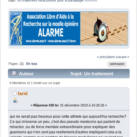
Sujet:
Un traitement miracumeux pour la paraplégie !!!!!!!!!!!!!!
« précédent
suivant »
Pages: [
1
]
En bas
IMPRIMER
Auteur
Sujet: Un traitement
miracumeux pour la paraplégie !!!!!!!!!!!!!! (Lu 20038
0 Membres et 1 Invité sur ce sujet
fois)
farid
«
Réponse #20 le:
31 décembre 2010 à 15:26:26 »
qui ne serait pas heureux pour cette athlete qui aujourd'hui remarche?
Ce qui m'enerve un peu ,c'est des pseudo medecins qui parlent de
miracles ,ou de force mentale extraordinaire pour expliquer des
guerisons qui n'en sont pas reellement.d'autres impliquent cela a la