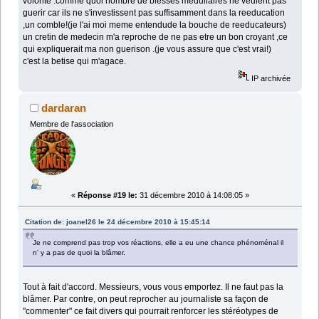
volonte :comme quoi nombre de blesses medullaires ne veulent pas
guerir car ils ne s'investissent pas suffisamment dans la reeducation
,un comble!(je l'ai moi meme entendude la bouche de reeducateurs)
un cretin de medecin m'a reproche de ne pas etre un bon croyant ,ce
qui expliquerait ma non guerison .(je vous assure que c'est vrai!)
c'est la betise qui m'agace.
IP archivée
dardaran
Membre de l'association
«
Réponse #19 le:
31 décembre 2010 à 14:08:05 »
Citation de: joanel26 le 24 décembre 2010 à 15:45:14
Je ne comprend pas trop vos réactions, elle a eu une chance phénoménal il
n' y a pas de quoi la blâmer.
Tout à fait d'accord. Messieurs, vous vous emportez. Il ne faut pas la
blâmer. Par contre, on peut reprocher au journaliste sa façon de
"commenter" ce fait divers qui pourrait renforcer les stéréotypes de