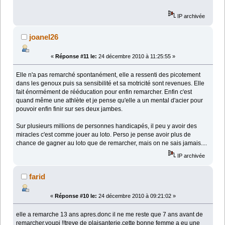
IP archivée
joanel26
«
Réponse #11 le:
24 décembre 2010 à 11:25:55 »
Elle n'a pas remarché spontanément, elle a ressenti des picotement
dans les genoux puis sa sensibilité et sa motricité sont revenues. Elle
fait énormément de rééducation pour enfin remarcher. Enfin c'est
quand même une athlète et je pense qu'elle a un mental d'acier pour
pouvoir enfin finir sur ses deux jambes.
Sur plusieurs millions de personnes handicapés, il peu y avoir des
miracles c'est comme jouer au loto. Perso je pense avoir plus de
chance de gagner au loto que de remarcher, mais on ne sais jamais....
IP archivée
farid
«
Réponse #10 le:
24 décembre 2010 à 09:21:02 »
elle a remarche 13 ans apres.donc il ne me reste que 7 ans avant de
remarcher,youpi !!treve de plaisanterie,cette bonne femme a eu une