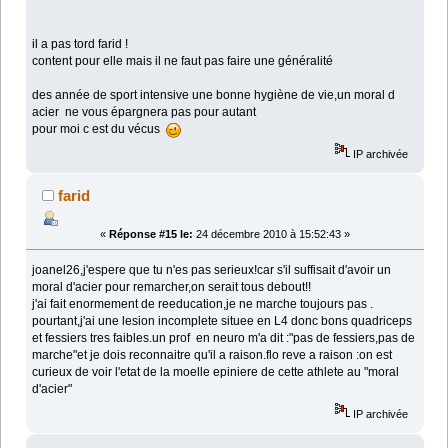
il a pas tord farid !
content pour elle mais il ne faut pas faire une généralité
des année de sport intensive une bonne hygiène de vie,un moral d
acier ne vous épargnera pas pour autant
pour moi c est du vécus
IP archivée
farid
«
Réponse #15 le:
24 décembre 2010 à 15:52:43 »
joanel26,j'espere que tu n'es pas serieux!car s'il suffisait d'avoir un
moral d'acier pour remarcher,on serait tous debout!!
j'ai fait enormement de reeducation,je ne marche toujours pas .
pourtant,j'ai une lesion incomplete situee en L4 donc bons quadriceps
et fessiers tres faibles.un prof en neuro m'a dit :"pas de fessiers,pas de
marche"et je dois reconnaitre qu'il a raison.flo reve a raison :on est
curieux de voir l'etat de la moelle epiniere de cette athlete au "moral
d'acier"
IP archivée