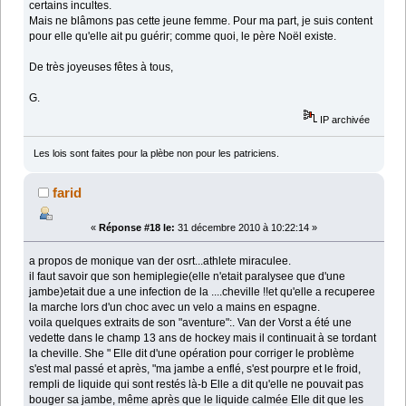
certains incultes.
Mais ne blâmons pas cette jeune femme. Pour ma part, je suis content
pour elle qu'elle ait pu guérir; comme quoi, le père Noël existe.
De très joyeuses fêtes à tous,
G.
IP archivée
Les lois sont faites pour la plèbe non pour les patriciens.
farid
«
Réponse #18 le:
31 décembre 2010 à 10:22:14 »
a propos de monique van der osrt...athlete miraculee.
il faut savoir que son hemiplegie(elle n'etait paralysee que d'une
jambe)etait due a une infection de la ....cheville !!et qu'elle a recuperee
la marche lors d'un choc avec un velo a mains en espagne.
voila quelques extraits de son "aventure":. Van der Vorst a été une
vedette dans le champ 13 ans de hockey mais il continuait à se tordant
la cheville. She " Elle dit d'une opération pour corriger le problème
s'est mal passé et après, "ma jambe a enflé, s'est pourpre et le froid,
rempli de liquide qui sont restés là-b Elle a dit qu'elle ne pouvait pas
bouger sa jambe, même après que le liquide calmée Elle dit que les