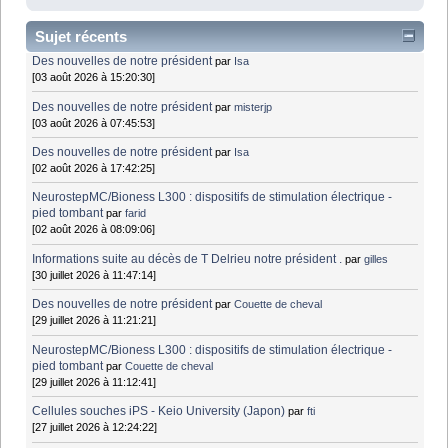
Sujet récents
Des nouvelles de notre président
par
Isa
[03 août 2026 à 15:20:30]
Des nouvelles de notre président
par
misterjp
[03 août 2026 à 07:45:53]
Des nouvelles de notre président
par
Isa
[02 août 2026 à 17:42:25]
NeurostepMC/Bioness L300 : dispositifs de stimulation électrique -
pied tombant
par
farid
[02 août 2026 à 08:09:06]
Informations suite au décès de T Delrieu notre président .
par
gilles
[30 juillet 2026 à 11:47:14]
Des nouvelles de notre président
par
Couette de cheval
[29 juillet 2026 à 11:21:21]
NeurostepMC/Bioness L300 : dispositifs de stimulation électrique -
pied tombant
par
Couette de cheval
[29 juillet 2026 à 11:12:41]
Cellules souches iPS - Keio University (Japon)
par
fti
[27 juillet 2026 à 12:24:22]