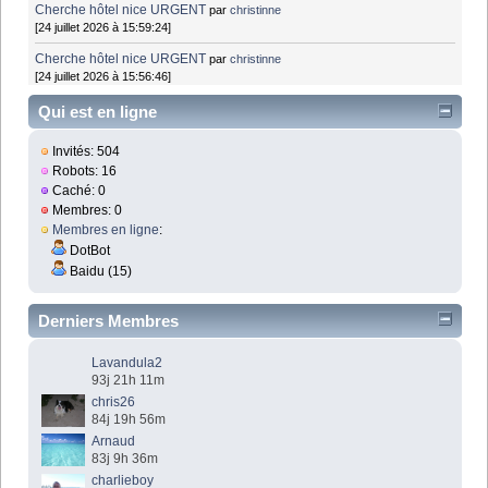
Cherche hôtel nice URGENT
par
christinne
[24 juillet 2026 à 15:59:24]
Cherche hôtel nice URGENT
par
christinne
[24 juillet 2026 à 15:56:46]
Qui est en ligne
Invités: 504
Robots: 16
Caché: 0
Membres: 0
Membres en ligne
:
DotBot
Baidu (15)
Derniers Membres
Lavandula2
93j 21h 11m
chris26
84j 19h 56m
Arnaud
83j 9h 36m
charlieboy