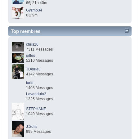
66j 21h 40m
Gyzmo34
63j 9m
Top membres
chris26
7311 Messages
gilles
5210 Messages
TDelrieu
4142 Messages
farid
1408 Messages
Lavandula2
1325 Messages
STEPHANE
1040 Messages
J.Solis
999 Messages