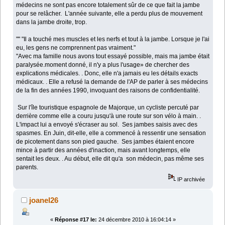
médecins ne sont pas encore totalement sûr de ce que fait la jambe
pour se relâcher. L'année suivante, elle a perdu plus de mouvement
dans la jambe droite, trop.
"" "Il a touché mes muscles et les nerfs et tout à la jambe. Lorsque je l'ai
eu, les gens ne comprennent pas vraiment."
"Avec ma famille nous avons tout essayé possible, mais ma jambe était
paralysée.moment donné, il n'y a plus l'usage» de chercher des
explications médicales. . Donc, elle n'a jamais eu les détails exacts
médicaux. . Elle a refusé la demande de l'AP de parler à ses médecins
de la fin des années 1990, invoquant des raisons de confidentialité.
Sur l'île touristique espagnole de Majorque, un cycliste percuté par
derrière comme elle a couru jusqu'à une route sur son vélo à main. .
L'impact lui a envoyé s'écraser au sol. Ses jambes saisis avec des
spasmes. En Juin, dit-elle, elle a commencé à ressentir une sensation
de picotement dans son pied gauche. Ses jambes étaient encore
mince à partir des années d'inaction, mais avant longtemps, elle
sentait les deux. . Au début, elle dit qu'a son médecin, pas même ses
parents.
IP archivée
joanel26
«
Réponse #17 le:
24 décembre 2010 à 16:04:14 »