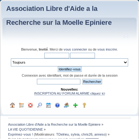
Association Libre d'Aide a la
Recherche sur la Moelle Epiniere
Bienvenue,
Invité
. Merci de
vous connecter
ou de
vous inscrire
.
Connexion avec identifiant, mot de passe et durée de la session
Nouvelles:
INSCRIPTION AU FORUM ALARME cliquez ici
Association Libre d'Aide a la Recherche sur la Moelle Epiniere
»
LA VIE QUOTIDIENNE
»
Exprimez-vous !
(Modérateurs:
TDelrieu
,
sylvia
,
chris26
,
anneso
) »