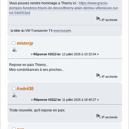
Vous pouvez rendre hommage a Thierry ici :
https://www.gracia-
pompes-funebres.fr/avis-de-deces/thierry-alain-delrieu-villeneuve-sur-
lot-54b553ed
IP archivée
la bible du VW Transporter T4
www.buspirit
.
misterjp
«
Réponse #1513 le:
12 juillet 2026 à 10:32:04 »
Repose en paix Thierry...
Mes condoléances à ses proches...
IP archivée
André38
«
Réponse #1512 le:
11 juillet 2026 à 18:40:27 »
Triste nouvelle, qu'il repose en paix.
IP archivée