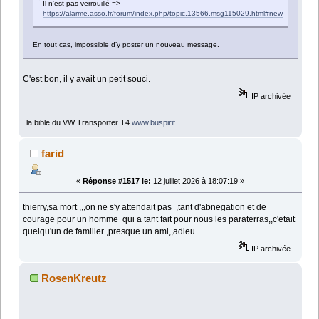
Il n'est pas verrouillé =>
https://alarme.asso.fr/forum/index.php/topic,13566.msg115029.html#new
En tout cas, impossible d’y poster un nouveau message.
C'est bon, il y avait un petit souci.
IP archivée
la bible du VW Transporter T4
www.buspirit
.
farid
«
Réponse #1517 le:
12 juillet 2026 à 18:07:19 »
thierry,sa mort ,,,on ne s'y attendait pas ,tant d'abnegation et de
courage pour un homme qui a tant fait pour nous les paraterras,,c'etait
quelqu'un de familier ,presque un ami,,adieu
IP archivée
RosenKreutz