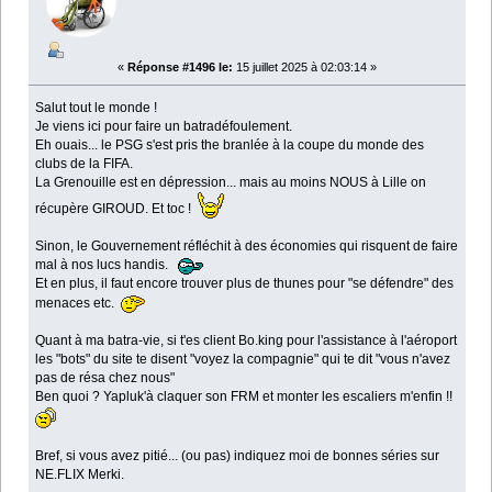
«
Réponse #1496 le:
15 juillet 2025 à 02:03:14 »
Salut tout le monde !
Je viens ici pour faire un batradéfoulement.
Eh ouais... le PSG s'est pris the branlée à la coupe du monde des
clubs de la FIFA.
La Grenouille est en dépression... mais au moins NOUS à Lille on
récupère GIROUD. Et toc !
Sinon, le Gouvernement réfléchit à des économies qui risquent de faire
mal à nos lucs handis.
Et en plus, il faut encore trouver plus de thunes pour "se défendre" des
menaces etc.
Quant à ma batra-vie, si t'es client Bo.king pour l'assistance à l'aéroport
les "bots" du site te disent "voyez la compagnie" qui te dit "vous n'avez
pas de résa chez nous"
Ben quoi ? Yapluk'à claquer son FRM et monter les escaliers m'enfin !!
Bref, si vous avez pitié... (ou pas) indiquez moi de bonnes séries sur
NE.FLIX Merki.