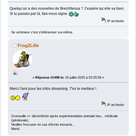
Quelqu’un a des nouvelles de Breizhfenua ? J’espère qu’elle va bien.
Si tu passes par là, fais-nous signe.
IP archivée
Se victimiser c'est s'inférioriser soi-même.
Frog2Lille
«
Réponse #1498 le:
25 juillet 2025 à 03:25:59 »
Merci l'ami pour tes infos streaming. T'es le meilleur !
IP archivée
Grenouille +/- décérébrée après expérimentation animale heu... médicale
(péridurale).
Veuillez l'excuser en cas d'écrits inexacts...
Merki.