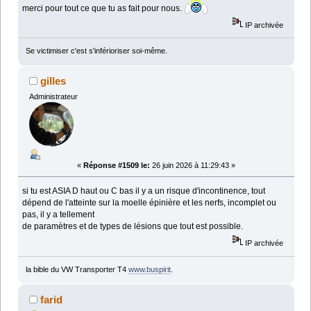
merci pour tout ce que tu as fait pour nous.
IP archivée
Se victimiser c'est s'inférioriser soi-même.
gilles
Administrateur
«
Réponse #1509 le:
26 juin 2026 à 11:29:43 »
si tu est ASIA D haut ou C bas il y a un risque d'incontinence, tout
dépend de l'atteinte sur la moelle épinière et les nerfs, incomplet ou
pas, il y a tellement
de paramètres et de types de lésions que tout est possible.
IP archivée
la bible du VW Transporter T4
www.buspirit
.
farid