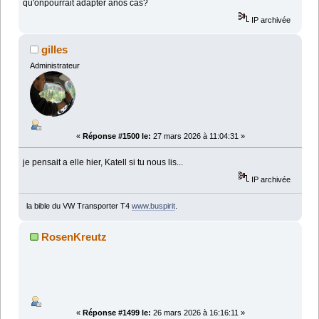
qu'onpourrait adapter anos cas?
IP archivée
gilles
Administrateur
«
Réponse #1500 le:
27 mars 2026 à 11:04:31 »
je pensait a elle hier, Katell si tu nous lis...
IP archivée
la bible du VW Transporter T4
www.buspirit
.
RosenKreutz
«
Réponse #1499 le:
26 mars 2026 à 16:16:11 »