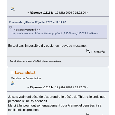
«
Réponse #1516 le:
12 juillet 2026 à 16:22:04 »
Citation de: gilles le 12 juillet 2026 à 12:17:00
Il n'est pas verrouillé =>
https://alarme.asso.fr/forum/index.php/topic,13566.msg115029.html#new
En tout cas, impossible d’y poster un nouveau message.
IP archivée
Se victimiser c'est s'inférioriser soi-même.
Lavandula2
Membre de l'association
«
Réponse #1515 le:
12 juillet 2026 à 12:22:09 »
Je suis vraiment désolée d'apprendre le décès de Thierry, je crois que
personne ici ne s'y attendait.
Merci à lui pour tout son engagement pour Alarme, et pensées à sa
famille et ses proches.