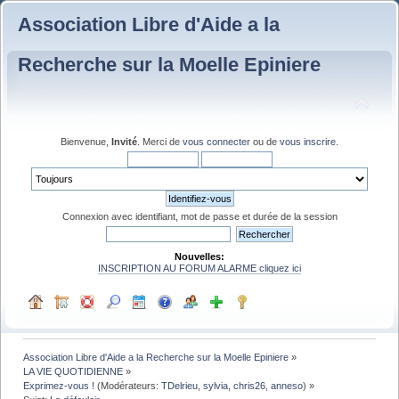
Association Libre d'Aide a la
Recherche sur la Moelle Epiniere
Bienvenue,
Invité
. Merci de
vous connecter
ou de
vous inscrire
.
Connexion avec identifiant, mot de passe et durée de la session
Nouvelles:
INSCRIPTION AU FORUM ALARME cliquez ici
Association Libre d'Aide a la Recherche sur la Moelle Epiniere
»
LA VIE QUOTIDIENNE
»
Exprimez-vous !
(Modérateurs:
TDelrieu
,
sylvia
,
chris26
,
anneso
) »