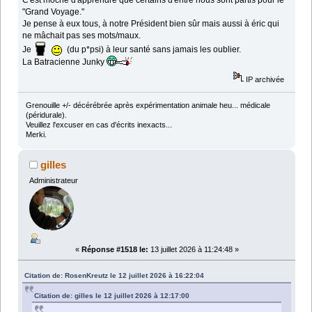
C'est moche d'apprendre que certains d'entre nous sont partis pour le
"Grand Voyage."
Je pense à eux tous, à notre Président bien sûr mais aussi à éric qui
ne mâchait pas ses mots/maux.
Je
(du p*psi) à leur santé sans jamais les oublier.
La Batracienne Junky
IP archivée
Grenouille +/- décérébrée après expérimentation animale heu... médicale
(péridurale).
Veuillez l'excuser en cas d'écrits inexacts...
Merki.
gilles
Administrateur
«
Réponse #1518 le:
13 juillet 2026 à 11:24:48 »
Citation de: RosenKreutz le 12 juillet 2026 à 16:22:04
Citation de: gilles le 12 juillet 2026 à 12:17:00