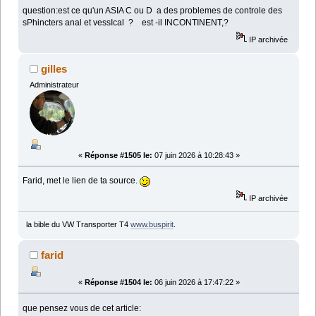
question:est ce qu'un ASIA C ou D a des problemes de controle des
sPhincters anal et vessIcal ? est -il INCONTINENT,?
IP archivée
gilles
Administrateur
«
Réponse #1505 le:
07 juin 2026 à 10:28:43 »
Farid, met le lien de ta source.
IP archivée
la bible du VW Transporter T4
www.buspirit
.
farid
«
Réponse #1504 le:
06 juin 2026 à 17:47:22 »
que pensez vous de cet article: