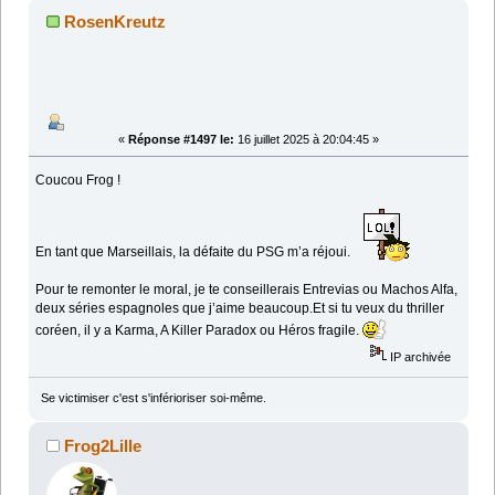
RosenKreutz
«
Réponse #1497 le:
16 juillet 2025 à 20:04:45 »
Coucou Frog !
En tant que Marseillais, la défaite du PSG m’a réjoui.
Pour te remonter le moral, je te conseillerais Entrevias ou Machos Alfa,
deux séries espagnoles que j’aime beaucoup.Et si tu veux du thriller
coréen, il y a Karma, A Killer Paradox ou Héros fragile.
IP archivée
Se victimiser c'est s'inférioriser soi-même.
Frog2Lille