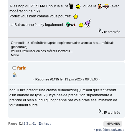
Allez hop du PE.SI MAX pour la suite
ou de la
(avec
modération hein ?)
Portez vous bien comme vous pourrez.
La Batracienne Junky légalement.
IP archivée
Grenouille +/- décérébrée après expérimentation animale heu... médicale
(péridurale).
Veuillez l'excuser en cas d'écrits inexacts...
Merki.
farid
«
Réponse #1495 le:
13 juin 2025 à 08:35:06 »
non ,il m'a prescrit une creme(sulfadiazine) ,il m'adit qu'etant atteint
d'un diabete de type 2,il n'ya pas de precaution suplementaire a
prendre et bien sur du glucophaphe par voie orale et elimination de
tout aliment sucre
IP archivée
Pages: [
1
]
2
3
...
61
En haut
IMPRIMER
« précédent
suivant »