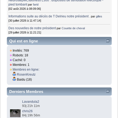
NeurostepMC/Bioness L300 : dispositifs de stimulation électrique -
pied tombant
par
farid
[02 août 2026 à 08:09:06]
Informations suite au décès de T Delrieu notre président .
par
gilles
[30 juillet 2026 à 11:47:14]
Des nouvelles de notre président
par
Couette de cheval
[29 juillet 2026 à 11:21:21]
Qui est en ligne
Invités: 769
Robots: 18
Caché: 0
Membres: 1
Membres en ligne
:
RosenKreutz
Baidu (18)
Derniers Membres
Lavandula2
93j 21h 11m
chris26
84j 19h 56m