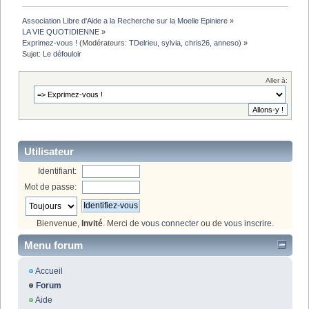
Association Libre d'Aide a la Recherche sur la Moelle Epiniere
»
LA VIE QUOTIDIENNE
»
Exprimez-vous !
(Modérateurs:
TDelrieu
,
sylvia
,
chris26
,
anneso
) »
Sujet:
Le défouloir
Aller à:
Utilisateur
Identifiant:
Mot de passe:
Bienvenue,
Invité
. Merci de
vous connecter
ou de
vous inscrire
.
Menu forum
Accueil
Forum
Aide