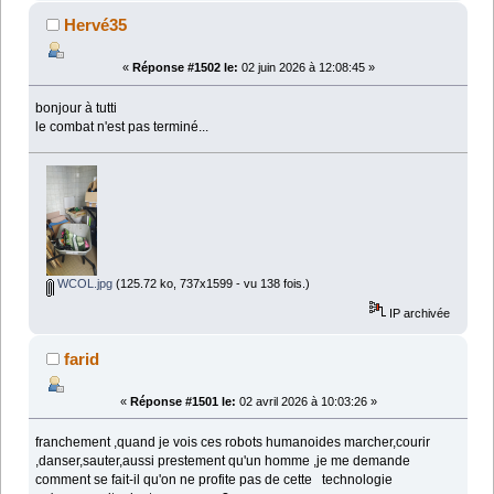
Hervé35
«
Réponse #1502 le:
02 juin 2026 à 12:08:45 »
bonjour à tutti
le combat n'est pas terminé...
WCOL.jpg
(125.72 ko, 737x1599 - vu 138 fois.)
IP archivée
farid
«
Réponse #1501 le:
02 avril 2026 à 10:03:26 »
franchement ,quand je vois ces robots humanoides marcher,courir
,danser,sauter,aussi prestement qu'un homme ,je me demande
comment se fait-il qu'on ne profite pas de cette technologie