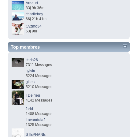
Arnaud
83j 9h 36m
charlieboy
66j 21h 41m
Gyzmo34
63j 9m
Top membres
chris26
7311 Messages
sylvia
5224 Messages
gilles
5210 Messages
TDelrieu
4142 Messages
farid
1408 Messages
Lavandula2
1325 Messages
STEPHANE