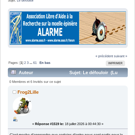
Sujet:
Le défouloir
« précédent
suivant »
Pages: [
1
]
2
3
...
61
En bas
IMPRIMER
Auteur
Sujet: Le défouloir (Lu
1285837 fois)
0 Membres et 6 Invités sur ce sujet
Frog2Lille
«
Réponse #1519 le:
18 juillet 2026 à 00:44:30 »