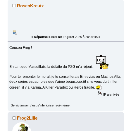
RosenKreutz
«
Réponse #1497 le:
16 juillet 2025 à 20:04:45 »
Coucou Frog !
En tant que Marseillais, la défaite du PSG m’a réjoui.
Pour te remonter le moral, je te conseillerais Entrevias ou Machos Alfa,
deux séries espagnoles que j’aime beaucoup.Et si tu veux du thriller
coréen, il y a Karma, A Killer Paradox ou Héros fragile.
IP archivée
Se victimiser c'est s'inférioriser soi-même.
Frog2Lille