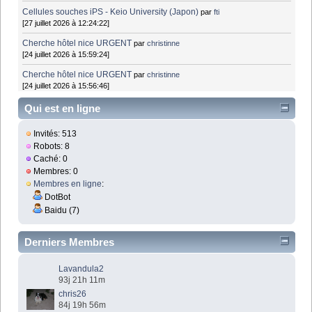
Cellules souches iPS - Keio University (Japon)
par
fti
[27 juillet 2026 à 12:24:22]
Cherche hôtel nice URGENT
par
christinne
[24 juillet 2026 à 15:59:24]
Cherche hôtel nice URGENT
par
christinne
[24 juillet 2026 à 15:56:46]
Qui est en ligne
Invités: 513
Robots: 8
Caché: 0
Membres: 0
Membres en ligne
:
DotBot
Baidu (7)
Derniers Membres
Lavandula2
93j 21h 11m
chris26
84j 19h 56m