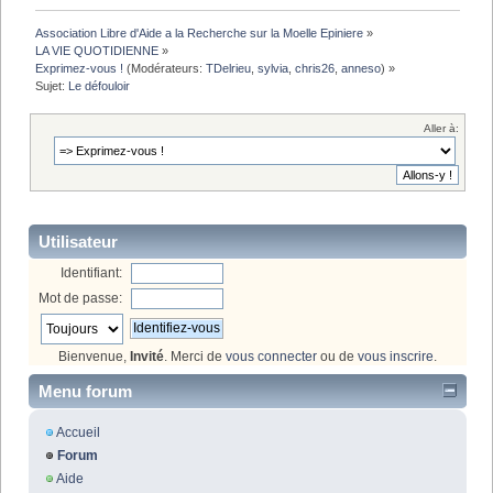
Association Libre d'Aide a la Recherche sur la Moelle Epiniere
»
LA VIE QUOTIDIENNE
»
Exprimez-vous !
(Modérateurs:
TDelrieu
,
sylvia
,
chris26
,
anneso
) »
Sujet:
Le défouloir
Aller à:
Utilisateur
Identifiant:
Mot de passe:
Bienvenue,
Invité
. Merci de
vous connecter
ou de
vous inscrire
.
Menu forum
Accueil
Forum
Aide