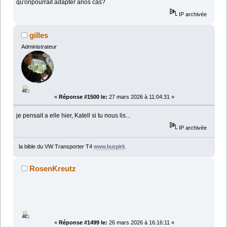
qu'onpourrait adapter anos cas?
IP archivée
gilles
Administrateur
«
Réponse #1500 le:
27 mars 2026 à 11:04:31 »
je pensait a elle hier, Katell si tu nous lis...
IP archivée
la bible du VW Transporter T4
www.buspirit
.
RosenKreutz
«
Réponse #1499 le:
26 mars 2026 à 16:16:11 »