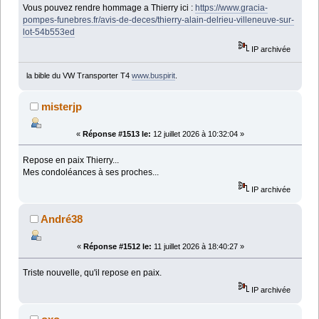
Vous pouvez rendre hommage a Thierry ici :
https://www.gracia-
pompes-funebres.fr/avis-de-deces/thierry-alain-delrieu-villeneuve-sur-
lot-54b553ed
IP archivée
la bible du VW Transporter T4
www.buspirit
.
misterjp
«
Réponse #1513 le:
12 juillet 2026 à 10:32:04 »
Repose en paix Thierry...
Mes condoléances à ses proches...
IP archivée
André38
«
Réponse #1512 le:
11 juillet 2026 à 18:40:27 »
Triste nouvelle, qu'il repose en paix.
IP archivée