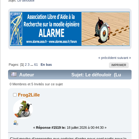
Sujet:
Le défouloir
« précédent
suivant »
Pages: [
1
]
2
3
...
61
En bas
IMPRIMER
Auteur
Sujet: Le défouloir (Lu
1283615 fois)
0 Membres et 5 Invités sur ce sujet
Frog2Lille
«
Réponse #1519 le:
18 juillet 2026 à 00:44:30 »