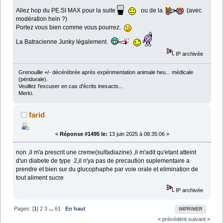
Allez hop du PE.SI MAX pour la suite
ou de la
(avec
modération hein ?)
Portez vous bien comme vous pourrez.
La Batracienne Junky légalement.
IP archivée
Grenouille +/- décérébrée après expérimentation animale heu... médicale
(péridurale).
Veuillez l'excuser en cas d'écrits inexacts...
Merki.
farid
«
Réponse #1495 le:
13 juin 2025 à 08:35:06 »
non ,il m'a prescrit une creme(sulfadiazine) ,il m'adit qu'etant atteint
d'un diabete de type 2,il n'ya pas de precaution suplementaire a
prendre et bien sur du glucophaphe par voie orale et elimination de
tout aliment sucre
IP archivée
Pages: [
1
]
2
3
...
61
En haut
IMPRIMER
« précédent
suivant »