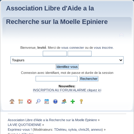
Association Libre d'Aide a la
Recherche sur la Moelle Epiniere
Bienvenue,
Invité
. Merci de
vous connecter
ou de
vous inscrire
.
Connexion avec identifiant, mot de passe et durée de la session
Nouvelles:
INSCRIPTION AU FORUM ALARME cliquez ici
Association Libre d'Aide a la Recherche sur la Moelle Epiniere
»
LA VIE QUOTIDIENNE
»
Exprimez-vous !
(Modérateurs:
TDelrieu
,
sylvia
,
chris26
,
anneso
) »