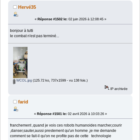
Hervé35
«
Réponse #1502 le:
02 juin 2026 à 12:08:45 »
bonjour à tutti
le combat n'est pas terminé...
WCOL.jpg
(125.72 ko, 737x1599 - vu 138 fois.)
IP archivée
farid
«
Réponse #1501 le:
02 avril 2026 à 10:03:26 »
franchement ,quand je vois ces robots humanoides marcher,courir
,danser,sauter,aussi prestement qu'un homme ,je me demande
comment se fait-il qu'on ne profite pas de cette technologie