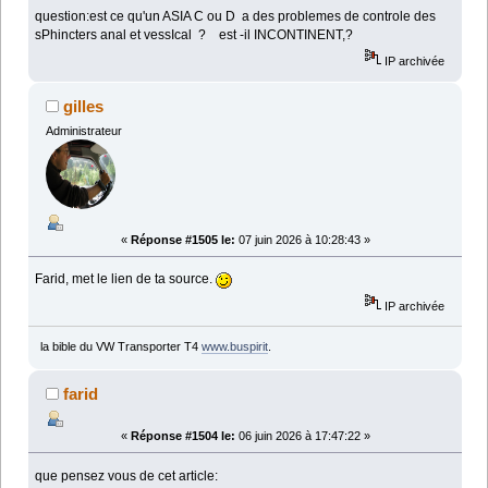
question:est ce qu'un ASIA C ou D a des problemes de controle des
sPhincters anal et vessIcal ? est -il INCONTINENT,?
IP archivée
gilles
Administrateur
«
Réponse #1505 le:
07 juin 2026 à 10:28:43 »
Farid, met le lien de ta source.
IP archivée
la bible du VW Transporter T4
www.buspirit
.
farid
«
Réponse #1504 le:
06 juin 2026 à 17:47:22 »
que pensez vous de cet article: