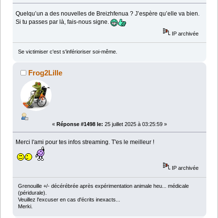
Quelqu’un a des nouvelles de Breizhfenua ? J’espère qu’elle va bien.
Si tu passes par là, fais-nous signe.
IP archivée
Se victimiser c'est s'inférioriser soi-même.
Frog2Lille
«
Réponse #1498 le:
25 juillet 2025 à 03:25:59 »
Merci l'ami pour tes infos streaming. T'es le meilleur !
IP archivée
Grenouille +/- décérébrée après expérimentation animale heu... médicale
(péridurale).
Veuillez l'excuser en cas d'écrits inexacts...
Merki.