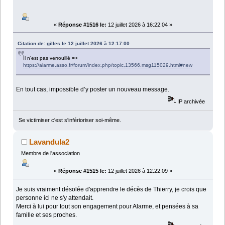
«
Réponse #1516 le:
12 juillet 2026 à 16:22:04 »
Citation de: gilles le 12 juillet 2026 à 12:17:00
Il n'est pas verrouillé =>
https://alarme.asso.fr/forum/index.php/topic,13566.msg115029.html#new
En tout cas, impossible d’y poster un nouveau message.
IP archivée
Se victimiser c'est s'inférioriser soi-même.
Lavandula2
Membre de l'association
«
Réponse #1515 le:
12 juillet 2026 à 12:22:09 »
Je suis vraiment désolée d'apprendre le décès de Thierry, je crois que
personne ici ne s'y attendait.
Merci à lui pour tout son engagement pour Alarme, et pensées à sa
famille et ses proches.