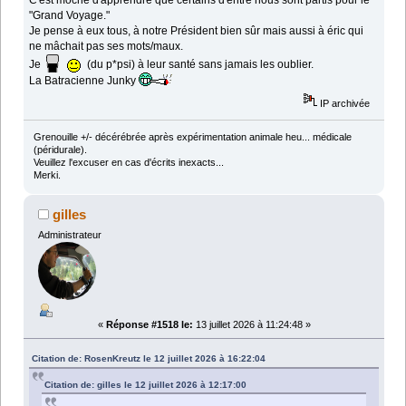
C'est moche d'apprendre que certains d'entre nous sont partis pour le
"Grand Voyage."
Je pense à eux tous, à notre Président bien sûr mais aussi à éric qui
ne mâchait pas ses mots/maux.
Je
(du p*psi) à leur santé sans jamais les oublier.
La Batracienne Junky
IP archivée
Grenouille +/- décérébrée après expérimentation animale heu... médicale
(péridurale).
Veuillez l'excuser en cas d'écrits inexacts...
Merki.
gilles
Administrateur
«
Réponse #1518 le:
13 juillet 2026 à 11:24:48 »
Citation de: RosenKreutz le 12 juillet 2026 à 16:22:04
Citation de: gilles le 12 juillet 2026 à 12:17:00