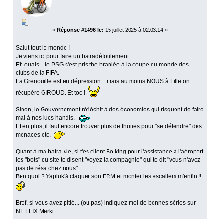
«
Réponse #1496 le:
15 juillet 2025 à 02:03:14 »
Salut tout le monde !
Je viens ici pour faire un batradéfoulement.
Eh ouais... le PSG s'est pris the branlée à la coupe du monde des
clubs de la FIFA.
La Grenouille est en dépression... mais au moins NOUS à Lille on
récupère GIROUD. Et toc !
Sinon, le Gouvernement réfléchit à des économies qui risquent de faire
mal à nos lucs handis.
Et en plus, il faut encore trouver plus de thunes pour "se défendre" des
menaces etc.
Quant à ma batra-vie, si t'es client Bo.king pour l'assistance à l'aéroport
les "bots" du site te disent "voyez la compagnie" qui te dit "vous n'avez
pas de résa chez nous"
Ben quoi ? Yapluk'à claquer son FRM et monter les escaliers m'enfin !!
Bref, si vous avez pitié... (ou pas) indiquez moi de bonnes séries sur
NE.FLIX Merki.