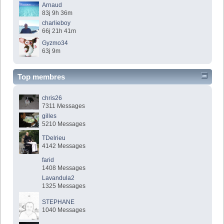
Arnaud
83j 9h 36m
charlieboy
66j 21h 41m
Gyzmo34
63j 9m
Top membres
chris26
7311 Messages
gilles
5210 Messages
TDelrieu
4142 Messages
farid
1408 Messages
Lavandula2
1325 Messages
STEPHANE
1040 Messages