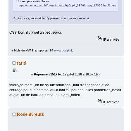
Il n'est pas verrouillé =>
https://alarme.asso.fr/forum/index.php/topic,13566.msg115029.html#new
En tout cas, impossible d’y poster un nouveau message.
C'est bon, il y avait un petit souci.
IP archivée
la bible du VW Transporter T4
www.buspirit
.
farid
«
Réponse #1517 le:
12 juillet 2026 à 18:07:19 »
thierry,sa mort ,,,on ne s'y attendait pas ,tant d'abnegation et de
courage pour un homme qui a tant fait pour nous les paraterras,,c'etait
quelqu'un de familier ,presque un ami,,adieu
IP archivée
RosenKreutz