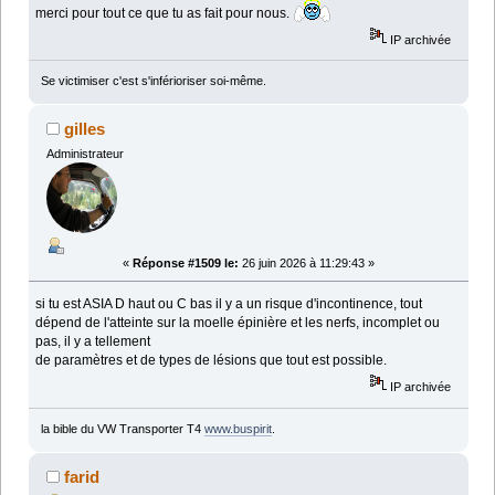
merci pour tout ce que tu as fait pour nous.
IP archivée
Se victimiser c'est s'inférioriser soi-même.
gilles
Administrateur
«
Réponse #1509 le:
26 juin 2026 à 11:29:43 »
si tu est ASIA D haut ou C bas il y a un risque d'incontinence, tout
dépend de l'atteinte sur la moelle épinière et les nerfs, incomplet ou
pas, il y a tellement
de paramètres et de types de lésions que tout est possible.
IP archivée
la bible du VW Transporter T4
www.buspirit
.
farid