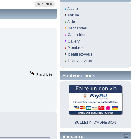
IMPRIMER
Accueil
Forum
Aide
Rechercher
Calendrier
Gallery
Membres
Identifiez-vous
Inscrivez-vous
IP archivée
Soutenez-nous
BULLETIN D'ADHÉSION
S'inscrire