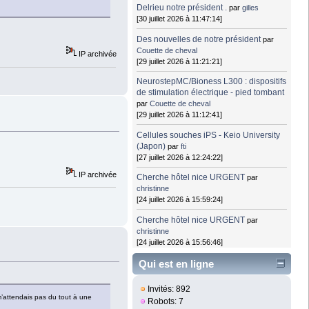
Delrieu notre président .
par
gilles
[30 juillet 2026 à 11:47:14]
Des nouvelles de notre président
par
Couette de cheval
IP archivée
[29 juillet 2026 à 11:21:21]
NeurostepMC/Bioness L300 : dispositifs
de stimulation électrique - pied tombant
par
Couette de cheval
[29 juillet 2026 à 11:12:41]
Cellules souches iPS - Keio University
(Japon)
par
fti
[27 juillet 2026 à 12:24:22]
IP archivée
Cherche hôtel nice URGENT
par
christinne
[24 juillet 2026 à 15:59:24]
Cherche hôtel nice URGENT
par
christinne
[24 juillet 2026 à 15:56:46]
Qui est en ligne
Invités: 892
 m’attendais pas du tout à une
Robots: 7