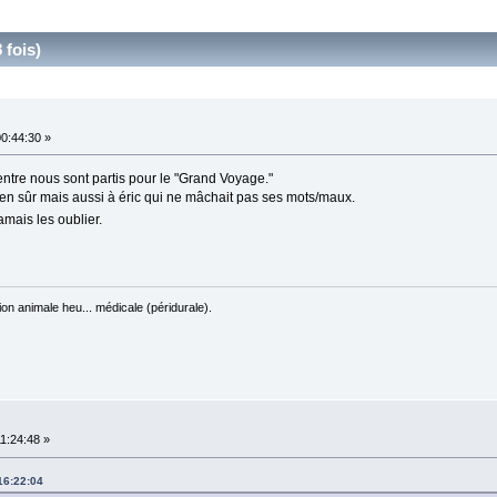
 fois)
00:44:30 »
ntre nous sont partis pour le "Grand Voyage."
ien sûr mais aussi à éric qui ne mâchait pas ses mots/maux.
amais les oublier.
on animale heu... médicale (péridurale).
11:24:48 »
 16:22:04