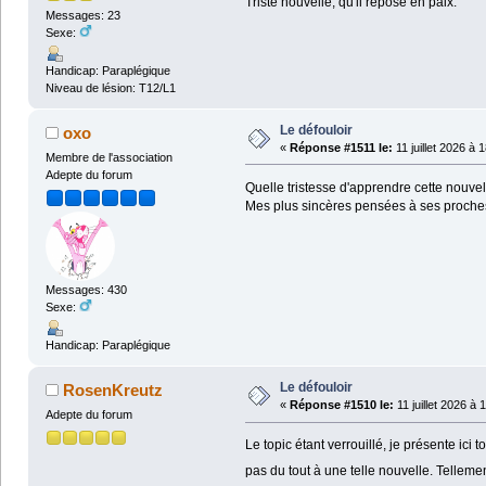
Triste nouvelle, qu'il repose en paix.
Messages: 23
Sexe:
Handicap: Paraplégique
Niveau de lésion: T12/L1
Le défouloir
oxo
«
Réponse #1511 le:
11 juillet 2026 à 
Membre de l'association
Adepte du forum
Quelle tristesse d'apprendre cette nouvelle
Mes plus sincères pensées à ses proche
Messages: 430
Sexe:
Handicap: Paraplégique
Le défouloir
RosenKreutz
«
Réponse #1510 le:
11 juillet 2026 à 
Adepte du forum
Le topic étant verrouillé, je présente ic
pas du tout à une telle nouvelle. Tellemen