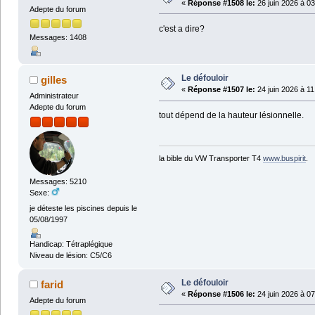
«
Réponse #1508 le:
26 juin 2026 à 03
Adepte du forum
c'est a dire?
Messages: 1408
Le défouloir
gilles
«
Réponse #1507 le:
24 juin 2026 à 11
Administrateur
Adepte du forum
tout dépend de la hauteur lésionnelle.
la bible du VW Transporter T4
www.buspirit
.
Messages: 5210
Sexe:
je déteste les piscines depuis le
05/08/1997
Handicap: Tétraplégique
Niveau de lésion: C5/C6
Le défouloir
farid
«
Réponse #1506 le:
24 juin 2026 à 07
Adepte du forum