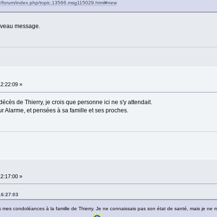
.fr/forum/index.php/topic,13566.msg115029.html#new
ouveau message.
12:22:09 »
écès de Thierry, je crois que personne ici ne s'y attendait.
r Alarme, et pensées à sa famille et ses proches.
12:17:00 »
16:27:03
utes mes condoléances à la famille de Thierry. Je ne connaissais pas son état de santé, mais je ne