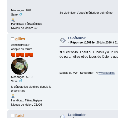
Messages: 870
Se victimiser c'est s'inférioriser soi-même.
Sexe:
Handicap: Tétraplégique
Niveau de lésion: C2
Le défouloir
gilles
«
Réponse #1509 le:
26 juin 2026 à 11
Administrateur
Adepte du forum
si tu est ASIA D haut ou C bas il y a un ri
de paramètres et de types de lésions que 
la bible du VW Transporter T4
www.buspirit
.
Messages: 5210
Sexe:
je déteste les piscines depuis le
05/08/1997
Handicap: Tétraplégique
Niveau de lésion: C5/C6
Le défouloir
farid