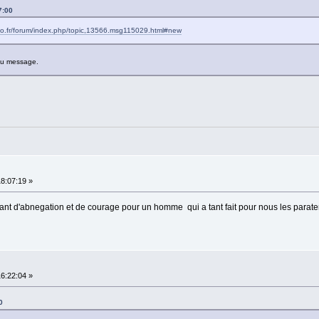
7:00
sso.fr/forum/index.php/topic,13566.msg115029.html#new
eau message.
18:07:19 »
 ,tant d'abnegation et de courage pour un homme qui a tant fait pour nous les parater
16:22:04 »
0