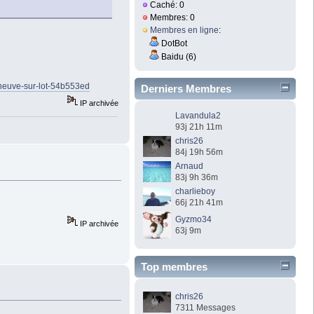
Caché: 0
Membres: 0
Membres en ligne
:
DotBot
Baidu (6)
leneuve-sur-lot-54b553ed
Derniers Membres
IP archivée
Lavandula2
93j 21h 11m
chris26
84j 19h 56m
Arnaud
83j 9h 36m
charlieboy
66j 21h 41m
Gyzmo34
IP archivée
63j 9m
Top membres
chris26
7311 Messages