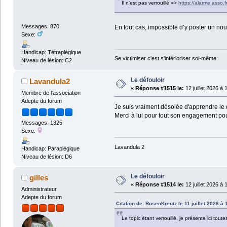
Il n'est pas verrouillé =>
https://alarme.asso
Messages: 870
En tout cas, impossible d’y poster un n
Sexe:
Handicap: Tétraplégique
Se victimiser c'est s'inférioriser soi-même.
Niveau de lésion: C2
Le défouloir
Lavandula2
«
Réponse #1515 le:
12 juillet 2026 à 
Membre de l'association
Adepte du forum
Je suis vraiment désolée d'apprendre le d
Merci à lui pour tout son engagement pou
Messages: 1325
Sexe:
Lavandula 2
Handicap: Paraplégique
Niveau de lésion: D6
Le défouloir
gilles
«
Réponse #1514 le:
12 juillet 2026 à 
Administrateur
Adepte du forum
Citation de: RosenKreutz le 11 juillet 2026 à 
Le topic étant verrouillé, je présente ici to