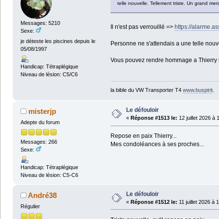
telle nouvelle. Tellement triste. Un grand mer
Messages: 5210
Il n'est pas verrouillé =>
https://alarme.a
Sexe:
je déteste les piscines depuis le
Personne ne s'attendais a une telle nouve
05/08/1997
Vous pouvez rendre hommage a Thierry i
Handicap: Tétraplégique
Niveau de lésion: C5/C6
la bible du VW Transporter T4
www.buspirit
.
Le défouloir
misterjp
«
Réponse #1513 le:
12 juillet 2026 à 
Adepte du forum
Repose en paix Thierry...
Messages: 266
Mes condoléances à ses proches...
Sexe:
Handicap: Tétraplégique
Niveau de lésion: C5-C6
Le défouloir
André38
«
Réponse #1512 le:
11 juillet 2026 à 
Régulier