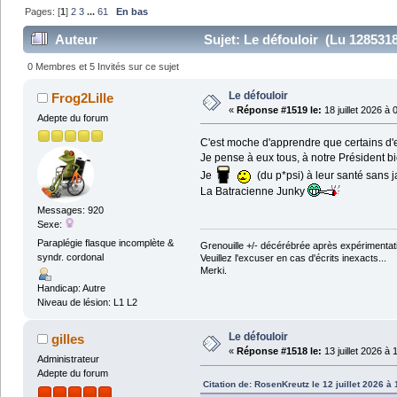
Pages: [
1
]
2
3
...
61
En bas
Auteur
Sujet: Le défouloir (Lu 1285318
0 Membres et 5 Invités sur ce sujet
Le défouloir
Frog2Lille
«
Réponse #1519 le:
18 juillet 2026 à 
Adepte du forum
C'est moche d'apprendre que certains d'e
Je pense à eux tous, à notre Président b
Je
(du p*psi) à leur santé sans j
La Batracienne Junky
Messages: 920
Sexe:
Paraplégie flasque incomplète &
Grenouille +/- décérébrée après expérimentati
syndr. cordonal
Veuillez l'excuser en cas d'écrits inexacts...
Merki.
Handicap: Autre
Niveau de lésion: L1 L2
Le défouloir
gilles
«
Réponse #1518 le:
13 juillet 2026 à 
Administrateur
Adepte du forum
Citation de: RosenKreutz le 12 juillet 2026 à