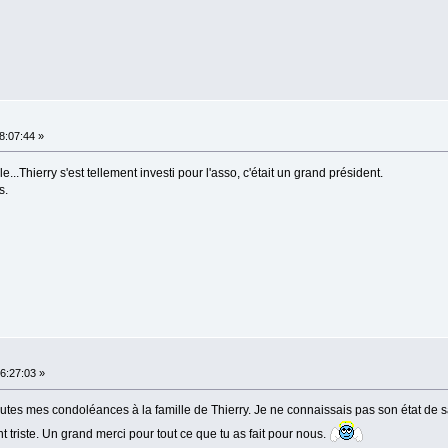
18:07:44 »
...Thierry s'est tellement investi pour l'asso, c'était un grand président.
s.
16:27:03 »
i toutes mes condoléances à la famille de Thierry. Je ne connaissais pas son état de 
t triste. Un grand merci pour tout ce que tu as fait pour nous.