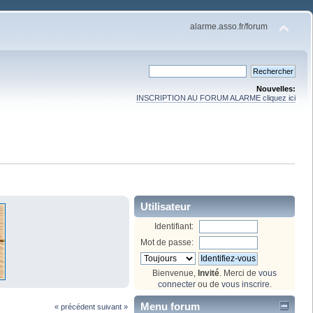
alarme.asso.fr/forum
Nouvelles:
INSCRIPTION AU FORUM ALARME cliquez ici
Utilisateur
Identifiant:
Mot de passe:
Bienvenue,
Invité
. Merci de
vous
connecter
ou de
vous inscrire
.
Menu forum
« précédent
suivant »