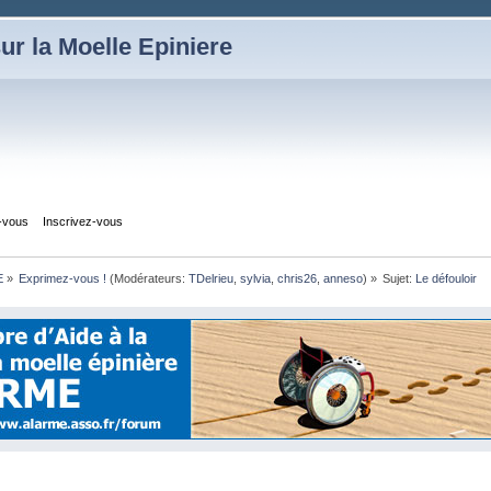
ur la Moelle Epiniere
z-vous
Inscrivez-vous
E
»
Exprimez-vous !
(Modérateurs:
TDelrieu
,
sylvia
,
chris26
,
anneso
) »
Sujet:
Le défouloir