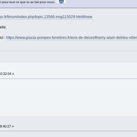
ci pour tout ce que tu as fait pour nous.
sso.fr/forum/index.php/topic,13566.msg115029.html#new
lle.
ci :
https://www.gracia-pompes-funebres.fr/avis-de-deces/thierry-alain-delrieu-vil
10:32:04 »
18:40:27 »