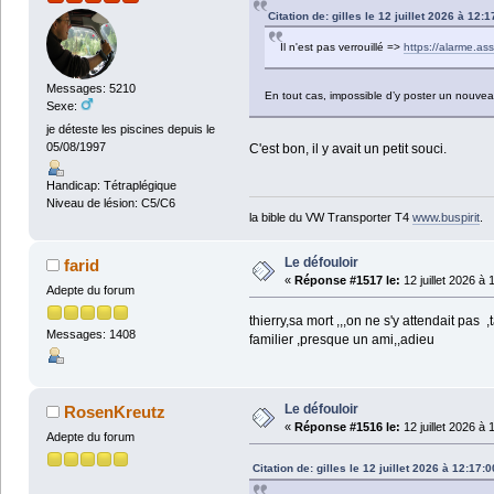
Citation de: gilles le 12 juillet 2026 à 12:1
Il n'est pas verrouillé =>
https://alarme.a
Messages: 5210
En tout cas, impossible d’y poster un nouv
Sexe:
je déteste les piscines depuis le
05/08/1997
C'est bon, il y avait un petit souci.
Handicap: Tétraplégique
Niveau de lésion: C5/C6
la bible du VW Transporter T4
www.buspirit
.
Le défouloir
farid
«
Réponse #1517 le:
12 juillet 2026 à 
Adepte du forum
thierry,sa mort ,,,on ne s'y attendait pas
Messages: 1408
familier ,presque un ami,,adieu
Le défouloir
RosenKreutz
«
Réponse #1516 le:
12 juillet 2026 à 
Adepte du forum
Citation de: gilles le 12 juillet 2026 à 12:17:0