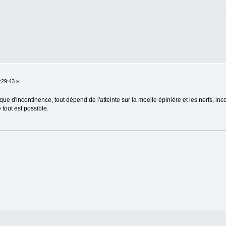
:29:43 »
sque d'incontinence, tout dépend de l'atteinte sur la moelle épinière et les nerfs, inc
tout est possible.