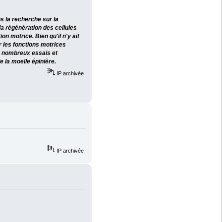
ns la recherche sur la
la régénération des cellules
n motrice. Bien qu'il n'y ait
r les fonctions motrices
e nombreux essais et
e la moelle épinière.
IP archivée
IP archivée