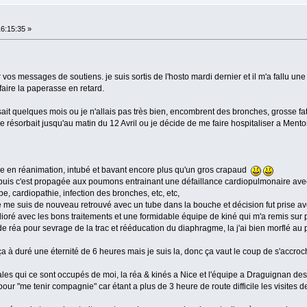
16:15:35 »
 vos messages de soutiens. je suis sortis de l'hosto mardi dernier et il m'a fallu u
aire la paperasse en retard.
sait quelques mois ou je n'allais pas très bien, encombrent des bronches, grosse 
résorbait jusqu'au matin du 12 Avril ou je décide de me faire hospitaliser a Menton
Nice en réanimation, intubé et bavant encore plus qu'un gros crapaud
puis c'est propagée aux poumons entrainant une défaillance cardiopulmonaire ave
e, cardiopathie, infection des bronches, etc, etc,
je me suis de nouveau retrouvé avec un tube dans la bouche et décision fut prise ave
élioré avec les bons traitements et une formidable équipe de kiné qui m'a remis sur p
e réa pour sevrage de la trac et rééducation du diaphragme, la j'ai bien morflé au 
, ça à duré une éternité de 6 heures mais je suis la, donc ça vaut le coup de s'accroc
es qui ce sont occupés de moi, la réa & kinés a Nice et l'équipe a Draguignan des 
pour "me tenir compagnie" car étant a plus de 3 heure de route difficile les visites 