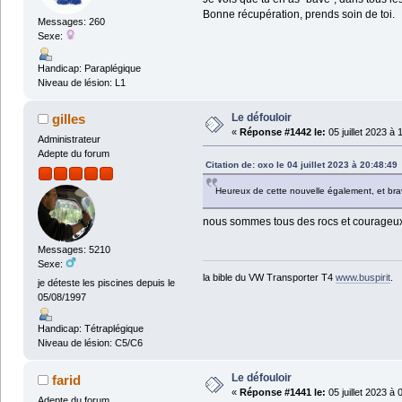
Bonne récupération, prends soin de toi.
Messages: 260
Sexe:
Handicap: Paraplégique
Niveau de lésion: L1
Le défouloir
gilles
«
Réponse #1442 le:
05 juillet 2023 à 
Administrateur
Adepte du forum
Citation de: oxo le 04 juillet 2023 à 20:48:49
Heureux de cette nouvelle également, et brav
nous sommes tous des rocs et courageux,
Messages: 5210
Sexe:
la bible du VW Transporter T4
www.buspirit
.
je déteste les piscines depuis le
05/08/1997
Handicap: Tétraplégique
Niveau de lésion: C5/C6
Le défouloir
farid
«
Réponse #1441 le:
05 juillet 2023 à 
Adepte du forum