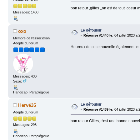
bon retour ,gilles ,,on est de tout coeur av
Messages: 1408
Le défouloir
oxo
«
Réponse #1440 le:
04 juillet 2023 à 
Membre de l'association
Adepte du forum
Heureux de cette nouvelle également, et b
Messages: 430
Sexe:
Handicap: Paraplégique
Le défouloir
Hervé35
«
Réponse #1439 le:
04 juillet 2023 à 
Adepte du forum
bon retour Gilles, c'est une bonne nouvel
Messages: 298
Handicap: Paraplégique