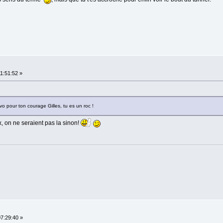
11:51:52 »
o pour ton courage Gilles, tu es un roc !
 on ne seraient pas la sinon!
07:29:40 »