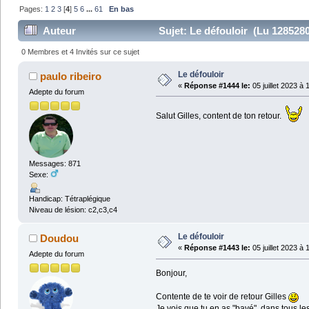
Pages:
1
2
3
[
4
]
5
6
...
61
En bas
Auteur
Sujet: Le défouloir (Lu 1285280
0 Membres et 4 Invités sur ce sujet
Le défouloir
paulo ribeiro
«
Réponse #1444 le:
05 juillet 2023 à 
Adepte du forum
Salut Gilles, content de ton retour.
Messages: 871
Sexe:
Handicap: Tétraplégique
Niveau de lésion: c2,c3,c4
Le défouloir
Doudou
«
Réponse #1443 le:
05 juillet 2023 à 
Adepte du forum
Bonjour,
Contente de te voir de retour Gilles
Je vois que tu en as "bavé", dans tous l