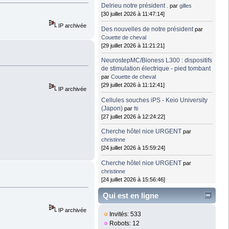
Delrieu notre président .
par
gilles
[30 juillet 2026 à 11:47:14]
IP archivée
Des nouvelles de notre président
par
Couette de cheval
[29 juillet 2026 à 11:21:21]
NeurostepMC/Bioness L300 : dispositifs
de stimulation électrique - pied tombant
par
Couette de cheval
[29 juillet 2026 à 11:12:41]
IP archivée
Cellules souches iPS - Keio University
(Japon)
par
fti
[27 juillet 2026 à 12:24:22]
Cherche hôtel nice URGENT
par
christinne
[24 juillet 2026 à 15:59:24]
Cherche hôtel nice URGENT
par
christinne
[24 juillet 2026 à 15:56:46]
Qui est en ligne
IP archivée
Invités: 533
Robots: 12