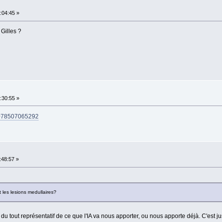
:04:45 »
Gilles ?
:30:55 »
9078507065292
:48:57 »
 les lesions medullaires?
du tout représentatif de ce que l'IA va nous apporter, ou nous apporte déjà. C'est j