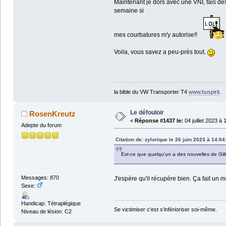
Maintenant je dors avec une VNI, fais des
semaine si
mes courbatures m'y autorise!!
Voila, vous savez a peu-prés tout.
la bible du VW Transporter T4
www.buspirit
.
Le défouloir
RosenKreutz
«
Réponse #1437 le:
04 juillet 2023 à 
Adepte du forum
Citation de: zylorique le 26 juin 2023 à 14:04
Est-ce que quelqu'un a des nouvelles de Gill
Messages: 870
J'espère qu'il récupère bien. Ça fait un 
Sexe:
Handicap: Tétraplégique
Se victimiser c'est s'inférioriser soi-même.
Niveau de lésion: C2