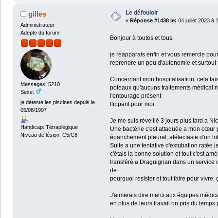
Le défouloir
gilles
«
Réponse #1438 le:
04 juillet 2023 à 
Administrateur
Adepte du forum
Bonjour à toutes et tous,
je réapparais enfin et vous remercie pour
reprendre un peu d'autonomie et surtout f
Concernant mon hospitalisation, cela fai
Messages: 5210
poteaux qu'aucuns traitements médical ne 
Sexe:
l'entourage présent
je déteste les piscines depuis le
flippant pour moi.
05/08/1997
Je me suis réveillé 3 jours plus tard a 
Handicap: Tétraplégique
Une bactérie c'est attaquée a mon cœur 
Niveau de lésion: C5/C6
épanchement pleural, atélectasie d'un lob
Suite a une tentative d'extubation ratée 
c'étais la bonne solution et tout c'est am
transféré a Draguignan dans un service d
de
pourquoi résister et tout faire pour vivre
J'aimerais dire merci aux équipes médical
en plus de leurs travail on pris du temps 