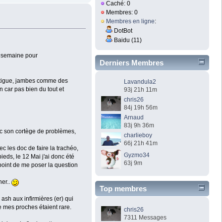
Caché: 0
Membres: 0
Membres en ligne
:
DotBot
Baidu (11)
ne semaine pour
Derniers Membres
fatigue, jambes comme des
Lavandula2
 car pas bien du tout et
93j 21h 11m
chris26
84j 19h 56m
Arnaud
83j 9h 36m
c son cortège de problèmes,
charlieboy
66j 21h 41m
c les doc de faire la trachéo,
Gyzmo34
ieds, le 12 Mai j'ai donc été
63j 9m
point de me poser la question
her..
Top membres
ash aux infirmières (er) qui
de mes proches étaient rare.
chris26
7311 Messages