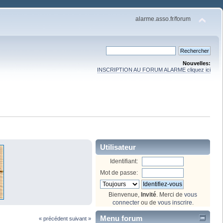
alarme.asso.fr/forum
Nouvelles:
INSCRIPTION AU FORUM ALARME cliquez ici
Utilisateur
Identifiant:
Mot de passe:
Bienvenue,
Invité
. Merci de
vous
connecter
ou de
vous inscrire
.
Menu forum
« précédent
suivant »