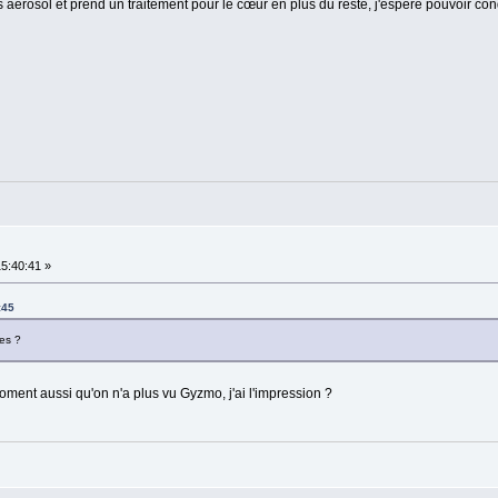
 aérosol et prend un traitement pour le cœur en plus du reste, j'espère pouvoir condu
15:40:41 »
:45
es ?
moment aussi qu'on n'a plus vu Gyzmo, j'ai l'impression ?