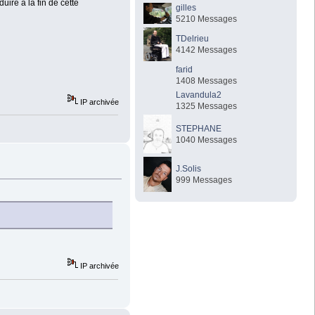
ire a la fin de cette
gilles
5210 Messages
TDelrieu
4142 Messages
farid
1408 Messages
Lavandula2
IP archivée
1325 Messages
STEPHANE
1040 Messages
J.Solis
999 Messages
IP archivée