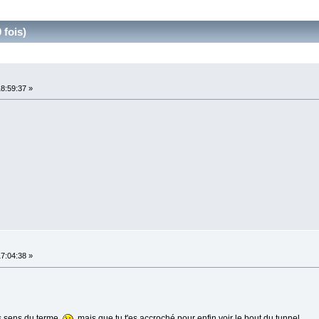
 fois)
18:59:37 »
17:04:38 »
es sens du terme
, mais que tu t'es accroché pour enfin voir le bout du tunnel.