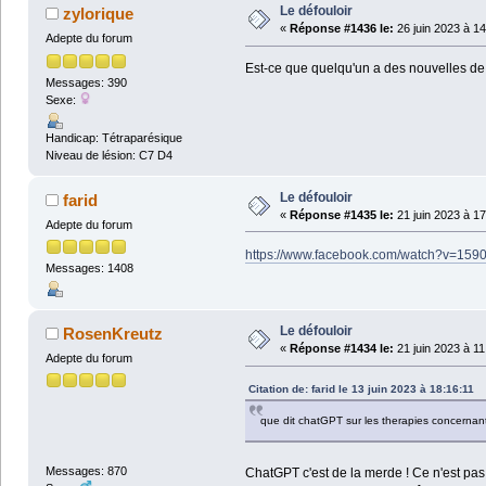
Le défouloir
zylorique
«
Réponse #1436 le:
26 juin 2023 à 14
Adepte du forum
Est-ce que quelqu'un a des nouvelles de 
Messages: 390
Sexe:
Handicap: Tétraparésique
Niveau de lésion: C7 D4
Le défouloir
farid
«
Réponse #1435 le:
21 juin 2023 à 17
Adepte du forum
https://www.facebook.com/watch?v=15
Messages: 1408
Le défouloir
RosenKreutz
«
Réponse #1434 le:
21 juin 2023 à 11
Adepte du forum
Citation de: farid le 13 juin 2023 à 18:16:11
que dit chatGPT sur les therapies concernant
Messages: 870
ChatGPT c'est de la merde ! Ce n'est pas 