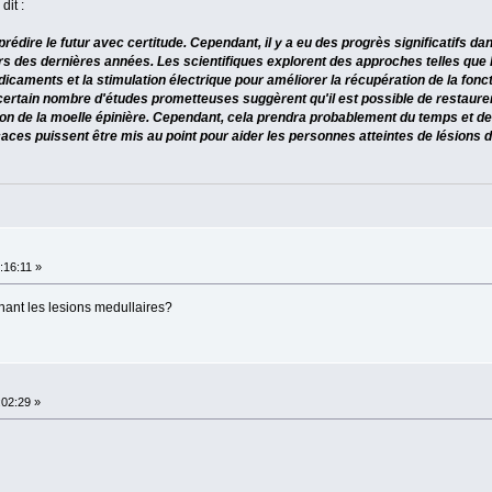
dit :
 prédire le futur avec certitude. Cependant, il y a eu des progrès significatifs da
rs des dernières années. Les scientifiques explorent des approches telles que 
caments et la stimulation électrique pour améliorer la récupération de la fonctio
 certain nombre d'études prometteuses suggèrent qu'il est possible de restaure
ion de la moelle épinière. Cependant, cela prendra probablement du temps et d
aces puissent être mis au point pour aider les personnes atteintes de lésions d
:16:11 »
nant les lesions medullaires?
:02:29 »