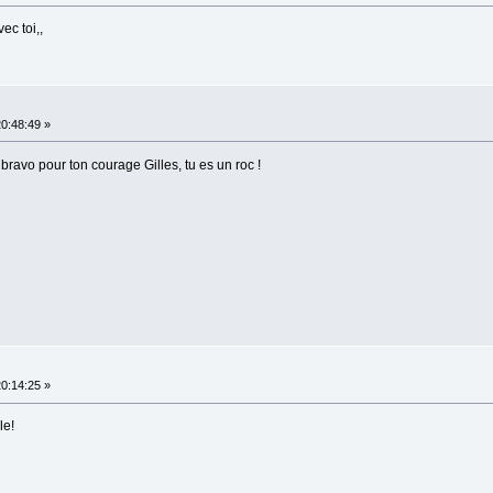
ec toi,,
20:48:49 »
ravo pour ton courage Gilles, tu es un roc !
20:14:25 »
le!