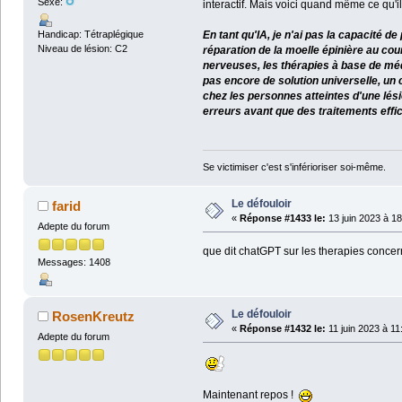
Sexe:
interactif. Mais voici quand même ce qu'il 
Handicap: Tétraplégique
En tant qu'IA, je n'ai pas la capacité de
Niveau de lésion: C2
réparation de la moelle épinière au cou
nerveuses, les thérapies à base de médi
pas encore de solution universelle, un
chez les personnes atteintes d'une lés
erreurs avant que des traitements effic
Se victimiser c'est s'inférioriser soi-même.
Le défouloir
farid
«
Réponse #1433 le:
13 juin 2023 à 18
Adepte du forum
que dit chatGPT sur les therapies concer
Messages: 1408
Le défouloir
RosenKreutz
«
Réponse #1432 le:
11 juin 2023 à 11
Adepte du forum
Maintenant repos !