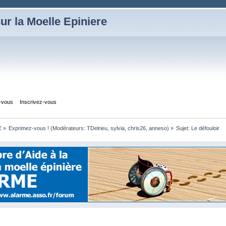
ur la Moelle Epiniere
z-vous
Inscrivez-vous
E
»
Exprimez-vous !
(Modérateurs:
TDelrieu
,
sylvia
,
chris26
,
anneso
) »
Sujet:
Le défouloir