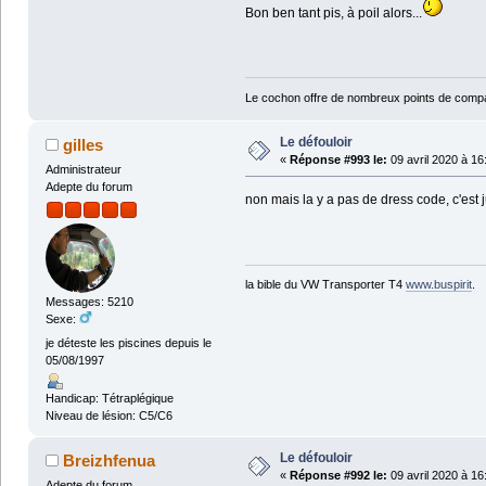
Bon ben tant pis, à poil alors...
Le cochon offre de nombreux points de compa
Le défouloir
gilles
«
Réponse #993 le:
09 avril 2020 à 16
Administrateur
Adepte du forum
non mais la y a pas de dress code, c'est jus
la bible du VW Transporter T4
www.buspirit
.
Messages: 5210
Sexe:
je déteste les piscines depuis le
05/08/1997
Handicap: Tétraplégique
Niveau de lésion: C5/C6
Le défouloir
Breizhfenua
«
Réponse #992 le:
09 avril 2020 à 16
Adepte du forum