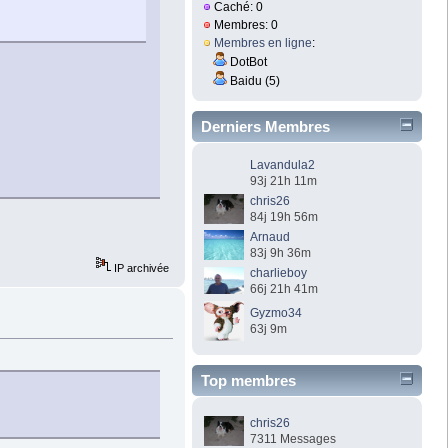
Caché: 0
Membres: 0
Membres en ligne
:
DotBot
Baidu (5)
Derniers Membres
Lavandula2
93j 21h 11m
chris26
84j 19h 56m
Arnaud
83j 9h 36m
IP archivée
charlieboy
66j 21h 41m
Gyzmo34
63j 9m
Top membres
chris26
7311 Messages