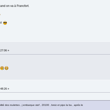
nd on va à Francfort.
noï
:27:06 »
e
:48:26 »
lité des roulettes , j embarque stef , 20100 , breiz et pipo la ba , aprés le