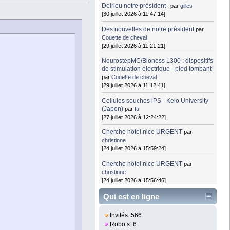
Delrieu notre président .
par
gilles
[30 juillet 2026 à 11:47:14]
Des nouvelles de notre président
par
Couette de cheval
[29 juillet 2026 à 11:21:21]
NeurostepMC/Bioness L300 : dispositifs
de stimulation électrique - pied tombant
par
Couette de cheval
[29 juillet 2026 à 11:12:41]
Cellules souches iPS - Keio University
(Japon)
par
fti
[27 juillet 2026 à 12:24:22]
Cherche hôtel nice URGENT
par
christinne
[24 juillet 2026 à 15:59:24]
Cherche hôtel nice URGENT
par
christinne
[24 juillet 2026 à 15:56:46]
Qui est en ligne
Invités: 566
Robots: 6