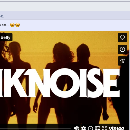
:41
p est....