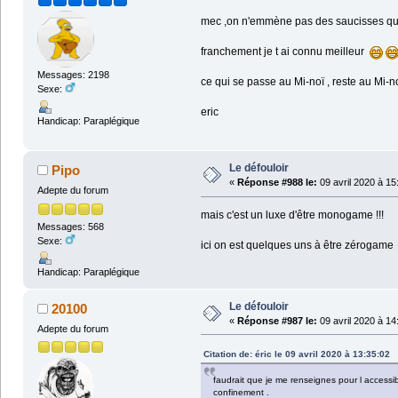
mec ,on n'emmène pas des saucisses qua
franchement je t ai connu meilleur
Messages: 2198
ce qui se passe au Mi-noï , reste au Mi-
Sexe:
eric
Handicap: Paraplégique
Le défouloir
Pipo
«
Réponse #988 le:
09 avril 2020 à 15
Adepte du forum
mais c'est un luxe d'être monogame !!!
Messages: 568
Sexe:
ici on est quelques uns à être zérogam
Handicap: Paraplégique
Le défouloir
20100
«
Réponse #987 le:
09 avril 2020 à 14
Adepte du forum
Citation de: éric le 09 avril 2020 à 13:35:02
faudrait que je me renseignes pour l accessibi
confinement .