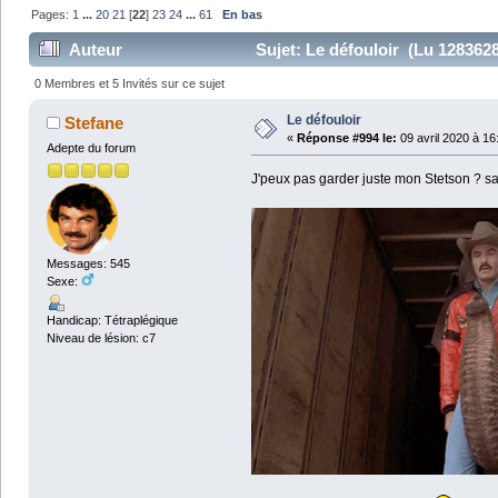
Pages:
1
...
20
21
[
22
]
23
24
...
61
En bas
Auteur
Sujet: Le défouloir (Lu 1283628
0 Membres et 5 Invités sur ce sujet
Le défouloir
Stefane
«
Réponse #994 le:
09 avril 2020 à 16
Adepte du forum
J'peux pas garder juste mon Stetson ? s
Messages: 545
Sexe:
Handicap: Tétraplégique
Niveau de lésion: c7