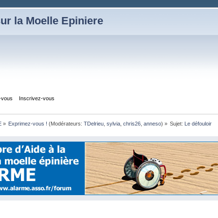
ur la Moelle Epiniere
z-vous
Inscrivez-vous
E
»
Exprimez-vous !
(Modérateurs:
TDelrieu
,
sylvia
,
chris26
,
anneso
) »
Sujet:
Le défouloir