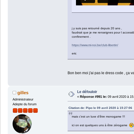
j y suis pas retourné depuis 20 ans ,
faudrait que je me renseignes pour l accessibi
confinement .
https://www.mi-noi.be/club-libertin/
eric
Bon ben moi j'ai pas le dress code , ça v
Le défouloir
gilles
«
Réponse #991 le:
09 avril 2020 à 15
Administrateur
Adepte du forum
Citation de: Pipo le 09 avril 2020 à 15:27:06
mais c'est un luxe d'être monogame !!!
ici on est quelques uns à être zérogame