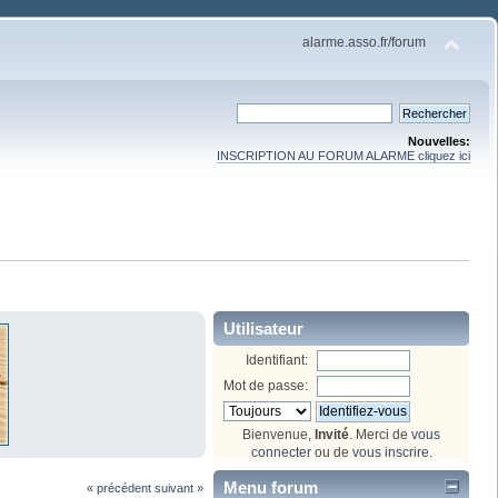
alarme.asso.fr/forum
Nouvelles:
INSCRIPTION AU FORUM ALARME cliquez ici
Utilisateur
Identifiant:
Mot de passe:
Bienvenue,
Invité
. Merci de
vous
connecter
ou de
vous inscrire
.
Menu forum
« précédent
suivant »