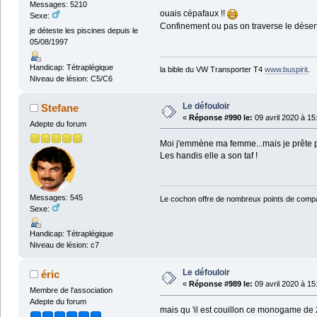
Messages: 5210
ouais cépafaux !!
Sexe:
Confinement ou pas on traverse le désert
je déteste les piscines depuis le
05/08/1997
Handicap: Tétraplégique
la bible du VW Transporter T4
www.buspirit
.
Niveau de lésion: C5/C6
Le défouloir
Stefane
«
Réponse #990 le:
09 avril 2020 à 15
Adepte du forum
Moi j'emmène ma femme...mais je prête 
Les handis elle a son taf !
Messages: 545
Le cochon offre de nombreux points de compa
Sexe:
Handicap: Tétraplégique
Niveau de lésion: c7
Le défouloir
éric
«
Réponse #989 le:
09 avril 2020 à 15
Membre de l'association
Adepte du forum
mais qu 'il est couillon ce monogame de