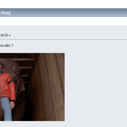
 fois)
:18:25 »
ans déc ?