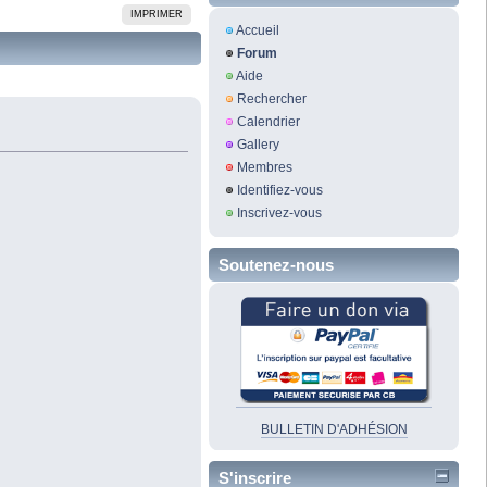
IMPRIMER
Accueil
Forum
Aide
Rechercher
Calendrier
Gallery
Membres
Identifiez-vous
Inscrivez-vous
Soutenez-nous
BULLETIN D'ADHÉSION
S'inscrire