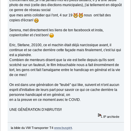
Concernant fdb, je n'ai jamais mis les pieds dedans, il y a une seule
photo de moi (celle des élections municipales), j'ai tellement en dégoût
ce genre de réseau social
que mes amis colistier qui l'ont, 4 sur 19
nous ont fait des
copies d'écran!
Serena, met directement les liens de ton faceboock et insta,
copier/coller et c'est bon!
Eric, Stefane, 20100, ce el machin était déjà narcissique avant, il
continue et se cache derrière cette façade mais finalement, c'est lui qui
est a plaindre.
Combien de menteurs disent que la vie est belle depuis qu'ils sont
scotché sur un fauteuil, le film Intouchable nous a fait énormément de
tort, les gens ont fait l'amalgame entre le handicap en général et la vie
de ce mec!
On est dans une génération de "teubé" qui like, suivent et n'ont aucun
esprit d'initiative de leurs part pour savoir ce qui ce cache derrière la
personne handicapé et en général, on
en a la preuve en ce moment avec le COVID.
UNE GÉNÉRATION D'ABRUTIS!!
IP archivée
la bible du VW Transporter T4
www.buspirit
.