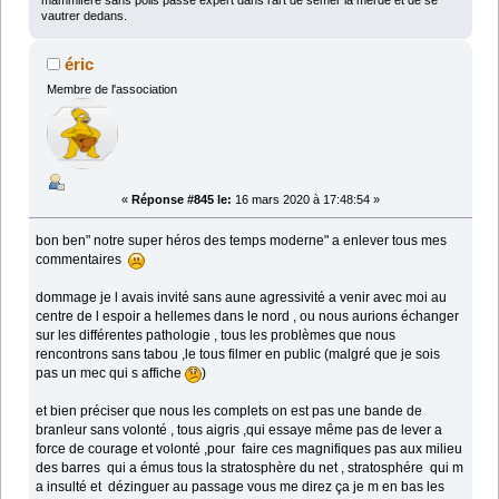
mammifère sans poils passé expert dans l'art de semer la merde et de se
vautrer dedans.
éric
Membre de l'association
«
Réponse #845 le:
16 mars 2020 à 17:48:54 »
bon ben" notre super héros des temps moderne" a enlever tous mes
commentaires
dommage je l avais invité sans aune agressivité a venir avec moi au
centre de l espoir a hellemes dans le nord , ou nous aurions échanger
sur les différentes pathologie , tous les problèmes que nous
rencontrons sans tabou ,le tous filmer en public (malgré que je sois
pas un mec qui s affiche
)
et bien préciser que nous les complets on est pas une bande de
branleur sans volonté , tous aigris ,qui essaye même pas de lever a
force de courage et volonté ,pour faire ces magnifiques pas aux milieu
des barres qui a émus tous la stratosphère du net , stratosphére qui m
a insulté et dézinguer au passage vous me direz ça je m en bas les