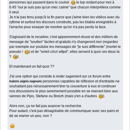
personnes qui passent dans le couloir
le top restant pour moi à
6:45 "oui je suis pas qu'un mec calme" que chacun interprètera comme
il veut.
Je n'ai pas tenu jusqu'à la fin parce que j'aime bien les vidéos avec du
rythme et surtout les discours construits, pas les blabla enregistrés à
l'arrache pour essayer de montrer qu'on n'a pas perdu la face.
S'agissant de le recadrer, c'est apparemment réussi et des milliers de
message de "soutien" faciles et gratuits n'y changeront rien (regardez
par exemple sur youtube les messages de "je suis différente" (mortel le
pseudo !
) et de "soleil cricri wttpd", elles servent à quoi ces deux là
?
)
Et maintenant on fait quoi ??
J'ai une option qui consiste à rester sagement sur ce forum entre
haters
aigris
rageurs
personnes capables de réflexion et d'entraide ne
souhaitant pas nécessairement tirer la couverture à eux et continuer
nos discussions le plus sereinement possible en se marrant bien aux
vannes de Pipo, Stefane ou Breizh (mais y'en a d'autres
).
Alors non, ça ne fait pas avancer la recherche.
Pour autant, c'est pas désagréable de communiquer avec ses pairs et
de se marrer un peu, non ?