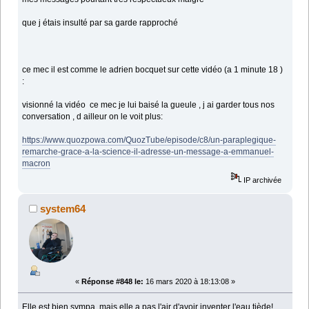
que j étais insulté par sa garde rapproché
ce mec il est comme le adrien bocquet sur cette vidéo (a 1 minute 18 )
:
visionné la vidéo ce mec je lui baisé la gueule , j ai garder tous nos
conversation , d ailleur on le voit plus:
https://www.quozpowa.com/QuozTube/episode/c8/un-paraplegique-
remarche-grace-a-la-science-il-adresse-un-message-a-emmanuel-
macron
IP archivée
system64
«
Réponse #848 le:
16 mars 2020 à 18:13:08 »
Elle est bien sympa, mais elle a pas l'air d'avoir inventer l'eau tiède!