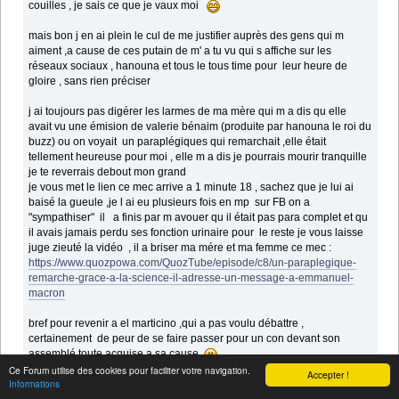
couilles , je sais ce que je vaux moi
mais bon j en ai plein le cul de me justifier auprès des gens qui m
aiment ,a cause de ces putain de m' a tu vu qui s affiche sur les
réseaux sociaux , hanouna et tous le tous time pour leur heure de
gloire , sans rien préciser
j ai toujours pas digérer les larmes de ma mère qui m a dis qu elle
avait vu une émision de valerie bénaim (produite par hanouna le roi du
buzz) ou on voyait un paraplégiques qui remarchait ,elle était
tellement heureuse pour moi , elle m a dis je pourrais mourir tranquille
je te reverrais debout mon grand
je vous met le lien ce mec arrive a 1 minute 18 , sachez que je lui ai
baisé la gueule ,je l ai eu plusieurs fois en mp sur FB on a
"sympathiser" il a finis par m avouer qu il était pas para complet et qu
il avais jamais perdu ses fonction urinaire pour le reste je vous laisse
juge zieuté la vidéo , il a briser ma mére et ma femme ce mec :
https://www.quozpowa.com/QuozTube/episode/c8/un-paraplegique-
remarche-grace-a-la-science-il-adresse-un-message-a-emmanuel-
macron
bref pour revenir a el marticino ,qui a pas voulu débattre ,
certainement de peur de se faire passer pour un con devant son
assemblé toute acquise a sa cause
Ce Forum utilise des cookies pour faciliter votre navigation.
Accepter !
Informations
je sais que certains ici sont fan de lui passer lui le message .....