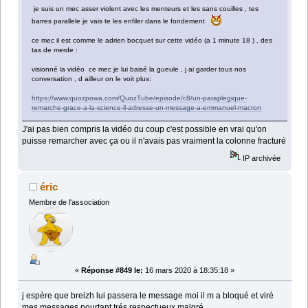
je suis un mec asser violent avec les menteurs et les sans couilles , tes
barres parallele je vais te les enfiler dans le fondement
ce mec il est comme le adrien bocquet sur cette vidéo (a 1 minute 18 ) , des
tas de merde :
visionné la vidéo ce mec je lui baisé la gueule , j ai garder tous nos
conversation , d ailleur on le voit plus:
https://www.quozpowa.com/QuozTube/episode/c8/un-paraplegique-
remarche-grace-a-la-science-il-adresse-un-message-a-emmanuel-macron
J'ai pas bien compris la vidéo du coup c'est possible en vrai qu'on
puisse remarcher avec ça ou il n'avais pas vraiment la colonne fracturé
IP archivée
éric
Membre de l'association
«
Réponse #849 le:
16 mars 2020 à 18:35:18 »
j espère que breizh lui passera le message moi il m a bloqué et viré
mes messages pourtant trés respectueux malgré