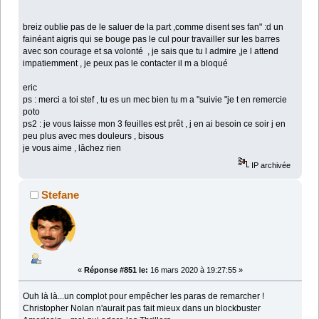
breiz oublie pas de le saluer de la part ,comme disent ses fan" :d un
fainéant aigris qui se bouge pas le cul pour travailler sur les barres
avec son courage et sa volonté , je sais que tu l admire ,je l attend
impatiemment , je peux pas le contacter il m a bloqué
eric
ps : merci a toi stef , tu es un mec bien tu m a "suivie "je t en remercie
poto
ps2 : je vous laisse mon 3 feuilles est prêt , j en ai besoin ce soir j en
peu plus avec mes douleurs , bisous
je vous aime , lâchez rien
IP archivée
Stefane
«
Réponse #851 le:
16 mars 2020 à 19:27:55 »
Ouh là là...un complot pour empêcher les paras de remarcher !
Christopher Nolan n'aurait pas fait mieux dans un blockbuster