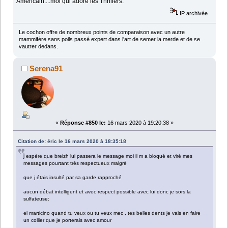
Americain....moi qui adore les Thrillers.
IP archivée
Le cochon offre de nombreux points de comparaison avec un autre
mammifère sans poils passé expert dans l'art de semer la merde et de se
vautrer dedans.
Serena91
«
Réponse #850 le:
16 mars 2020 à 19:20:38 »
Citation de: éric le 16 mars 2020 à 18:35:18
j espère que breizh lui passera le message moi il m a bloqué et viré mes
messages pourtant trés respectueux malgré
que j étais insulté par sa garde rapproché
aucun débat intelligent et avec respect possible avec lui donc je sors la
sulfateuse:
el marticino quand tu veux ou tu veux mec , tes belles dents je vais en faire
un collier que je porterais avec amour