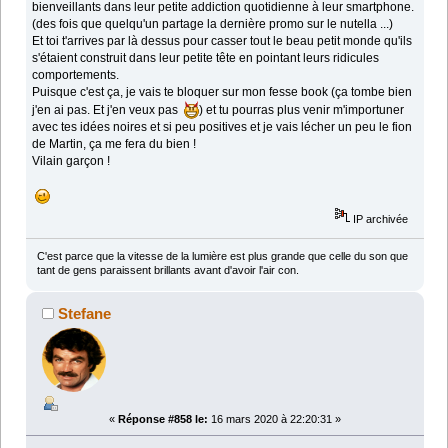
bienveillants dans leur petite addiction quotidienne à leur smartphone.
(des fois que quelqu'un partage la dernière promo sur le nutella ...)
Et toi t'arrives par là dessus pour casser tout le beau petit monde qu'ils
s'étaient construit dans leur petite tête en pointant leurs ridicules
comportements.
Puisque c'est ça, je vais te bloquer sur mon fesse book (ça tombe bien
j'en ai pas. Et j'en veux pas
) et tu pourras plus venir m'importuner
avec tes idées noires et si peu positives et je vais lécher un peu le fion
de Martin, ça me fera du bien !
Vilain garçon !
IP archivée
C'est parce que la vitesse de la lumière est plus grande que celle du son que
tant de gens paraissent brillants avant d'avoir l'air con.
Stefane
«
Réponse #858 le:
16 mars 2020 à 22:20:31 »