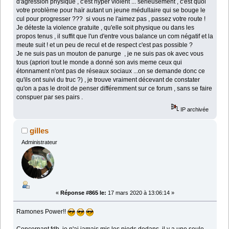
d'agression physique , c'est hyper violent ... sérieusement , c'est quoi
votre problème pour haïr autant un jeune médullaire qui se bouge le
cul pour progresser ??? si vous ne l'aimez pas , passez votre route !
Je déteste la violence gratuite , qu'elle soit physique ou dans les
propos tenus , il suffit que l'un d'entre vous balance un com négatif et la
meute suit ! et un peu de recul et de respect c'est pas possible ?
Je ne suis pas un mouton de panurge , je ne suis pas ok avec vous
tous (apriori tout le monde a donné son avis meme ceux qui
étonnament n'ont pas de réseaux sociaux ...on se demande donc ce
qu'ils ont suivi du truc ?) , je trouve vraiment décevant de constater
qu'on a pas le droit de penser différemment sur ce forum , sans se faire
conspuer par ses pairs .
IP archivée
gilles
Administrateur
«
Réponse #865 le:
17 mars 2020 à 13:06:14 »
Ramones Power!!