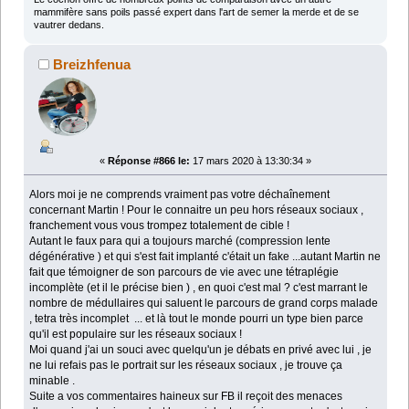
mammifère sans poils passé expert dans l'art de semer la merde et de se
vautrer dedans.
Breizhfenua
«
Réponse #866 le:
17 mars 2020 à 13:30:34 »
Alors moi je ne comprends vraiment pas votre déchaînement
concernant Martin ! Pour le connaitre un peu hors réseaux sociaux ,
franchement vous vous trompez totalement de cible !
Autant le faux para qui a toujours marché (compression lente
dégénérative ) et qui s'est fait implanté c'était un fake ...autant Martin ne
fait que témoigner de son parcours de vie avec une tétraplégie
incomplète (et il le précise bien ) , en quoi c'est mal ? c'est marrant le
nombre de médullaires qui saluent le parcours de grand corps malade
, tetra très incomplet ... et là tout le monde pourri un type bien parce
qu'il est populaire sur les réseaux sociaux !
Moi quand j'ai un souci avec quelqu'un je débats en privé avec lui , je
ne lui refais pas le portrait sur les réseaux sociaux , je trouve ça
minable .
Suite a vos commentaires haineux sur FB il reçoit des menaces