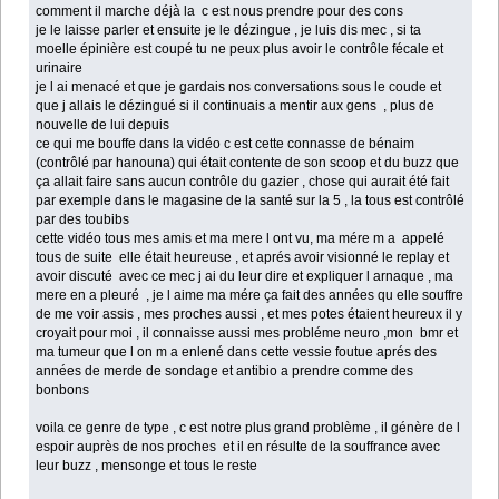
comment il marche déjà la c est nous prendre pour des cons
je le laisse parler et ensuite je le dézingue , je luis dis mec , si ta
moelle épinière est coupé tu ne peux plus avoir le contrôle fécale et
urinaire
je l ai menacé et que je gardais nos conversations sous le coude et
que j allais le dézingué si il continuais a mentir aux gens , plus de
nouvelle de lui depuis
ce qui me bouffe dans la vidéo c est cette connasse de bénaim
(contrôlé par hanouna) qui était contente de son scoop et du buzz que
ça allait faire sans aucun contrôle du gazier , chose qui aurait été fait
par exemple dans le magasine de la santé sur la 5 , la tous est contrôlé
par des toubibs
cette vidéo tous mes amis et ma mere l ont vu, ma mére m a appelé
tous de suite elle était heureuse , et aprés avoir visionné le replay et
avoir discuté avec ce mec j ai du leur dire et expliquer l arnaque , ma
mere en a pleuré , je l aime ma mére ça fait des années qu elle souffre
de me voir assis , mes proches aussi , et mes potes étaient heureux il y
croyait pour moi , il connaisse aussi mes probléme neuro ,mon bmr et
ma tumeur que l on m a enlené dans cette vessie foutue aprés des
années de merde de sondage et antibio a prendre comme des
bonbons
voila ce genre de type , c est notre plus grand problème , il génère de l
espoir auprès de nos proches et il en résulte de la souffrance avec
leur buzz , mensonge et tous le reste