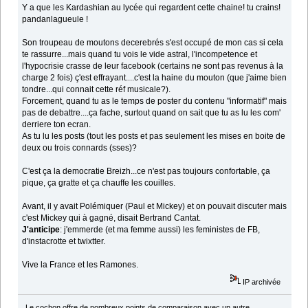
Y a que les Kardashian au lycée qui regardent cette chaine! tu crains!
pandanlagueule !
Son troupeau de moutons decerebrés s'est occupé de mon cas si cela
te rassurre...mais quand tu vois le vide astral, l'incompetence et
l'hypocrisie crasse de leur facebook (certains ne sont pas revenus à la
charge 2 fois) ç'est effrayant....c'est la haine du mouton (que j'aime bien
tondre...qui connait cette réf musicale?).
Forcement, quand tu as le temps de poster du contenu "informatif" mais
pas de debattre....ça fache, surtout quand on sait que tu as lu les com'
derriere ton ecran.
As tu lu les posts (tout les posts et pas seulement les mises en boite de
deux ou trois connards (sses)?
C'est ça la democratie Breizh...ce n'est pas toujours confortable, ça
pique, ça gratte et ça chauffe les couilles.
Avant, il y avait Polémiquer (Paul et Mickey) et on pouvait discuter mais
c'est Mickey qui à gagné, disait Bertrand Cantat.
J'anticipe
: j'emmerde (et ma femme aussi) les feministes de FB,
d'instacrotte et twixtter.
Vive la France et les Ramones.
IP archivée
Le cochon offre de nombreux points de comparaison avec un autre