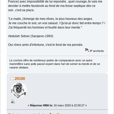
France) avec impossibilité de lui repondre...quel courage.Je vais me
decider à mettre facebook au fond de ma fosse septique dès ce
soir...c'est sa place.
"Le matin, j'émerge de mes rêves, le plus heureux des anges.
Je me couche le soir, un vrai salaud. / Qu'ai-je donc fait entre-temps ? /
J'ai fréquenté les hommes et fouillé dans leur merde."
Abdulah Sidran (Sarajevo-1993)
Oui chers amis d'infortune, c'est le fond de ma pensée.
IP archivée
Le cochon offre de nombreux points de comparaison avec un autre
mammifère sans poils passé expert dans l'art de semer la merde et de se
vautrer dedans.
20100
«
Réponse #856 le:
16 mars 2020 à 22:00:27 »