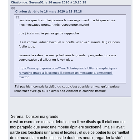
Citation de: Serena91 le 16 mars 2020 à 19:20:38
Citation de: éric le 16 mars 2020 à 18:35:18
j espère que breizh lui passera le message moi il m a bloqué et viré
mes messages pourtant trés respectueux malgré
que j étais insulté par sa garde rapproché
il est comme adrien bocquet sur cette vidéo (a 1 minute 18 ) ça nous
fusille tous:
visionné la vidéo ce mec je lui baisé la gueule , j ai garder tous nos
conversation , d ailleur on le voit plus:
https://www.quozpowa.com/QuozTube/episode/c8/un-paraplegique-
remarche-grace-a-la-science-il-adresse-un-message-a-emmanuel-
macron
J'ai pas bien compris la vidéo du coup c'est possible en vrai qu'on puisse
remarcher avec ça ou il n'avais pas vraiment la colonne fracturé
Séréna , bonsoir ma grande
c est un escroc ce mec au début en mp il me disais qu il était comme
moi paraplégique avec une moelle épiniere sectionné , mais il avait
gardé ses fonctions urinaires et fécales , et que ce boitier lui permettait
de retrouver la marche et plus de douleurs neuro , regarder la vidéo