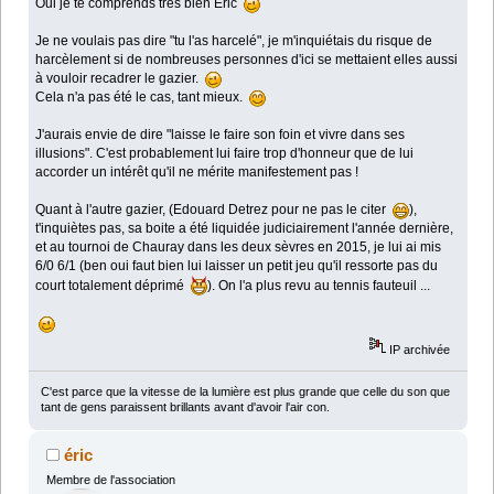
Oui je te comprends très bien Éric
Je ne voulais pas dire "tu l'as harcelé", je m'inquiétais du risque de
harcèlement si de nombreuses personnes d'ici se mettaient elles aussi
à vouloir recadrer le gazier.
Cela n'a pas été le cas, tant mieux.
J'aurais envie de dire "laisse le faire son foin et vivre dans ses
illusions". C'est probablement lui faire trop d'honneur que de lui
accorder un intérêt qu'il ne mérite manifestement pas !
Quant à l'autre gazier, (Edouard Detrez pour ne pas le citer
),
t'inquiètes pas, sa boite a été liquidée judiciairement l'année dernière,
et au tournoi de Chauray dans les deux sèvres en 2015, je lui ai mis
6/0 6/1 (ben oui faut bien lui laisser un petit jeu qu'il ressorte pas du
court totalement déprimé
). On l'a plus revu au tennis fauteuil ...
IP archivée
C'est parce que la vitesse de la lumière est plus grande que celle du son que
tant de gens paraissent brillants avant d'avoir l'air con.
éric
Membre de l'association