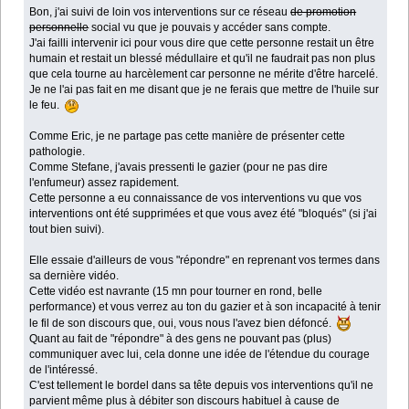
Bon, j'ai suivi de loin vos interventions sur ce réseau
de promotion
personnelle
social vu que je pouvais y accéder sans compte.
J'ai failli intervenir ici pour vous dire que cette personne restait un être
humain et restait un blessé médullaire et qu'il ne faudrait pas non plus
que cela tourne au harcèlement car personne ne mérite d'être harcelé.
Je ne l'ai pas fait en me disant que je ne ferais que mettre de l'huile sur
le feu.
Comme Eric, je ne partage pas cette manière de présenter cette
pathologie.
Comme Stefane, j'avais pressenti le gazier (pour ne pas dire
l'enfumeur) assez rapidement.
Cette personne a eu connaissance de vos interventions vu que vos
interventions ont été supprimées et que vous avez été "bloqués" (si j'ai
tout bien suivi).
Elle essaie d'ailleurs de vous "répondre" en reprenant vos termes dans
sa dernière vidéo.
Cette vidéo est navrante (15 mn pour tourner en rond, belle
performance) et vous verrez au ton du gazier et à son incapacité à tenir
le fil de son discours que, oui, vous nous l'avez bien défoncé.
Quant au fait de "répondre" à des gens ne pouvant pas (plus)
communiquer avec lui, cela donne une idée de l'étendue du courage
de l'intéressé.
C'est tellement le bordel dans sa tête depuis vos interventions qu'il ne
parvient même plus à débiter son discours habituel à cause de