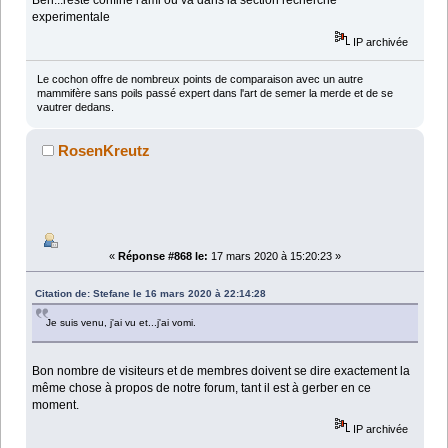
Ben...reste confiné l'ami ou va dans la section recherche
experimentale
IP archivée
Le cochon offre de nombreux points de comparaison avec un autre
mammifère sans poils passé expert dans l'art de semer la merde et de se
vautrer dedans.
RosenKreutz
«
Réponse #868 le:
17 mars 2020 à 15:20:23 »
Citation de: Stefane le 16 mars 2020 à 22:14:28
Je suis venu, j'ai vu et...j'ai vomi.
Bon nombre de visiteurs et de membres doivent se dire exactement la
même chose à propos de notre forum, tant il est à gerber en ce
moment.
IP archivée