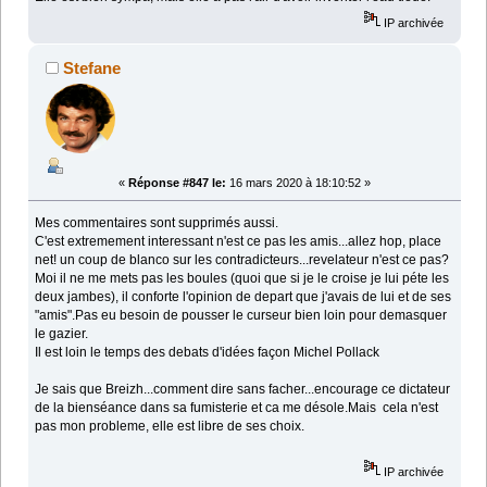
IP archivée
Stefane
«
Réponse #847 le:
16 mars 2020 à 18:10:52 »
Mes commentaires sont supprimés aussi.
C'est extremement interessant n'est ce pas les amis...allez hop, place
net! un coup de blanco sur les contradicteurs...revelateur n'est ce pas?
Moi il ne me mets pas les boules (quoi que si je le croise je lui péte les
deux jambes), il conforte l'opinion de depart que j'avais de lui et de ses
"amis".Pas eu besoin de pousser le curseur bien loin pour demasquer
le gazier.
Il est loin le temps des debats d'idées façon Michel Pollack
Je sais que Breizh...comment dire sans facher...encourage ce dictateur
de la bienséance dans sa fumisterie et ca me désole.Mais cela n'est
pas mon probleme, elle est libre de ses choix.
IP archivée