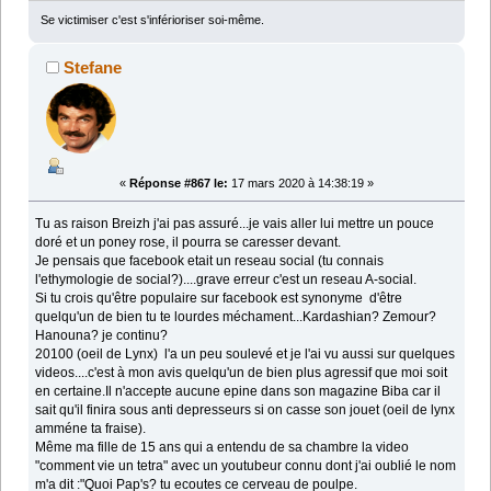
Se victimiser c'est s'inférioriser soi-même.
Stefane
«
Réponse #867 le:
17 mars 2020 à 14:38:19 »
Tu as raison Breizh j'ai pas assuré...je vais aller lui mettre un pouce
doré et un poney rose, il pourra se caresser devant.
Je pensais que facebook etait un reseau social (tu connais
l'ethymologie de social?)....grave erreur c'est un reseau A-social.
Si tu crois qu'être populaire sur facebook est synonyme d'être
quelqu'un de bien tu te lourdes méchament...Kardashian? Zemour?
Hanouna? je continu?
20100 (oeil de Lynx) l'a un peu soulevé et je l'ai vu aussi sur quelques
videos....c'est à mon avis quelqu'un de bien plus agressif que moi soit
en certaine.Il n'accepte aucune epine dans son magazine Biba car il
sait qu'il finira sous anti depresseurs si on casse son jouet (oeil de lynx
amméne ta fraise).
Même ma fille de 15 ans qui a entendu de sa chambre la video
"comment vie un tetra" avec un youtubeur connu dont j'ai oublié le nom
m'a dit :"Quoi Pap's? tu ecoutes ce cerveau de poulpe.