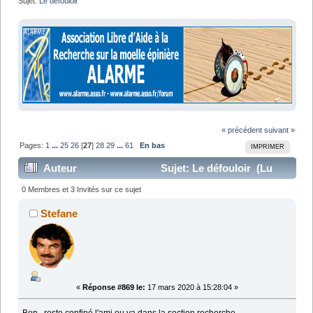
Sujet:
Le défouloir
« précédent
suivant »
Pages:
1
...
25
26
[
27
]
28
29
...
61
En bas
IMPRIMER
Auteur
Sujet: Le défouloir (Lu
1282464 fois)
0 Membres et 3 Invités sur ce sujet
Stefane
«
Réponse #869 le:
17 mars 2020 à 15:28:04 »