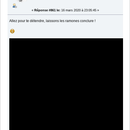
«
Réponse #861 le:
16 mars 2020 à 23:05:45 »
Allez pour te détendre, laissons les ramones conclure !