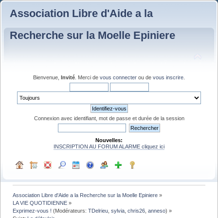
Association Libre d'Aide a la
Recherche sur la Moelle Epiniere
Bienvenue,
Invité
. Merci de
vous connecter
ou de
vous inscrire
.
Connexion avec identifiant, mot de passe et durée de la session
Nouvelles:
INSCRIPTION AU FORUM ALARME cliquez ici
Association Libre d'Aide a la Recherche sur la Moelle Epiniere
»
LA VIE QUOTIDIENNE
»
Exprimez-vous !
(Modérateurs:
TDelrieu
,
sylvia
,
chris26
,
anneso
) »