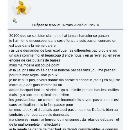
«
Réponse #855 le:
16 mars 2020 à 21:39:56 »
20100 que se soit bien clair je ne l ai jamais harceler ce garcon
je l ai même encourager dans ses efforts , je suis pas un connard on
est tous dans la même galère
j ai juste demander de bien expliquer les différentes pathologie et qu
un gars comme moi et beaucoup d entre nous j en ai rêver et j en rêve
encore de ces putains de barres
mais ma moelle est coupé point
et la j ai pris une volée dans la tronche par ses fans , qui me prenait
pour un mec aigris , voir jaloux
je ne le suis pas je vous donne ma parole d honneur ,mais j en ai juste
marre que des gars comme lui ou
adrien bocquet font les starlettes ça a la limite je m en bas les couilles ,
mais il y a aucune explication derrière
les gens lambda , un complet un incomplet ils savent pas ce que c est ,
sans explication toi tu te fais passer pour
un mec jaloux , et dieu sais que c est pas un de mes Defaults bien au
contraire , j encourage et je donnerais
ma chemise , mais j ai horreur du mensonge , du refus de débattre , et
de la malhonnêteté intellectuelle
je le répète ce genre de mec font un dégâts considérables je connais