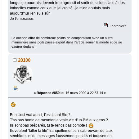
longue je pourrais devenir trop agressif et sortir des clous face à des
imbeciles comme ceux que j'ai croisé...je m'en doutais mais
aujourd'hui j'en suis sûr.
Je t'embrasse.
IP archivée
Le cochon offre de nombreux points de comparaison avec un autre
mammifère sans poils passé expert dans l'art de semer la merde et de se
vautrer dedans.
20100
«
Réponse #859 le:
16 mars 2020 à 22:37:14 »
Ben c'est vrai aussi, t'es chiant Stef !
T'as pas honte de raconter la vraie vie d'un BM aux gens ?
Ils sont pas préparés, tu te rends pas compte !
Ils veulent "kiffer la life" tranquillement en s'abreuvant de faux
semblants et de messages faussement positifs et faussement