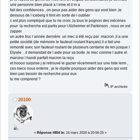
une personne bien placé a l irme et il m a
fait des confidences , on peux pas aider des gens qui vont bien ,le
dessous de l iceberg il font en sorte de l oublier
c est plus compliqué que tu ne crois ,la tous le pognon des mécènes
pour la recherche est partis pour l Alzheimer et Parkinson , nous on est
zapper
un autre truc l année dernière un mec a été reçu par macron ,il a une
petite société (de mémoire le fauteuil roulant français) il a fait une
remonté avec son fauteuil roulant de plusieurs centaine de km jusque l
Elysée , il demandait de l aide pour sa boite ,le mec comme l autre el
marcino l handi parfait macron la reçu
et hoooo surprise j ai retrouvé le gazier récemment sur une liste lerm ,
ces mecs nous enterre , je le répète pourquoi aider des gens qui vont
bien pas besoin de recherche pour eux
tu me comprend ?
IP archivée
20100
«
Réponse #854 le:
16 mars 2020 à 20:56:25 »